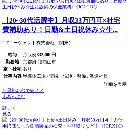
【20~30代活躍中】月収33万円可×社宅
費補助あり！日勤&土日祝休み☆生...
UTエージェント株式会社（関東）
給与
月収例
333,000
円
勤務地
京都府 福知山市
寮・社宅
あり
仕事内容
半導体工場 / 清掃・洗浄・警備 / 派遣社員
詳細を表示
＼最短45秒で完了／
応募へ進む
詳しく
見る