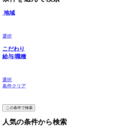
地域
選択
こだわり
給与/職種
選択
条件クリア
この条件で検索
人気の条件から検索