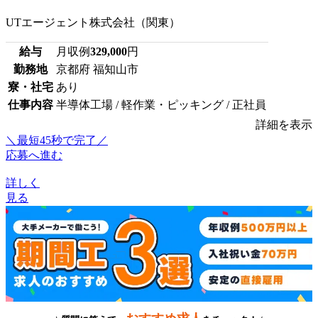
UTエージェント株式会社（関東）
給与
月収例
329,000
円
勤務地
京都府 福知山市
寮・社宅
あり
仕事内容
半導体工場 / 軽作業・ピッキング / 正社員
詳細を表示
＼最短45秒で完了／
応募へ進む
詳しく
見る