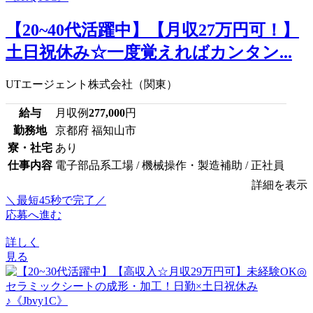
【20~40代活躍中】【月収27万円可！】
土日祝休み☆一度覚えればカンタン...
UTエージェント株式会社（関東）
給与
月収例
277,000
円
勤務地
京都府 福知山市
寮・社宅
あり
仕事内容
電子部品系工場 / 機械操作・製造補助 / 正社員
詳細を表示
＼最短45秒で完了／
応募へ進む
詳しく
見る