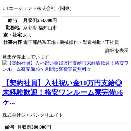
UTエージェント株式会社（関東）
給与
月収例
253,000
円
勤務地
京都府 福知山市
寮・社宅
あり
仕事内容
電子部品系工場 / 機械操作・製造補助 / 正社員
詳細を表示
募集が停止しています
【契約社員】入社祝い金10万円支給◎
未経験歓迎！格安ワンルーム寮完備♪6
ヶ...
株式会社ジャパンクリエイト
給与
月収例
380,000
円