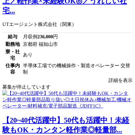
上／軽作業×未経験OK◎／うれしい社
宅...
UTエージェント株式会社（関東）
給与
月収例
236,000
円
勤務地
京都府 福知山市
寮・社
あり
宅
仕事内
半導体工場での機械操作・製造オペレーター 交替
容
制
詳細を表示
募集が停止しています
【20~40代活躍中】50代も活躍中！未経
験もOK・カンタン軽作業◎軽量部...