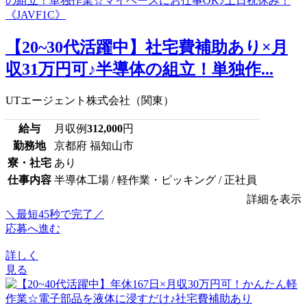
【20~30代活躍中】社宅費補助あり×月
収31万円可♪半導体の組立！単独作...
UTエージェント株式会社（関東）
給与
月収例
312,000
円
勤務地
京都府 福知山市
寮・社宅
あり
仕事内容
半導体工場 / 軽作業・ピッキング / 正社員
詳細を表示
＼最短45秒で完了／
応募へ進む
詳しく
見る