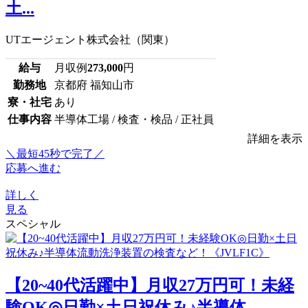
土...
UTエージェント株式会社（関東）
給与
月収例
273,000
円
勤務地
京都府 福知山市
寮・社宅
あり
仕事内容
半導体工場 / 検査・検品 / 正社員
詳細を表示
＼最短45秒で完了／
応募へ進む
詳しく
見る
スペシャル
【20~40代活躍中】月収27万円可！未経
験OK◎日勤×土日祝休み♪半導体...