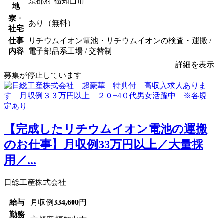
京都府 福知山市
地
寮・
あり（無料）
社宅
仕事
リチウムイオン電池・リチウムイオンの検査・運搬 /
内容
電子部品系工場 / 交替制
詳細を表示
募集が停止しています
【完成したリチウムイオン電池の運搬
のお仕事】月収例33万円以上／大量採
用／...
日総工産株式会社
給与
月収例
334,600
円
勤務