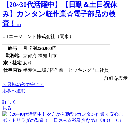
【20~30代活躍中】【日勤＆土日祝休
み】カンタン軽作業☆電子部品の検
査！...
UTエージェント株式会社（関東）
給与
月収例
226,000
円
勤務地
京都府 福知山市
寮・社宅
あり
仕事内容
半導体工場 / 軽作業・ピッキング / 正社員
詳細を表示
＼最短45秒で完了／
応募へ進む
詳しく
見る