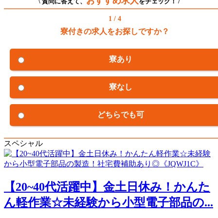
おすすめ求人
\ 質問に答えて、
をチェック！ /
1 / 4
寮付きの求人をお探しですか？
寮あり
寮なし
どちらでも可
スペシャル
【20~40代活躍中】金土日休み！かんた
ん軽作業☆未経験から小型電子部品の...