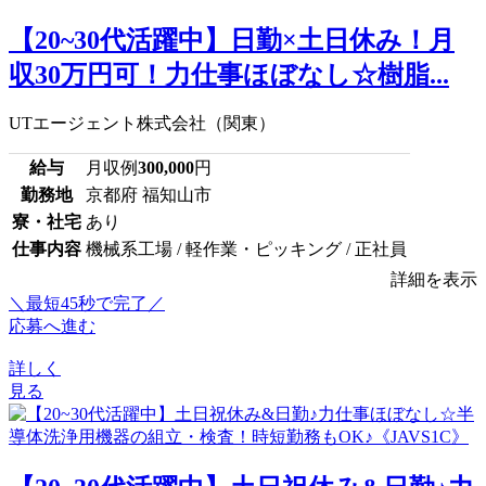
【20~30代活躍中】日勤×土日休み！月
収30万円可！力仕事ほぼなし☆樹脂...
UTエージェント株式会社（関東）
給与
月収例
300,000
円
勤務地
京都府 福知山市
寮・社宅
あり
仕事内容
機械系工場 / 軽作業・ピッキング / 正社員
詳細を表示
＼最短45秒で完了／
応募へ進む
詳しく
見る