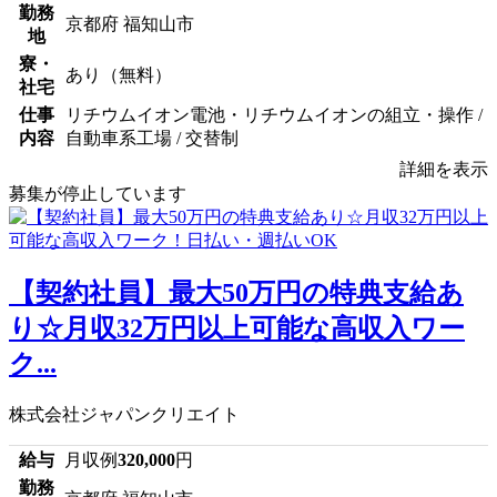
勤務
京都府 福知山市
地
寮・
あり（無料）
社宅
仕事
リチウムイオン電池・リチウムイオンの組立・操作 /
内容
自動車系工場 / 交替制
詳細を表示
募集が停止しています
【契約社員】最大50万円の特典支給あ
り☆月収32万円以上可能な高収入ワー
ク...
株式会社ジャパンクリエイト
給与
月収例
320,000
円
勤務