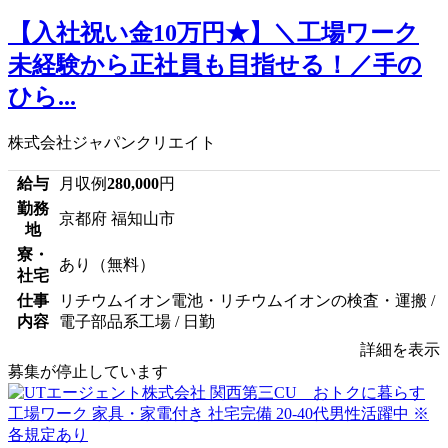
【入社祝い金10万円★】＼工場ワーク
未経験から正社員も目指せる！／手の
ひら...
株式会社ジャパンクリエイト
給与
月収例
280,000
円
勤務
京都府 福知山市
地
寮・
あり（無料）
社宅
仕事
リチウムイオン電池・リチウムイオンの検査・運搬 /
内容
電子部品系工場 / 日勤
詳細を表示
募集が停止しています