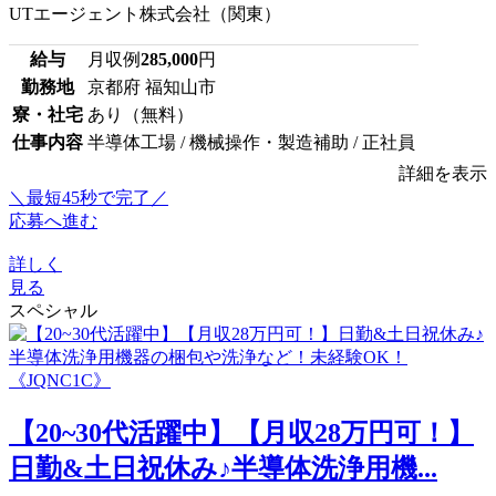
UTエージェント株式会社（関東）
給与
月収例
285,000
円
勤務地
京都府 福知山市
寮・社宅
あり（無料）
仕事内容
半導体工場 / 機械操作・製造補助 / 正社員
詳細を表示
＼最短45秒で完了／
応募へ進む
詳しく
見る
スペシャル
【20~30代活躍中】【月収28万円可！】
日勤&土日祝休み♪半導体洗浄用機...