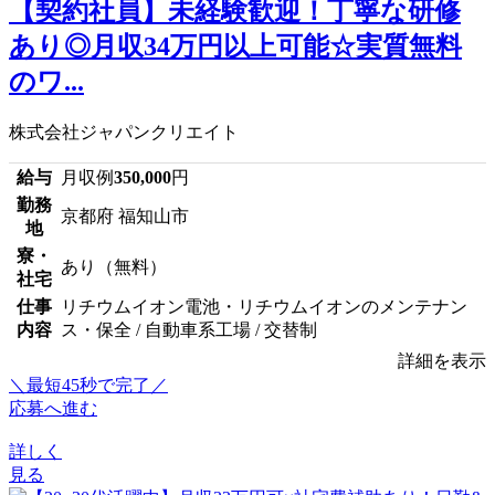
【契約社員】未経験歓迎！丁寧な研修
あり◎月収34万円以上可能☆実質無料
のワ...
株式会社ジャパンクリエイト
給与
月収例
350,000
円
勤務
京都府 福知山市
地
寮・
あり（無料）
社宅
仕事
リチウムイオン電池・リチウムイオンのメンテナン
内容
ス・保全 / 自動車系工場 / 交替制
詳細を表示
＼最短45秒で完了／
応募へ進む
詳しく
見る