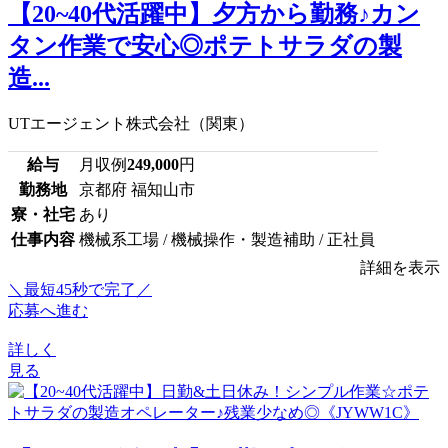
【20~40代活躍中】夕方から勤務♪カン
タン作業で安心◎ポテトサラダの製
造...
UTエージェント株式会社（関東）
給与
月収例
249,000
円
勤務地
京都府 福知山市
寮・社宅
あり
仕事内容
機械系工場 / 機械操作・製造補助 / 正社員
詳細を表示
＼最短45秒で完了／
応募へ進む
詳しく
見る