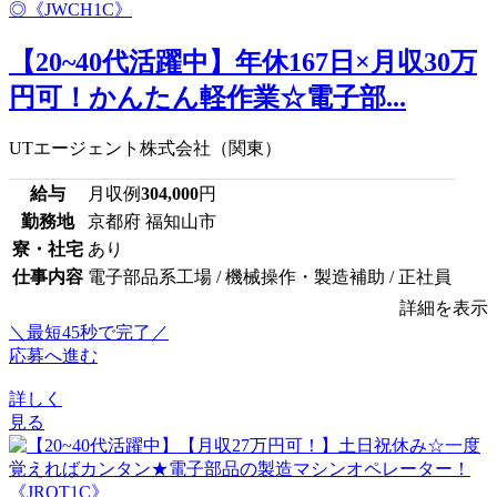
【20~40代活躍中】年休167日×月収30万
円可！かんたん軽作業☆電子部...
UTエージェント株式会社（関東）
給与
月収例
304,000
円
勤務地
京都府 福知山市
寮・社宅
あり
仕事内容
電子部品系工場 / 機械操作・製造補助 / 正社員
詳細を表示
＼最短45秒で完了／
応募へ進む
詳しく
見る