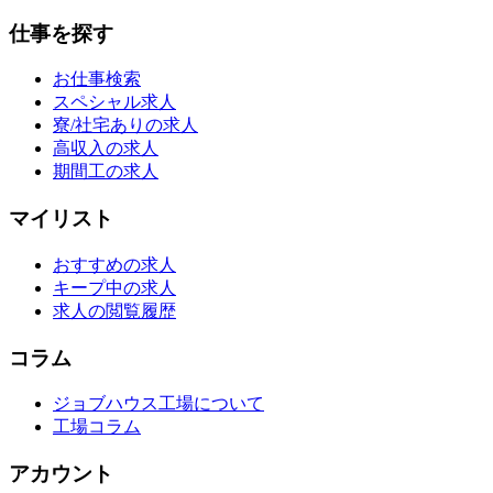
仕事を探す
お仕事検索
スペシャル求人
寮/社宅ありの求人
高収入の求人
期間工の求人
マイリスト
おすすめの求人
キープ中の求人
求人の閲覧履歴
コラム
ジョブハウス工場について
工場コラム
アカウント