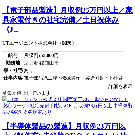
【電子部品製造】月収例25万円以上／家
具家電付きの社宅完備／土日祝休み
《J...
UTエージェント株式会社（関東）
給与
月収例
253,000
円
勤務地
京都府 福知山市
寮・社宅
あり
仕事内容
電子部品系工場 / 機械操作・製造補助 / 正社員
詳細を表示
募集が停止しています
【半導体製品の製造】月収例23万円以