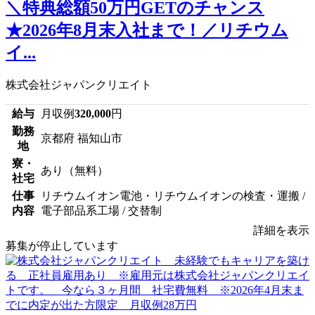
＼特典総額50万円GETのチャンス
★2026年8月末入社まで！／リチウム
イ...
株式会社ジャパンクリエイト
給与
月収例
320,000
円
勤務
京都府 福知山市
地
寮・
あり（無料）
社宅
仕事
リチウムイオン電池・リチウムイオンの検査・運搬 /
内容
電子部品系工場 / 交替制
詳細を表示
募集が停止しています