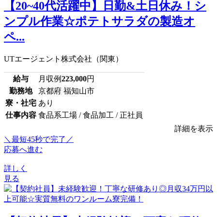
【20~40代活躍中】日勤&土日休み！シ
ンプル作業☆ポテトサラダの製造オ
ペ...
UTエージェント株式会社（関東）
給与
月収例
223,000
円
勤務地
京都府 福知山市
寮・社宅
あり
仕事内容
食品系工場 / 食品加工 / 正社員
詳細を表示
＼最短45秒で完了／
応募へ進む
詳しく
見る