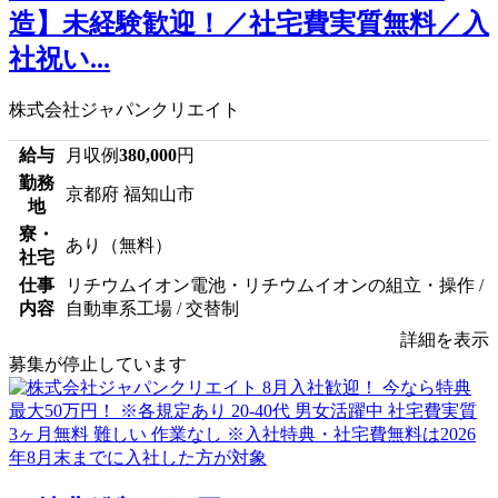
造】未経験歓迎！／社宅費実質無料／入
社祝い...
株式会社ジャパンクリエイト
給与
月収例
380,000
円
勤務
京都府 福知山市
地
寮・
あり（無料）
社宅
仕事
リチウムイオン電池・リチウムイオンの組立・操作 /
内容
自動車系工場 / 交替制
詳細を表示
募集が停止しています