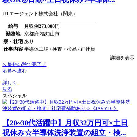
UTエージェント株式会社（関東）
給与
月収例
273,000
円
勤務地
京都府 福知山市
寮・社宅
あり
仕事内容
半導体工場 / 検査・検品 / 正社員
詳細を表示
＼最短45秒で完了／
応募へ進む
詳しく
見る
スペシャル
【20~30代活躍中】月収32万円可×土日
祝休み☆半導体洗浄装置の組立・検...