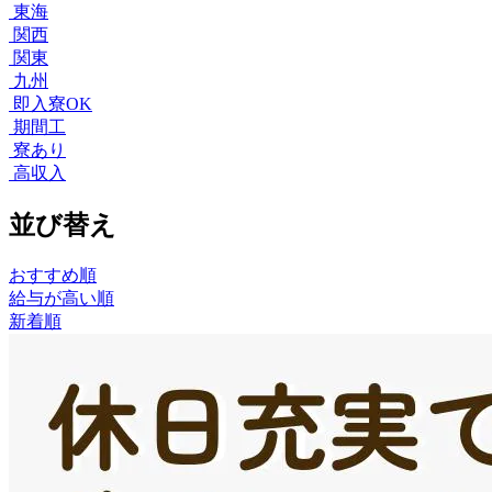
東海
関西
関東
九州
即入寮OK
期間工
寮あり
高収入
並び替え
おすすめ順
給与が高い順
新着順