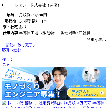
UTエージェント株式会社（関東）
給与
月収例
287,000
円
勤務地
京都府 福知山市
寮・社宅
あり
仕事内容
半導体工場 / 機械操作・製造補助 / 正社員
詳細を表示
＼最短45秒で完了／
応募へ進む
詳しく
見る