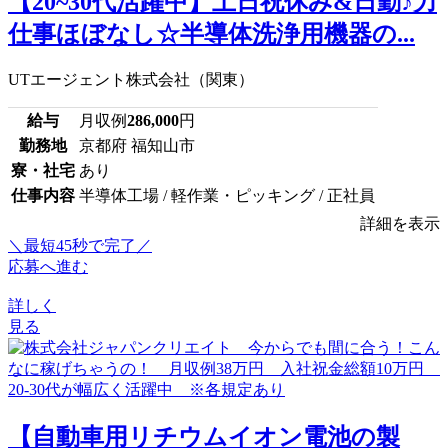
【20~30代活躍中】土日祝休み&日勤♪力
仕事ほぼなし☆半導体洗浄用機器の...
UTエージェント株式会社（関東）
給与
月収例
286,000
円
勤務地
京都府 福知山市
寮・社宅
あり
仕事内容
半導体工場 / 軽作業・ピッキング / 正社員
詳細を表示
＼最短45秒で完了／
応募へ進む
詳しく
見る
【自動車用リチウムイオン電池の製