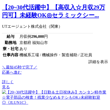
【20~30代活躍中】【高収入☆月収29万
円可】未経験OK◎セラミックシー...
UTエージェント株式会社（関東）
給与
月収例
296,000
円
勤務地
京都府 福知山市
寮・社宅
あり
仕事内容
機械系工場 / 機械操作・製造補助 / 正社員
詳細を表示
＼最短45秒で完了／
応募へ進む
詳しく
見る