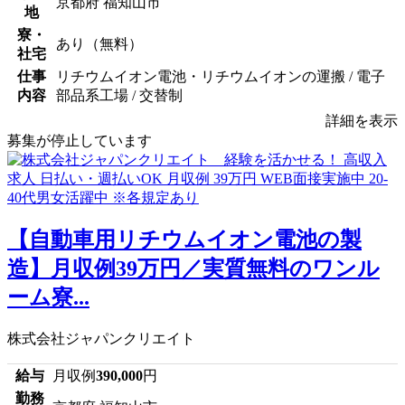
京都府 福知山市
地
寮・
あり（無料）
社宅
仕事
リチウムイオン電池・リチウムイオンの運搬 / 電子
内容
部品系工場 / 交替制
詳細を表示
募集が停止しています
【自動車用リチウムイオン電池の製
造】月収例39万円／実質無料のワンル
ーム寮...
株式会社ジャパンクリエイト
給与
月収例
390,000
円
勤務