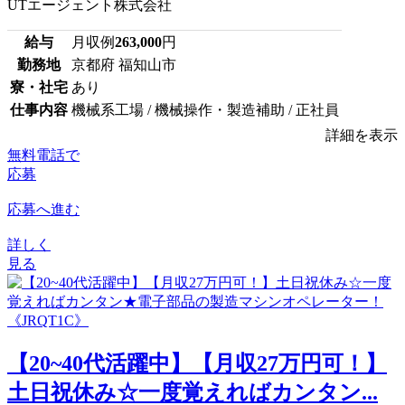
UTエージェント株式会社
給与
月収例
263,000
円
勤務地
京都府 福知山市
寮・社宅
あり
仕事内容
機械系工場 / 機械操作・製造補助 / 正社員
詳細を表示
無料電話で
応募
応募へ進む
詳しく
見る
【20~40代活躍中】【月収27万円可！】
土日祝休み☆一度覚えればカンタン...