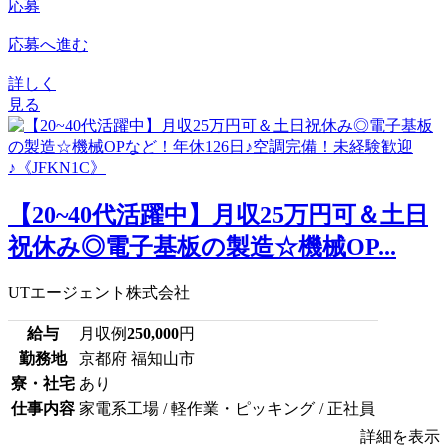
応募
応募へ進む
詳しく
見る
【20~40代活躍中】月収25万円可＆土日
祝休み◎電子基板の製造☆機械OP...
UTエージェント株式会社
給与
月収例
250,000
円
勤務地
京都府 福知山市
寮・社宅
あり
仕事内容
家電系工場 / 軽作業・ピッキング / 正社員
詳細を表示