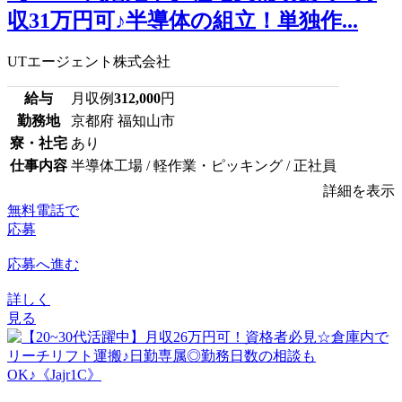
収31万円可♪半導体の組立！単独作...
UTエージェント株式会社
給与
月収例
312,000
円
勤務地
京都府 福知山市
寮・社宅
あり
仕事内容
半導体工場 / 軽作業・ピッキング / 正社員
詳細を表示
無料電話で
応募
応募へ進む
詳しく
見る