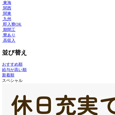
東海
関西
関東
九州
即入寮OK
期間工
寮あり
高収入
並び替え
おすすめ順
給与が高い順
新着順
スペシャル