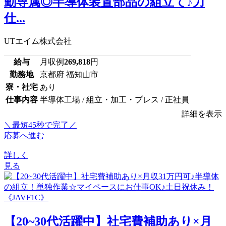
勤専属◎半導体装置部品の組立て♪力
仕...
UTエイム株式会社
給与
月収例
269,818
円
勤務地
京都府 福知山市
寮・社宅
あり
仕事内容
半導体工場 / 組立・加工・プレス / 正社員
詳細を表示
＼最短45秒で完了／
応募へ進む
詳しく
見る
【20~30代活躍中】社宅費補助あり×月