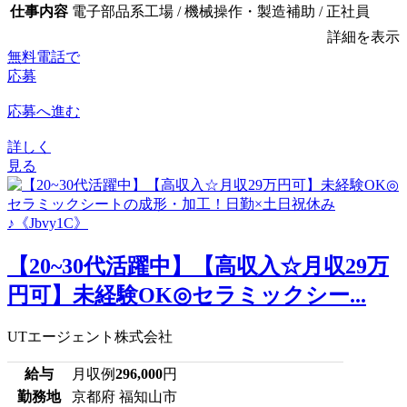
仕事内容
電子部品系工場 / 機械操作・製造補助 / 正社員
詳細を表示
無料電話で
応募
応募へ進む
詳しく
見る
【20~30代活躍中】【高収入☆月収29万
円可】未経験OK◎セラミックシー...
UTエージェント株式会社
給与
月収例
296,000
円
勤務地
京都府 福知山市