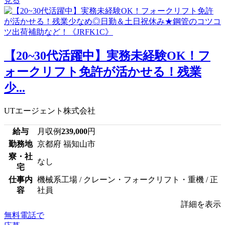
見る
【20~30代活躍中】実務未経験OK！フ
ォークリフト免許が活かせる！残業
少...
UTエージェント株式会社
給与
月収例
239,000
円
勤務地
京都府 福知山市
寮・社
なし
宅
仕事内
機械系工場 / クレーン・フォークリフト・重機 / 正
容
社員
詳細を表示
無料電話で