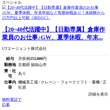
スペシャル
【20~40代活躍中】【日勤専属】倉庫作
業員のお仕事♪GW、夏季休暇、年末...
UTエージェント株式会社
給与
月収例
253,000
円
勤務地
京都府 福知山市
寮・社
あり
宅
仕事内
機械系工場 / クレーン・フォークリフト・重機 / 正
容
社員
詳細を表示
無料電話で
応募