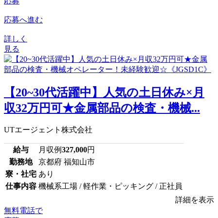
応募
応募へ進む
詳しく
見る
【20~30代活躍中】人気の土日休み×月
収32万円可★金属部品の検査・機械...
UTエージェント株式会社
給与
月収例
327,000
円
勤務地
京都府 福知山市
寮・社宅
あり
仕事内容
機械系工場 / 軽作業・ピッキング / 正社員
詳細を表示
無料電話で