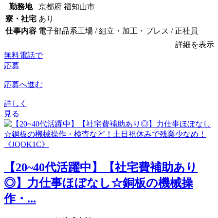
勤務地
京都府 福知山市
寮・社宅
あり
仕事内容
電子部品系工場 / 組立・加工・プレス / 正社員
詳細を表示
無料電話で
応募
応募へ進む
詳しく
見る
【20~40代活躍中】【社宅費補助あり
◎】力仕事ほぼなし☆銅板の機械操
作・...