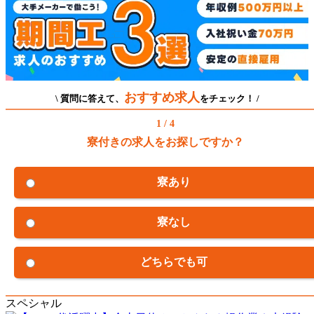
おすすめ求人
\ 質問に答えて、
をチェック！ /
1 / 4
寮付きの求人をお探しですか？
寮あり
寮なし
どちらでも可
スペシャル