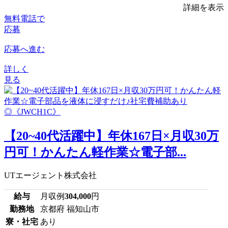
詳細を表示
無料電話で
応募
応募へ進む
詳しく
見る
【20~40代活躍中】年休167日×月収30万
円可！かんたん軽作業☆電子部...
UTエージェント株式会社
給与
月収例
304,000
円
勤務地
京都府 福知山市
寮・社宅
あり