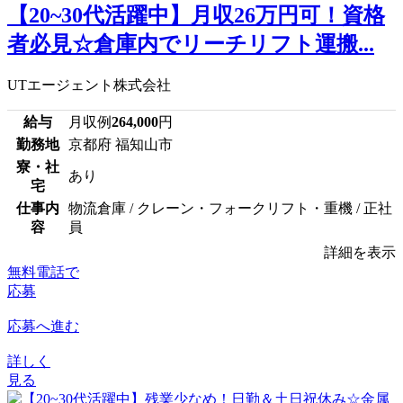
【20~30代活躍中】月収26万円可！資格
者必見☆倉庫内でリーチリフト運搬...
UTエージェント株式会社
給与
月収例
264,000
円
勤務地
京都府 福知山市
寮・社
あり
宅
仕事内
物流倉庫 / クレーン・フォークリフト・重機 / 正社
容
員
詳細を表示
無料電話で
応募
応募へ進む
詳しく
見る