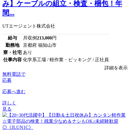
み】ケーブルの組立・検査・梱包！年
間...
UTエージェント株式会社
給与
月収例
213,000
円
勤務地
京都府 福知山市
寮・社宅
あり
仕事内容
化学系工場 / 軽作業・ピッキング / 正社員
詳細を表示
無料電話で
応募
応募へ進む
詳しく
見る