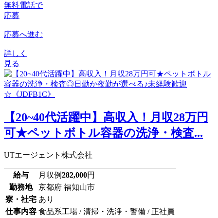
無料電話で
応募
応募へ進む
詳しく
見る
【20~40代活躍中】高収入！月収28万円
可★ペットボトル容器の洗浄・検査...
UTエージェント株式会社
給与
月収例
282,000
円
勤務地
京都府 福知山市
寮・社宅
あり
仕事内容
食品系工場 / 清掃・洗浄・警備 / 正社員