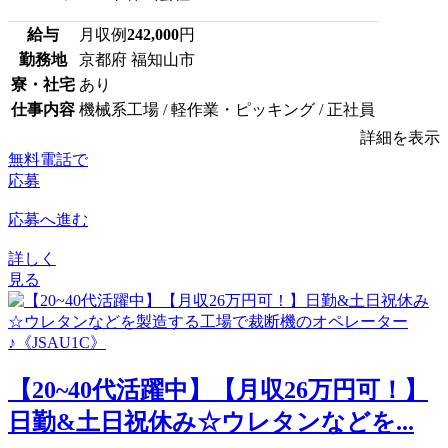
給与
月収例
242,000
円
勤務地
京都府 福知山市
寮・社宅
あり
仕事内容
機械系工場 / 軽作業・ピッキング / 正社員
詳細を表示
無料電話で
応募
応募へ進む
詳しく
見る
【20~40代活躍中】【月収26万円可！】
日勤&土日祝休み☆ウレタンなどを...