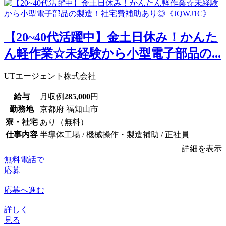
【20~40代活躍中】金土日休み！かんた
ん軽作業☆未経験から小型電子部品の...
UTエージェント株式会社
給与
月収例
285,000
円
勤務地
京都府 福知山市
寮・社宅
あり（無料）
仕事内容
半導体工場 / 機械操作・製造補助 / 正社員
詳細を表示
無料電話で
応募
応募へ進む
詳しく
見る