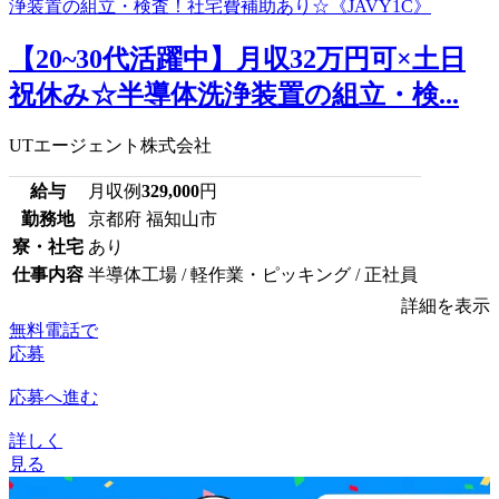
【20~30代活躍中】月収32万円可×土日
祝休み☆半導体洗浄装置の組立・検...
UTエージェント株式会社
給与
月収例
329,000
円
勤務地
京都府 福知山市
寮・社宅
あり
仕事内容
半導体工場 / 軽作業・ピッキング / 正社員
詳細を表示
無料電話で
応募
応募へ進む
詳しく
見る