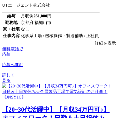
UTエージェント株式会社
給与
月収例
261,000
円
勤務地
京都府 福知山市
寮・社宅
なし
仕事内容
化学系工場 / 機械操作・製造補助 / 正社員
詳細を表示
無料電話で
応募
応募へ進む
詳しく
見る
【20~30代活躍中】【月収34万円可♪】
オフィスワーク！日勤＆土日祝休み...