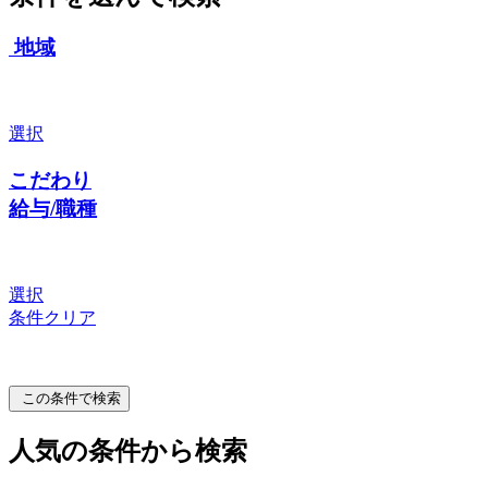
地域
選択
こだわり
給与/職種
選択
条件クリア
この条件で検索
人気の条件から検索