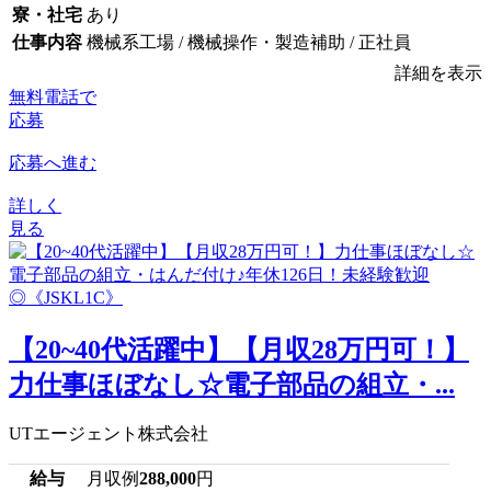
寮・社宅
あり
仕事内容
機械系工場 / 機械操作・製造補助 / 正社員
詳細を表示
無料電話で
応募
応募へ進む
詳しく
見る
【20~40代活躍中】【月収28万円可！】
力仕事ほぼなし☆電子部品の組立・...
UTエージェント株式会社
給与
月収例
288,000
円