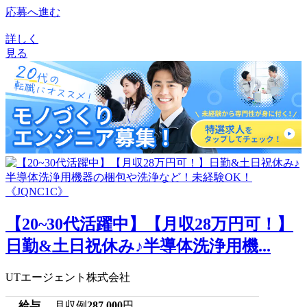
応募へ進む
詳しく
見る
【20~30代活躍中】【月収28万円可！】
日勤&土日祝休み♪半導体洗浄用機...
UTエージェント株式会社
給与
月収例
287,000
円