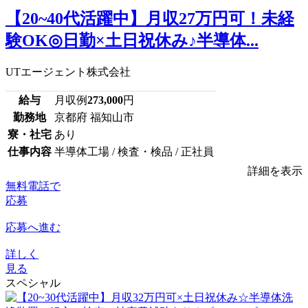
【20~40代活躍中】月収27万円可！未経
験OK◎日勤×土日祝休み♪半導体...
UTエージェント株式会社
給与
月収例
273,000
円
勤務地
京都府 福知山市
寮・社宅
あり
仕事内容
半導体工場 / 検査・検品 / 正社員
詳細を表示
無料電話で
応募
応募へ進む
詳しく
見る
スペシャル