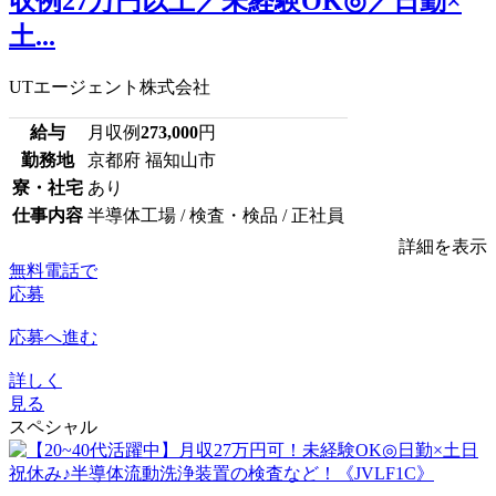
収例27万円以上／未経験OK◎／日勤×
土...
UTエージェント株式会社
給与
月収例
273,000
円
勤務地
京都府 福知山市
寮・社宅
あり
仕事内容
半導体工場 / 検査・検品 / 正社員
詳細を表示
無料電話で
応募
応募へ進む
詳しく
見る
スペシャル