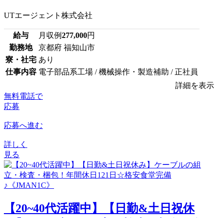
UTエージェント株式会社
給与
月収例
277,000
円
勤務地
京都府 福知山市
寮・社宅
あり
仕事内容
電子部品系工場 / 機械操作・製造補助 / 正社員
詳細を表示
無料電話で
応募
応募へ進む
詳しく
見る
【20~40代活躍中】【日勤&土日祝休