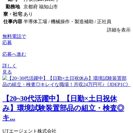
勤務地
京都府 福知山市
寮・社宅
あり
仕事内容
半導体工場 / 機械操作・製造補助 / 正社員
詳細を表示
無料電話で
応募
応募へ進む
詳しく
見る
【20~30代活躍中】【日勤×土日祝休
み】環境試験装置部品の組立・検査◎
キ...
UTエージェント株式会社