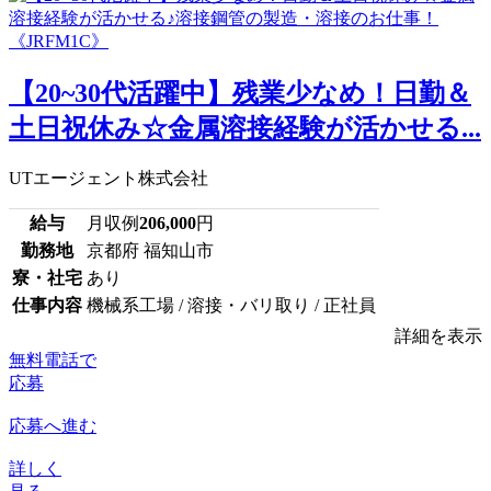
【20~30代活躍中】残業少なめ！日勤＆
土日祝休み☆金属溶接経験が活かせる...
UTエージェント株式会社
給与
月収例
206,000
円
勤務地
京都府 福知山市
寮・社宅
あり
仕事内容
機械系工場 / 溶接・バリ取り / 正社員
詳細を表示
無料電話で
応募
応募へ進む
詳しく