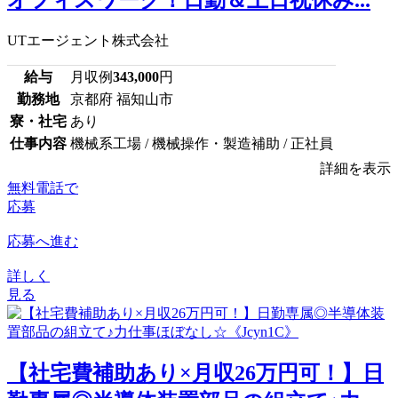
UTエージェント株式会社
給与
月収例
343,000
円
勤務地
京都府 福知山市
寮・社宅
あり
仕事内容
機械系工場 / 機械操作・製造補助 / 正社員
詳細を表示
無料電話で
応募
応募へ進む
詳しく
見る
【社宅費補助あり×月収26万円可！】日