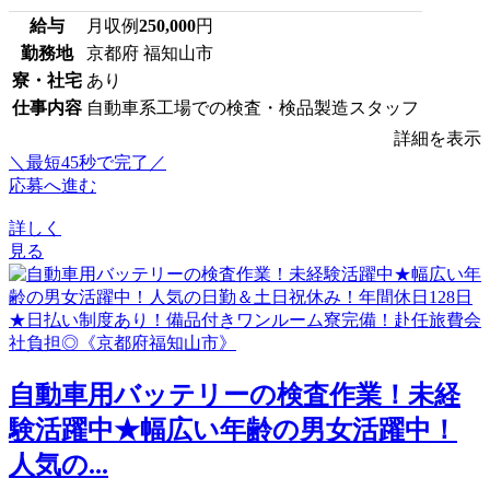
給与
月収例
250,000
円
勤務地
京都府 福知山市
寮・社宅
あり
仕事内容
自動車系工場での検査・検品製造スタッフ
詳細を表示
＼最短45秒で完了／
応募へ進む
詳しく
見る
自動車用バッテリーの検査作業！未経
験活躍中★幅広い年齢の男女活躍中！
人気の...