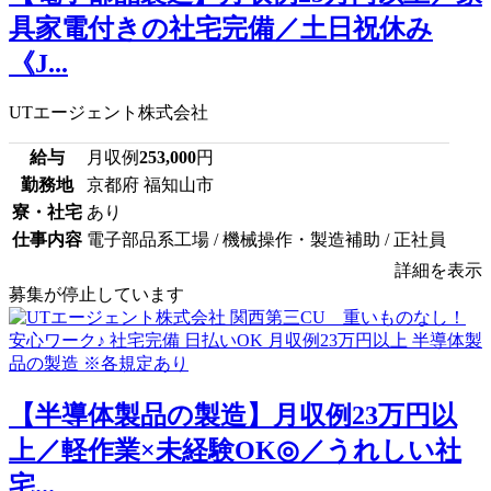
具家電付きの社宅完備／土日祝休み
《J...
UTエージェント株式会社
給与
月収例
253,000
円
勤務地
京都府 福知山市
寮・社宅
あり
仕事内容
電子部品系工場 / 機械操作・製造補助 / 正社員
詳細を表示
募集が停止しています
【半導体製品の製造】月収例23万円以
上／軽作業×未経験OK◎／うれしい社
宅...