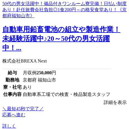
自動車用鉛畜電池の組立や製造作業！
未経験活躍中♪20～50代の男女活躍
中！...
株式会社BREXA Next
給与
月収例
250,000
円
勤務地
京都府 福知山市
寮・社宅
あり
仕事内容
自動車系工場での検査・検品製造スタッフ
詳細を表示
＼最短45秒で完了／
応募へ進む
詳しく