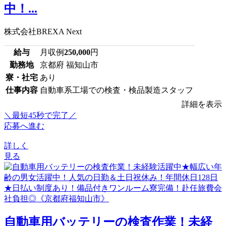
中！...
株式会社BREXA Next
給与
月収例
250,000
円
勤務地
京都府 福知山市
寮・社宅
あり
仕事内容
自動車系工場での検査・検品製造スタッフ
詳細を表示
＼最短45秒で完了／
応募へ進む
詳しく
見る
自動車用バッテリーの検査作業！未経