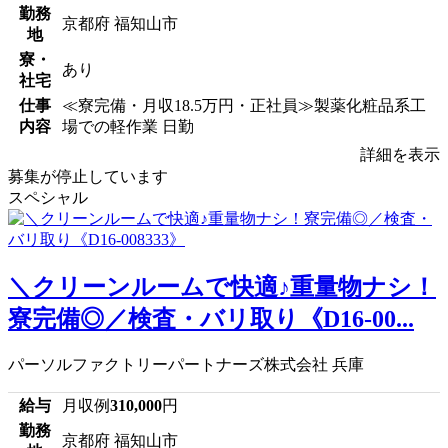
勤務
京都府 福知山市
地
寮・
あり
社宅
仕事
≪寮完備・月収18.5万円・正社員≫製薬化粧品系工
内容
場での軽作業 日勤
詳細を表示
募集が停止しています
スペシャル
＼クリーンルームで快適♪重量物ナシ！
寮完備◎／検査・バリ取り《D16-00...
パーソルファクトリーパートナーズ株式会社 兵庫
給与
月収例
310,000
円
勤務
京都府 福知山市