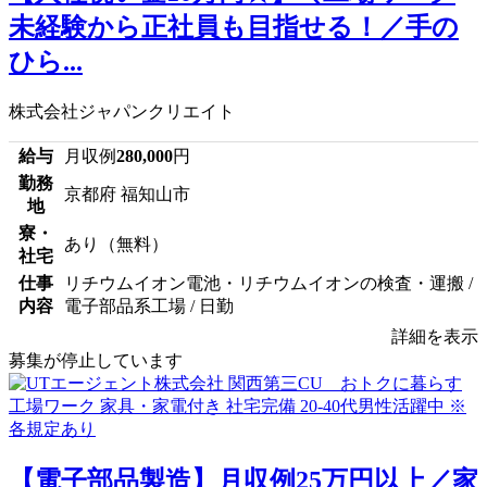
未経験から正社員も目指せる！／手の
ひら...
株式会社ジャパンクリエイト
給与
月収例
280,000
円
勤務
京都府 福知山市
地
寮・
あり（無料）
社宅
仕事
リチウムイオン電池・リチウムイオンの検査・運搬 /
内容
電子部品系工場 / 日勤
詳細を表示
募集が停止しています
【電子部品製造】月収例25万円以上／家