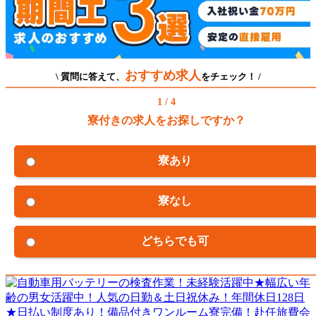
おすすめ求人
\ 質問に答えて、
をチェック！ /
1 / 4
寮付きの求人をお探しですか？
寮あり
寮なし
どちらでも可