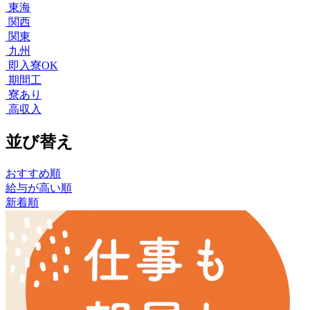
東海
関西
関東
九州
即入寮OK
期間工
寮あり
高収入
並び替え
おすすめ順
給与が高い順
新着順