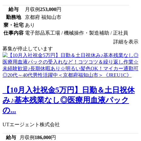
給与
月収例
253,000
円
勤務地
京都府 福知山市
寮・社宅
あり
仕事内容
電子部品系工場 / 機械操作・製造補助 / 正社員
詳細を表示
募集が停止しています
【10月入社祝金5万円】日勤＆土日祝休
み♪基本残業なし◎医療用血液パック
の...
UTエージェント株式会社
給与
月収例
186,000
円