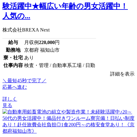
験活躍中★幅広い年齢の男女活躍中！
人気の...
株式会社BREXA Next
給与
月収例
220,000
円
勤務地
京都府 福知山市
寮・社宅
あり
仕事内容
検査・管理 / 自動車系工場 / 日勤
詳細を表示
＼最短45秒で完了／
応募へ進む
詳しく
見る