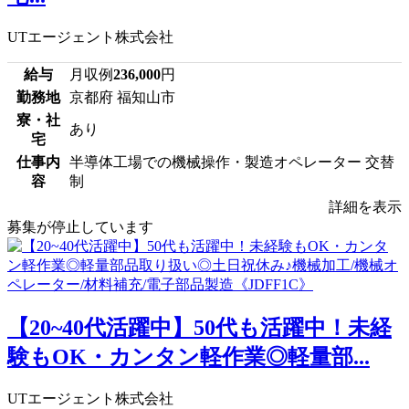
UTエージェント株式会社
給与
月収例
236,000
円
勤務地
京都府 福知山市
寮・社
あり
宅
仕事内
半導体工場での機械操作・製造オペレーター 交替
容
制
詳細を表示
募集が停止しています
【20~40代活躍中】50代も活躍中！未経
験もOK・カンタン軽作業◎軽量部...
UTエージェント株式会社