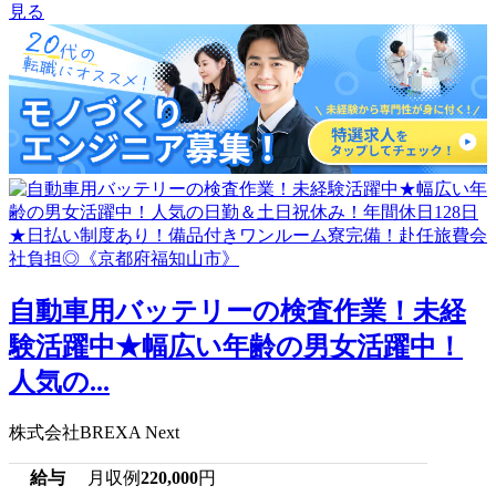
見る
自動車用バッテリーの検査作業！未経
験活躍中★幅広い年齢の男女活躍中！
人気の...
株式会社BREXA Next
給与
月収例
220,000
円