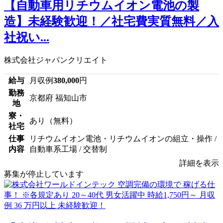
【自動車用リチウムイオン電池の製
造】未経験歓迎！／社宅費実質無料／入
社祝い...
株式会社ジャパンクリエイト
給与
月収例
380,000
円
勤務
京都府 福知山市
地
寮・
あり（無料）
社宅
仕事
リチウムイオン電池・リチウムイオンの組立・操作 /
内容
自動車系工場 / 交替制
詳細を表示
募集が停止しています