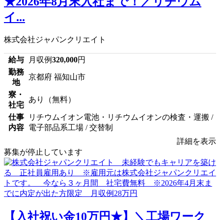
★2026年8月末入社まで！／リチウム
イ...
株式会社ジャパンクリエイト
給与
月収例
320,000
円
勤務
京都府 福知山市
地
寮・
あり（無料）
社宅
仕事
リチウムイオン電池・リチウムイオンの検査・運搬 /
内容
電子部品系工場 / 交替制
詳細を表示
募集が停止しています
【入社祝い金10万円★】＼工場ワーク