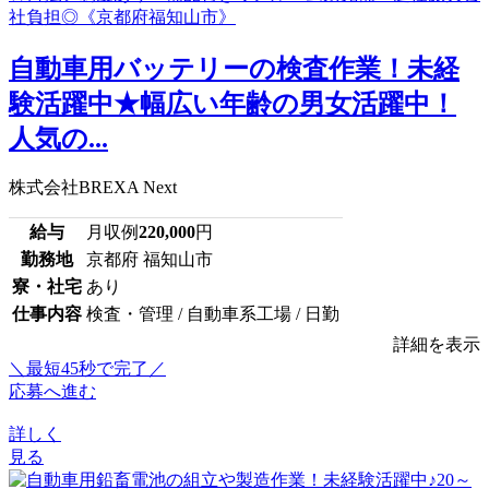
自動車用バッテリーの検査作業！未経
験活躍中★幅広い年齢の男女活躍中！
人気の...
株式会社BREXA Next
給与
月収例
220,000
円
勤務地
京都府 福知山市
寮・社宅
あり
仕事内容
検査・管理 / 自動車系工場 / 日勤
詳細を表示
＼最短45秒で完了／
応募へ進む
詳しく
見る