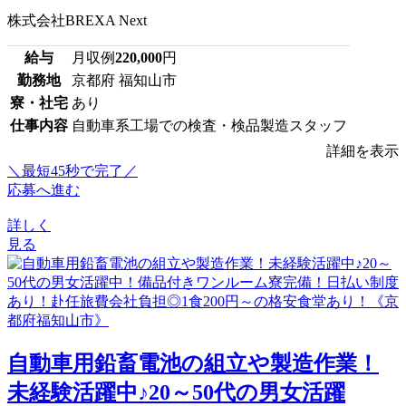
株式会社BREXA Next
給与
月収例
220,000
円
勤務地
京都府 福知山市
寮・社宅
あり
仕事内容
自動車系工場での検査・検品製造スタッフ
詳細を表示
＼最短45秒で完了／
応募へ進む
詳しく
見る
自動車用鉛畜電池の組立や製造作業！
未経験活躍中♪20～50代の男女活躍