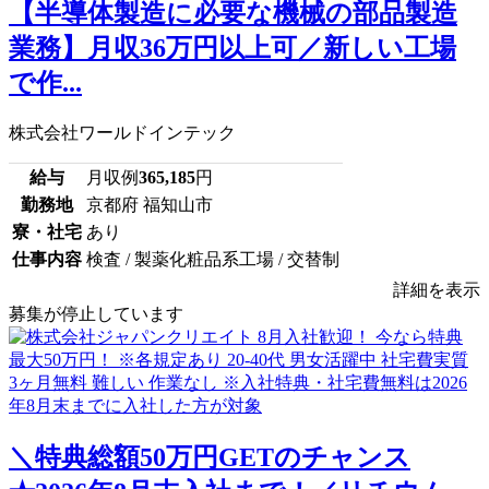
【半導体製造に必要な機械の部品製造
業務】月収36万円以上可／新しい工場
で作...
株式会社ワールドインテック
給与
月収例
365,185
円
勤務地
京都府 福知山市
寮・社宅
あり
仕事内容
検査 / 製薬化粧品系工場 / 交替制
詳細を表示
募集が停止しています
＼特典総額50万円GETのチャンス