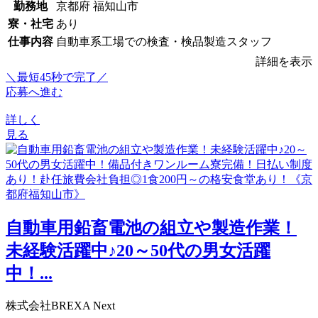
勤務地
京都府 福知山市
寮・社宅
あり
仕事内容
自動車系工場での検査・検品製造スタッフ
詳細を表示
＼最短45秒で完了／
応募へ進む
詳しく
見る
自動車用鉛畜電池の組立や製造作業！
未経験活躍中♪20～50代の男女活躍
中！...
株式会社BREXA Next