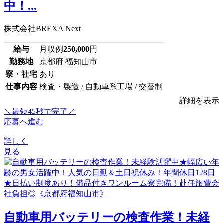
中！...
株式会社BREXA Next
給与
月収例
250,000
円
勤務地
京都府 福知山市
寮・社宅
あり
仕事内容
検査・製造 / 自動車系工場 / 交替制
詳細を表示
＼最短45秒で完了／
応募へ進む
詳しく
見る
自動車用バッテリーの検査作業！未経