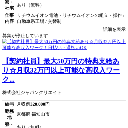
寮・
あり（無料）
社宅
仕事
リチウムイオン電池・リチウムイオンの組立・操作 /
内容
自動車系工場 / 交替制
詳細を表示
募集が停止しています
【契約社員】最大50万円の特典支給あ
り☆月収32万円以上可能な高収入ワー
ク...
株式会社ジャパンクリエイト
給与
月収例
320,000
円
勤務
京都府 福知山市
地
寮・
あり（無料）