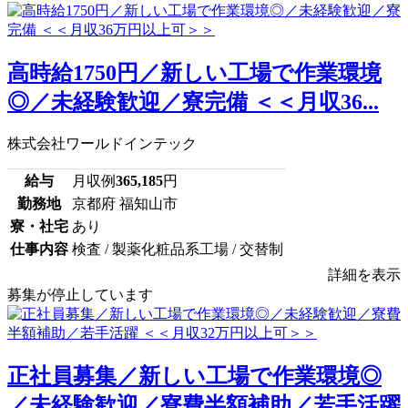
高時給1750円／新しい工場で作業環境
◎／未経験歓迎／寮完備 ＜＜月収36...
株式会社ワールドインテック
給与
月収例
365,185
円
勤務地
京都府 福知山市
寮・社宅
あり
仕事内容
検査 / 製薬化粧品系工場 / 交替制
詳細を表示
募集が停止しています
正社員募集／新しい工場で作業環境◎
／未経験歓迎／寮費半額補助／若手活躍