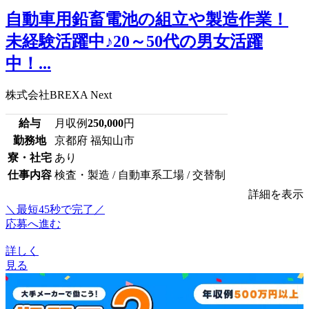
自動車用鉛畜電池の組立や製造作業！
未経験活躍中♪20～50代の男女活躍
中！...
株式会社BREXA Next
給与
月収例
250,000
円
勤務地
京都府 福知山市
寮・社宅
あり
仕事内容
検査・製造 / 自動車系工場 / 交替制
詳細を表示
＼最短45秒で完了／
応募へ進む
詳しく
見る