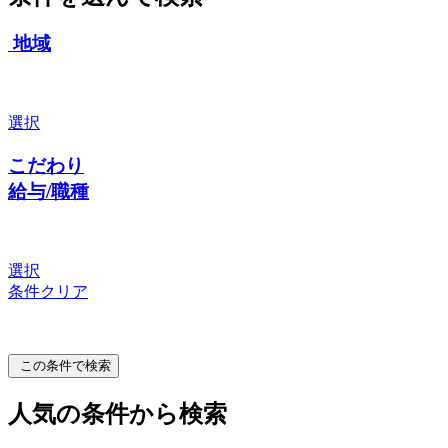
地域
選択
こだわり
給与/職種
選択
条件クリア
この条件で検索
人気の条件から検索