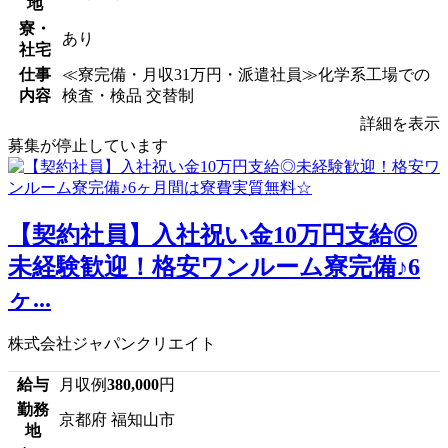
地
寮・
あり
社宅
仕事
≪寮完備・月収31万円・派遣社員≫化学系工場での
内容
検査・検品 交替制
詳細を表示
募集が停止しています
【契約社員】入社祝い金10万円支給◎
未経験歓迎！格安ワンルーム寮完備♪6
ヶ...
株式会社ジャパンクリエイト
給与
月収例
380,000
円
勤務
京都府 福知山市
地