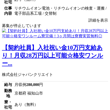
社宅
仕事
リチウムイオン電池・リチウムイオンの検査・運搬 /
内容
電子部品系工場 / 交替制
詳細を表示
募集が停止しています
【契約社員】入社祝い金10万円支給あ
り！月収28万円以上可能☆格安ワンル
ー...
株式会社ジャパンクリエイト
給与
月収例
280,000
円
勤務
京都府 福知山市
地
寮・
あり（無料）
社宅