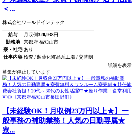
＜...
株式会社ワールドインテック
給与
月収例
320,938
円
勤務地
京都府 福知山市
寮・社宅
あり
仕事内容
検査 / 製薬化粧品系工場 / 交替制
詳細を表示
募集が停止しています
【未経験OK！月収例23万円以上★】一
般事務の補助業務！人気の日勤専属★
寮...