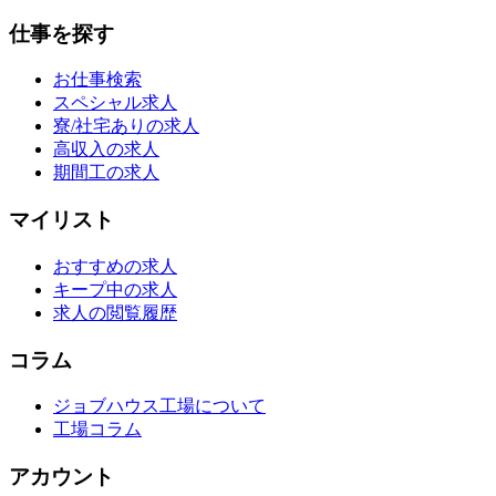
仕事を探す
お仕事検索
スペシャル求人
寮/社宅ありの求人
高収入の求人
期間工の求人
マイリスト
おすすめの求人
キープ中の求人
求人の閲覧履歴
コラム
ジョブハウス工場について
工場コラム
アカウント