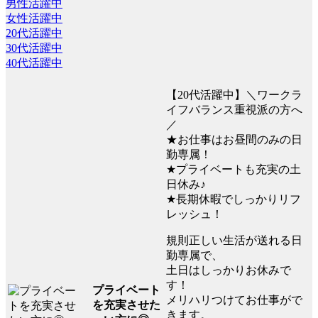
男性活躍中
女性活躍中
20代活躍中
30代活躍中
40代活躍中
【20代活躍中】＼ワークラ
イフバランス重視派の方へ
／
★お仕事はお昼間のみの日
勤専属！
★プライベートも充実の土
日休み♪
★長期休暇でしっかりリフ
レッシュ！
規則正しい生活が送れる日
勤専属で、
土日はしっかりお休みで
す！
プライベート
メリハリつけてお仕事がで
を充実させた
きます。