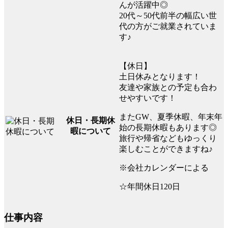
んが活躍中◎
20代～50代前半の幅広い世
代の方がご就業されていま
す♪
【休日】
土日休みとなります！
友達や家族との予定も合わ
せやすいです！
またGW、夏季休暇、年末年
休日・長期休
始の長期休暇もあります◎
暇について
旅行や帰省などもゆっくり
楽しむことができますね♪
※会社カレンダーによる
☆年間休日120日
仕事内容