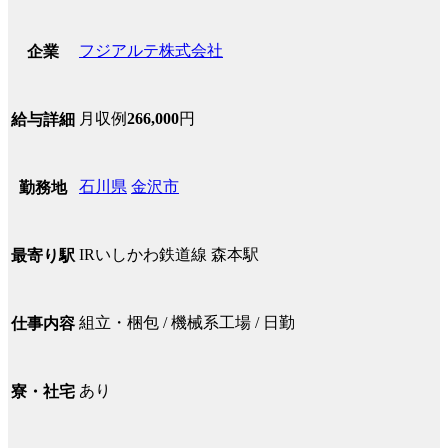
フジアルテ株式会社
企業
月収例
266,000
円
給与詳細
石川県
金沢市
勤務地
IRいしかわ鉄道線 森本駅
最寄り駅
組立・梱包 / 機械系工場 / 日勤
仕事内容
あり
寮・社宅