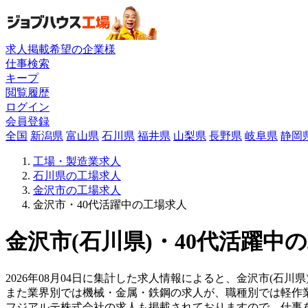
求人掲載希望の企業様
仕事検索
キープ
閲覧履歴
ログイン
会員登録
全国
新潟県
富山県
石川県
福井県
山梨県
長野県
岐阜県
静岡
工場・製造業求人
石川県の工場求人
金沢市の工場求人
金沢市・40代活躍中の工場求人
金沢市(石川県)・40代活躍中
2026年08月04日に集計した求人情報によると、金沢市(石川
また業界別では機械・金属・鉄鋼の求人が、職種別では軽作
フジアルテ株式会社の求人も掲載されておりますので、仕事