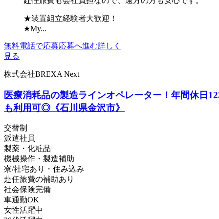
赴任旅費も会社負担なので、遠方の方も安心です。
★装置組立経験者大歓迎！
★My...
無料電話で応募
応募へ進む
詳しく
見る
株式会社BREXA Next
医療消耗品の製造ラインオペレーター！年間休日12
も利用可◎《石川県金沢市》
交替制
派遣社員
製薬・化粧品
機械操作・製造補助
寮/社宅あり・住み込み
赴任旅費の補助あり
社会保険完備
車通勤OK
女性活躍中