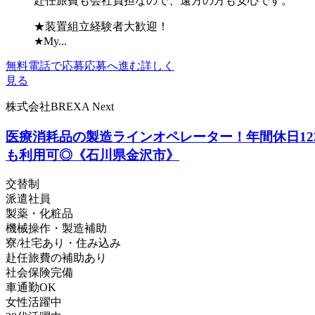
赴任旅費も会社負担なので、遠方の方も安心です。
★装置組立経験者大歓迎！
★My...
無料電話で応募
応募へ進む
詳しく
見る
株式会社BREXA Next
医療消耗品の製造ラインオペレーター！年間休日12
も利用可◎《石川県金沢市》
交替制
派遣社員
製薬・化粧品
機械操作・製造補助
寮/社宅あり・住み込み
赴任旅費の補助あり
社会保険完備
車通勤OK
女性活躍中