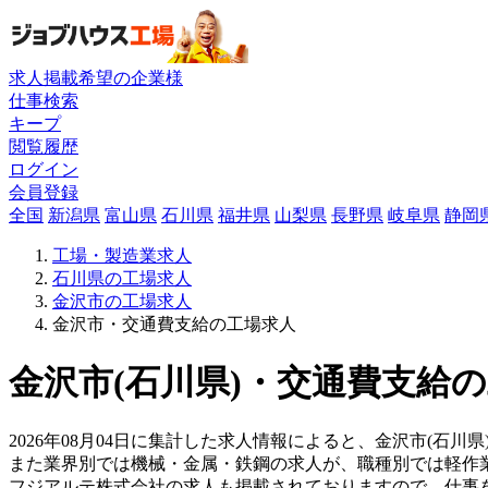
求人掲載希望の企業様
仕事検索
キープ
閲覧履歴
ログイン
会員登録
全国
新潟県
富山県
石川県
福井県
山梨県
長野県
岐阜県
静岡
工場・製造業求人
石川県の工場求人
金沢市の工場求人
金沢市・交通費支給の工場求人
金沢市(石川県)・交通費支給の
2026年08月04日に集計した求人情報によると、金沢市(石川
また業界別では機械・金属・鉄鋼の求人が、職種別では軽作
フジアルテ株式会社の求人も掲載されておりますので、仕事