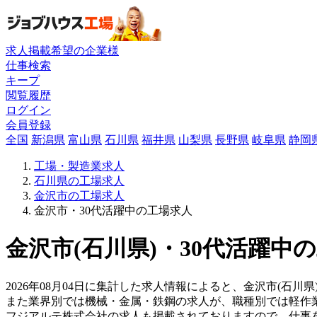
求人掲載希望の企業様
仕事検索
キープ
閲覧履歴
ログイン
会員登録
全国
新潟県
富山県
石川県
福井県
山梨県
長野県
岐阜県
静岡
工場・製造業求人
石川県の工場求人
金沢市の工場求人
金沢市・30代活躍中の工場求人
金沢市(石川県)・30代活躍中
2026年08月04日に集計した求人情報によると、金沢市(石川県
また業界別では機械・金属・鉄鋼の求人が、職種別では軽作
フジアルテ株式会社の求人も掲載されておりますので、仕事