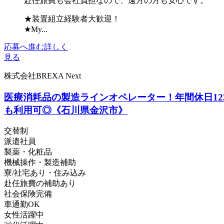
赴任旅費も会社負担なので、遠方の方も安心です。
★装置組立経験者大歓迎！
★My...
応募へ進む
詳しく
見る
株式会社BREXA Next
医療消耗品の製造ラインオペレーター！年間休日12
も利用可◎《石川県金沢市》
交替制
派遣社員
製薬・化粧品
機械操作・製造補助
寮/社宅あり・住み込み
赴任旅費の補助あり
社会保険完備
車通勤OK
女性活躍中