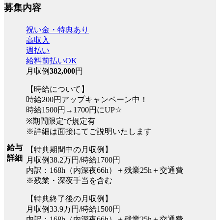
募集内容
祝い金・特典あり
高収入
週払い
給料前払いOK
月収例
382,000
円
【時給について】
時給200円アップキャンペーン中！
時給1500円→1700円にUP☆
※期間限定で規定有
※詳細は面接にてご説明いたします
給与
【特典期間中の月収例】
詳細
月収例38.2万円/時給1700円
内訳：168h（内深夜66h）＋残業25h＋交通費
※残業・深夜手当を含む
【特典終了後の月収例】
月収例33.9万円/時給1500円
内訳：168h（内深夜66h）＋残業25h＋交通費