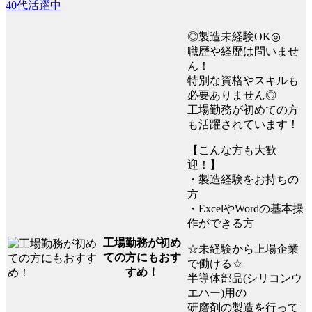
40代活躍中
◎製造未経験OK◎
職歴や経歴は問いませ
ん！
特別な資格やスキルも
必要ありません◎
工場勤務が初めての方
も活躍されています！
【こんな方も大歓
迎！】
・製造経験をお持ちの
方
・ExcelやWordの基本操
作ができる方
工場勤務が初め
☆未経験から上場企業
ての方にもおす
で働ける☆
すめ！
半導体部品(シリコンウ
エハー)用の
研磨剤の製造を行って