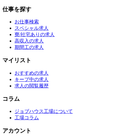
仕事を探す
お仕事検索
スペシャル求人
寮/社宅ありの求人
高収入の求人
期間工の求人
マイリスト
おすすめの求人
キープ中の求人
求人の閲覧履歴
コラム
ジョブハウス工場について
工場コラム
アカウント