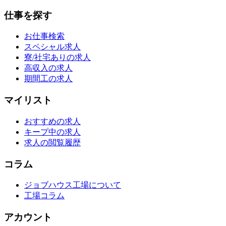
仕事を探す
お仕事検索
スペシャル求人
寮/社宅ありの求人
高収入の求人
期間工の求人
マイリスト
おすすめの求人
キープ中の求人
求人の閲覧履歴
コラム
ジョブハウス工場について
工場コラム
アカウント