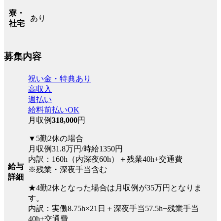
寮・
あり
社宅
募集内容
祝い金・特典あり
高収入
週払い
給料前払いOK
月収例
318,000
円
▼5勤2休の場合
月収例31.8万円/時給1350円
内訳：160h（内深夜60h）＋残業40h+交通費
給与
※残業・深夜手当含む
詳細
★4勤2休となった場合は月収例が35万円となりま
す。
内訳：実働8.75h×21日＋深夜手当57.5h+残業手当
40h+交通費