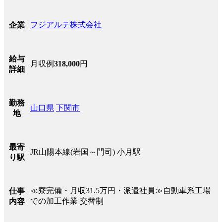
フジアルテ株式会社
企業
給与
月収例
318,000
円
詳細
勤務
山口県
下関市
地
最寄
JR山陽本線(岩国～門司) 小月駅
り駅
≪寮完備・月収31.5万円・派遣社員≫自動車系工場
仕事
での加工作業 交替制
内容