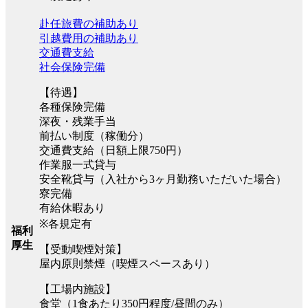
赴任旅費の補助あり
引越費用の補助あり
交通費支給
社会保険完備
【待遇】
各種保険完備
深夜・残業手当
前払い制度（稼働分）
交通費支給（日額上限750円）
作業服一式貸与
安全靴貸与（入社から3ヶ月勤務いただいた場合）
寮完備
有給休暇あり
※各規定有
福利
厚生
【受動喫煙対策】
屋内原則禁煙（喫煙スペースあり）
【工場内施設】
食堂（1食あたり350円程度/昼間のみ）