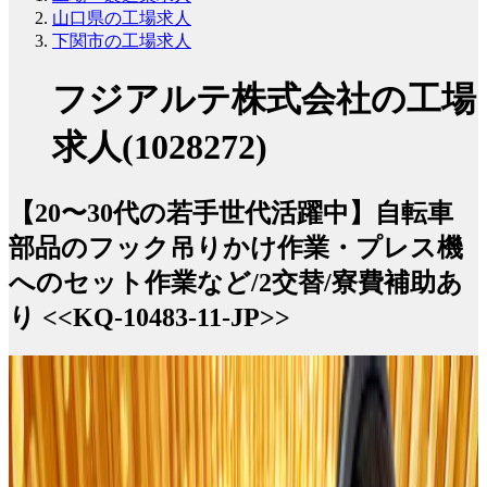
山口県の工場求人
下関市の工場求人
フジアルテ株式会社の工場
求人(1028272)
【20〜30代の若手世代活躍中】自転車
部品のフック吊りかけ作業・プレス機
へのセット作業など/2交替/寮費補助あ
り <<KQ-10483-11-JP>>