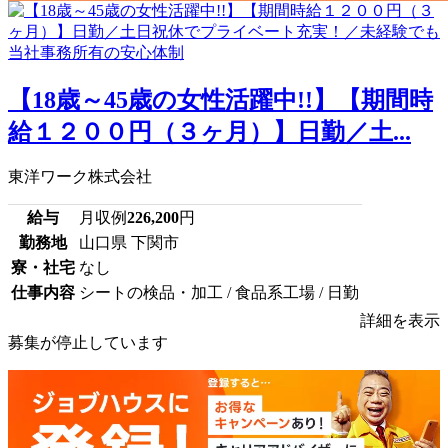
【18歳～45歳の女性活躍中!!】【期間時
給１２００円（３ヶ月）】日勤／土...
東洋ワーク株式会社
給与
月収例
226,200
円
勤務地
山口県 下関市
寮・社宅
なし
仕事内容
シートの検品・加工 / 食品系工場 / 日勤
詳細を表示
募集が停止しています