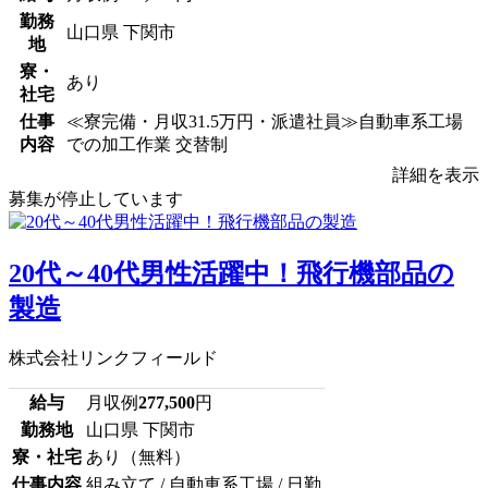
勤務
山口県 下関市
地
寮・
あり
社宅
仕事
≪寮完備・月収31.5万円・派遣社員≫自動車系工場
内容
での加工作業 交替制
詳細を表示
募集が停止しています
20代～40代男性活躍中！飛行機部品の
製造
株式会社リンクフィールド
給与
月収例
277,500
円
勤務地
山口県 下関市
寮・社宅
あり（無料）
仕事内容
組み立て / 自動車系工場 / 日勤