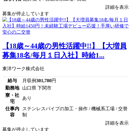
詳細を表示
募集が停止しています
【18歳～44歳の男性活躍中!!】【大増員
募集18名/毎月１日入社】時給1...
東洋ワーク株式会社
給与
月収例
301,780
円
勤務地
山口県 下関市
寮・社
あり
宅
仕事内
ステンレスパイプの加工・操作 / 機械系工場 / 交替
容
制
詳細を表示
募集が停止しています