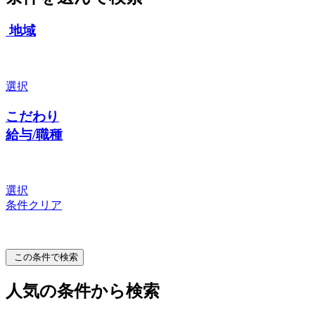
地域
選択
こだわり
給与/職種
選択
条件クリア
この条件で検索
人気の条件から検索