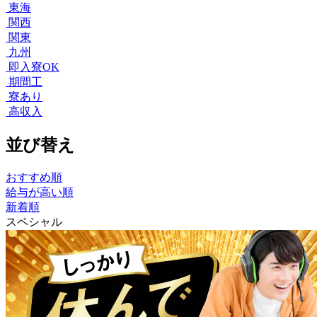
東海
関西
関東
九州
即入寮OK
期間工
寮あり
高収入
並び替え
おすすめ順
給与が高い順
新着順
スペシャル