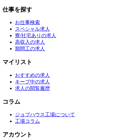
仕事を探す
お仕事検索
スペシャル求人
寮/社宅ありの求人
高収入の求人
期間工の求人
マイリスト
おすすめの求人
キープ中の求人
求人の閲覧履歴
コラム
ジョブハウス工場について
工場コラム
アカウント