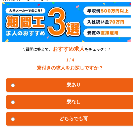
おすすめ求人
\ 質問に答えて、
をチェック！ /
1 / 4
寮付きの求人をお探しですか？
寮あり
寮なし
どちらでも可