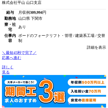
株式会社平山 山口支店
給与
月収例
309,994
円
勤務地
山口県 下関市
寮・社
あり
宅
仕事内
ボードのフォークリフト・管理 / 建築系工場 / 交替
容
制
詳細を表示
＼最短45秒で完了／
応募へ進む
詳しく
見る