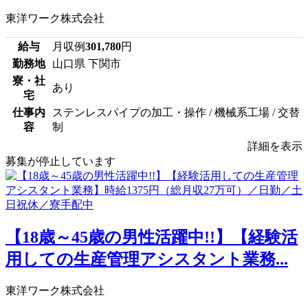
東洋ワーク株式会社
給与
月収例
301,780
円
勤務地
山口県 下関市
寮・社
あり
宅
仕事内
ステンレスパイプの加工・操作 / 機械系工場 / 交替
容
制
詳細を表示
募集が停止しています
【18歳～45歳の男性活躍中!!】【経験活
用しての生産管理アシスタント業務...
東洋ワーク株式会社