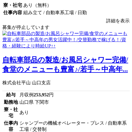
寮・社宅
あり（無料）
仕事内容
組み立て / 自動車系工場 / 日勤
詳細を表示
募集が停止しています
自転車部品の製造/お風呂シャワー完備/
食堂のメニューも豊富♪/若手～中高年...
株式会社平山 山口支店
給与
月収例
253,952
円
勤務地
山口県 下関市
寮・社
あり
宅
仕事内
シャンプーの機械オペレーター・プレス / 自動車系
容
工場 / 交替制