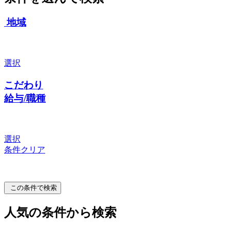
地域
選択
こだわり
給与/職種
選択
条件クリア
この条件で検索
人気の条件から検索