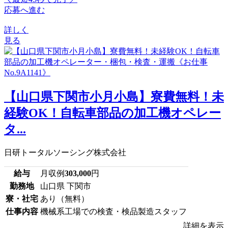
応募へ進む
詳しく
見る
【山口県下関市小月小島】寮費無料！未
経験OK！自転車部品の加工機オペレー
タ...
日研トータルソーシング株式会社
給与
月収例
303,000
円
勤務地
山口県 下関市
寮・社宅
あり（無料）
仕事内容
機械系工場での検査・検品製造スタッフ
詳細を表示