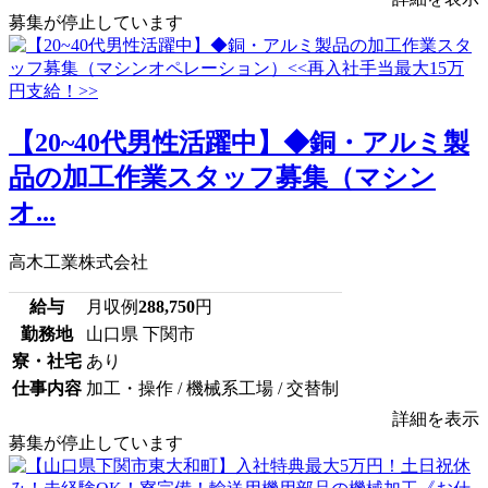
募集が停止しています
【20~40代男性活躍中】◆銅・アルミ製
品の加工作業スタッフ募集（マシン
オ...
高木工業株式会社
給与
月収例
288,750
円
勤務地
山口県 下関市
寮・社宅
あり
仕事内容
加工・操作 / 機械系工場 / 交替制
詳細を表示
募集が停止しています