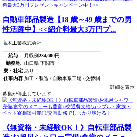
自動車部品製造【18 歳～49 歳までの男
性活躍中】<<紹介料最大3万円プ...
高木工業株式会社
給与
月収例
234,600
円
勤務地
山口県 下関市
寮・社宅
あり
仕事内容
加工・製造 / 自動車系工場 / 交替制
詳細を表示
募集が停止しています
《無資格・未経験OK！》自転車部品製