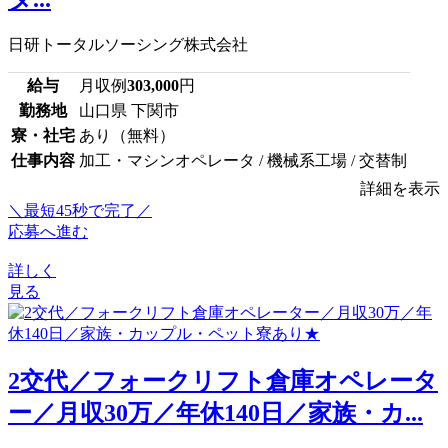
日研トータルソーシング株式会社
給与
月収例
303,000
円
勤務地
山口県 下関市
寮・社宅
あり（無料）
仕事内容
加工・マシンオペレータ / 機械系工場 / 交替制
詳細を表示
＼最短45秒で完了／
応募へ進む
詳しく
見る
2交代／フォークリフト倉庫オペレータ
ー／月収30万／年休140日／家族・カ...