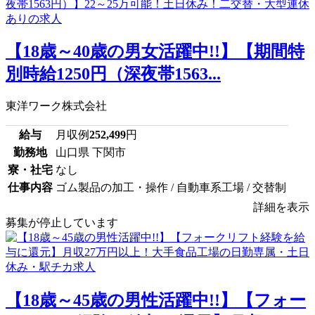
【18歳～40歳の男女活躍中!!】【期間特
別時給1250円（深夜帯1563...
東洋ワーク株式会社
給与
月収例
252,499
円
勤務地
山口県 下関市
寮・社宅
なし
仕事内容
ゴム製品の加工・操作 / 自動車系工場 / 交替制
詳細を表示
募集が停止しています
【18歳～45歳の男性活躍中!!】【フォー