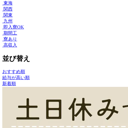
東海
関西
関東
九州
即入寮OK
期間工
寮あり
高収入
並び替え
おすすめ順
給与が高い順
新着順