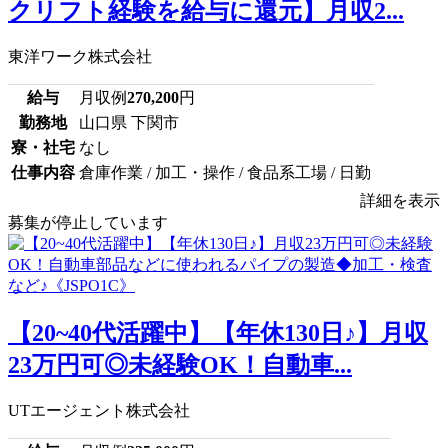
クリフト経験を給与に還元】月収2...
東洋ワーク株式会社
給与
月収例
270,200
円
勤務地
山口県 下関市
寮・社宅
なし
仕事内容
倉庫作業 / 加工・操作 / 食品系工場 / 日勤
詳細を表示
募集が停止しています
【20~40代活躍中】【年休130日♪】月収
23万円可◎未経験OK！自動車...
UTエージェント株式会社