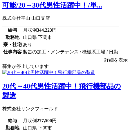
可能/20～30代男性活躍中！/単...
株式会社平山 山口支店
給与
月収例
344,223
円
勤務地
山口県 下関市
寮・社宅
あり
仕事内容
製缶の加工・メンテナンス / 機械系工場 / 日勤
詳細を表示
募集が停止しています
20代～40代男性活躍中！飛行機部品の
製造
株式会社リンクフィールド
給与
月収例
277,500
円
勤務地
山口県 下関市