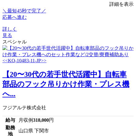
詳細を表示
＼最短45秒で完了／
応募へ進む
詳しく
見る
スペシャル
【20〜30代の若手世代活躍中】自転車
部品のフック吊りかけ作業・プレス機
へ...
フジアルテ株式会社
給与
月収例
318,000
円
勤務
山口県 下関市
地