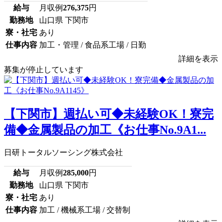
給与
月収例
276,375
円
勤務地
山口県 下関市
寮・社宅
あり
仕事内容
加工・管理 / 食品系工場 / 日勤
詳細を表示
募集が停止しています
【下関市】週払い可◆未経験OK！寮完
備◆金属製品の加工《お仕事No.9A1...
日研トータルソーシング株式会社
給与
月収例
285,000
円
勤務地
山口県 下関市
寮・社宅
あり
仕事内容
加工 / 機械系工場 / 交替制