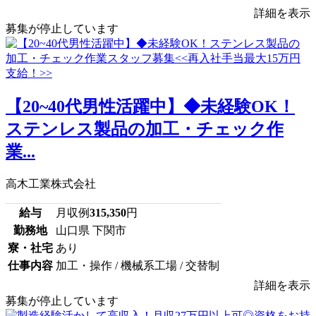
詳細を表示
募集が停止しています
【20~40代男性活躍中】◆未経験OK！
ステンレス製品の加工・チェック作
業...
高木工業株式会社
給与
月収例
315,350
円
勤務地
山口県 下関市
寮・社宅
あり
仕事内容
加工・操作 / 機械系工場 / 交替制
詳細を表示
募集が停止しています