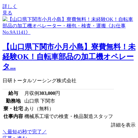
詳しく
見る
【山口県下関市小月小島】寮費無料！未
経験OK！自転車部品の加工機オペレー
タ...
日研トータルソーシング株式会社
給与
月収例
303,000
円
勤務地
山口県 下関市
寮・社宅
あり（無料）
仕事内容
機械系工場での検査・検品製造スタッフ
詳細を表示
＼最短45秒で完了／