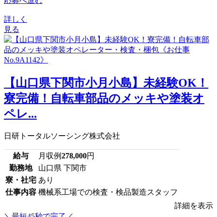
応募へ進む
詳しく
見る
【山口県下関市小月小島】未経験OK！
寮完備！自転車部品のメッキや塗装オ
ペレ...
日研トータルソーシング株式会社
給与
月収例
278,000
円
勤務地
山口県 下関市
寮・社宅
あり
仕事内容
機械系工場での検査・検品製造スタッフ
詳細を表示
＼最短45秒で完了／