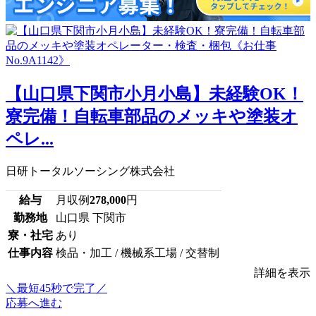
【山口県下関市小月小島】未経験OK！
寮完備！自転車部品のメッキや塗装オ
ペレ...
日研トータルソーシング株式会社
給与
月収例
278,000
円
勤務地
山口県 下関市
寮・社宅
あり
仕事内容
検品・加工 / 機械系工場 / 交替制
詳細を表示
＼最短45秒で完了／
応募へ進む