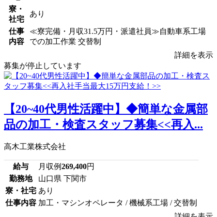
寮・
あり
社宅
仕事
≪寮完備・月収31.5万円・派遣社員≫自動車系工場
内容
での加工作業 交替制
詳細を表示
募集が停止しています
【20~40代男性活躍中】◆簡単な金属部
品の加工・検査スタッフ募集<<再入...
高木工業株式会社
給与
月収例
269,400
円
勤務地
山口県 下関市
寮・社宅
あり
仕事内容
加工・マシンオペレータ / 機械系工場 / 交替制
詳細を表示