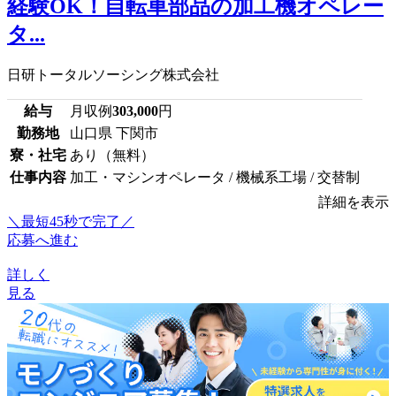
経験OK！自転車部品の加工機オペレー
タ...
日研トータルソーシング株式会社
給与
月収例
303,000
円
勤務地
山口県 下関市
寮・社宅
あり（無料）
仕事内容
加工・マシンオペレータ / 機械系工場 / 交替制
詳細を表示
＼最短45秒で完了／
応募へ進む
詳しく
見る