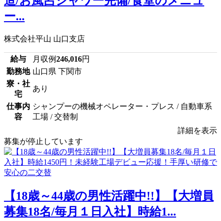
造/お風呂シャワー完備/食堂のメニュ
ー...
株式会社平山 山口支店
給与
月収例
246,016
円
勤務地
山口県 下関市
寮・社
あり
宅
仕事内
シャンプーの機械オペレーター・プレス / 自動車系
容
工場 / 交替制
詳細を表示
募集が停止しています
【18歳～44歳の男性活躍中!!】【大増員
募集18名/毎月１日入社】時給1...