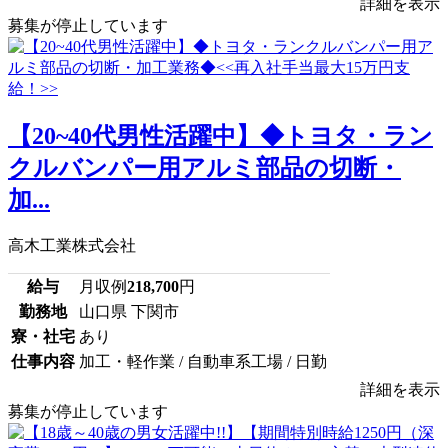
詳細を表示
募集が停止しています
【20~40代男性活躍中】◆トヨタ・ラン
クルバンパー用アルミ部品の切断・
加...
高木工業株式会社
給与
月収例
218,700
円
勤務地
山口県 下関市
寮・社宅
あり
仕事内容
加工・軽作業 / 自動車系工場 / 日勤
詳細を表示
募集が停止しています