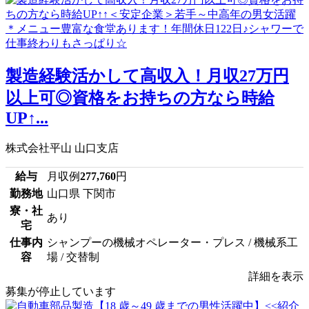
製造経験活かして高収入！月収27万円
以上可◎資格をお持ちの方なら時給
UP↑...
株式会社平山 山口支店
給与
月収例
277,760
円
勤務地
山口県 下関市
寮・社
あり
宅
仕事内
シャンプーの機械オペレーター・プレス / 機械系工
容
場 / 交替制
詳細を表示
募集が停止しています