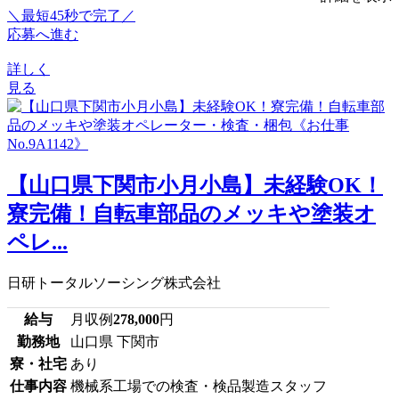
＼最短45秒で完了／
応募へ進む
詳しく
見る
【山口県下関市小月小島】未経験OK！
寮完備！自転車部品のメッキや塗装オ
ペレ...
日研トータルソーシング株式会社
給与
月収例
278,000
円
勤務地
山口県 下関市
寮・社宅
あり
仕事内容
機械系工場での検査・検品製造スタッフ