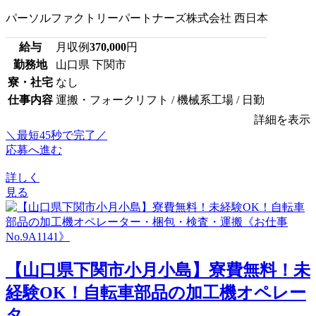
パーソルファクトリーパートナーズ株式会社 西日本
給与
月収例
370,000
円
勤務地
山口県 下関市
寮・社宅
なし
仕事内容
運搬・フォークリフト / 機械系工場 / 日勤
詳細を表示
＼最短45秒で完了／
応募へ進む
詳しく
見る
【山口県下関市小月小島】寮費無料！未
経験OK！自転車部品の加工機オペレー
タ...