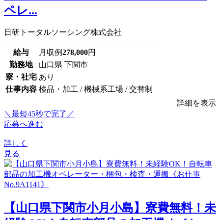
ペレ...
日研トータルソーシング株式会社
給与
月収例
278,000
円
勤務地
山口県 下関市
寮・社宅
あり
仕事内容
検品・加工 / 機械系工場 / 交替制
詳細を表示
＼最短45秒で完了／
応募へ進む
詳しく
見る
【山口県下関市小月小島】寮費無料！未