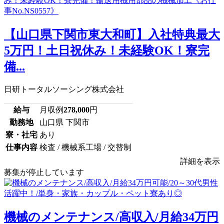
【山口県下関市東大和町】入社特典最大
5万円！土日祝休み！未経験OK！寮完
備...
日研トータルソーシング株式会社
給与
月収例
278,000
円
勤務地
山口県 下関市
寮・社宅
あり
仕事内容
検査 / 機械系工場 / 交替制
詳細を表示
募集が停止しています
機械のメンテナンス/高収入/月給34万円