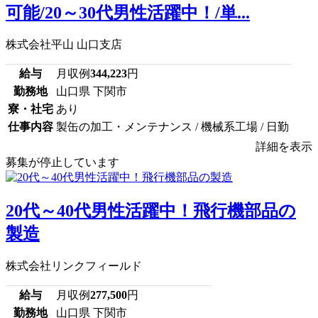
可能/20～30代男性活躍中！/単...
株式会社平山 山口支店
給与
月収例
344,223
円
勤務地
山口県 下関市
寮・社宅
あり
仕事内容
製缶の加工・メンテナンス / 機械系工場 / 日勤
詳細を表示
募集が停止しています
20代～40代男性活躍中！飛行機部品の
製造
株式会社リンクフィールド
給与
月収例
277,500
円
勤務地
山口県 下関市