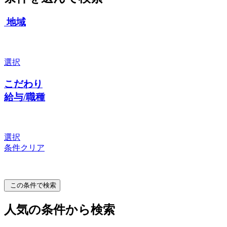
地域
選択
こだわり
給与/職種
選択
条件クリア
この条件で検索
人気の条件から検索