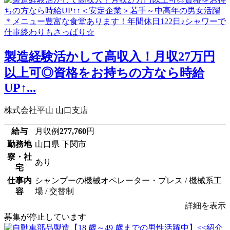
製造経験活かして高収入！月収27万円
以上可◎資格をお持ちの方なら時給
UP↑...
株式会社平山 山口支店
給与
月収例
277,760
円
勤務地
山口県 下関市
寮・社
あり
宅
仕事内
シャンプーの機械オペレーター・プレス / 機械系工
容
場 / 交替制
詳細を表示
募集が停止しています