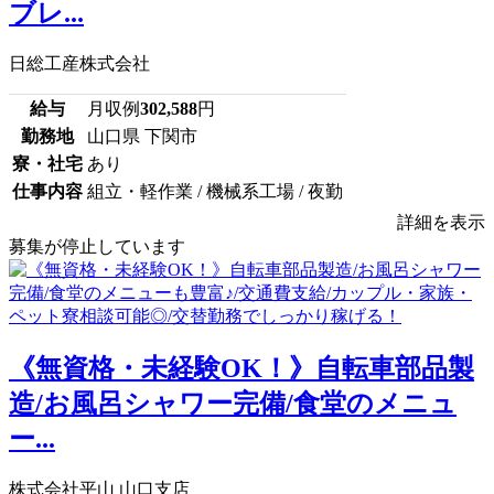
ブレ...
日総工産株式会社
給与
月収例
302,588
円
勤務地
山口県 下関市
寮・社宅
あり
仕事内容
組立・軽作業 / 機械系工場 / 夜勤
詳細を表示
募集が停止しています
《無資格・未経験OK！》自転車部品製
造/お風呂シャワー完備/食堂のメニュ
ー...
株式会社平山 山口支店