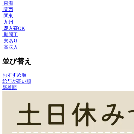
東海
関西
関東
九州
即入寮OK
期間工
寮あり
高収入
並び替え
おすすめ順
給与が高い順
新着順