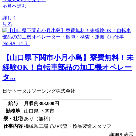
応募へ進む
詳しく
見る
【山口県下関市小月小島】寮費無料！未
経験OK！自転車部品の加工機オペレー
タ...
日研トータルソーシング株式会社
給与
月収例
303,000
円
勤務地
山口県 下関市
寮・社宅
あり（無料）
仕事内容
機械系工場での検査・検品製造スタッフ
詳細を表示