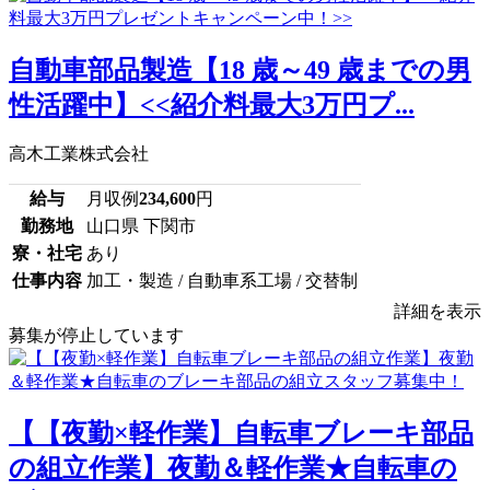
自動車部品製造【18 歳～49 歳までの男
性活躍中】<<紹介料最大3万円プ...
高木工業株式会社
給与
月収例
234,600
円
勤務地
山口県 下関市
寮・社宅
あり
仕事内容
加工・製造 / 自動車系工場 / 交替制
詳細を表示
募集が停止しています
【【夜勤×軽作業】自転車ブレーキ部品
の組立作業】夜勤＆軽作業★自転車の