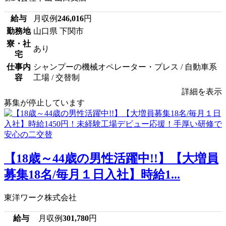
給与
月収例
246,016
円
勤務地
山口県 下関市
寮・社
あり
宅
仕事内
シャンプーの機械オペレーター・プレス / 自動車系
容
工場 / 交替制
詳細を表示
募集が停止しています
【18歳～44歳の男性活躍中!!】【大増員
募集18名/毎月１日入社】時給1...
東洋ワーク株式会社
給与
月収例
301,780
円