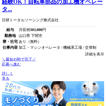
経験OK！自転車部品の加工機オペレー
タ...
日研トータルソーシング株式会社
給与
月収例
303,000
円
勤務地
山口県 下関市
寮・社宅
あり（無料）
仕事内容
加工・マシンオペレータ / 機械系工場 / 交替制
詳細を表示
＼最短45秒で完了／
応募へ進む
詳しく
見る