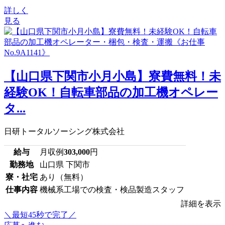
詳しく
見る
【山口県下関市小月小島】寮費無料！未
経験OK！自転車部品の加工機オペレー
タ...
日研トータルソーシング株式会社
給与
月収例
303,000
円
勤務地
山口県 下関市
寮・社宅
あり（無料）
仕事内容
機械系工場での検査・検品製造スタッフ
詳細を表示
＼最短45秒で完了／