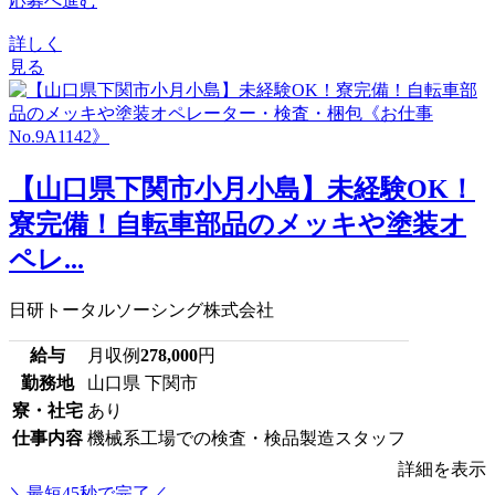
応募へ進む
詳しく
見る
【山口県下関市小月小島】未経験OK！
寮完備！自転車部品のメッキや塗装オ
ペレ...
日研トータルソーシング株式会社
給与
月収例
278,000
円
勤務地
山口県 下関市
寮・社宅
あり
仕事内容
機械系工場での検査・検品製造スタッフ
詳細を表示
＼最短45秒で完了／