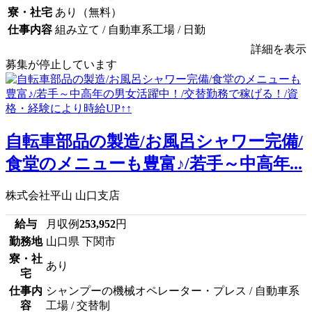
寮・社宅
あり（無料）
仕事内容
組み立て / 自動車系工場 / 日勤
詳細を表示
募集が停止しています
自転車部品の製造/お風呂シャワー完備/
食堂のメニューも豊富♪/若手～中高年...
株式会社平山 山口支店
給与
月収例
253,952
円
勤務地
山口県 下関市
寮・社
あり
宅
仕事内
シャンプーの機械オペレーター・プレス / 自動車系
容
工場 / 交替制