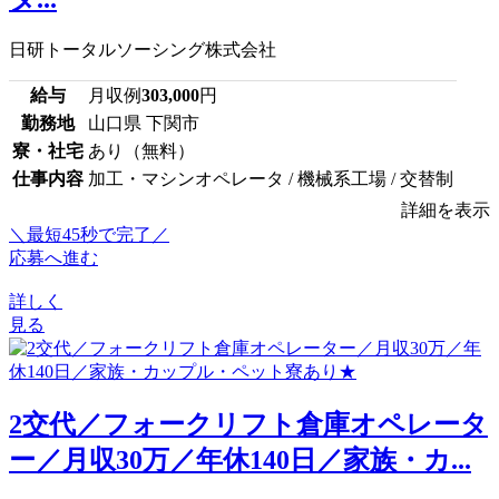
日研トータルソーシング株式会社
給与
月収例
303,000
円
勤務地
山口県 下関市
寮・社宅
あり（無料）
仕事内容
加工・マシンオペレータ / 機械系工場 / 交替制
詳細を表示
＼最短45秒で完了／
応募へ進む
詳しく
見る
2交代／フォークリフト倉庫オペレータ
ー／月収30万／年休140日／家族・カ...