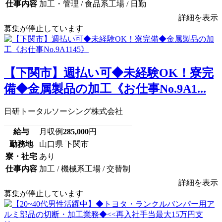
仕事内容
加工・管理 / 食品系工場 / 日勤
詳細を表示
募集が停止しています
【下関市】週払い可◆未経験OK！寮完
備◆金属製品の加工《お仕事No.9A1...
日研トータルソーシング株式会社
給与
月収例
285,000
円
勤務地
山口県 下関市
寮・社宅
あり
仕事内容
加工 / 機械系工場 / 交替制
詳細を表示
募集が停止しています