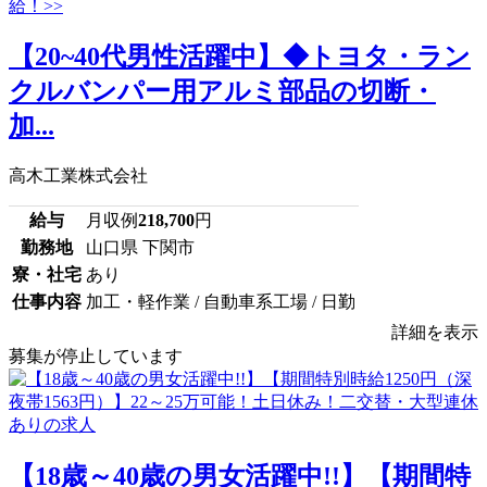
【20~40代男性活躍中】◆トヨタ・ラン
クルバンパー用アルミ部品の切断・
加...
高木工業株式会社
給与
月収例
218,700
円
勤務地
山口県 下関市
寮・社宅
あり
仕事内容
加工・軽作業 / 自動車系工場 / 日勤
詳細を表示
募集が停止しています
【18歳～40歳の男女活躍中!!】【期間特