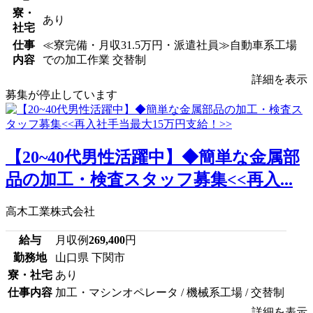
寮・
あり
社宅
仕事
≪寮完備・月収31.5万円・派遣社員≫自動車系工場
内容
での加工作業 交替制
詳細を表示
募集が停止しています
【20~40代男性活躍中】◆簡単な金属部
品の加工・検査スタッフ募集<<再入...
高木工業株式会社
給与
月収例
269,400
円
勤務地
山口県 下関市
寮・社宅
あり
仕事内容
加工・マシンオペレータ / 機械系工場 / 交替制
詳細を表示