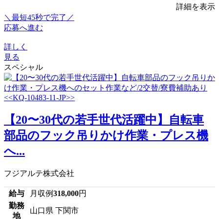
詳細を表示
＼最短45秒で完了／
応募へ進む
詳しく
見る
スペシャル
【20〜30代の若手世代活躍中】自転車
部品のフック吊りかけ作業・プレス機
へ...
フジアルテ株式会社
給与
月収例
318,000
円
勤務
山口県 下関市
地