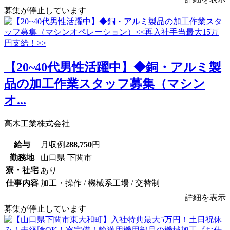
募集が停止しています
【20~40代男性活躍中】◆銅・アルミ製
品の加工作業スタッフ募集（マシン
オ...
高木工業株式会社
給与
月収例
288,750
円
勤務地
山口県 下関市
寮・社宅
あり
仕事内容
加工・操作 / 機械系工場 / 交替制
詳細を表示
募集が停止しています