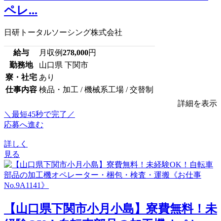
ペレ...
日研トータルソーシング株式会社
給与
月収例
278,000
円
勤務地
山口県 下関市
寮・社宅
あり
仕事内容
検品・加工 / 機械系工場 / 交替制
詳細を表示
＼最短45秒で完了／
応募へ進む
詳しく
見る
【山口県下関市小月小島】寮費無料！未