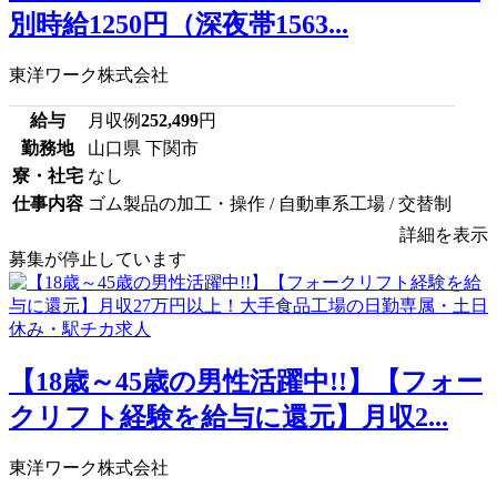
別時給1250円（深夜帯1563...
東洋ワーク株式会社
給与
月収例
252,499
円
勤務地
山口県 下関市
寮・社宅
なし
仕事内容
ゴム製品の加工・操作 / 自動車系工場 / 交替制
詳細を表示
募集が停止しています
【18歳～45歳の男性活躍中!!】【フォー
クリフト経験を給与に還元】月収2...
東洋ワーク株式会社