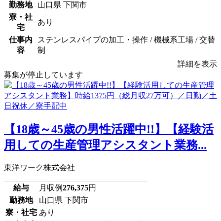
勤務地
山口県 下関市
寮・社
あり
宅
仕事内
ステンレスパイプの加工・操作 / 機械系工場 / 交替
容
制
詳細を表示
募集が停止しています
【18歳～45歳の男性活躍中!!】【経験活
用しての生産管理アシスタント業務...
東洋ワーク株式会社
給与
月収例
276,375
円
勤務地
山口県 下関市
寮・社宅
あり