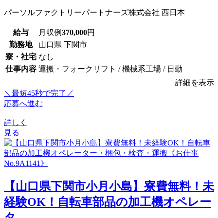
パーソルファクトリーパートナーズ株式会社 西日本
給与
月収例
370,000
円
勤務地
山口県 下関市
寮・社宅
なし
仕事内容
運搬・フォークリフト / 機械系工場 / 日勤
詳細を表示
＼最短45秒で完了／
応募へ進む
詳しく
見る
【山口県下関市小月小島】寮費無料！未
経験OK！自転車部品の加工機オペレー
タ...