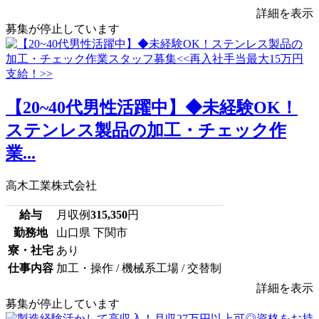
詳細を表示
募集が停止しています
【20~40代男性活躍中】◆未経験OK！
ステンレス製品の加工・チェック作
業...
高木工業株式会社
給与
月収例
315,350
円
勤務地
山口県 下関市
寮・社宅
あり
仕事内容
加工・操作 / 機械系工場 / 交替制
詳細を表示
募集が停止しています