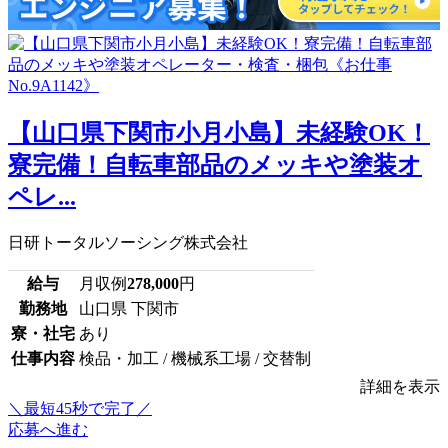
【山口県下関市小月小島】未経験OK！
寮完備！自転車部品のメッキや塗装オ
ペレ...
日研トータルソーシング株式会社
給与
月収例
278,000
円
勤務地
山口県 下関市
寮・社宅
あり
仕事内容
検品・加工 / 機械系工場 / 交替制
詳細を表示
＼最短45秒で完了／
応募へ進む