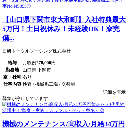
【山口県下関市東大和町】入社特典最大
5万円！土日祝休み！未経験OK！寮完
備...
日研トータルソーシング株式会社
給与
月収例
278,000
円
勤務地
山口県 下関市
寮・社宅
あり
仕事内容
検査 / 機械系工場 / 交替制
詳細を表示
募集が停止しています
機械のメンテナンス/高収入/月給34万円