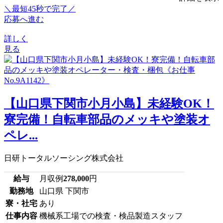
＼最短45秒で完了／
応募へ進む
詳しく
見る
【山口県下関市小月小島】未経験OK！
寮完備！自転車部品のメッキや塗装オ
ペレ...
日研トータルソーシング株式会社
給与
月収例
278,000
円
勤務地
山口県 下関市
寮・社宅
あり
仕事内容
機械系工場での検査・検品製造スタッフ