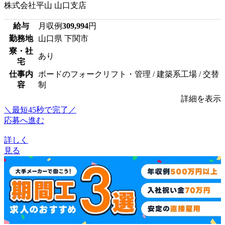
株式会社平山 山口支店
給与
月収例
309,994
円
勤務地
山口県 下関市
寮・社
あり
宅
仕事内
ボードのフォークリフト・管理 / 建築系工場 / 交替
容
制
詳細を表示
＼最短45秒で完了／
応募へ進む
詳しく
見る