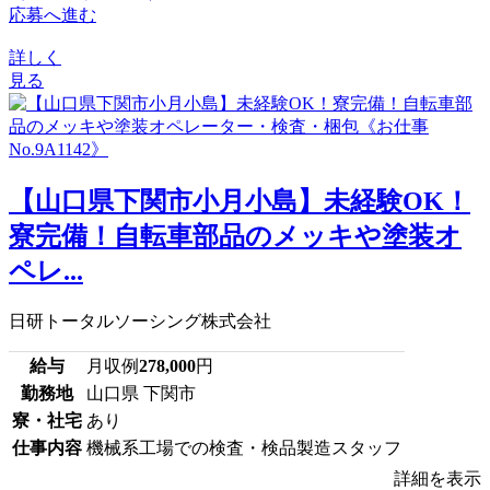
応募へ進む
詳しく
見る
【山口県下関市小月小島】未経験OK！
寮完備！自転車部品のメッキや塗装オ
ペレ...
日研トータルソーシング株式会社
給与
月収例
278,000
円
勤務地
山口県 下関市
寮・社宅
あり
仕事内容
機械系工場での検査・検品製造スタッフ
詳細を表示