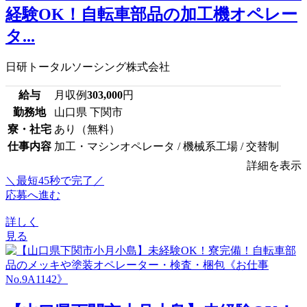
経験OK！自転車部品の加工機オペレー
タ...
日研トータルソーシング株式会社
給与
月収例
303,000
円
勤務地
山口県 下関市
寮・社宅
あり（無料）
仕事内容
加工・マシンオペレータ / 機械系工場 / 交替制
詳細を表示
＼最短45秒で完了／
応募へ進む
詳しく
見る