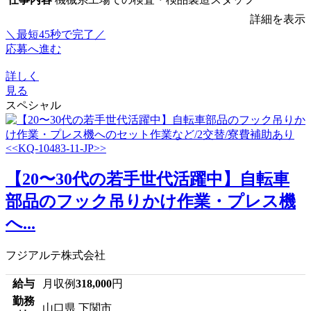
詳細を表示
＼最短45秒で完了／
応募へ進む
詳しく
見る
スペシャル
【20〜30代の若手世代活躍中】自転車
部品のフック吊りかけ作業・プレス機
へ...
フジアルテ株式会社
給与
月収例
318,000
円
勤務
山口県 下関市