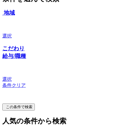
地域
選択
こだわり
給与/職種
選択
条件クリア
この条件で検索
人気の条件から検索