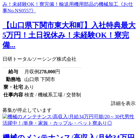
【山口県下関市東大和町】入社特典最大
5万円！土日祝休み！未経験OK！寮完
備...
日研トータルソーシング株式会社
給与
月収例
278,000
円
勤務地
山口県 下関市
寮・社宅
あり
仕事内容
検査 / 機械系工場 / 交替制
詳細を表示
募集が停止しています
機械のメンテナンス/高収入/月給34万円