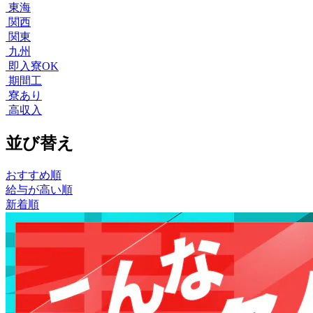
東海
関西
関東
九州
即入寮OK
期間工
寮あり
高収入
並び替え
おすすめ順
給与が高い順
新着順