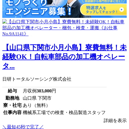
【山口県下関市小月小島】寮費無料！未
経験OK！自転車部品の加工機オペレー
タ...
日研トータルソーシング株式会社
給与
月収例
303,000
円
勤務地
山口県 下関市
寮・社宅
あり（無料）
仕事内容
機械系工場での検査・検品製造スタッフ
詳細を表示
＼最短45秒で完了／