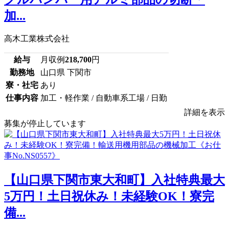
加...
高木工業株式会社
給与
月収例
218,700
円
勤務地
山口県 下関市
寮・社宅
あり
仕事内容
加工・軽作業 / 自動車系工場 / 日勤
詳細を表示
募集が停止しています
【山口県下関市東大和町】入社特典最大
5万円！土日祝休み！未経験OK！寮完
備...