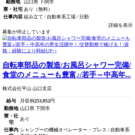
勤務地
山口県 下関市
寮・社宅
あり（無料）
仕事内容
組み立て / 自動車系工場 / 日勤
詳細を表示
募集が停止しています
自転車部品の製造/お風呂シャワー完備/
食堂のメニューも豊富♪/若手～中高年...
株式会社平山 山口支店
給与
月収例
253,952
円
勤務地
山口県 下関市
寮・社
あり
宅
仕事内
シャンプーの機械オペレーター・プレス / 自動車系