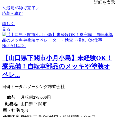
詳細を表示
＼最短45秒で完了／
応募へ進む
詳しく
見る
【山口県下関市小月小島】未経験OK！
寮完備！自転車部品のメッキや塗装オ
ペレ...
日研トータルソーシング株式会社
給与
月収例
278,000
円
勤務地
山口県 下関市
寮・社宅
あり
仕事内容
機械系工場での検査・検品製造スタッフ