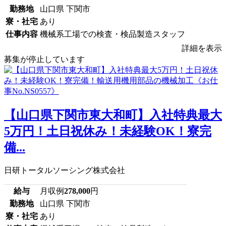
勤務地
山口県 下関市
寮・社宅
あり
仕事内容
機械系工場での検査・検品製造スタッフ
詳細を表示
募集が停止しています
【山口県下関市東大和町】入社特典最大
5万円！土日祝休み！未経験OK！寮完
備...
日研トータルソーシング株式会社
給与
月収例
278,000
円
勤務地
山口県 下関市
寮・社宅
あり