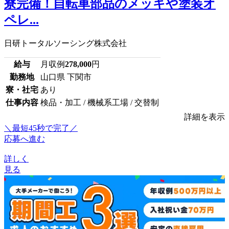
寮完備！自転車部品のメッキや塗装オ
ペレ...
日研トータルソーシング株式会社
給与
月収例
278,000
円
勤務地
山口県 下関市
寮・社宅
あり
仕事内容
検品・加工 / 機械系工場 / 交替制
詳細を表示
＼最短45秒で完了／
応募へ進む
詳しく
見る