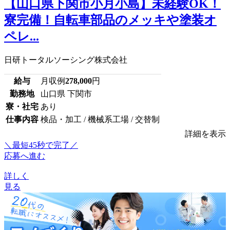
【山口県下関市小月小島】未経験OK！
寮完備！自転車部品のメッキや塗装オ
ペレ...
日研トータルソーシング株式会社
給与
月収例
278,000
円
勤務地
山口県 下関市
寮・社宅
あり
仕事内容
検品・加工 / 機械系工場 / 交替制
詳細を表示
＼最短45秒で完了／
応募へ進む
詳しく
見る