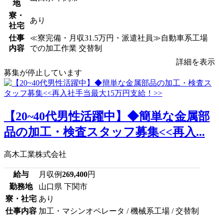
地
寮・
あり
社宅
仕事
≪寮完備・月収31.5万円・派遣社員≫自動車系工場
内容
での加工作業 交替制
詳細を表示
募集が停止しています
【20~40代男性活躍中】◆簡単な金属部
品の加工・検査スタッフ募集<<再入...
高木工業株式会社
給与
月収例
269,400
円
勤務地
山口県 下関市
寮・社宅
あり
仕事内容
加工・マシンオペレータ / 機械系工場 / 交替制