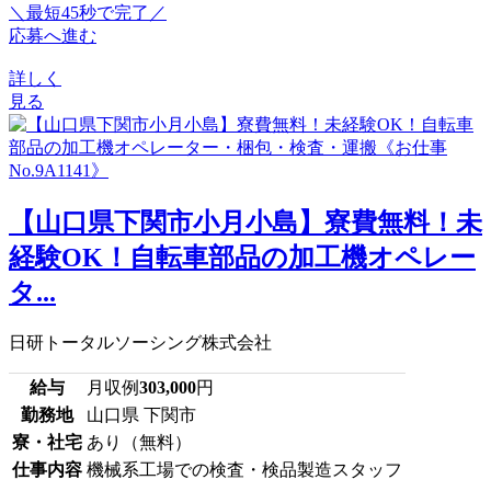
＼最短45秒で完了／
応募へ進む
詳しく
見る
【山口県下関市小月小島】寮費無料！未
経験OK！自転車部品の加工機オペレー
タ...
日研トータルソーシング株式会社
給与
月収例
303,000
円
勤務地
山口県 下関市
寮・社宅
あり（無料）
仕事内容
機械系工場での検査・検品製造スタッフ