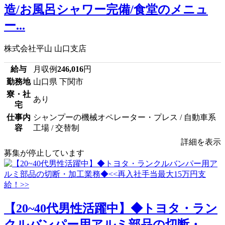
造/お風呂シャワー完備/食堂のメニュ
ー...
株式会社平山 山口支店
給与
月収例
246,016
円
勤務地
山口県 下関市
寮・社
あり
宅
仕事内
シャンプーの機械オペレーター・プレス / 自動車系
容
工場 / 交替制
詳細を表示
募集が停止しています
【20~40代男性活躍中】◆トヨタ・ラン
クルバンパー用アルミ部品の切断・