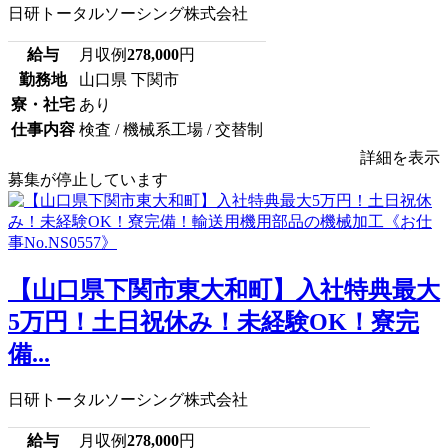
日研トータルソーシング株式会社
給与
月収例
278,000
円
勤務地
山口県 下関市
寮・社宅
あり
仕事内容
検査 / 機械系工場 / 交替制
詳細を表示
募集が停止しています
【山口県下関市東大和町】入社特典最大
5万円！土日祝休み！未経験OK！寮完
備...
日研トータルソーシング株式会社
給与
月収例
278,000
円