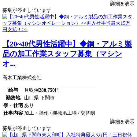
詳細を表示
募集が停止しています
【20~40代男性活躍中】◆銅・アルミ製
品の加工作業スタッフ募集（マシン
オ...
高木工業株式会社
給与
月収例
288,750
円
勤務地
山口県 下関市
寮・社宅
あり
仕事内容
加工・操作 / 機械系工場 / 交替制
詳細を表示
募集が停止しています