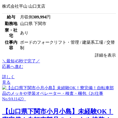
株式会社平山 山口支店
給与
月収例
309,994
円
勤務地
山口県 下関市
寮・社
あり
宅
仕事内
ボードのフォークリフト・管理 / 建築系工場 / 交替
容
制
詳細を表示
＼最短45秒で完了／
応募へ進む
詳しく
見る
【山口県下関市小月小島】未経験OK！