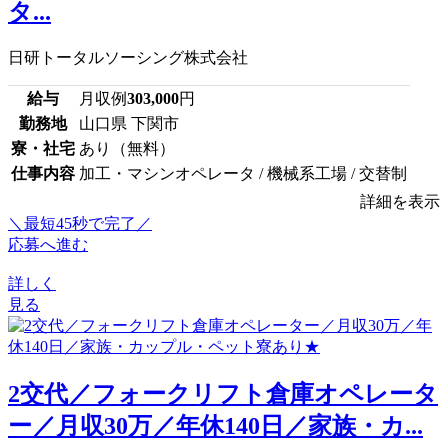
タ...
日研トータルソーシング株式会社
給与
月収例
303,000
円
勤務地
山口県 下関市
寮・社宅
あり（無料）
仕事内容
加工・マシンオペレータ / 機械系工場 / 交替制
詳細を表示
＼最短45秒で完了／
応募へ進む
詳しく
見る
2交代／フォークリフト倉庫オペレータ
ー／月収30万／年休140日／家族・カ...