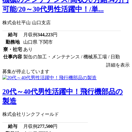
可能/20～30代男性活躍中！/単...
株式会社平山 山口支店
給与
月収例
344,223
円
勤務地
山口県 下関市
寮・社宅
あり
仕事内容
製缶の加工・メンテナンス / 機械系工場 / 日勤
詳細を表示
募集が停止しています
20代～40代男性活躍中！飛行機部品の
製造
株式会社リンクフィールド
給与
月収例
277,500
円