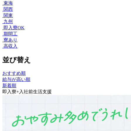
東海
関西
関東
九州
即入寮OK
期間工
寮あり
高収入
並び替え
おすすめ順
給与が高い順
新着順
即入寮+入社前生活支援