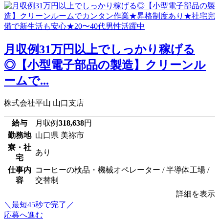
月収例31万円以上でしっかり稼げる
◎【小型電子部品の製造】クリーンル
ームで...
株式会社平山 山口支店
給与
月収例
318,638
円
勤務地
山口県 美祢市
寮・社
あり
宅
仕事内
コーヒーの検品・機械オペレーター / 半導体工場 /
容
交替制
詳細を表示
＼最短45秒で完了／
応募へ進む