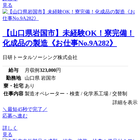
見る
【山口県岩国市】未経験OK！寮完備！
化成品の製造《お仕事No.9A282》
日研トータルソーシング株式会社
給与
月収例
323,000
円
勤務地
山口県 岩国市
寮・社宅
あり
仕事内容
製造オペレーター・検査 / 化学系工場 / 交替制
詳細を表示
＼最短45秒で完了／
応募へ進む
詳しく
見る