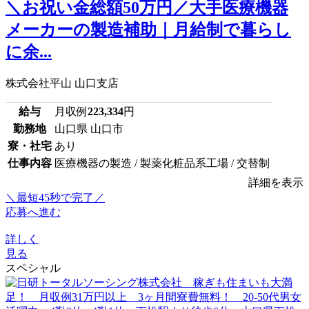
＼お祝い金総額50万円／大手医療機器
メーカーの製造補助｜月給制で暮らし
に余...
株式会社平山 山口支店
給与
月収例
223,334
円
勤務地
山口県 山口市
寮・社宅
あり
仕事内容
医療機器の製造 / 製薬化粧品系工場 / 交替制
詳細を表示
＼最短45秒で完了／
応募へ進む
詳しく
見る
スペシャル