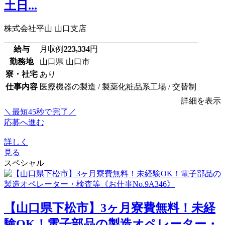
土日...
株式会社平山 山口支店
給与
月収例
223,334
円
勤務地
山口県 山口市
寮・社宅
あり
仕事内容
医療機器の製造 / 製薬化粧品系工場 / 交替制
詳細を表示
＼最短45秒で完了／
応募へ進む
詳しく
見る
スペシャル
【山口県下松市】3ヶ月寮費無料！未経
験OK！電子部品の製造オペレーター・