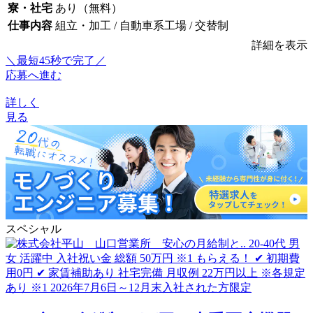
寮・社宅
あり（無料）
仕事内容
組立・加工 / 自動車系工場 / 交替制
詳細を表示
＼最短45秒で完了／
応募へ進む
詳しく
見る
スペシャル