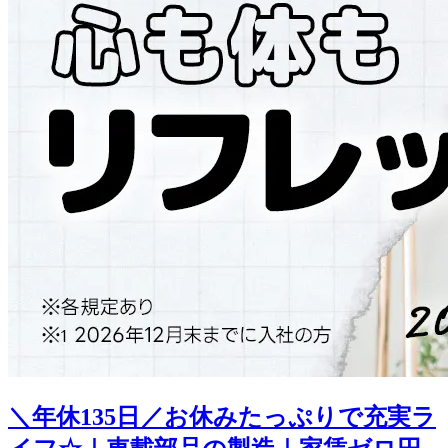
＼年休135日／お休みたっぷりで充実ラ