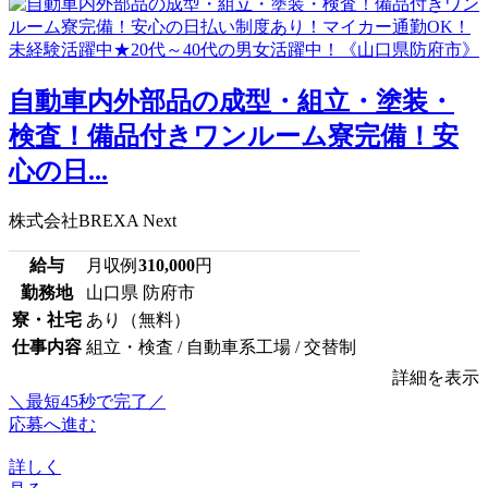
自動車内外部品の成型・組立・塗装・
検査！備品付きワンルーム寮完備！安
心の日...
株式会社BREXA Next
給与
月収例
310,000
円
勤務地
山口県 防府市
寮・社宅
あり（無料）
仕事内容
組立・検査 / 自動車系工場 / 交替制
詳細を表示
＼最短45秒で完了／
応募へ進む
詳しく