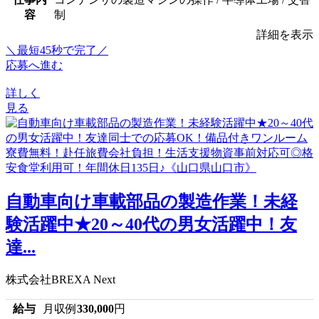
容
制
詳細を表示
＼最短45秒で完了／
応募へ進む
詳しく
見る
自動車向け車載部品の製造作業！未経
験活躍中★20～40代の男女活躍中！友
達...
株式会社BREXA Next
給与
月収例
330,000
円