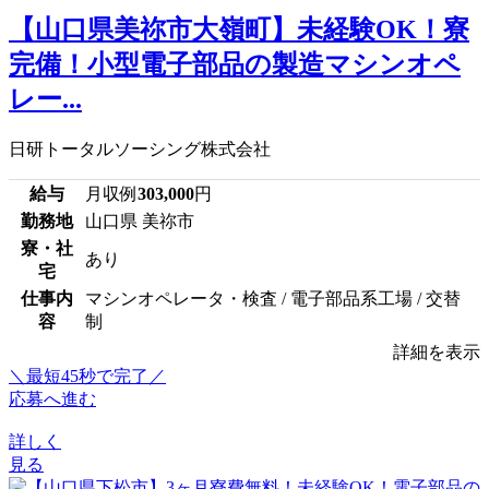
【山口県美祢市大嶺町】未経験OK！寮
完備！小型電子部品の製造マシンオペ
レー...
日研トータルソーシング株式会社
給与
月収例
303,000
円
勤務地
山口県 美祢市
寮・社
あり
宅
仕事内
マシンオペレータ・検査 / 電子部品系工場 / 交替
容
制
詳細を表示
＼最短45秒で完了／
応募へ進む
詳しく
見る