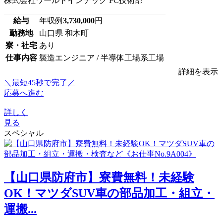
株式会社ワールドインテック FC技術部
給与
年収例
3,730,000
円
勤務地
山口県 和木町
寮・社宅
あり
仕事内容
製造エンジニア / 半導体工場系工場
詳細を表示
＼最短45秒で完了／
応募へ進む
詳しく
見る
スペシャル
【山口県防府市】寮費無料！未経験
OK！マツダSUV車の部品加工・組立・
運搬...