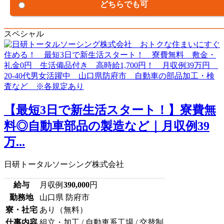
どちらでも可
スペシャル
【最短3日で新生活スタート！】寮費無
料◎自動車部品の製造など｜月収例39
万...
日研トータルソーシング株式会社
給与
月収例
390,000
円
勤務地
山口県 防府市
寮・社宅
あり（無料）
仕事内容
組立・加工 / 自動車系工場 / 交替制