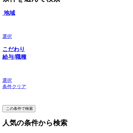
地域
選択
こだわり
給与/職種
選択
条件クリア
この条件で検索
人気の条件から検索