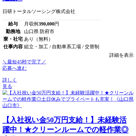
日研トータルソーシング株式会社
給与
月収例
390,000
円
勤務地
山口県 防府市
寮・社宅
あり（無料）
仕事内容
組立・加工 / 自動車系工場 / 交替制
詳細を表示
＼最短45秒で完了／
応募へ進む
詳しく
見る
【入社祝い金50万円支給！】未経験活
躍中！★クリーンルームでの軽作業◎