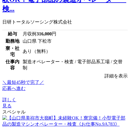
検...
日研トータルソーシング株式会社
給与
月収例
316,000
円
勤務地
山口県 下松市
寮・社
あり（無料）
宅
仕事内
製造オペレーター・検査 / 電子部品系工場 / 交替
容
制
詳細を表示
＼最短45秒で完了／
応募へ進む
詳しく
見る
スペシャル