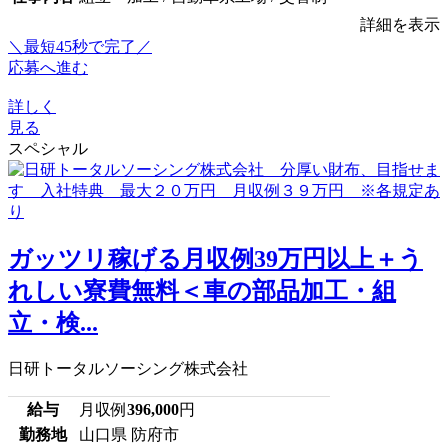
詳細を表示
＼最短45秒で完了／
応募へ進む
詳しく
見る
スペシャル
ガッツリ稼げる月収例39万円以上＋う
れしい寮費無料＜車の部品加工・組
立・検...
日研トータルソーシング株式会社
給与
月収例
396,000
円
勤務地
山口県 防府市