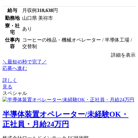
給与
月収例
318,638
円
勤務地
山口県 美祢市
寮・社
あり
宅
仕事内
コーヒーの検品・機械オペレーター / 半導体工場 /
容
交替制
詳細を表示
＼最短45秒で完了／
応募へ進む
詳しく
見る
スペシャル
半導体装置オペレーター/未経験OK・
正社員・月給24万円