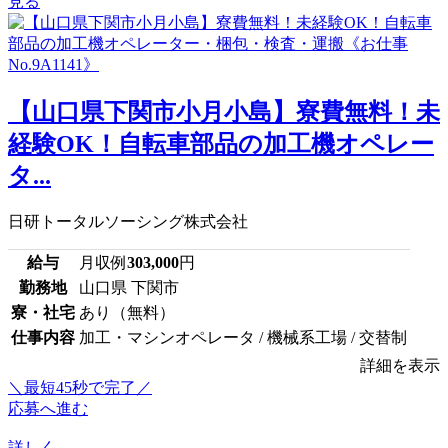
見る
【山口県下関市小月小島】寮費無料！未
経験OK！自転車部品の加工機オペレー
タ...
日研トータルソーシング株式会社
給与
月収例
303,000
円
勤務地
山口県 下関市
寮・社宅
あり（無料）
仕事内容
加工・マシンオペレータ / 機械系工場 / 交替制
詳細を表示
＼最短45秒で完了／
応募へ進む
詳しく