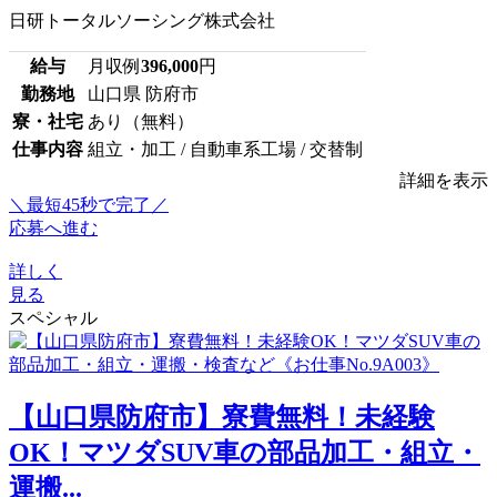
日研トータルソーシング株式会社
給与
月収例
396,000
円
勤務地
山口県 防府市
寮・社宅
あり（無料）
仕事内容
組立・加工 / 自動車系工場 / 交替制
詳細を表示
＼最短45秒で完了／
応募へ進む
詳しく
見る
スペシャル
【山口県防府市】寮費無料！未経験
OK！マツダSUV車の部品加工・組立・
運搬...