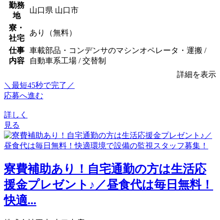
勤務
山口県 山口市
地
寮・
あり（無料）
社宅
仕事
車載部品・コンデンサのマシンオペレータ・運搬 /
内容
自動車系工場 / 交替制
詳細を表示
＼最短45秒で完了／
応募へ進む
詳しく
見る
寮費補助あり！自宅通勤の方は生活応
援金プレゼント♪／昼食代は毎日無料！
快適...