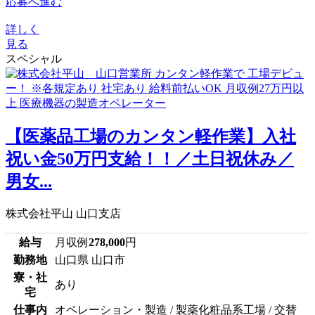
応募へ進む
詳しく
見る
スペシャル
【医薬品工場のカンタン軽作業】入社
祝い金50万円支給！！／土日祝休み／
男女...
株式会社平山 山口支店
給与
月収例
278,000
円
勤務地
山口県 山口市
寮・社
あり
宅
仕事内
オペレーション・製造 / 製薬化粧品系工場 / 交替