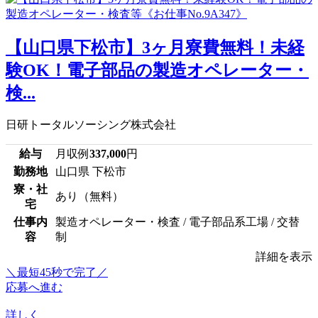
【山口県下松市】3ヶ月寮費無料！未経
験OK！電子部品の製造オペレーター・
検...
日研トータルソーシング株式会社
給与
月収例
337,000
円
勤務地
山口県 下松市
寮・社
あり（無料）
宅
仕事内
製造オペレーター・検査 / 電子部品系工場 / 交替
容
制
詳細を表示
＼最短45秒で完了／
応募へ進む
詳しく