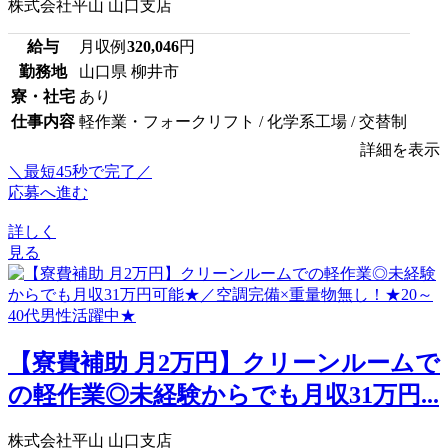
株式会社平山 山口支店
給与
月収例
320,046
円
勤務地
山口県 柳井市
寮・社宅
あり
仕事内容
軽作業・フォークリフト / 化学系工場 / 交替制
詳細を表示
＼最短45秒で完了／
応募へ進む
詳しく
見る
【寮費補助 月2万円】クリーンルームで
の軽作業◎未経験からでも月収31万円...
株式会社平山 山口支店