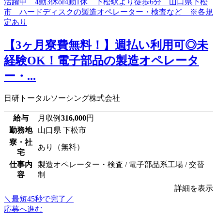
【3ヶ月寮費無料！】週払い利用可◎未
経験OK！電子部品の製造オペレータ
ー・...
日研トータルソーシング株式会社
給与
月収例
316,000
円
勤務地
山口県 下松市
寮・社
あり（無料）
宅
仕事内
製造オペレーター・検査 / 電子部品系工場 / 交替
容
制
詳細を表示
＼最短45秒で完了／
応募へ進む