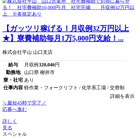
【ガッツリ稼げる！月収例32万円以上
★】寮費補助毎月1万5,000円支給！...
株式会社平山 山口支店
給与
月収例
320,046
円
勤務地
山口県 柳井市
寮・社宅
あり
仕事内容
軽作業・フォークリフト / 化学系工場 / 交替制
詳細を表示
＼最短45秒で完了／
応募へ進む
詳しく
見る
スペシャル