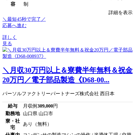
容
制
詳細を表示
＼最短45秒で完了／
応募へ進む
詳しく
見る
＼月収30万円以上＆寮費半年無料＆祝金
20万円／電子部品製造《D68-00...
パーソルファクトリーパートナーズ株式会社 西日本
給与
月収例
309,000
円
勤務地
山口県 山口市
寮・社
あり（無料）
宅
仕事内
コンデンサの製造マシンの操作 / 半導体工場 / 交替