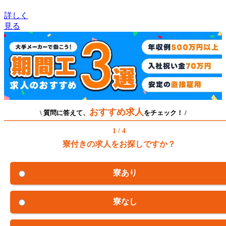
詳しく
見る
おすすめ求人
\ 質問に答えて、
をチェック！ /
1 / 4
寮付きの求人をお探しですか？
寮あり
寮なし