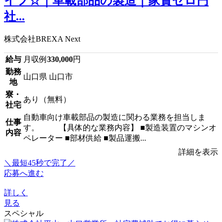
イフ☆｜車載部品の製造｜家賃ゼロ円
社...
株式会社BREXA Next
給与
月収例
330,000
円
勤務
山口県 山口市
地
寮・
あり（無料）
社宅
自動車向け車載部品の製造に関わる業務を担当しま
仕事
す。 【具体的な業務内容】 ■製造装置のマシンオ
内容
ペレーター ■部材供給 ■製品運搬...
詳細を表示
＼最短45秒で完了／
応募へ進む
詳しく
見る
スペシャル