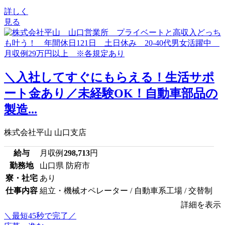
詳しく
見る
＼入社してすぐにもらえる！生活サポ
ート金あり／未経験OK！自動車部品の
製造...
株式会社平山 山口支店
給与
月収例
298,713
円
勤務地
山口県 防府市
寮・社宅
あり
仕事内容
組立・機械オペレーター / 自動車系工場 / 交替制
詳細を表示
＼最短45秒で完了／