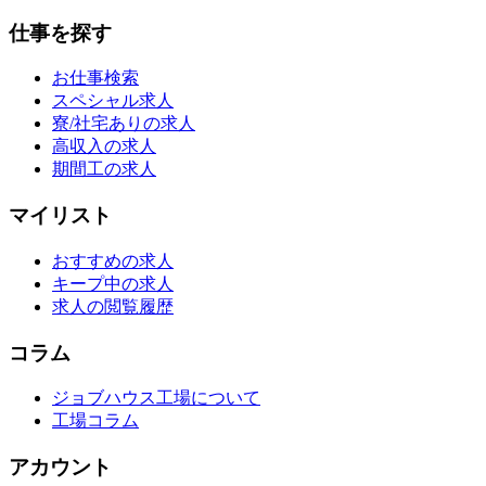
仕事を探す
お仕事検索
スペシャル求人
寮/社宅ありの求人
高収入の求人
期間工の求人
マイリスト
おすすめの求人
キープ中の求人
求人の閲覧履歴
コラム
ジョブハウス工場について
工場コラム
アカウント