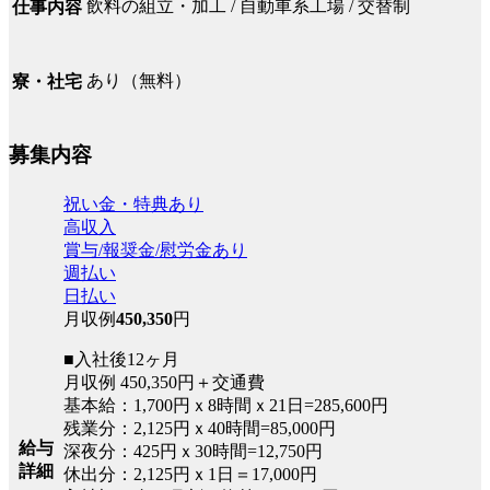
飲料の組立・加工 / 自動車系工場 / 交替制
仕事内容
あり（無料）
寮・社宅
募集内容
祝い金・特典あり
高収入
賞与/報奨金/慰労金あり
週払い
日払い
月収例
450,350
円
■入社後12ヶ月
月収例 450,350円＋交通費
基本給：1,700円ｘ8時間ｘ21日=285,600円
残業分：2,125円ｘ40時間=85,000円
給与
深夜分：425円ｘ30時間=12,750円
詳細
休出分：2,125円ｘ1日＝17,000円