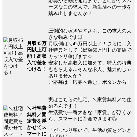
応募から勤務開始まで、とにかくスム
ーズなこの求人で、新生活への一歩を
踏み出しませんか？
圧倒的な稼ぎやすさも、この求人の大
きな強みです◎
月収45万
月収例は＼45万円以上／！さらに、入
円以上可
社特典として【総額60万円】の支給で
能！高収
ガッツリ稼げます☆
入で差を
安定した高収入に加えて、特大の特典
つける！
ももらえる…そんな求人、魅力的じゃ
ありませんか？
ご応募は「応募へ進む」ボタンから！
実はこちらの社宅、＼家賃無料／で住
めるんです！
＼社宅費
生活費で一番大きな「家賃」が浮くか
無料／固
ら、スマートに貯金できます◎
定費を浮
かせてス
「がっつり稼いで、生活の質をグンと
マートに
上げたい」