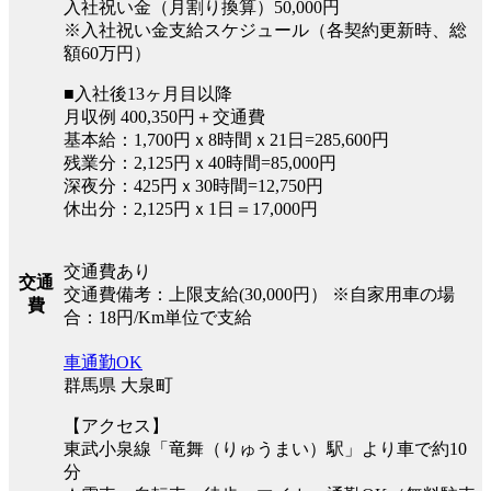
入社祝い金（月割り換算）50,000円
※入社祝い金支給スケジュール（各契約更新時、総
額60万円）
■入社後13ヶ月目以降
月収例 400,350円＋交通費
基本給：1,700円ｘ8時間ｘ21日=285,600円
残業分：2,125円ｘ40時間=85,000円
深夜分：425円ｘ30時間=12,750円
休出分：2,125円ｘ1日＝17,000円
交通費あり
交通
交通費備考：上限支給(30,000円） ※自家用車の場
費
合：18円/Km単位で支給
車通勤OK
群馬県 大泉町
【アクセス】
東武小泉線「竜舞（りゅうまい）駅」より車で約10
分