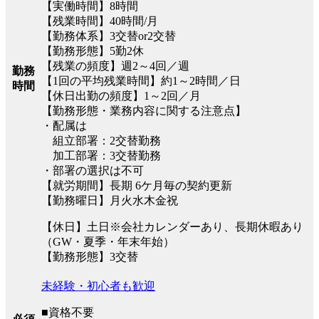
【実働時間】8時間
【残業時間】40時間/月
【勤務体系】3交替or2交替
【勤務形態】5勤2休
【残業の頻度】週2～4回／週
勤務
【1回の平均残業時間】約1～2時間／日
時間
【休日出勤の頻度】1～2回／月
【勤務形態・業務内容に関する注意点】
・配属は
組立部署：2交替勤務
加工部署：3交替勤務
・部署の選択は不可
【就労期間】長期 6ケ月毎の契約更新
【勤務曜日】月火水木金祝
【休日】土日※会社カレンダーあり、長期休暇あり
（GW・夏季・年末年始）
【勤務形態】3交替
未経験・初心者も歓迎
■資格不要