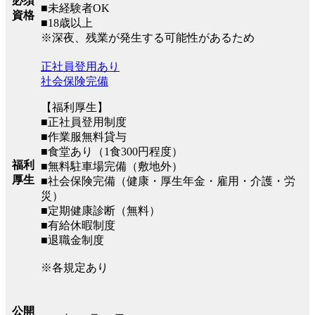
必須
■未経験者OK
資格
■18歳以上
※深夜、残業が発生する可能性があるため
正社員登用あり
社会保険完備
【福利厚生】
■正社員登用制度
■作業服無料貸与
■食堂あり（1食300円程度）
福利
■無料駐車場完備（敷地外）
厚生
■社会保険完備（健康・厚生年金・雇用・介護・労
災）
■定期健康診断（無料）
■有給休暇制度
■退職金制度
※各規定あり
公開