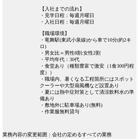
【入社までの流れ】
・見学日程：毎週月曜日
・入社日程：毎週月曜日
【職場環境】
・竜舞駅(東武小泉線)から車で10分(約2キ
ロ)
・男女比＝男性8割:女性2割
・平均年代：30代
・食堂あり（種類豊富で激安（1食300円程
度））
・職場内、暑くなる工程箇所にはスポット
クーラーや大型扇風機など設置あり
・夏には熱中症対策として清涼飲料水の準
備あり
・敷地外に駐車場あり(無料)
・作業服無料貸与
業務内容の変更範囲：会社の定めるすべての業務