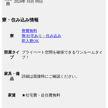
2024年 10月 09日
日
寮・住み込み情報
寮費無料
寮/社宅あり・住み込み
寮
即入寮OK
プライベート空間を確保できるワンルームタイ
部屋タイ
プ！
プ
家具・備
詳細は面接時にご確認ください。
品
★社宅費・赴任費無料
家賃