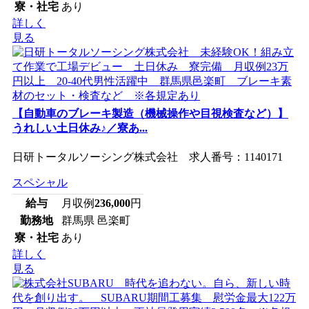
寮・社宅
あり
詳しく
見る
【自動車のブレーキ製造（機械操作や目視検査など）】
うれしい土日休み♪／寮あ...
日研トータルソーシング株式会社 求人番号：1140171
スペシャル
給与
月収例
236,000
円
勤務地
群馬県 邑楽町
寮・社宅
あり
詳しく
見る