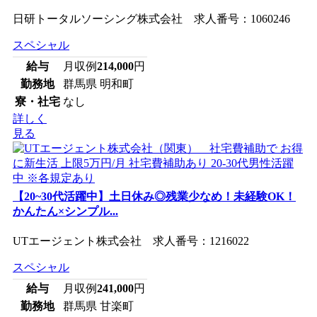
日研トータルソーシング株式会社 求人番号：1060246
スペシャル
給与
月収例
214,000
円
勤務地
群馬県 明和町
寮・社宅
なし
詳しく
見る
【20~30代活躍中】土日休み◎残業少なめ！未経験OK！
かんたん×シンプル...
UTエージェント株式会社 求人番号：1216022
スペシャル
給与
月収例
241,000
円
勤務地
群馬県 甘楽町