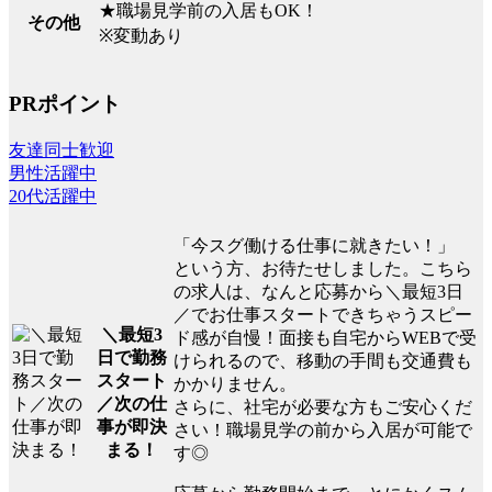
★職場見学前の入居もOK！
その他
※変動あり
PRポイント
友達同士歓迎
男性活躍中
20代活躍中
「今スグ働ける仕事に就きたい！」
という方、お待たせしました。こちら
の求人は、なんと応募から＼最短3日
／でお仕事スタートできちゃうスピー
＼最短3
ド感が自慢！面接も自宅からWEBで受
日で勤務
けられるので、移動の手間も交通費も
スタート
かかりません。
／次の仕
さらに、社宅が必要な方もご安心くだ
事が即決
さい！職場見学の前から入居が可能で
まる！
す◎