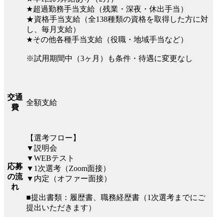
★超過勤務手当支給（残業・深夜・休出手当）
★資格手当支給（全138種類の資格を取得した方に対
し、毎月支給）
★その他各種手当支給（役職・地域手当など）
※試用期間中（3ヶ月）も条件・待遇に変更なし
交通
全額支給
費
【選考フロー】
▼説明会
▼WEBテスト
応募
▼1次選考（Zoom面接）
の流
▼内定（オファー面接）
れ
■提出書類：履歴書、職務経歴書（1次選考までにご
提出いただきます）