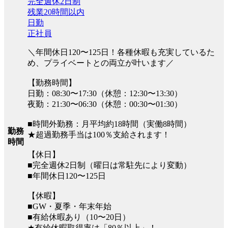
完全週休2日制
残業20時間以内
日勤
正社員
＼年間休日120〜125日！各種休暇も充実しているた
め、プライベートとの両立が叶います／
【勤務時間】
日勤：08:30〜17:30（休憩：12:30〜13:30）
夜勤：21:30〜06:30（休憩：00:30〜01:30）
■時間外勤務：月平均約18時間（実働8時間）
勤務
★超過勤務手当は100％支給されます！
時間
【休日】
■完全週休2日制（曜日は常駐先により変動）
■年間休日120〜125日
【休暇】
■GW・夏季・年末年始
■有給休暇あり（10〜20日）
★有給休暇取得率は「80％以上」！