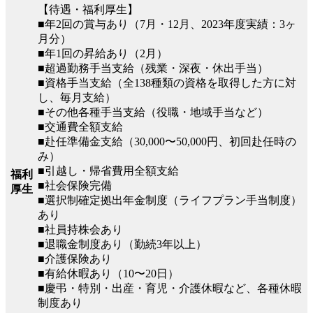
【待遇・福利厚生】
■年2回の賞与あり（7月・12月、2023年度実績：3ヶ
月分）
■年1回の昇給あり（2月）
■超過勤務手当支給（残業・深夜・休出手当）
■資格手当支給（全138種類の資格を取得した方に対
し、毎月支給）
■その他各種手当支給（役職・地域手当など）
■交通費全額支給
■赴任準備金支給（30,000〜50,000円、初回赴任時の
み）
■引越し・帰省費用全額支給
福利
■社会保険完備
厚生
■選択制確定拠出年金制度（ライフプラン手当制度）
あり
■社員持株会あり
■退職金制度あり（勤続3年以上）
■介護保険あり
■有給休暇あり（10〜20日）
■慶弔・特別・出産・育児・介護休暇など、各種休暇
制度あり