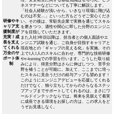
ネスマナーなどについても丁寧に解説します。
「社会人経験が浅いから、いきなり現場に飛び込
むのは不安…」といった方もどうぞご安心くださ
研修やキ
い。その後は、常駐先企業で実務を通じてスキル
ャリア支
を磨きつつ、適性や関心に即した分野のエンジニ
援制度が
アを目指していただきます。
充実！成
また入社3年目以降は、担当者との個人面談やエ
長を支え
ンジニア試験を通じ、ご自身が目指すキャリアと
てくれる
現在地との「ギャップの見える化」を実施。その
万全のサ
上で1人1人のスキルに合わせ、専門的な技術研修
ポート体
やe-learningでの学習を行います。こうした取り組
制
みにより、得意分野はさらに伸ばしつつ、苦手分
野を補うことが可能に。加えて、ここまでに培っ
たスキルに見合うだけの給与アップも望めます！
このようにエンジニアデビューを応援してくれる
だけでなく、独り立ちしてからのさらなるステッ
プアップまでサポートしてくれるのは、まさにワ
ールドインテックならでは。将来を見据えて着実
に成長できる環境をお探しの方は、この求人をど
うぞお見逃しなく。