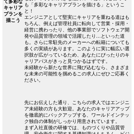
て多彩な
も「多彩なキャリアプランを描ける」というこ
キャリア
と！
プランを
エンジニアとして堅実にキャリアを重ねる道はも
描こう
ちろん、例えば管理社員に転向して営業・採用・
経営に携わったり、他の事業部でソフトウェア開
発や品質管理の領域で活躍したり…といった道
も。さらに常駐先のメーカーへの転籍についても
多くの実績があります。このように実に幅広い選
択肢が広がっているため、あなたにぴったりのキ
ャリアパスがきっと見つかるはずです。
未経験から新たな世界に飛び込むなら、さまざま
な未来の可能性を掴めるこの求人にぜひご応募く
ださい。
先にお伝えした通り、こちらの求人ではエンジニ
ア未経験の方も大歓迎。あなたのキャリアアップ
を徹底的にバックアップする、ワールドインテッ
ク独自の体制がしっかり用意されています。
まず入社直後の研修では、ものづくりや品質管
理、安全衛生に関する基礎知識はもちろん、ビジ