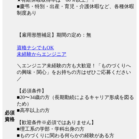
■慶弔・特別・出産・育児・介護休暇など、各種休暇
制度あり
【雇用形態補足】期間の定め：無
資格ナシでもOK
未経験からエンジニア
＼エンジニア未経験の方も大歓迎！「ものづくりへ
の興味・関心」をお持ちの方はぜひご応募ください
／
【必須条件】
■20〜34歳の方（長期勤続によるキャリア形成を図る
ため）
■高卒以上の方
必須
資格
【歓迎条件※必須ではありません】
■理工系の学部・学科出身の方
■ものづくりに関わる何らかの経験がある方