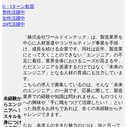
U・Iターン歓迎
男性活躍中
女性活躍中
20代活躍中
「株式会社ワールドインテック」は、製造業界を
中心に人材派遣やコンサルティング事業を手掛
け、成長を続ける企業です。同社は近年、製造業
にとって欠くことのできない「エンジニア」の不
足に着目。業界全体におけるニーズが高まる中、
ただエンジニアを派遣するだけではなく「未来の
エンジニア」となる人材の育成にも注力していま
す。
こちらの求人で募集しているのは、そんな「未来
のエンジニア」の一員です。応募に際して、製造
業界での経験や知識は問われません。ものづくり
未経験か
への興味や「手に職をつけて活躍したい！」とい
らエンジ
った熱意をお持ちであれば、全くの未経験からチ
ニアへ！
ャレンジできます。
スキルを
身につけ
なお、本求人の大きな魅力の1つは、何と言って