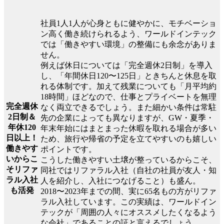
社員1人1人が心身ともに健やかに、モチベーショ
ン高く働き続けられるよう、ワールドインテック
では「働きやすい環境」の整備にも余念がありま
せん。
例えば休日については「完全週休2日制」を導入
し、「年間休日120〜125日」ときちんと休息を取
れる体制です。加えて残業についても「月平均約
18時間」ほどなので、仕事とプライベートを無理
完全週休
なく両立できるでしょう。また細かい条件は常駐
2日制＆
先の企業によっても異なりますが、GW・夏季・
年休120
年末年始にはまとまった休暇を取れる場合が多い
日以上！
ため、旅行や帰省の予定を立てやすいのも嬉しい
働きやす
ポイントです。
いからこ
こうした働きやすい土壌が整っているからこそ、
そリファ
同社ではリファラル入社（自社の社員が友人・知
ラル入社
人を紹介し、入社につなげること）も盛ん。
も活発
2018〜2023年までの間、実に65名もの方がリファ
ラル入社しています。この実績は、ワールドイン
テックが「周囲の人々にオススメしたくなるよう
な会社」であることの証と言えるでしょう。