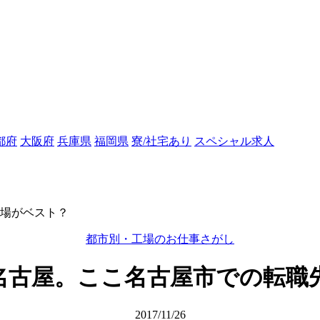
都府
大阪府
兵庫県
福岡県
寮/社宅あり
スペシャル求人
場がベスト？
都市別・工場のお仕事さがし
名古屋。ここ名古屋市での転職
2017/11/26