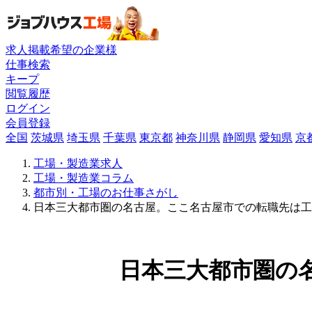
求人掲載希望の企業様
仕事検索
キープ
閲覧履歴
ログイン
会員登録
全国
茨城県
埼玉県
千葉県
東京都
神奈川県
静岡県
愛知県
京
工場・製造業求人
工場・製造業コラム
都市別・工場のお仕事さがし
日本三大都市圏の名古屋。ここ名古屋市での転職先は工
日本三大都市圏の