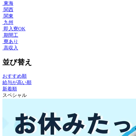
東海
関西
関東
九州
即入寮OK
期間工
寮あり
高収入
並び替え
おすすめ順
給与が高い順
新着順
スペシャル