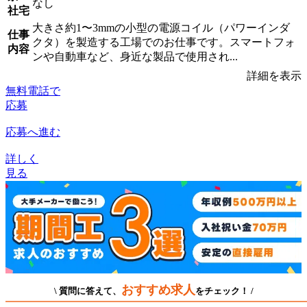
なし
社宅
大きさ約1〜3mmの小型の電源コイル（パワーインダ
仕事
クタ）を製造する工場でのお仕事です。スマートフォ
内容
ンや自動車など、身近な製品で使用され...
詳細を表示
無料電話で
応募
応募へ進む
詳しく
見る
おすすめ求人
\ 質問に答えて、
をチェック！ /