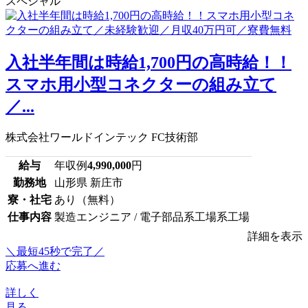
スペシャル
入社半年間は時給1,700円の高時給！！
スマホ用小型コネクターの組み立て
／...
株式会社ワールドインテック FC技術部
給与
年収例
4,990,000
円
勤務地
山形県 新庄市
寮・社宅
あり（無料）
仕事内容
製造エンジニア / 電子部品系工場系工場
詳細を表示
＼最短45秒で完了／
応募へ進む
詳しく
見る