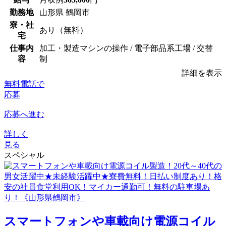
勤務地
山形県 鶴岡市
寮・社
あり（無料）
宅
仕事内
加工・製造マシンの操作 / 電子部品系工場 / 交替
容
制
詳細を表示
無料電話で
応募
応募へ進む
詳しく
見る
スペシャル
スマートフォンや車載向け電源コイル