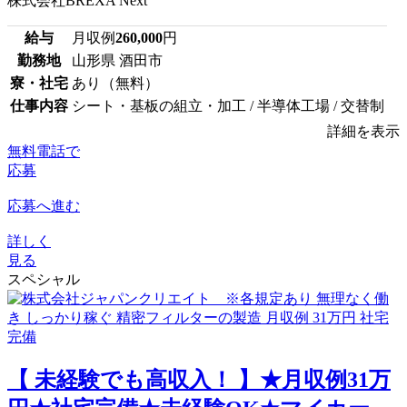
株式会社BREXA Next
給与
月収例
260,000
円
勤務地
山形県 酒田市
寮・社宅
あり（無料）
仕事内容
シート・基板の組立・加工 / 半導体工場 / 交替制
詳細を表示
無料電話で
応募
応募へ進む
詳しく
見る
スペシャル
【 未経験でも高収入！ 】★月収例31万