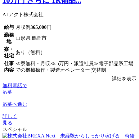
10万円 さらに 1R備品...
ATアクト株式会社
給与
月収例
365,000
円
勤務
山形県 鶴岡市
地
寮・
あり（無料）
社宅
仕事
≪寮無料・月収36.5万円・派遣社員≫電子部品系工場
内容
での機械操作・製造オペレーター 交替制
詳細を表示
無料電話で
応募
応募へ進む
詳しく
見る
スペシャル