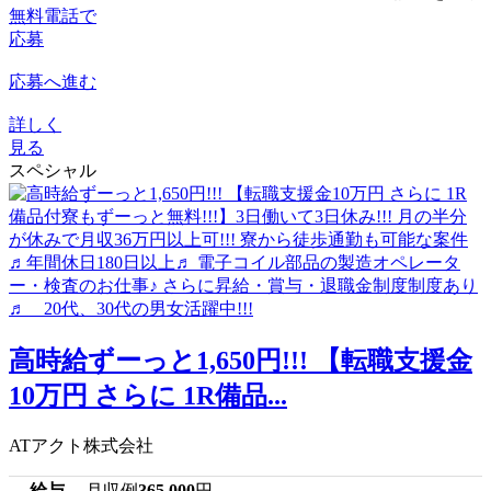
無料電話で
応募
応募へ進む
詳しく
見る
スペシャル
高時給ずーっと1,650円!!! 【転職支援金
10万円 さらに 1R備品...
ATアクト株式会社
給与
月収例
365,000
円