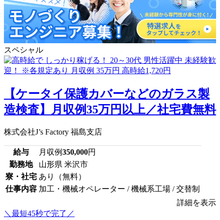
スペシャル
【ケータイ保護カバーなどのガラス製
造検査】月収例35万円以上／社宅費無料
株式会社J’s Factory 福島支店
給与
月収例
350,000
円
勤務地
山形県 米沢市
寮・社宅
あり（無料）
仕事内容
加工・機械オペレーター / 機械系工場 / 交替制
詳細を表示
＼最短45秒で完了／