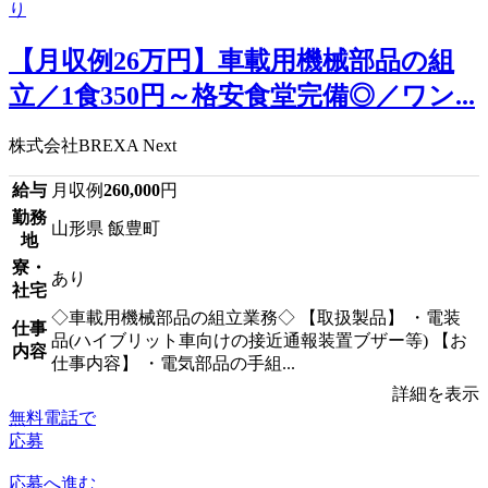
【月収例26万円】車載用機械部品の組
立／1食350円～格安食堂完備◎／ワン...
株式会社BREXA Next
給与
月収例
260,000
円
勤務
山形県 飯豊町
地
寮・
あり
社宅
◇車載用機械部品の組立業務◇ 【取扱製品】 ・電装
仕事
品(ハイブリット車向けの接近通報装置ブザー等) 【お
内容
仕事内容】 ・電気部品の手組...
詳細を表示
無料電話で
応募
応募へ進む