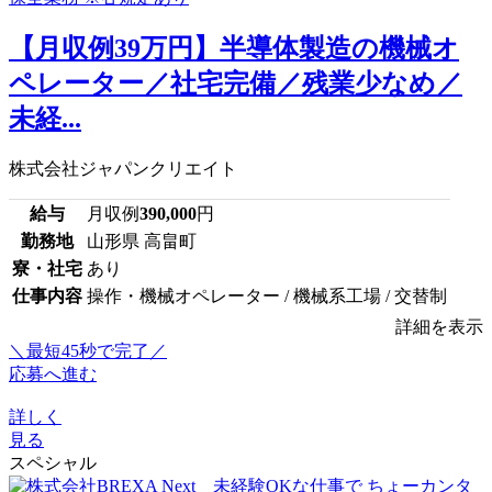
【月収例39万円】半導体製造の機械オ
ペレーター／社宅完備／残業少なめ／
未経...
株式会社ジャパンクリエイト
給与
月収例
390,000
円
勤務地
山形県 高畠町
寮・社宅
あり
仕事内容
操作・機械オペレーター / 機械系工場 / 交替制
詳細を表示
＼最短45秒で完了／
応募へ進む
詳しく
見る
スペシャル