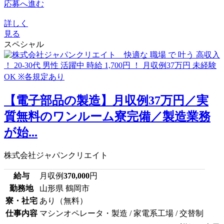
応募へ進む
詳しく
見る
スペシャル
【電子部品の製造】月収例37万円／実
質無料のワンルーム寮完備／製造業務
が始...
株式会社ジャパンクリエイト
給与
月収例
370,000
円
勤務地
山形県 鶴岡市
寮・社宅
あり（無料）
仕事内容
マシンオペレータ・製造 / 家電系工場 / 交替制