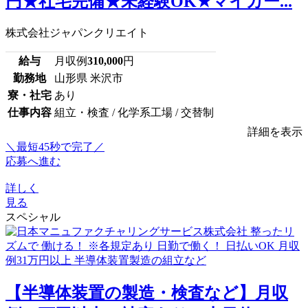
円★社宅完備★未経験OK★マイカー...
株式会社ジャパンクリエイト
給与
月収例
310,000
円
勤務地
山形県 米沢市
寮・社宅
あり
仕事内容
組立・検査 / 化学系工場 / 交替制
詳細を表示
＼最短45秒で完了／
応募へ進む
詳しく
見る
スペシャル
【半導体装置の製造・検査など】月収