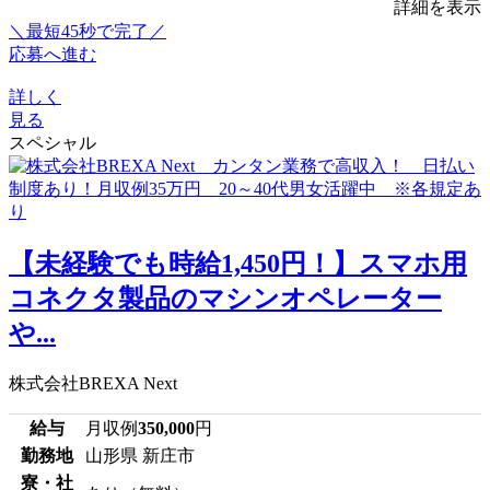
詳細を表示
＼最短45秒で完了／
応募へ進む
詳しく
見る
スペシャル
【未経験でも時給1,450円！】スマホ用
コネクタ製品のマシンオペレーター
や...
株式会社BREXA Next
給与
月収例
350,000
円
勤務地
山形県 新庄市
寮・社