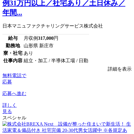
例31万円以上／社宅あり／土日休み／
年間...
日本マニュファクチャリングサービス株式会社
給与
月収例
317,000
円
勤務地
山形県 新庄市
寮・社宅
あり
仕事内容
組立・加工 / 半導体工場 / 日勤
詳細を表示
無料電話で
応募
応募へ進む
詳しく
見る
スペシャル