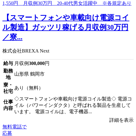
【スマートフォンや車載向け電源コイ
ル製造】ガッツリ稼げる月収例30万円
／寮...
株式会社BREXA Next
給与
月収例
300,000
円
勤務
山形県 鶴岡市
地
寮・
あり（無料）
社宅
◇スマートフォンや車載向け電源コイル製造◇ 電源コ
仕事
イル（パワーインダクタ）と呼ばれる製品を生産して
内容
います。 電源コイルは、電子機器...
詳細を表示
無料電話で
応募