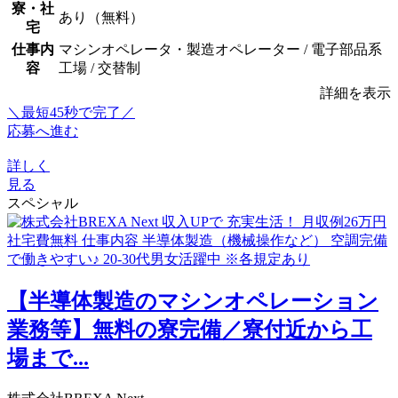
寮・社
あり（無料）
宅
仕事内
マシンオペレータ・製造オペレーター / 電子部品系
容
工場 / 交替制
詳細を表示
＼最短45秒で完了／
応募へ進む
詳しく
見る
スペシャル
【半導体製造のマシンオペレーション
業務等】無料の寮完備／寮付近から工
場まで...