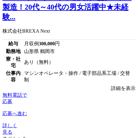
製造！20代～40代の男女活躍中★未経
験...
株式会社BREXA Next
給与
月収例
300,000
円
勤務地
山形県 鶴岡市
寮・社
あり（無料）
宅
仕事内
マシンオペレータ・操作 / 電子部品系工場 / 交替
容
制
詳細を表示
無料電話で
応募
応募へ進む
詳しく
見る