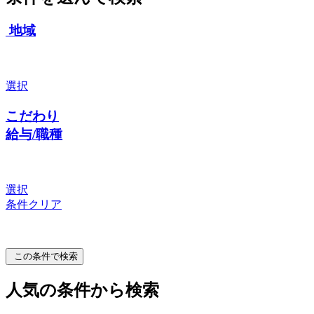
地域
選択
こだわり
給与/職種
選択
条件クリア
この条件で検索
人気の条件から検索