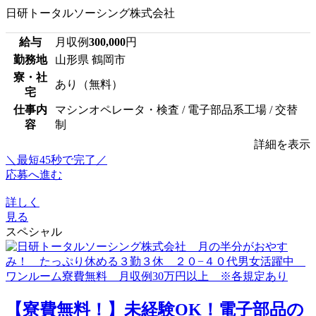
日研トータルソーシング株式会社
給与
月収例
300,000
円
勤務地
山形県 鶴岡市
寮・社
あり（無料）
宅
仕事内
マシンオペレータ・検査 / 電子部品系工場 / 交替
容
制
詳細を表示
＼最短45秒で完了／
応募へ進む
詳しく
見る
スペシャル
【寮費無料！】未経験OK！電子部品の