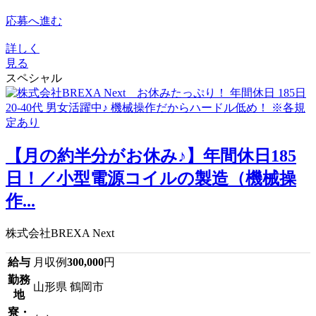
応募へ進む
詳しく
見る
スペシャル
【月の約半分がお休み♪】年間休日185
日！／小型電源コイルの製造（機械操
作...
株式会社BREXA Next
給与
月収例
300,000
円
勤務
山形県 鶴岡市
地
寮・