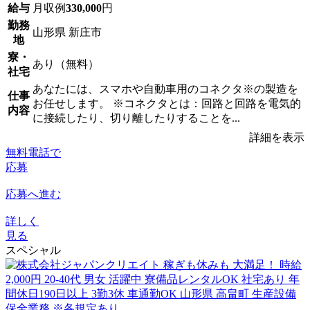
給与
月収例
330,000
円
勤務
山形県 新庄市
地
寮・
あり（無料）
社宅
あなたには、スマホや自動車用のコネクタ※の製造を
仕事
お任せします。 ※コネクタとは：回路と回路を電気的
内容
に接続したり、切り離したりすることを...
詳細を表示
無料電話で
応募
応募へ進む
詳しく
見る
スペシャル