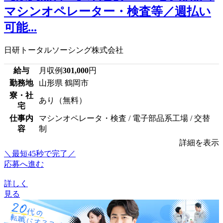
マシンオペレーター・検査等／週払い
可能...
日研トータルソーシング株式会社
給与
月収例
301,000
円
勤務地
山形県 鶴岡市
寮・社
あり（無料）
宅
仕事内
マシンオペレータ・検査 / 電子部品系工場 / 交替
容
制
詳細を表示
＼最短45秒で完了／
応募へ進む
詳しく
見る