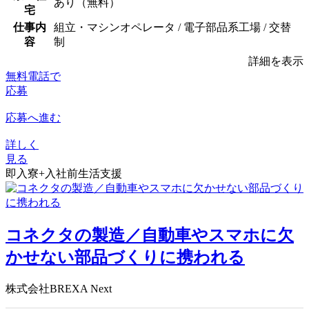
あり（無料）
宅
仕事内
組立・マシンオペレータ / 電子部品系工場 / 交替
容
制
詳細を表示
無料電話で
応募
応募へ進む
詳しく
見る
即入寮+入社前生活支援
コネクタの製造／自動車やスマホに欠
かせない部品づくりに携われる
株式会社BREXA Next