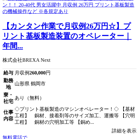
【カンタン作業で月収例26万円☆】プ
リント基板製造装置のオペレーター｜
年間...
株式会社BREXA Next
給与
月収例
260,000
円
勤務
山形県 鶴岡市
地
寮・
あり（無料）
社宅
◇プリント基板製造のマシンオペレーター！◇ 【基材
仕事
工程】 銅材、接着剤等のサイズ加工、運搬等 【穴明
内容
工程】 銅材の穴明加工等 【銅め...
詳細を表示
無料電話で