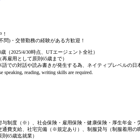
中！
種不問)・交替勤務の経験がある方歓迎！
3歳（2025/4/30時点、UTエージェント全社）
（再雇用として原則65歳まで）
語での対話や読み書きが発生する為、ネイティブレベルの日
peaking, reading, writing skills are required.
付与制度（※）、社会保険・雇用保険・健康保険・厚生年金・
交通費支給、社宅完備（※規定あり）、制服貸与（制服着用の職
則65歳迄就業）