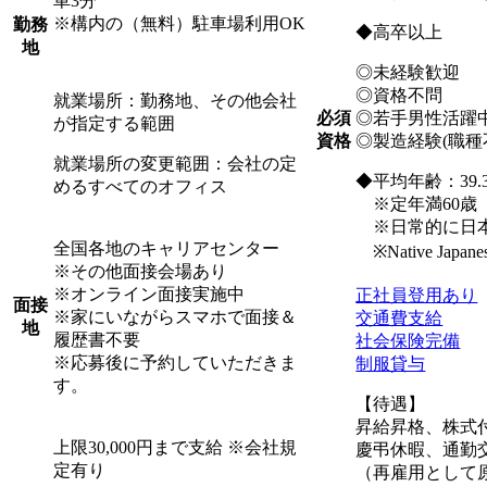
車3分
※構内の（無料）駐車場利用OK
勤務
◆高卒以上
地
◎未経験歓迎
◎資格不問
就業場所：勤務地、その他会社
◎若手男性活躍
必須
が指定する範囲
◎製造経験(職
資格
就業場所の変更範囲：会社の定
◆平均年齢：39.
めるすべてのオフィス
※定年満60歳
※日常的に日本
全国各地のキャリアセンター
※Native Japanese s
※その他面接会場あり
※オンライン面接実施中
正社員登用あり
面接
※家にいながらスマホで面接＆
交通費支給
地
履歴書不要
社会保険完備
※応募後に予約していただきま
制服貸与
す。
【待遇】
昇給昇格、株式
上限30,000円まで支給 ※会社規
慶弔休暇、通勤
定有り
（再雇用として原