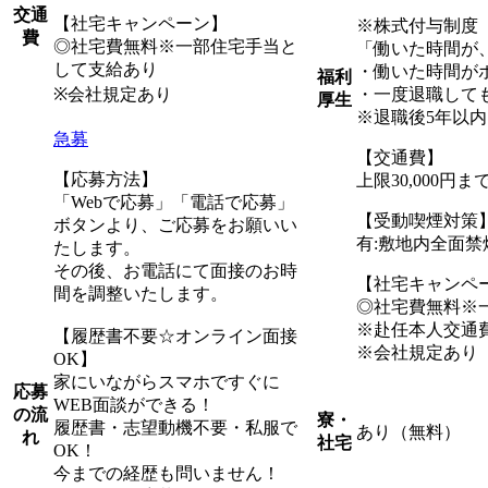
交通
【社宅キャンペーン】
※株式付与制度
費
◎社宅費無料※一部住宅手当と
「働いた時間が
して支給あり
・働いた時間が
福利
※会社規定あり
・一度退職して
厚生
※退職後5年以
急募
【交通費】
【応募方法】
上限30,000円
「Webで応募」「電話で応募」
【受動喫煙対策
ボタンより、ご応募をお願いい
有:敷地内全面禁
たします。
その後、お電話にて面接のお時
【社宅キャンペ
間を調整いたします。
◎社宅費無料※
※赴任本人交通
【履歴書不要☆オンライン面接
※会社規定あり
OK】
家にいながらスマホですぐに
応募
WEB面談ができる！
の流
寮・
履歴書・志望動機不要・私服で
あり（無料）
れ
社宅
OK！
今までの経歴も問いません！