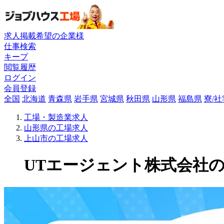
求人掲載希望の企業様
仕事検索
キープ
閲覧履歴
ログイン
会員登録
全国
北海道
青森県
岩手県
宮城県
秋田県
山形県
福島県
寮/
工場・製造業求人
山形県の工場求人
上山市の工場求人
UTエージェント株式会社の工場