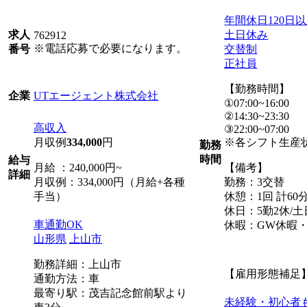
年間休日120日
土日休み
求人
762912
※電話応募で必要になります。
交替制
番号
正社員
【勤務時間】
UTエージェント株式会社
企業
①07:00~16:00
②14:30~23:30
高収入
③22:00~07:00
月収例
334,000
円
※各シフト生産
勤務
時間
給与
月給 ：240,000円~
【備考】
詳細
月収例：334,000円（月給+各種
勤務：3交替
手当）
休憩：1回 計60
休日：5勤2休/
車通勤OK
休暇：GW休暇
山形県
上山市
勤務詳細：上山市
【雇用形態補足
通勤方法：車
最寄り駅：茂吉記念館前駅より
未経験・初心者