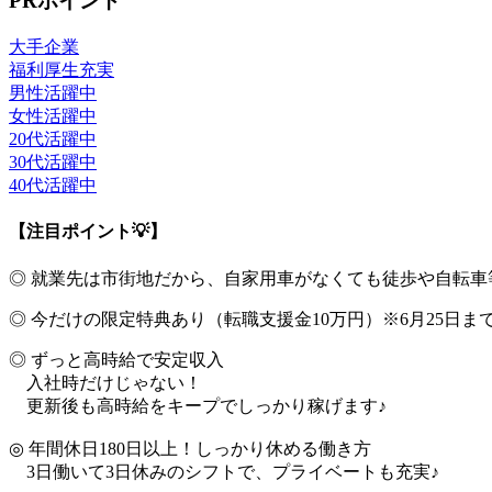
PRポイント
大手企業
福利厚生充実
男性活躍中
女性活躍中
20代活躍中
30代活躍中
40代活躍中
【注目ポイント💡】
◎ 就業先は市街地だから、自家用車がなくても徒歩や自転車
◎ 今だけの限定特典あり（転職支援金10万円）※6月25日まで
◎ ずっと高時給で安定収入
入社時だけじゃない！
更新後も高時給をキープでしっかり稼げます♪
◎ 年間休日180日以上！しっかり休める働き方
3日働いて3日休みのシフトで、プライベートも充実♪