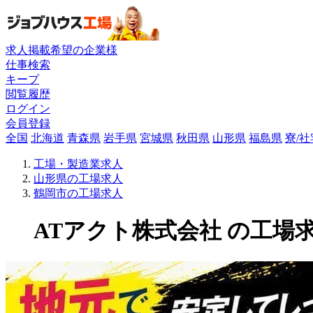
求人掲載希望の企業様
仕事検索
キープ
閲覧履歴
ログイン
会員登録
全国
北海道
青森県
岩手県
宮城県
秋田県
山形県
福島県
寮/
工場・製造業求人
山形県の工場求人
鶴岡市の工場求人
ATアクト株式会社 の工場求人(