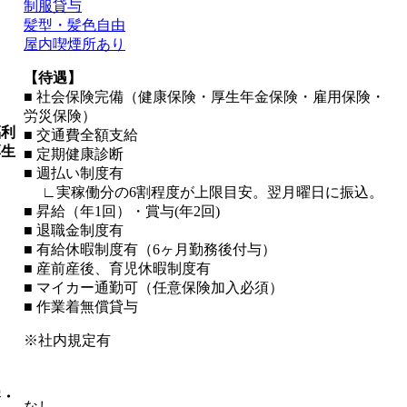
制服貸与
髪型・髪色自由
屋内喫煙所あり
【待遇】
■ 社会保険完備（健康保険・厚生年金保険・雇用保険・
労災保険）
福利
■ 交通費全額支給
厚生
■ 定期健康診断
■ 週払い制度有
∟実稼働分の6割程度が上限目安。翌月曜日に振込。
■ 昇給（年1回）・賞与(年2回)
■ 退職金制度有
■ 有給休暇制度有（6ヶ月勤務後付与）
■ 産前産後、育児休暇制度有
■ マイカー通勤可（任意保険加入必須）
■ 作業着無償貸与
※社内規定有
寮・
なし