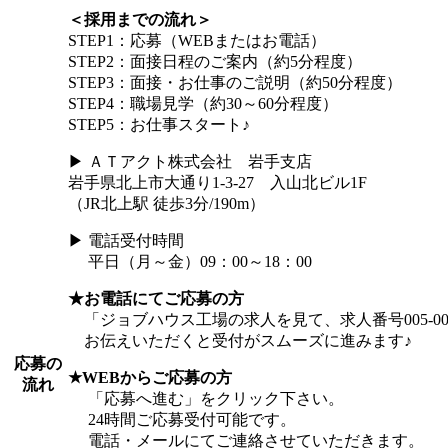
＜採用までの流れ＞
STEP1：応募（WEBまたはお電話）
STEP2：面接日程のご案内（約5分程度）
STEP3：面接・お仕事のご説明（約50分程度）
STEP4：職場見学（約30～60分程度）
STEP5：お仕事スタート♪
▶ ＡＴアクト株式会社 岩手支店
岩手県北上市大通り1-3-27 入山北ビル1F
（JR北上駅 徒歩3分/190m）
▶ 電話受付時間
平日（月～金）09：00～18：00
★お電話にてご応募の方
「ジョブハウス工場の求人を見て、求人番号005-00
お伝えいただくと受付がスムーズに進みます♪
応募の
★WEBからご応募の方
流れ
「応募へ進む」をクリック下さい。
24時間ご応募受付可能です。
電話・メールにてご連絡させていただきます。