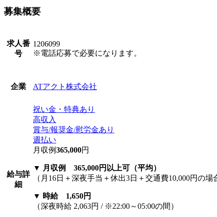
募集概要
求人番
1206099
※電話応募で必要になります。
号
ATアクト株式会社
企業
祝い金・特典あり
高収入
賞与/報奨金/慰労金あり
週払い
月収例
365,000
円
▼ 月収例 365,000円以上可（平均）
給与詳
（月16日＋深夜手当＋休出3日＋交通費10,000円の場
細
▼ 時給 1,650円
（深夜時給 2,063円 / ※22:00～05:00の間）