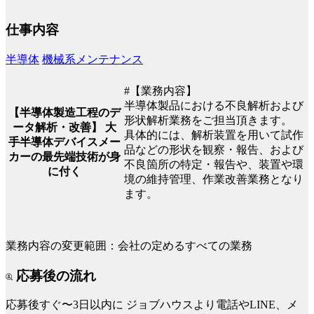
仕事内容
半導体
機械系メンテナンス
#【業務内容】
半導体製品における不良解析および
【半導体製造工程のデ
形状解析業務をご担当頂きます。
ータ解析・改善】 大
具体的には、解析装置を用いて試作
手半導体デバイスメー
品などの形状を観察・報告、および
カーの最先端技術が身
不良箇所の特定・報告や、装置や環
に付く
境の維持管理、作業改善業務となり
ます。
業務内容の変更範囲：会社の定めるすべての業務
応募後の流れ
応募後すぐ〜3日以内に
ジョブハウスより電話やLINE、メ