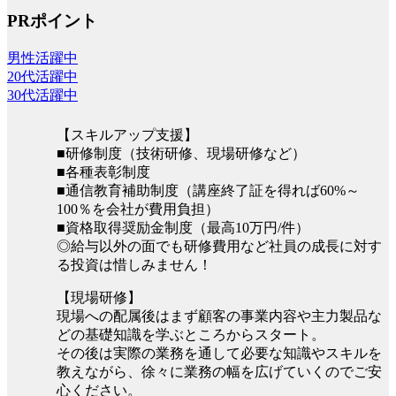
PRポイント
男性活躍中
20代活躍中
30代活躍中
【スキルアップ支援】
■研修制度（技術研修、現場研修など）
■各種表彰制度
■通信教育補助制度（講座終了証を得れば60%～
100％を会社が費用負担）
■資格取得奨励金制度（最高10万円/件）
◎給与以外の面でも研修費用など社員の成長に対す
る投資は惜しみません！
【現場研修】
現場への配属後はまず顧客の事業内容や主力製品な
どの基礎知識を学ぶところからスタート。
その後は実際の業務を通して必要な知識やスキルを
教えながら、徐々に業務の幅を広げていくのでご安
心ください。