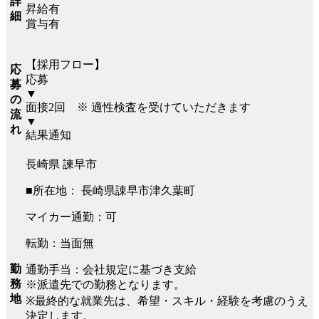
詳
昇給有
細
賞与有
【採用フロー】
応
応募
募
▼
の
面接2回 ※ 適性検査を受けていただきます
流
▼
れ
結果通知
長崎県 諫早市
■所在地： 長崎県諌早市津久葉町
マイカー通勤：可
転勤：当面無
勤
通勤手当：会社規定に基づき支給
務
※派遣先での勤務となります。
地
※最終的な就業先は、希望・スキル・経験を考慮のうえ
決定します。