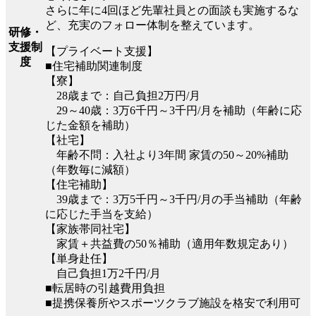
さらに年に4回ほど先輩社員との面談も実施するな
ど、充実のフォロー体制を整えています。
研修・
支援制
【プライベート支援】
度
■住宅補助関連制度
【寮】
28歳まで：自己負担2万円/月
29～40歳：3万6千円～3千円/月を補助（年齢に応
じた金額を補助）
【社宅】
年齢不問：入社より3年間 家賃の50～20%補助
（年数毎に減額）
【住宅補助】
39歳まで：3万5千円～3千円/月の手当補助（年齢
に応じた手当を支給）
【家族帯同社宅】
家賃＋共益費の50％補助（適用年数規定あり）
【単身赴任】
自己負担1万2千円/月
■転居時の引越費用負担
■提携保養所やスポーツクラブ施設を格安で利用可