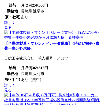
給与
月収例
250,000
円
勤務地
長崎県 諫早市
寮・社宅
あり
詳しく
見る
【半導体製造・マシンオペレータ業務】<時給1,700円×寮
費一生0円>未経...
日総工産株式会社 求人番号：545377
給与
月収例
369,512
円
勤務地
長崎県 大村市
寮・社宅
あり（無料）
詳しく
見る