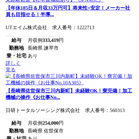
【年休185日＆月収33万円可】将来性×安定！メーカー社
員も目指せる！半導...
UTエイム株式会社 求人番号：1222713
給与
月収例
333,419
円
勤務地
長崎県 諫早市
寮・社宅
あり
詳しく
見る
【長崎県佐世保市三川内新町】未経験OK！寮完備！加工
機械の操作《お仕事No...
日研トータルソーシング株式会社 求人番号：560313
給与
月収例
254,000
円
勤務地
長崎県 佐世保市
寮・社宅
あり