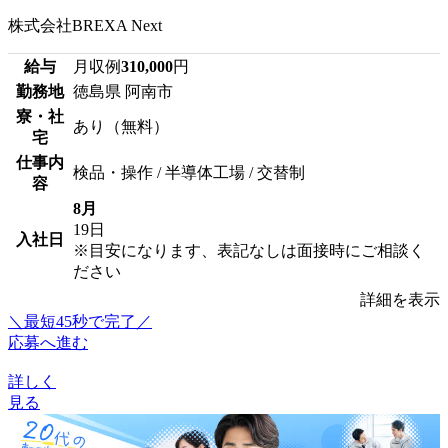
株式会社BREXA Next
給与
月収例
310,000
円
勤務地
徳島県 阿南市
寮・社
あり（無料）
宅
仕事内
検品・操作 / 半導体工場 / 交替制
容
8月
19日
入社日
※目安になります、表記なしは面接時にご相談く
ださい
詳細を表示
＼最短45秒で完了／
応募へ進む
詳しく
見る