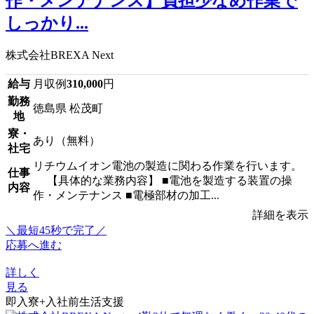
作・メンテナンス】負担少なめ作業で
しっかり...
株式会社BREXA Next
給与
月収例
310,000
円
勤務
徳島県 松茂町
地
寮・
あり（無料）
社宅
リチウムイオン電池の製造に関わる作業を行います。
仕事
【具体的な業務内容】 ■電池を製造する装置の操
内容
作・メンテナンス ■電極部材の加工...
詳細を表示
＼最短45秒で完了／
応募へ進む
詳しく
見る
即入寮+入社前生活支援