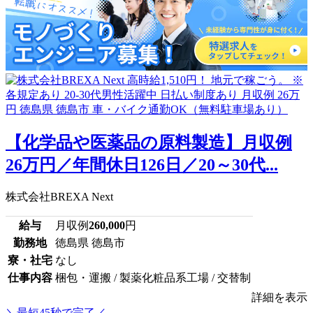
【化学品や医薬品の原料製造】月収例
26万円／年間休日126日／20～30代...
株式会社BREXA Next
給与
月収例
260,000
円
勤務地
徳島県 徳島市
寮・社宅
なし
仕事内容
梱包・運搬 / 製薬化粧品系工場 / 交替制
詳細を表示
＼最短45秒で完了／