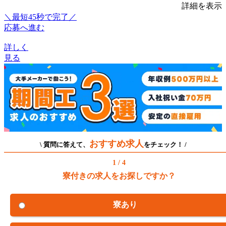
詳細を表示
＼最短45秒で完了／
応募へ進む
詳しく
見る
おすすめ求人
\ 質問に答えて、
をチェック！ /
1 / 4
寮付きの求人をお探しですか？
寮あり