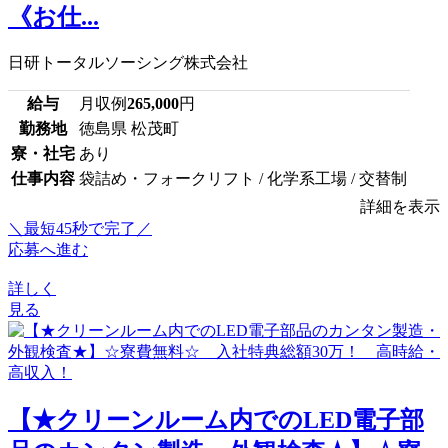
《お仕...
日研トータルソーシング株式会社
給与
月収例
265,000
円
勤務地
徳島県 松茂町
寮・社宅
あり
仕事内容
袋詰め・フォークリフト / 化学系工場 / 交替制
詳細を表示
＼最短45秒で完了／
応募へ進む
詳しく
見る
【★クリーンルーム内でのLED電子部