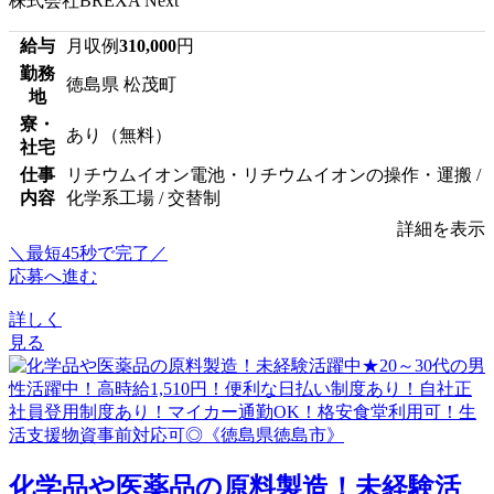
株式会社BREXA Next
給与
月収例
310,000
円
勤務
徳島県 松茂町
地
寮・
あり（無料）
社宅
仕事
リチウムイオン電池・リチウムイオンの操作・運搬 /
内容
化学系工場 / 交替制
詳細を表示
＼最短45秒で完了／
応募へ進む
詳しく
見る
化学品や医薬品の原料製造！未経験活