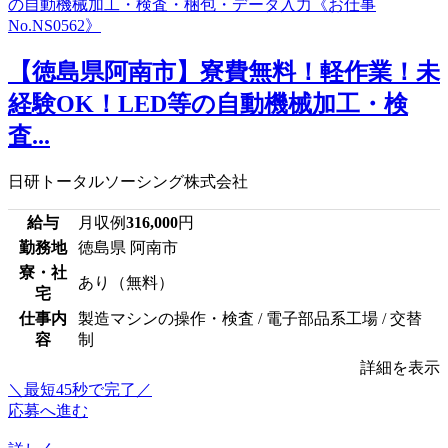
【徳島県阿南市】寮費無料！軽作業！未
経験OK！LED等の自動機械加工・検
査...
日研トータルソーシング株式会社
給与
月収例
316,000
円
勤務地
徳島県 阿南市
寮・社
あり（無料）
宅
仕事内
製造マシンの操作・検査 / 電子部品系工場 / 交替
容
制
詳細を表示
＼最短45秒で完了／
応募へ進む