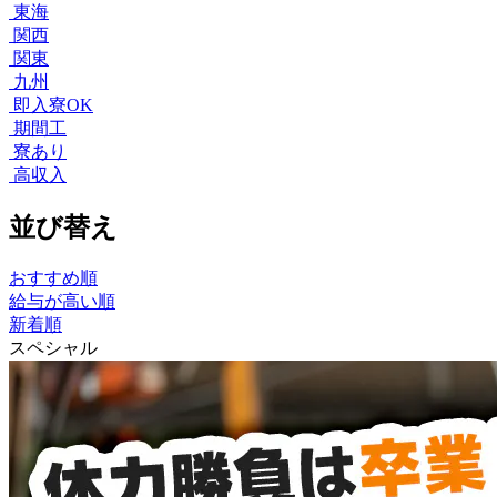
東海
関西
関東
九州
即入寮OK
期間工
寮あり
高収入
並び替え
おすすめ順
給与が高い順
新着順
スペシャル