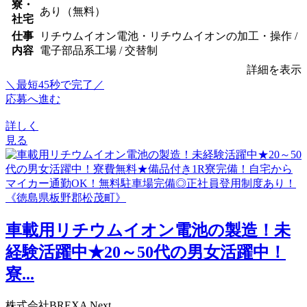
寮・
あり（無料）
社宅
仕事
リチウムイオン電池・リチウムイオンの加工・操作 /
内容
電子部品系工場 / 交替制
詳細を表示
＼最短45秒で完了／
応募へ進む
詳しく
見る
車載用リチウムイオン電池の製造！未
経験活躍中★20～50代の男女活躍中！
寮...
株式会社BREXA Next