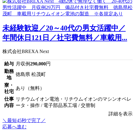
未経験歓迎／20～40代の男女活躍中／
年間休日121日／社宅費無料／車載用...
株式会社BREXA Next
給与
月収例
290,000
円
勤務
徳島県 松茂町
地
寮・
あり（無料）
社宅
仕事
リチウムイオン電池・リチウムイオンのマシンオペレ
内容
ータ・操作 / 電子部品系工場 / 交替制
詳細を表示
＼最短45秒で完了／
応募へ進む