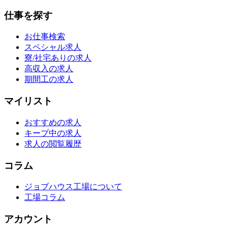
仕事を探す
お仕事検索
スペシャル求人
寮/社宅ありの求人
高収入の求人
期間工の求人
マイリスト
おすすめの求人
キープ中の求人
求人の閲覧履歴
コラム
ジョブハウス工場について
工場コラム
アカウント