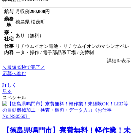
給与
月収例
290,000
円
勤務
徳島県 松茂町
地
寮・
あり（無料）
社宅
仕事
リチウムイオン電池・リチウムイオンのマシンオペレ
内容
ータ・操作 / 電子部品系工場 / 交替制
詳細を表示
＼最短45秒で完了／
応募へ進む
詳しく
見る
スペシャル
【徳島県鳴門市】寮費無料！軽作業！未