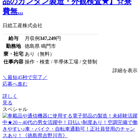
品のカンタン製造・外観検査★】☆寮
費無...
日総工産株式会社
給与
月収例
347,249
円
勤務地
徳島県 鳴門市
寮・社宅
あり（無料）
仕事内容
操作・検査 / 半導体工場 / 交替制
詳細を表示
＼最短45秒で完了／
応募へ進む
詳しく
見る
スペシャル