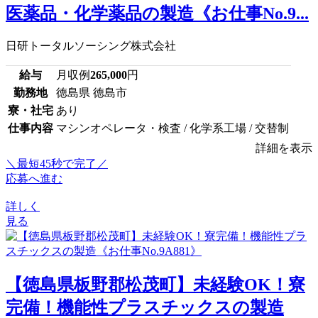
医薬品・化学薬品の製造《お仕事No.9...
日研トータルソーシング株式会社
給与
月収例
265,000
円
勤務地
徳島県 徳島市
寮・社宅
あり
仕事内容
マシンオペレータ・検査 / 化学系工場 / 交替制
詳細を表示
＼最短45秒で完了／
応募へ進む
詳しく
見る
【徳島県板野郡松茂町】未経験OK！寮
完備！機能性プラスチックスの製造