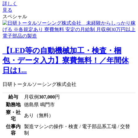
詳しく
見る
スペシャル
【LED等の自動機械加工・検査・梱
包・データ入力】寮費無料！／年間休
日は1...
日研トータルソーシング株式会社
給与
月収例
307,000
円
勤務地
徳島県 鳴門市
寮・社
あり（無料）
宅
仕事内
製造マシンの操作・検査 / 電子部品系工場 / 交替
容
制