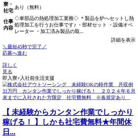
寮・
あり（無料）
社宅
◇車部品の熱処理加工業務◇ ＊製品を炉へセットし熱
仕事
処理加工を行うお仕事です♪ ・部材セット ・設備オペ
内容
レーター ・加工済み製品の取...
詳細を表示
＼最短45秒で完了／
応募へ進む
詳しく
見る
即入寮+入社前生活支援
【 未経験からカンタン作業でしっかり
稼げる！ 】しかも社宅費無料★年間休
日...