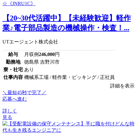
【20~30代活躍中】【未経験歓迎】軽作
業♪電子部品製造の機械操作・検査！...
UTエージェント株式会社
給与
月収例
246,000
円
勤務地
徳島県 吉野川市
寮・社宅
あり
仕事内容
機械系工場 / 軽作業・ピッキング / 正社員
詳細を表示
＼最短45秒で完了／
応募へ進む
詳しく
見る