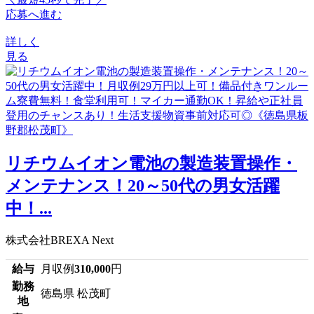
応募へ進む
詳しく
見る
リチウムイオン電池の製造装置操作・
メンテナンス！20～50代の男女活躍
中！...
株式会社BREXA Next
給与
月収例
310,000
円
勤務
徳島県 松茂町
地