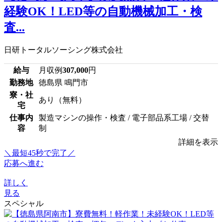
経験OK！LED等の自動機械加工・検
査...
日研トータルソーシング株式会社
給与
月収例
307,000
円
勤務地
徳島県 鳴門市
寮・社
あり（無料）
宅
仕事内
製造マシンの操作・検査 / 電子部品系工場 / 交替
容
制
詳細を表示
＼最短45秒で完了／
応募へ進む
詳しく
見る
スペシャル