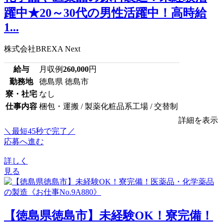
躍中★20～30代の男性活躍中！高時給
1...
株式会社BREXA Next
給与
月収例
260,000
円
勤務地
徳島県 徳島市
寮・社宅
なし
仕事内容
梱包・運搬 / 製薬化粧品系工場 / 交替制
詳細を表示
＼最短45秒で完了／
応募へ進む
詳しく
見る
【徳島県徳島市】未経験OK！寮完備！