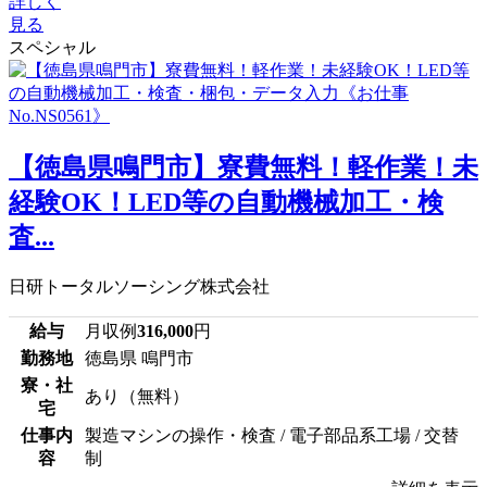
詳しく
見る
スペシャル
【徳島県鳴門市】寮費無料！軽作業！未
経験OK！LED等の自動機械加工・検
査...
日研トータルソーシング株式会社
給与
月収例
316,000
円
勤務地
徳島県 鳴門市
寮・社
あり（無料）
宅
仕事内
製造マシンの操作・検査 / 電子部品系工場 / 交替
容
制