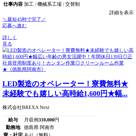
仕事内容
加工 / 機械系工場 / 交替制
詳細を表示
＼最短45秒で完了／
応募へ進む
詳しく
見る
LED製造のオペレーター！寮費無料★
未経験でも嬉しい高時給1,600円★幅...
株式会社BREXA Next
給与
月収例
310,000
円
勤務地
徳島県 阿南市
寮・社宅
あり（無料）