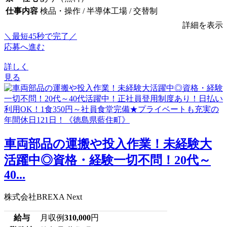
仕事内容
検品・操作 / 半導体工場 / 交替制
詳細を表示
＼最短45秒で完了／
応募へ進む
詳しく
見る
車両部品の運搬や投入作業！未経験大
活躍中◎資格・経験一切不問！20代～
40...
株式会社BREXA Next
給与
月収例
310,000
円