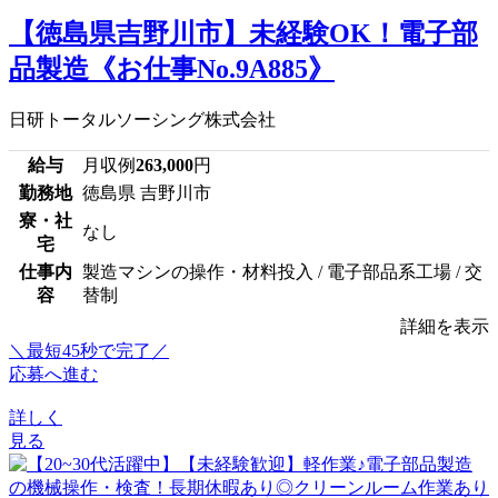
【徳島県吉野川市】未経験OK！電子部
品製造《お仕事No.9A885》
日研トータルソーシング株式会社
給与
月収例
263,000
円
勤務地
徳島県 吉野川市
寮・社
なし
宅
仕事内
製造マシンの操作・材料投入 / 電子部品系工場 / 交
容
替制
詳細を表示
＼最短45秒で完了／
応募へ進む
詳しく
見る