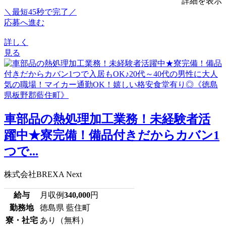
詳細を表示
＼最短45秒で完了／
応募へ進む
詳しく
見る
車部品の熱処理加工業務！未経験者活
躍中★寮完備！備品付きだからカバン1
つで...
株式会社BREXA Next
給与
月収例
340,000
円
勤務地
徳島県 藍住町
寮・社宅
あり（無料）