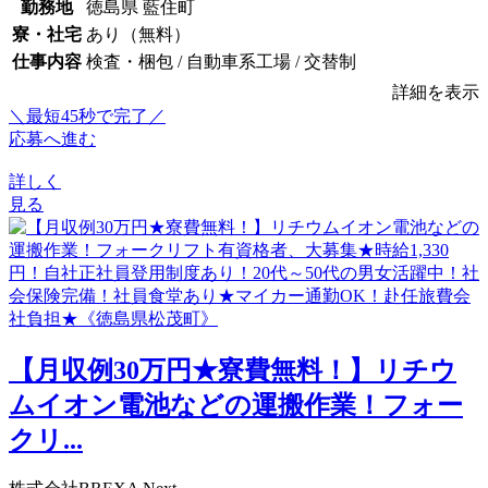
勤務地
徳島県 藍住町
寮・社宅
あり（無料）
仕事内容
検査・梱包 / 自動車系工場 / 交替制
詳細を表示
＼最短45秒で完了／
応募へ進む
詳しく
見る
【月収例30万円★寮費無料！】リチウ
ムイオン電池などの運搬作業！フォー
クリ...