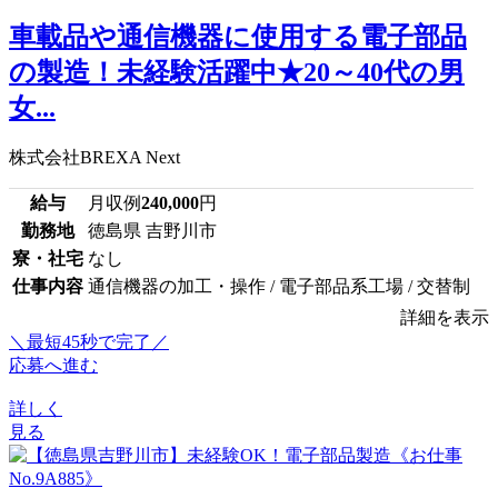
車載品や通信機器に使用する電子部品
の製造！未経験活躍中★20～40代の男
女...
株式会社BREXA Next
給与
月収例
240,000
円
勤務地
徳島県 吉野川市
寮・社宅
なし
仕事内容
通信機器の加工・操作 / 電子部品系工場 / 交替制
詳細を表示
＼最短45秒で完了／
応募へ進む
詳しく
見る