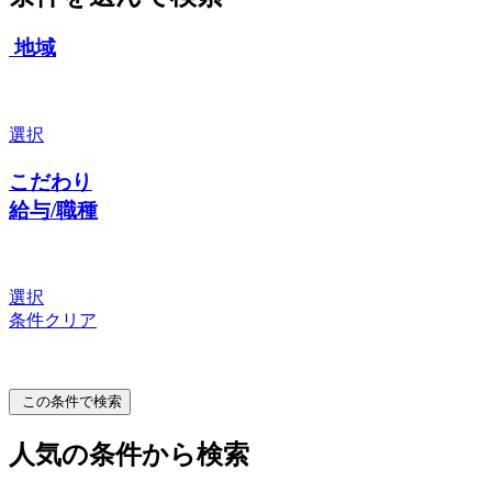
地域
選択
こだわり
給与/職種
選択
条件クリア
この条件で検索
人気の条件から検索