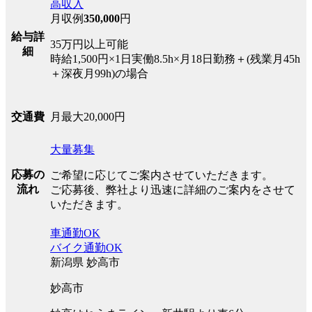
高収入
月収例
350,000
円
給与詳
35万円以上可能
細
時給1,500円×1日実働8.5h×月18日勤務＋(残業月45h
＋深夜月99h)の場合
月最大20,000円
交通費
大量募集
応募の
ご希望に応じてご案内させていただきます。
流れ
ご応募後、弊社より迅速に詳細のご案内をさせて
いただきます。
車通勤OK
バイク通勤OK
新潟県 妙高市
妙高市