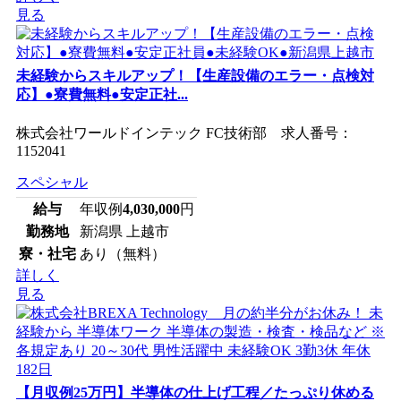
見る
未経験からスキルアップ！【生産設備のエラー・点検対
応】●寮費無料●安定正社...
株式会社ワールドインテック FC技術部 求人番号：
1152041
スペシャル
給与
年収例
4,030,000
円
勤務地
新潟県 上越市
寮・社宅
あり（無料）
詳しく
見る
【月収例25万円】半導体の仕上げ工程／たっぷり休める