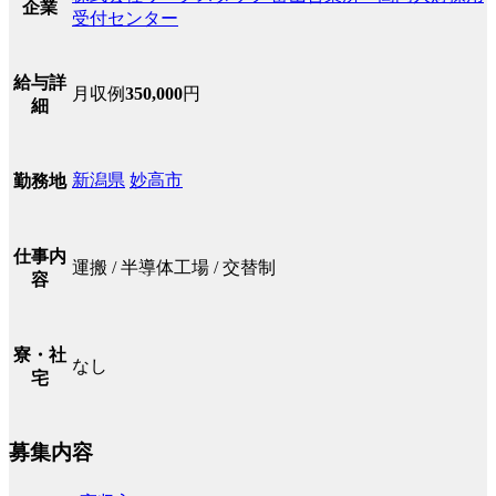
企業
受付センター
給与詳
月収例
350,000
円
細
新潟県
妙高市
勤務地
仕事内
運搬 / 半導体工場 / 交替制
容
寮・社
なし
宅
募集内容