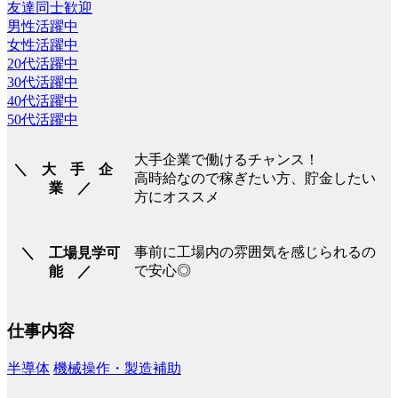
友達同士歓迎
男性活躍中
女性活躍中
20代活躍中
30代活躍中
40代活躍中
50代活躍中
大手企業で働けるチャンス！
＼ 大 手 企
高時給なので稼ぎたい方、貯金したい
業 ／
方にオススメ
事前に工場内の雰囲気を感じられるの
＼ 工場見学可
で安心◎
能 ／
仕事内容
半導体
機械操作・製造補助