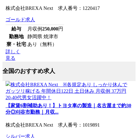
株式会社BREXA Next 求人番号：1220417
ゴールド求人
給与
月収例
250,000
円
勤務地
静岡県 焼津市
寮・社宅
あり（無料）
詳しく
見る
全国のおすすめ求人
【家賃6割補助あり！】トヨタ車の製造｜名古屋まで約30
分◎刈谷市勤務｜月収...
株式会社BREXA Next 求人番号：1019891
シルバー求人