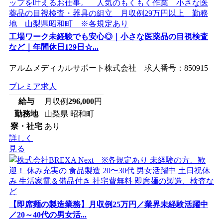
工場ワーク未経験でも安心◎｜小さな医薬品の目視検査
など｜年間休日129日☆...
アルムメディカルサポート株式会社 求人番号：850915
プレミア求人
給与
月収例
296,000
円
勤務地
山梨県 昭和町
寮・社宅
あり
詳しく
見る
【即席麺の製造業務】月収例25万円／業界未経験活躍中
／20～40代の男女活...