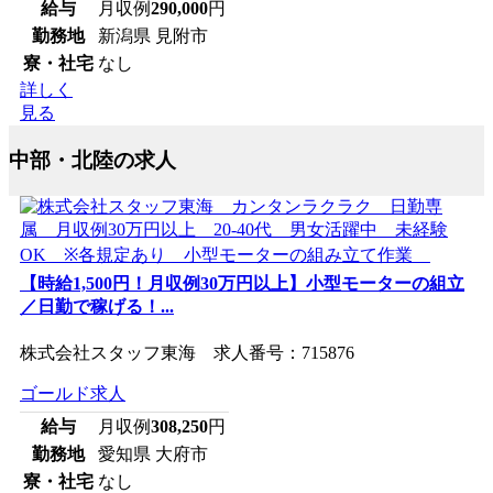
給与
月収例
290,000
円
勤務地
新潟県 見附市
寮・社宅
なし
詳しく
見る
中部・北陸の求人
【時給1,500円！月収例30万円以上】小型モーターの組立
／日勤で稼げる！...
株式会社スタッフ東海 求人番号：715876
ゴールド求人
給与
月収例
308,250
円
勤務地
愛知県 大府市
寮・社宅
なし