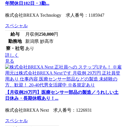
年間休日182日・3勤...
株式会社BREXA Technology 求人番号：1185947
スペシャル
給与
月収例
250,000
円
勤務地
新潟県 妙高市
寮・社宅
あり
詳しく
見る
【月収例29万円】医療センサー部品の製造／うれしい土
日休み・長期休暇あり！...
株式会社BREXA Next 求人番号：1226931
スペシャル