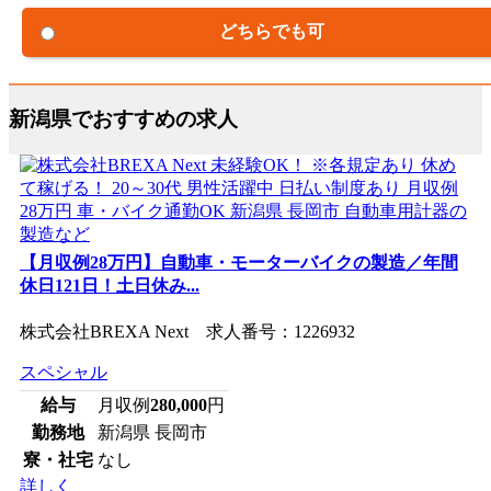
どちらでも可
新潟県でおすすめの求人
【月収例28万円】自動車・モーターバイクの製造／年間
休日121日！土日休み...
株式会社BREXA Next 求人番号：1226932
スペシャル
給与
月収例
280,000
円
勤務地
新潟県 長岡市
寮・社宅
なし
詳しく