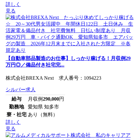
詳しく
見る
【自動車部品製造のお仕事】しっかり稼げる！月収例29
万円◎／備品付き社宅完...
株式会社BREXA Next 求人番号：1094223
シルバー求人
給与
月収例
290,000
円
勤務地
愛知県 知多市
寮・社宅
あり（無料）
詳しく
見る