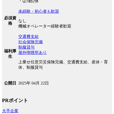
・②3勤2休
未経験・初心者も歓迎
必須資
なし
格
機械オペレーター経験者歓迎
交通費支給
社会保険完備
制服貸与
福利厚
屋外喫煙所あり
生
上乗せ任意労災保険完備、交通費支給、産休・育
休、制服貸与
2025年 04月 22日
公開日
PRポイント
大手企業