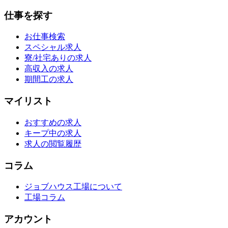
仕事を探す
お仕事検索
スペシャル求人
寮/社宅ありの求人
高収入の求人
期間工の求人
マイリスト
おすすめの求人
キープ中の求人
求人の閲覧履歴
コラム
ジョブハウス工場について
工場コラム
アカウント