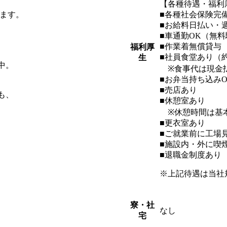
【各種待遇・福利
います。
■各種社会保険完
■お給料日払い・
■車通勤OK（無
■作業着無償貸与
福利厚
■社員食堂あり（約
生
中。
※食事代は現金
■お弁当持ち込みO
■売店あり
も、
■休憩室あり
※休憩時間は基
■更衣室あり
■ご就業前に工場
■施設内・外に喫
■退職金制度あり
※上記待遇は当社
寮・社
なし
宅