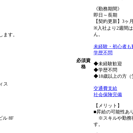
《勤務期間》
即日～長期
【契約更新】3ヶ
※入社より2週間
ん。
します。
未経験・初心者も
学歴不問
必須資
◆未経験歓迎
格
◆学歴不問
◆18歳以上の方
ィス
交通費支給
社会保険完備
【メリット】
■昇給の可能性あ
ル 8F
※スキルや勤務状
す。