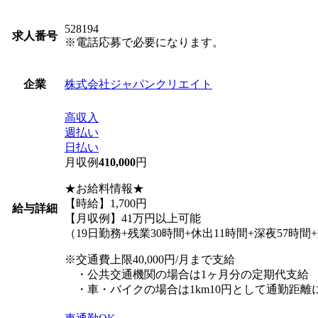
528194
求人番号
※電話応募で必要になります。
株式会社ジャパンクリエイト
企業
高収入
週払い
日払い
月収例
410,000
円
★お給料情報★
【時給】1,700円
給与詳細
【月収例】41万円以上可能
（19日勤務+残業30時間+休出11時間+深夜57時
※交通費上限40,000円/月まで支給
・公共交通機関の場合は1ヶ月分の定期代支給
・車・バイクの場合は1km10円として通勤距離