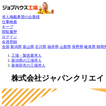
求人掲載希望の企業様
仕事検索
キープ
閲覧履歴
ログイン
会員登録
全国
新潟県
富山県
石川県
福井県
山梨県
長野県
岐阜県
静岡
工場・製造業求人
新潟県の工場求人
新発田市の工場求人
株式会社ジャパンクリエイトの