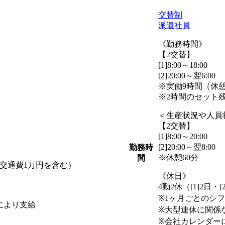
交替制
派遣社員
《勤務時間》
【2交替】
[1]8:00～18:00
[2]20:00～翌6:00
※実働9時間（休憩
※2時間のセット
＜生産状況や人員
【2交替】
[1]8:00～20:00
[2]20:00～翌8:00
勤務時
※休憩60分
間
間+交通費1万円を含む）
《休日》
4勤2休（[1]2日・
※1ヶ月ごとのシ
により支給
※大型連休に関係
※会社カレンダー