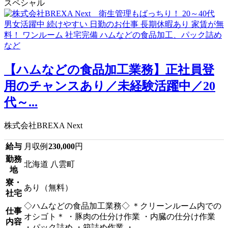
スペシャル
【ハムなどの食品加工業務】正社員登
用のチャンスあり／未経験活躍中／20
代～...
株式会社BREXA Next
給与
月収例
230,000
円
勤務
北海道 八雲町
地
寮・
あり（無料）
社宅
◇ハムなどの食品加工業務◇ ＊クリーンルーム内での
仕事
オシゴト＊ ・豚肉の仕分け作業 ・内臓の仕分け作業
内容
・パック詰め ・箱詰め作業 ・...