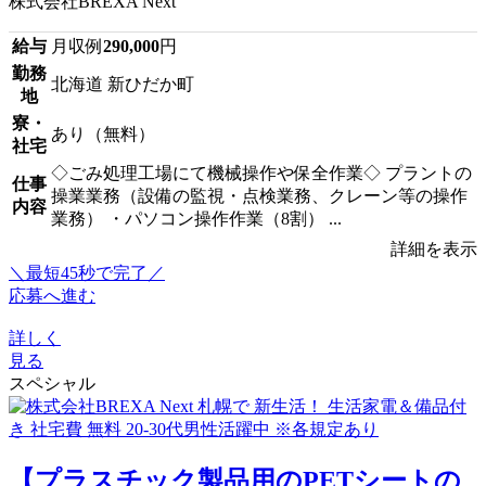
株式会社BREXA Next
給与
月収例
290,000
円
勤務
北海道 新ひだか町
地
寮・
あり（無料）
社宅
◇ごみ処理工場にて機械操作や保全作業◇ プラントの
仕事
操業業務（設備の監視・点検業務、クレーン等の操作
内容
業務） ・パソコン操作作業（8割） ...
詳細を表示
＼最短45秒で完了／
応募へ進む
詳しく
見る
スペシャル
【プラスチック製品用のPETシートの