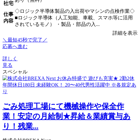
社宅
◇ロジック半導体製品の入出荷やマシンの点検作業◇
仕事
■ロジック半導体（人工知能、車載、スマホ等に活用
内容
されているモノ） ・製品・部品の入...
詳細を表示
＼最短45秒で完了／
応募へ進む
詳しく
見る
スペシャル
ごみ処理工場にて機械操作や保全作
業！安定の月給制★昇給＆業績賞与あ
り！残業...