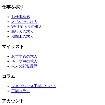
仕事を探す
お仕事検索
スペシャル求人
寮/社宅ありの求人
高収入の求人
期間工の求人
マイリスト
おすすめの求人
キープ中の求人
求人の閲覧履歴
コラム
ジョブハウス工場について
工場コラム
アカウント