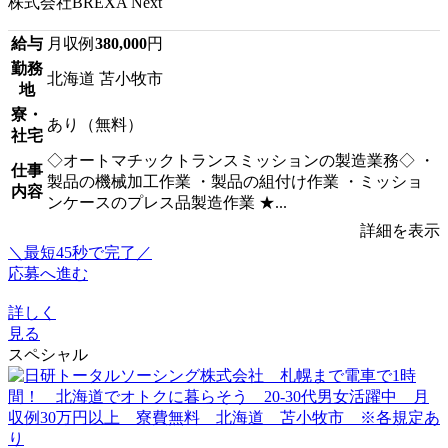
株式会社BREXA Next
給与
月収例
380,000
円
勤務
北海道 苫小牧市
地
寮・
あり（無料）
社宅
◇オートマチックトランスミッションの製造業務◇ ・
仕事
製品の機械加工作業 ・製品の組付け作業 ・ミッショ
内容
ンケースのプレス品製造作業 ★...
詳細を表示
＼最短45秒で完了／
応募へ進む
詳しく
見る
スペシャル