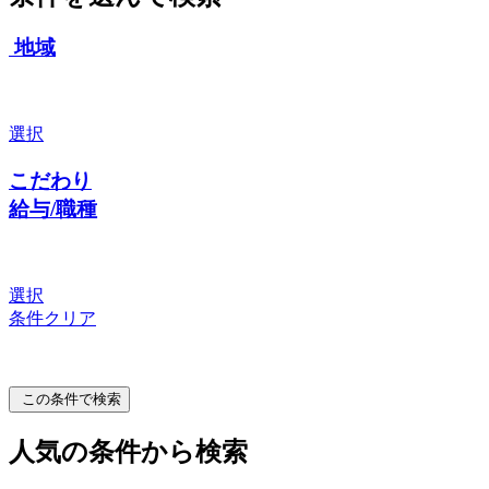
地域
選択
こだわり
給与/職種
選択
条件クリア
この条件で検索
人気の条件から検索