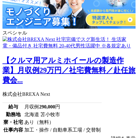
スペシャル
【クルマ用アルミホイールの製造作
業】月収例29万円／社宅費無料／赴任旅
費会...
株式会社BREXA Next
給与
月収例
290,000
円
勤務地
北海道 苫小牧市
寮・社宅
あり（無料）
仕事内容
加工・操作 / 自動車系工場 / 交替制