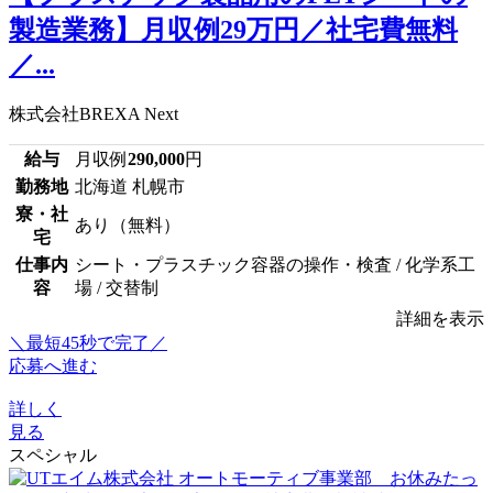
製造業務】月収例29万円／社宅費無料
／...
株式会社BREXA Next
給与
月収例
290,000
円
勤務地
北海道 札幌市
寮・社
あり（無料）
宅
仕事内
シート・プラスチック容器の操作・検査 / 化学系工
容
場 / 交替制
詳細を表示
＼最短45秒で完了／
応募へ進む
詳しく
見る
スペシャル