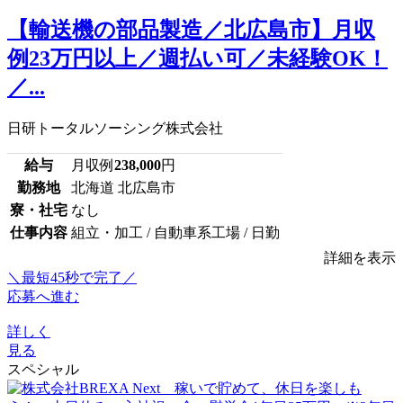
【輸送機の部品製造／北広島市】月収
例23万円以上／週払い可／未経験OK！
／...
日研トータルソーシング株式会社
給与
月収例
238,000
円
勤務地
北海道 北広島市
寮・社宅
なし
仕事内容
組立・加工 / 自動車系工場 / 日勤
詳細を表示
＼最短45秒で完了／
応募へ進む
詳しく
見る
スペシャル