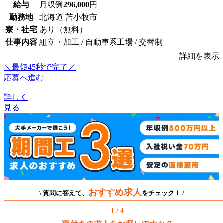
給与
月収例
296,000
円
勤務地
北海道 苫小牧市
寮・社宅
あり（無料）
仕事内容
組立・加工 / 自動車系工場 / 交替制
詳細を表示
＼最短45秒で完了／
応募へ進む
詳しく
見る
おすすめ求人
\ 質問に答えて、
をチェック！ /
1 / 4