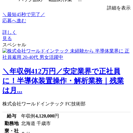
詳細を表示
＼最短45秒で完了／
応募へ進む
詳しく
見る
スペシャル
＼年収例412万円／安定業界で正社員
に！半導体装置操作・解析業務｜残業
は月...
株式会社ワールドインテック FC技術部
給与
年収例
4,120,000
円
勤務地
北海道 千歳市
寮・社