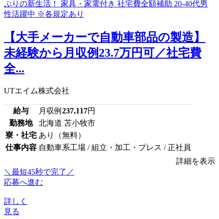
【大手メーカーで自動車部品の製造】
未経験から月収例23.7万円可／社宅費
全...
UTエイム株式会社
給与
月収例
237,117
円
勤務地
北海道 苫小牧市
寮・社宅
あり（無料）
仕事内容
自動車系工場 / 組立・加工・プレス / 正社員
詳細を表示
＼最短45秒で完了／
応募へ進む
詳しく
見る