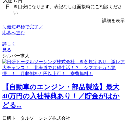
入社
17日
日
※目安になります、表記なしは面接時にご相談くださ
い
詳細を表示
＼最短45秒で完了／
応募へ進む
詳しく
見る
シルバー求人
【自動車のエンジン・部品製造】最大
40万円の入社特典あり！／貯金がはか
どる...
日研トータルソーシング株式会社