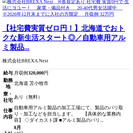
【社宅費実質ゼロ円！】北海道でおト
クな新生活スタート◎／自動車用アル
ミ製品...
株式会社BREXA Next
給与
月収例
320,000
円
勤務
北海道 苫小牧市
地
寮・
あり（無料）
社宅
自動車用アルミ製品の加工工場にて、製品のバリ取
仕事
り・加工などを担当します。 【具体的な業務内
内容
容】 ◇ダイカスト課 ■アルミ製品のバリ...
8月