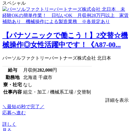
スペシャル
【パナソニックで働こう！】2交替☆機
械操作◎女性活躍中です！《A87-00...
パーソルファクトリーパートナーズ株式会社 北日本
給与
月収例
282,000
円
勤務地
北海道 千歳市
寮・社宅
なし
仕事内容
組立・加工 / 機械系工場 / 交替制
詳細を表示
＼最短45秒で完了／
応募へ進む
詳しく
見る