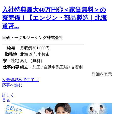
入社特典最大40万円◎＜家賃無料＞の
寮完備！【エンジン・部品製造｜北海
道苫...
日研トータルソーシング株式会社
給与
月収例
301,000
円
勤務地
北海道 苫小牧市
寮・社宅
あり（無料）
仕事内容
組立・加工 / 自動車系工場 / 交替制
詳細を表示
＼最短45秒で完了／
応募へ進む
詳しく
見る