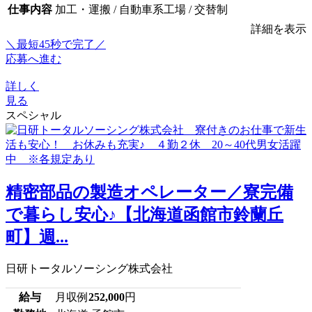
仕事内容
加工・運搬 / 自動車系工場 / 交替制
詳細を表示
＼最短45秒で完了／
応募へ進む
詳しく
見る
スペシャル
精密部品の製造オペレーター／寮完備
で暮らし安心♪【北海道函館市鈴蘭丘
町】週...
日研トータルソーシング株式会社
給与
月収例
252,000
円