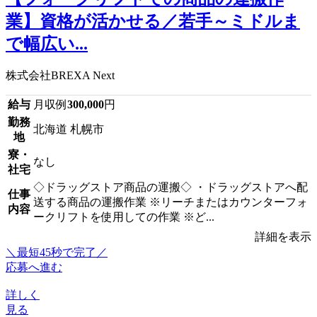
業】資格が活かせる／若手～ミドルま
で幅広い...
株式会社BREXA Next
給与
月収例
300,000
円
勤務
北海道 札幌市
地
寮・
なし
社宅
◇ドラッグストア商品の運搬◇ ・ドラッグストアへ配
仕事
送する商品の運搬作業 ※リーチまたはカウンターフォ
内容
ークリフトを使用しての作業 ※ど...
詳細を表示
＼最短45秒で完了／
応募へ進む
詳しく
見る