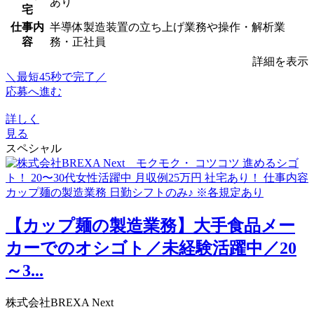
あり
宅
仕事内
半導体製造装置の立ち上げ業務や操作・解析業
容
務・正社員
詳細を表示
＼最短45秒で完了／
応募へ進む
詳しく
見る
スペシャル
【カップ麺の製造業務】大手食品メー
カーでのオシゴト／未経験活躍中／20
～3...
株式会社BREXA Next