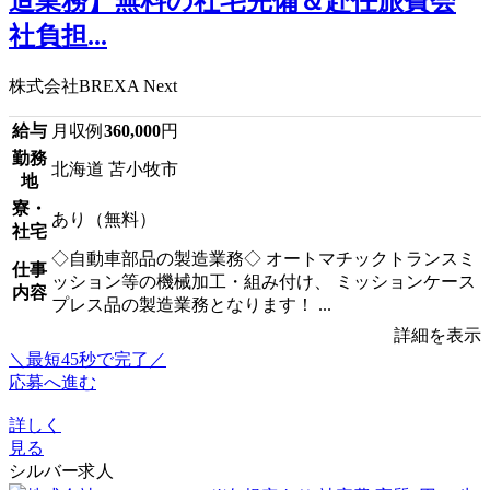
造業務】無料の社宅完備＆赴任旅費会
社負担...
株式会社BREXA Next
給与
月収例
360,000
円
勤務
北海道 苫小牧市
地
寮・
あり（無料）
社宅
◇自動車部品の製造業務◇ オートマチックトランスミ
仕事
ッション等の機械加工・組み付け、 ミッションケース
内容
プレス品の製造業務となります！ ...
詳細を表示
＼最短45秒で完了／
応募へ進む
詳しく
見る
シルバー求人