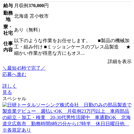
給与
月収例
370,000
円
勤務
北海道 苫小牧市
地
寮・
あり（無料）
社宅
以下のような作業をお任せします。 ■製品の機械加
仕事
工・組み付け ■ミッションケースのプレス品製造 ★
内容
細かい作業が得意な方にもオス...
詳細を表示
＼最短45秒で完了／
応募へ進む
詳しく
見る
スペシャル