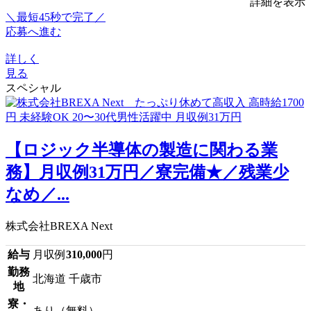
詳細を表示
＼最短45秒で完了／
応募へ進む
詳しく
見る
スペシャル
【ロジック半導体の製造に関わる業
務】月収例31万円／寮完備★／残業少
なめ／...
株式会社BREXA Next
給与
月収例
310,000
円
勤務
北海道 千歳市
地
寮・
あり（無料）