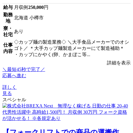
給与
月収例
250,000
円
勤務
北海道 小樽市
地
寮・
あり
社宅
◇カップ麺の製造業務◇ ＼大手食品メーカーでのオシ
仕事
ゴト／ ＊大手カップ麺製造メーカーにて製造補助＊
内容
・カップにかやく(卵、かまぼこ等...
詳細を表示
＼最短45秒で完了／
応募へ進む
詳しく
見る
スペシャル
【フォークリフトでの商品の運搬作