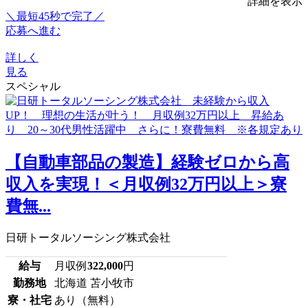
詳細を表示
＼最短45秒で完了／
応募へ進む
詳しく
見る
スペシャル
【自動車部品の製造】経験ゼロから高
収入を実現！＜月収例32万円以上＞寮
費無...
日研トータルソーシング株式会社
給与
月収例
322,000
円
勤務地
北海道 苫小牧市
寮・社宅
あり（無料）