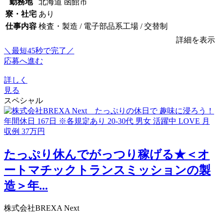
勤務地
北海道 函館市
寮・社宅
あり
仕事内容
検査・製造 / 電子部品系工場 / 交替制
詳細を表示
＼最短45秒で完了／
応募へ進む
詳しく
見る
スペシャル
たっぷり休んでがっつり稼げる★＜オ
ートマチックトランスミッションの製
造＞年...
株式会社BREXA Next