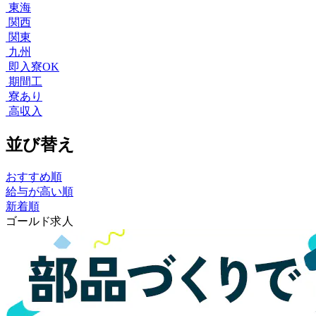
東海
関西
関東
九州
即入寮OK
期間工
寮あり
高収入
並び替え
おすすめ順
給与が高い順
新着順
ゴールド求人