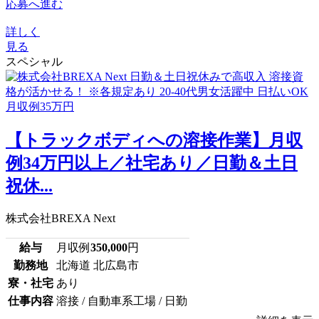
応募へ進む
詳しく
見る
スペシャル
【トラックボディへの溶接作業】月収
例34万円以上／社宅あり／日勤＆土日
祝休...
株式会社BREXA Next
給与
月収例
350,000
円
勤務地
北海道 北広島市
寮・社宅
あり
仕事内容
溶接 / 自動車系工場 / 日勤