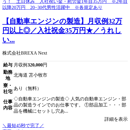
【自動車エンジンの製造】月収例32万
円以上◎／入社祝金35万円★／うれし
い...
株式会社BREXA Next
給与
月収例
320,000
円
勤務
北海道 苫小牧市
地
寮・
あり（無料）
社宅
◇自動車エンジンの製造◇ 人気の自動車エンジン・部
仕事
品の製造ラインでのお仕事です。 ①部品加工・・・部
内容
品を機械にセットし穴あ...
詳細を表示
＼最短45秒で完了／