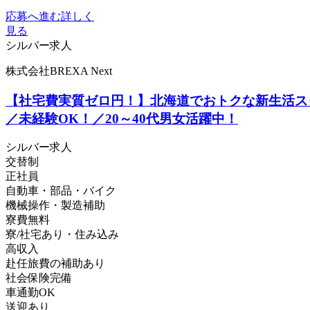
応募へ進む
詳しく
見る
シルバー求人
株式会社BREXA Next
【社宅費実質ゼロ円！】北海道でおトクな新生活スタ
／未経験OK！／20～40代男女活躍中！
シルバー求人
交替制
正社員
自動車・部品・バイク
機械操作・製造補助
寮費無料
寮/社宅あり・住み込み
高収入
赴任旅費の補助あり
社会保険完備
車通勤OK
送迎あり