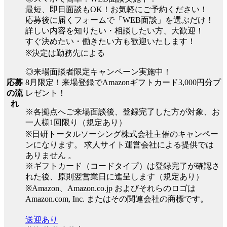
最短、即日面談もOK！お気軽にご予約ください！
応募後に届くフォームで「WEB面談」を選ぶだけ！
詳しい内容を知りたい・相談したい方、大歓迎！
すぐ決めたい・働きたい方も歓迎いたします！
※決定は勤務先による
◎来場面談者限定キャンペーン実施中！
8月限定！来場登録でAmazonギフトカード3,000円分プ
応募
レゼント！
の流
れ
※各拠点へご来場面談後、登録完了した方が対象、お
一人様1回限り（規定あり）
※日研トータルソーシング株式会社主催のキャンペー
ンになります。 求人サイト運営会社による提供では
ありません 。
※ギフトカード（コードタイプ）は登録完了が確認さ
れた後、原則翌営業日に進呈します（規定あり）
※Amazon、Amazon.co.jp およびそれらのロゴは
Amazon.com, Inc. またはその関連会社の商標です。
送迎あり