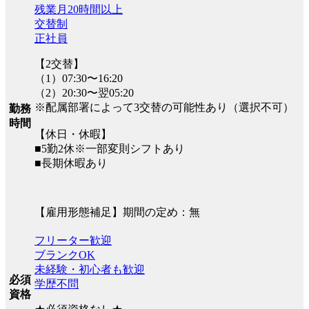
残業月20時間以上
交替制
正社員
【2交替】
（1）07:30〜16:20
（2）20:30〜翌05:20
※配属部署によって3交替の可能性あり（選択不可）
勤務
時間
【休日・休暇】
■5勤2休※一部変則シフトあり
■長期休暇あり
【雇用形態補足】期間の定め：無
フリーター歓迎
ブランクOK
未経験・初心者も歓迎
必須
学歴不問
資格