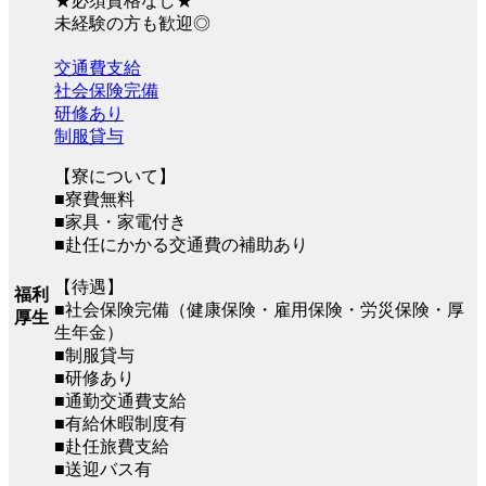
★必須資格なし★
未経験の方も歓迎◎
交通費支給
社会保険完備
研修あり
制服貸与
【寮について】
■寮費無料
■家具・家電付き
■赴任にかかる交通費の補助あり
【待遇】
福利
■社会保険完備（健康保険・雇用保険・労災保険・厚
厚生
生年金）
■制服貸与
■研修あり
■通勤交通費支給
■有給休暇制度有
■赴任旅費支給
■送迎バス有