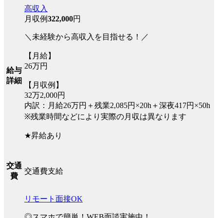
高収入
月収例
322,000
円
＼未経験から高収入を目指せる！／
【月給】
26万円
給与
詳細
【月収例】
32万2,000円
内訳：月給26万円＋残業2,085円×20h＋深夜417円×50h
※残業時間などにより実際の月収は異なります
★昇給あり
交通
交通費支給
費
リモート面接OK
◎スマホで簡単！WEB面談実施中！