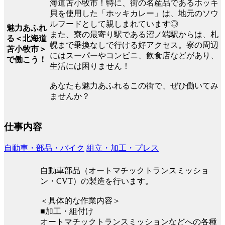
海道苫小牧市！特に、街の名産品であるホッキ
貝を使用した「ホッキカレー」は、地元のソウ
ルフードとして親しまれています◎
魅力あふれ
また、寮の最寄り駅である沼ノ端駅からは、札
る＜北海道
幌まで乗換なしで行ける好アクセス。寮の周辺
苫小牧市＞
にはスーパーやコンビニ、飲食店などがあり、
で働こう！
生活には困りません！
あなたも魅力あふれるこの街で、ぜひ働いてみ
ませんか？
仕事内容
自動車・部品・バイク
組立・加工・プレス
自動車部品（オートマチックトランスミッショ
ン・CVT）の製造を行います。
＜具体的な作業内容＞
■加工・組付け
オートマチックトランスミッションなどへの各種