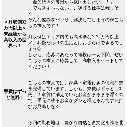
「金欠続きの毎日から抜け出したい…！」
「でもスキルもないし、稼げる仕事は難しそ
う…」
そんな悩みをバッサリ解決してしまうのがこち
＜月収例32
らの求人です！
万円以上＞
未経験から
月収例はエリア内でも高水準な＼32万円以上
高収入の世
／。我慢だらけの生活とはおさらばできるでし
界へ！
ょう◎
しかも、応募にあたって経験は一切不問。ぜひ
こちらの求人に応募して、高収入をゲットして
ください！
こちらの求人では、家具・家電付きの便利な寮
を完備しています。しかも、寮費はずっと＼0
寮費はずっ
円／！家賃に消えていたお金がまるまる浮くの
と無料！
で、手元に残るお金がグンと増えるんです♪ぜ
ひお見逃しなく！
今回の勤務地は、豊かな自然と食文化を誇る北