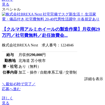
見る
スペシャル
【クルマ用アルミホイールの製造作業】月収例29
万円／社宅費無料／赴任旅費会...
株式会社BREXA Next 求人番号：1224846
給与
月収例
290,000
円
勤務地
北海道 苫小牧市
寮・社宅
あり（無料）
仕事内容
加工・操作 / 自動車系工場 / 交替制
詳細を表示
＼最短45秒で完了／
応募へ進む
詳しく
見る