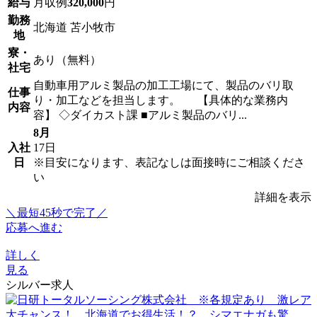
給与
月収例
320,000
円
勤務
北海道 苫小牧市
地
寮・
あり（無料）
社宅
自動車用アルミ製品の加工工場にて、製品のバリ取
仕事
り・加工などを担当します。 【具体的な業務内
内容
容】 ◇ダイカスト課 ■アルミ製品のバリ...
8月
入社
17日
日
※目安になります、表記なしは面接時にご相談くださ
い
詳細を表示
＼最短45秒で完了／
応募へ進む
詳しく
見る
シルバー求人