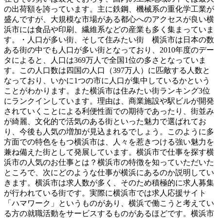
の出荷額を誇っています。主に鉄鋼、機械系の重化学工業が
盛んですが、大規模な市場がある都心へのアクセスが良い横
浜市には食品や印刷、繊維系などの産業も多く集まっていま
す。・人口が多い街、そして住みたい街 横浜市は日本の数
ある街の中でも人口が多い街となっており、2010年度のデー
タによると、人口は369万人で全国1位の多さとなっていま
す。この人口数は四国の人口（397万人）に匹敵する人数と
なっており、いかに1つの市に人口が集中しているかという
ことがわかります。また横浜市は住みたい街ランキング3位
にランクインしています。理由は、商業施設や駅ビルが開発
されていくことによる利便性面での期待であったり、街並み
が綺麗、文化的で活気のある街といった魅力で選ばれてお
り、今後も人気の増加が見込まれるでしょう。このように多
方面での特色をもつ横浜市は、人々を惹きつける強い魅力を
兼ね備えた街として発展しています。横浜市で仕事を探す横
浜市の人気のお仕事とは？横浜市の特徴を知っていただいた
ところで、次にどのような仕事が横浜にあるのか説明してい
きます。横浜市は求人数が多く、そのため積極的に求人募集
が行われている街です。実際に横浜市では求人応援サイト
「ハマワーク」というものがあり、横浜で働こうと考えてい
る方の就職活動をサービスするものがあるほどです。横浜市