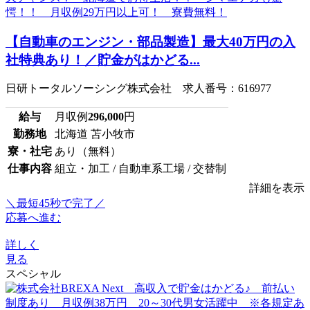
【自動車のエンジン・部品製造】最大40万円の入
社特典あり！／貯金がはかどる...
日研トータルソーシング株式会社 求人番号：616977
給与
月収例
296,000
円
勤務地
北海道 苫小牧市
寮・社宅
あり（無料）
仕事内容
組立・加工 / 自動車系工場 / 交替制
詳細を表示
＼最短45秒で完了／
応募へ進む
詳しく
見る
スペシャル