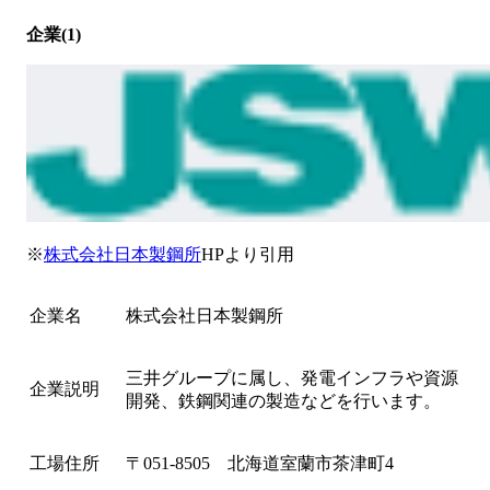
企業(1)
※
株式会社日本製鋼所
HPより引用
企業名
株式会社日本製鋼所
三井グループに属し、発電インフラや資源
企業説明
開発、鉄鋼関連の製造などを行います。
工場住所
〒051-8505 北海道室蘭市茶津町4