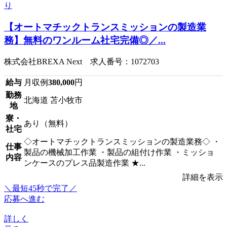
【オートマチックトランスミッションの製造業
務】無料のワンルーム社宅完備◎／...
株式会社BREXA Next 求人番号：1072703
給与
月収例
380,000
円
勤務
北海道 苫小牧市
地
寮・
あり（無料）
社宅
◇オートマチックトランスミッションの製造業務◇ ・
仕事
製品の機械加工作業 ・製品の組付け作業 ・ミッショ
内容
ンケースのプレス品製造作業 ★...
詳細を表示
＼最短45秒で完了／
応募へ進む
詳しく