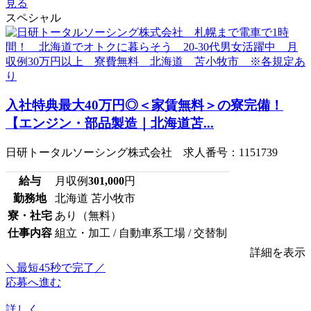
見る
スペシャル
入社特典最大40万円◎＜家賃無料＞の寮完備！
【エンジン・部品製造｜北海道苫...
日研トータルソーシング株式会社 求人番号：1151739
給与
月収例
301,000
円
勤務地
北海道 苫小牧市
寮・社宅
あり（無料）
仕事内容
組立・加工 / 自動車系工場 / 交替制
詳細を表示
＼最短45秒で完了／
応募へ進む
詳しく