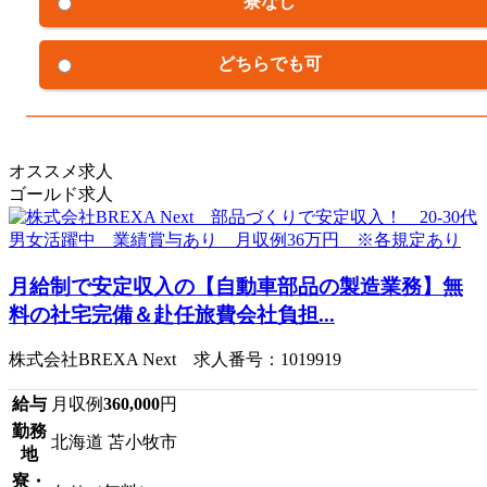
寮なし
どちらでも可
オススメ求人
ゴールド求人
月給制で安定収入の【自動車部品の製造業務】無
料の社宅完備＆赴任旅費会社負担...
株式会社BREXA Next 求人番号：1019919
給与
月収例
360,000
円
勤務
北海道 苫小牧市
地
寮・