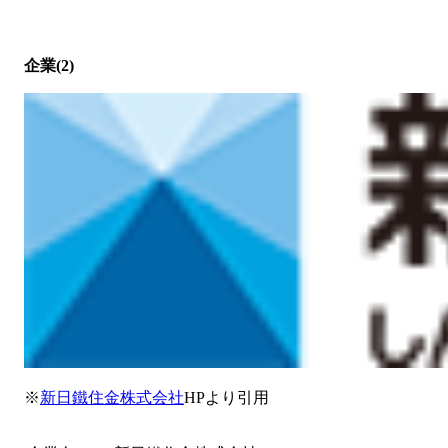
企業(2)
※
新日鐵住金株式会社
HPより引用