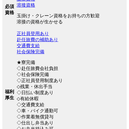
溶接資格
必須
資格
玉掛け・クレーン資格をお持ちの方歓迎
溶接の資格が生かせる
正社員登用あり
赴任旅費の補助あり
交通費支給
社会保険完備
★寮完備
◇赴任旅費会社負担
◇社会保険完備
◇正社員登用制度あり
◇残業・休出手当
福利
◇日払い制度あり
厚生
◇有給休暇
◇交通費支給
◇車・バイク通勤可
◇作業着無償貸与
◇仕出し弁当あり
◇お弁当持込み可