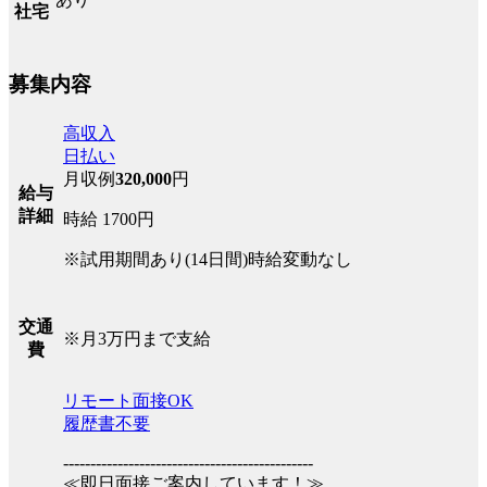
社宅
募集内容
高収入
日払い
月収例
320,000
円
給与
詳細
時給 1700円
※試用期間あり(14日間)時給変動なし
交通
※月3万円まで支給
費
リモート面接OK
履歴書不要
----------------------------------------------
≪即日面接ご案内しています！≫