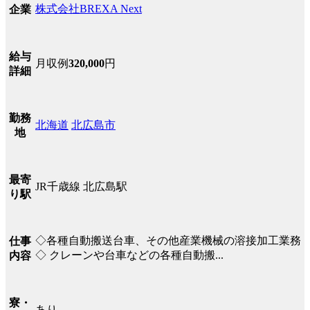
株式会社BREXA Next
企業
給与
月収例
320,000
円
詳細
勤務
北海道
北広島市
地
最寄
JR千歳線 北広島駅
り駅
◇各種自動搬送台車、その他産業機械の溶接加工業務
仕事
◇ クレーンや台車などの各種自動搬...
内容
寮・
あり