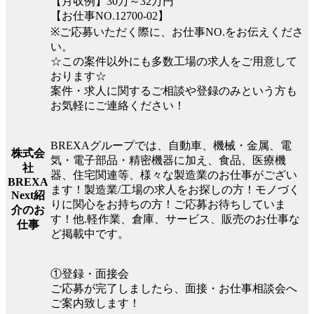
【月収例】30万～32万円
【お仕事NO.12700-02】
※ご応募いただく際に、お仕事NO.をお伝えくださ
い。
☆この案件以外にも多数工場の求人をご用意して
おります☆
案件・求人に関するご相談や登録のみという方も
お気軽にご連絡ください！
BREXAグループでは、自動車、機械・金属、電
株式会
気・電子部品・精密機器に加え、食品、医療機
社
器、住宅関連等、様々な製造業のお仕事がござい
BREXA
ます！製造業/工場の求人をお探しの方！モノづく
Next紹
りに関心をお持ちの方！ご応募お待ちしていま
介のお
す！他.軽作業、倉庫、サービス、販売のお仕事な
仕事
ど掲載中です。
①登録・面接会
ご応募が完了しましたら、面接・お仕事相談会へ
ご案内致します！