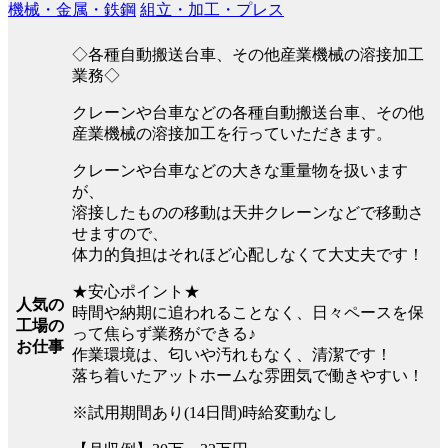
機械・金属・鉄鋼
組立・加工・プレス
◇各種自動搬送台車、その他産業機械の溶接加工
業務◇
クレーンや台車などの各種自動搬送台車、その他
産業機械の溶接加工を行っていただきます。
クレーンや台車などの大きな重量物を扱います
が、
溶接したものの移動は天井クレーンなどで移動さ
せますので、
体力的負担はそれほど心配しなくて大丈夫です！
★安心ポイント★
人気の
時間や納期に追われることなく、日々ペースを保
工場の
って焦らず業務ができる♪
お仕事
作業環境は、匂いや汚れもなく、清潔です！
落ち着いたアットホームな雰囲気で働きやすい！
※試用期間あり(14日間)時給変動なし