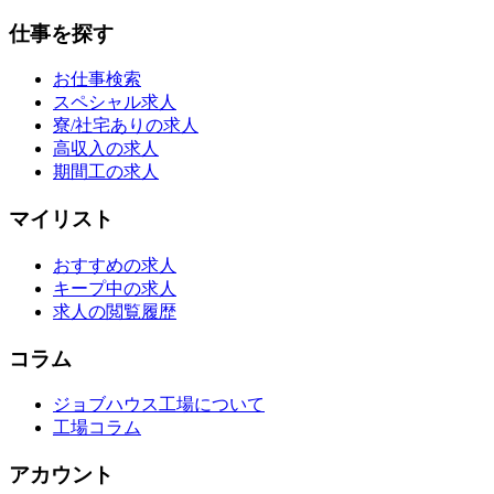
仕事を探す
お仕事検索
スペシャル求人
寮/社宅ありの求人
高収入の求人
期間工の求人
マイリスト
おすすめの求人
キープ中の求人
求人の閲覧履歴
コラム
ジョブハウス工場について
工場コラム
アカウント