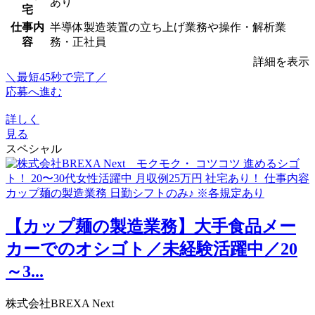
あり
宅
仕事内
半導体製造装置の立ち上げ業務や操作・解析業
容
務・正社員
詳細を表示
＼最短45秒で完了／
応募へ進む
詳しく
見る
スペシャル
【カップ麺の製造業務】大手食品メー
カーでのオシゴト／未経験活躍中／20
～3...
株式会社BREXA Next