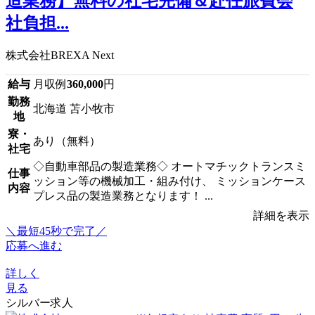
造業務】無料の社宅完備＆赴任旅費会
社負担...
株式会社BREXA Next
給与
月収例
360,000
円
勤務
北海道 苫小牧市
地
寮・
あり（無料）
社宅
◇自動車部品の製造業務◇ オートマチックトランスミ
仕事
ッション等の機械加工・組み付け、 ミッションケース
内容
プレス品の製造業務となります！ ...
詳細を表示
＼最短45秒で完了／
応募へ進む
詳しく
見る
シルバー求人