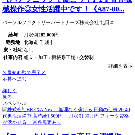
械操作◎女性活躍中です！《A87-00...
パーソルファクトリーパートナーズ株式会社 北日本
給与
月収例
282,000
円
勤務地
北海道 千歳市
寮・社宅
なし
仕事内容
組立・加工 / 機械系工場 / 交替制
詳細を表示
＼最短45秒で完了／
応募へ進む
詳しく
見る
スペシャル