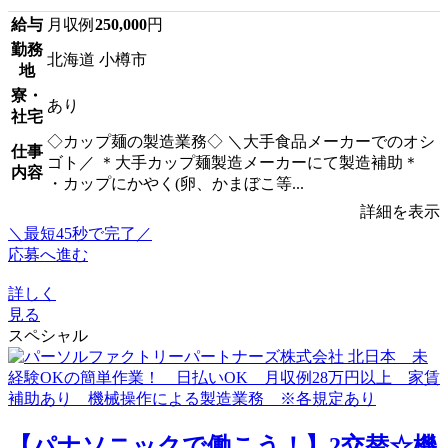
給与
月収例
250,000
円
勤務
北海道 小樽市
地
寮・
あり
社宅
◇カップ麺の製造業務◇ ＼大手食品メーカーでのオシ
仕事
ゴト／ ＊大手カップ麺製造メーカーにて製造補助＊
内容
・カップにかやく(卵、かまぼこ等...
詳細を表示
＼最短45秒で完了／
応募へ進む
詳しく
見る
スペシャル
【パナソニックで働こう！】2交替☆機