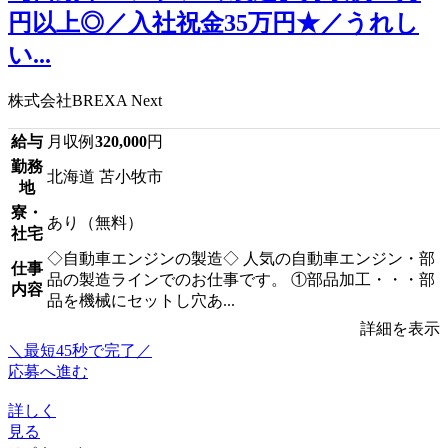
円以上◎／入社祝金35万円★／うれし
い...
株式会社BREXA Next
給与
月収例
320,000
円
勤務
北海道 苫小牧市
地
寮・
あり（無料）
社宅
◇自動車エンジンの製造◇ 人気の自動車エンジン・部
仕事
品の製造ラインでのお仕事です。 ①部品加工・・・部
内容
品を機械にセットし穴あ...
詳細を表示
＼最短45秒で完了／
応募へ進む
詳しく
見る