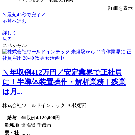
詳細を表示
＼最短45秒で完了／
応募へ進む
詳しく
見る
スペシャル
＼年収例412万円／安定業界で正社員
に！半導体装置操作・解析業務｜残業
は月...
株式会社ワールドインテック FC技術部
給与
年収例
4,120,000
円
勤務地
北海道 千歳市
寮・社