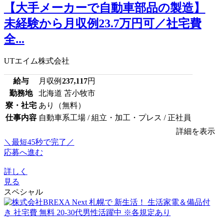
【大手メーカーで自動車部品の製造】
未経験から月収例23.7万円可／社宅費
全...
UTエイム株式会社
給与
月収例
237,117
円
勤務地
北海道 苫小牧市
寮・社宅
あり（無料）
仕事内容
自動車系工場 / 組立・加工・プレス / 正社員
詳細を表示
＼最短45秒で完了／
応募へ進む
詳しく
見る
スペシャル