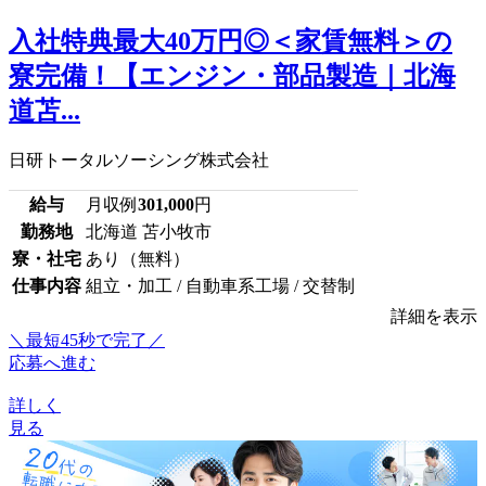
入社特典最大40万円◎＜家賃無料＞の
寮完備！【エンジン・部品製造｜北海
道苫...
日研トータルソーシング株式会社
給与
月収例
301,000
円
勤務地
北海道 苫小牧市
寮・社宅
あり（無料）
仕事内容
組立・加工 / 自動車系工場 / 交替制
詳細を表示
＼最短45秒で完了／
応募へ進む
詳しく
見る