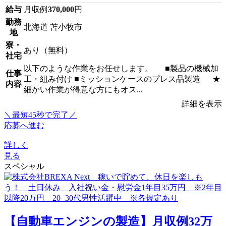
給与
月収例
370,000
円
勤務
北海道 苫小牧市
地
寮・
あり（無料）
社宅
以下のような作業をお任せします。 ■製品の機械加
仕事
工・組み付け ■ミッションケースのプレス品製造 ★
内容
細かい作業が得意な方にもオス...
詳細を表示
＼最短45秒で完了／
応募へ進む
詳しく
見る
スペシャル
【自動車エンジンの製造】月収例32万