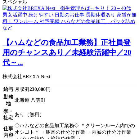
スペシャル
【ハムなどの食品加工業務】正社員登
用のチャンスあり／未経験活躍中／20
代～...
株式会社BREXA Next
給与
月収例
230,000
円
勤務
北海道 八雲町
地
寮・
あり（無料）
社宅
◇ハムなどの食品加工業務◇ ＊クリーンルーム内での
仕事
オシゴト＊ ・豚肉の仕分け作業 ・内臓の仕分け作業
内容
・パック詰め ・箱詰め作業 ・...