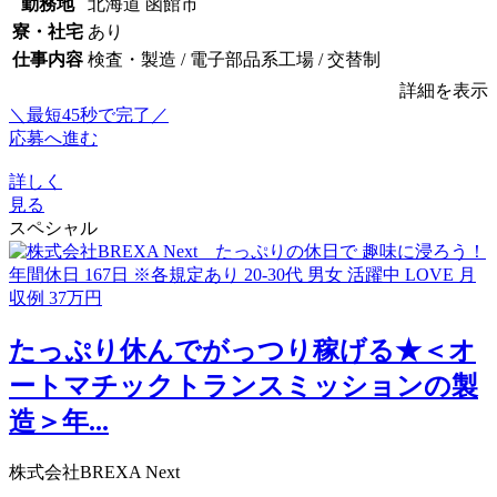
勤務地
北海道 函館市
寮・社宅
あり
仕事内容
検査・製造 / 電子部品系工場 / 交替制
詳細を表示
＼最短45秒で完了／
応募へ進む
詳しく
見る
スペシャル
たっぷり休んでがっつり稼げる★＜オ
ートマチックトランスミッションの製
造＞年...
株式会社BREXA Next