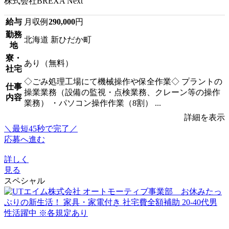
株式会社BREXA Next
給与
月収例
290,000
円
勤務
北海道 新ひだか町
地
寮・
あり（無料）
社宅
◇ごみ処理工場にて機械操作や保全作業◇ プラントの
仕事
操業業務（設備の監視・点検業務、クレーン等の操作
内容
業務） ・パソコン操作作業（8割） ...
詳細を表示
＼最短45秒で完了／
応募へ進む
詳しく
見る
スペシャル