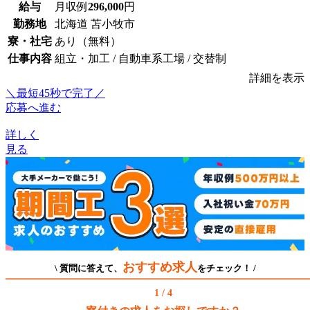
給与
月収例
296,000
円
勤務地
北海道 苫小牧市
寮・社宅
あり（無料）
仕事内容
組立・加工 / 自動車系工場 / 交替制
詳細を表示
＼最短45秒で完了／
応募へ進む
詳しく
見る
おすすめ求人
\ 質問に答えて、
をチェック！ /
1 / 4