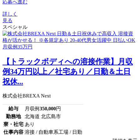
応募へ進む
詳しく
見る
スペシャル
【トラックボディへの溶接作業】月収
例34万円以上／社宅あり／日勤＆土日
祝休...
株式会社BREXA Next
給与
月収例
350,000
円
勤務地
北海道 北広島市
寮・社宅
あり
仕事内容
溶接 / 自動車系工場 / 日勤