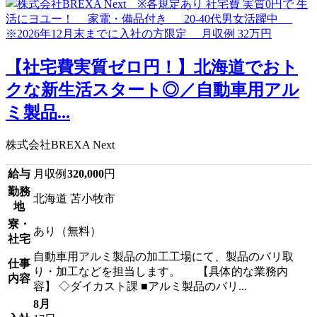
【社宅費実質ゼロ円！】北海道でおト
クな新生活スタート◎／自動車用アル
ミ製品...
株式会社BREXA Next
給与
月収例
320,000
円
勤務
北海道 苫小牧市
地
寮・
あり（無料）
社宅
自動車用アルミ製品の加工工場にて、製品のバリ取
仕事
り・加工などを担当します。 【具体的な業務内
内容
容】 ◇ダイカスト課 ■アルミ製品のバリ...
8月