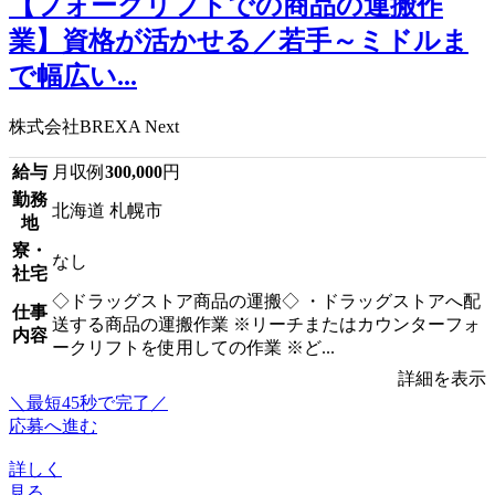
【フォークリフトでの商品の運搬作
業】資格が活かせる／若手～ミドルま
で幅広い...
株式会社BREXA Next
給与
月収例
300,000
円
勤務
北海道 札幌市
地
寮・
なし
社宅
◇ドラッグストア商品の運搬◇ ・ドラッグストアへ配
仕事
送する商品の運搬作業 ※リーチまたはカウンターフォ
内容
ークリフトを使用しての作業 ※ど...
詳細を表示
＼最短45秒で完了／
応募へ進む
詳しく
見る