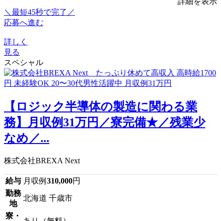
詳細を表示
＼最短45秒で完了／
応募へ進む
詳しく
見る
スペシャル
【ロジック半導体の製造に関わる業
務】月収例31万円／寮完備★／残業少
なめ／...
株式会社BREXA Next
給与
月収例
310,000
円
勤務
北海道 千歳市
地
寮・
あり（無料）