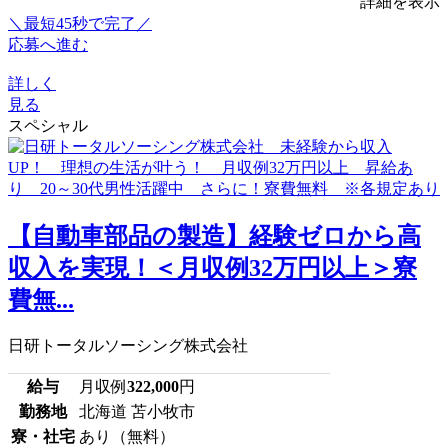
詳細を表示
＼最短45秒で完了／
応募へ進む
詳しく
見る
スペシャル
【自動車部品の製造】経験ゼロから高
収入を実現！＜月収例32万円以上＞寮
費無...
日研トータルソーシング株式会社
給与
月収例
322,000
円
勤務地
北海道 苫小牧市
寮・社宅
あり（無料）