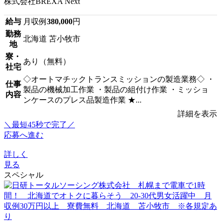
株式会社BREXA Next
給与
月収例
380,000
円
勤務
北海道 苫小牧市
地
寮・
あり（無料）
社宅
◇オートマチックトランスミッションの製造業務◇ ・
仕事
製品の機械加工作業 ・製品の組付け作業 ・ミッショ
内容
ンケースのプレス品製造作業 ★...
詳細を表示
＼最短45秒で完了／
応募へ進む
詳しく
見る
スペシャル