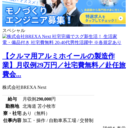
スペシャル
【クルマ用アルミホイールの製造作
業】月収例29万円／社宅費無料／赴任旅
費会...
株式会社BREXA Next
給与
月収例
290,000
円
勤務地
北海道 苫小牧市
寮・社宅
あり（無料）
仕事内容
加工・操作 / 自動車系工場 / 交替制