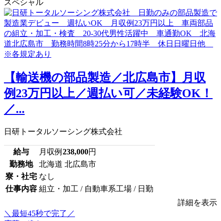
スペシャル
【輸送機の部品製造／北広島市】月収
例23万円以上／週払い可／未経験OK！
／...
日研トータルソーシング株式会社
給与
月収例
238,000
円
勤務地
北海道 北広島市
寮・社宅
なし
仕事内容
組立・加工 / 自動車系工場 / 日勤
詳細を表示
＼最短45秒で完了／