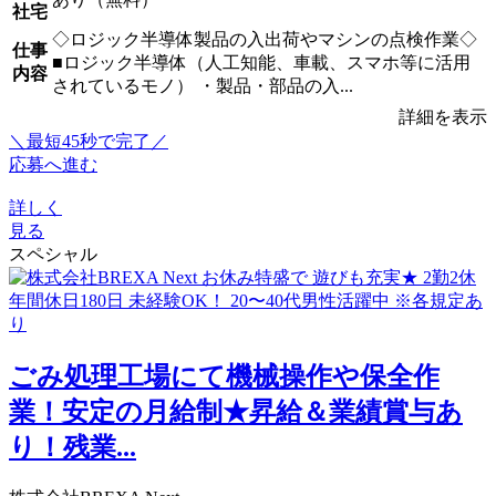
社宅
◇ロジック半導体製品の入出荷やマシンの点検作業◇
仕事
■ロジック半導体（人工知能、車載、スマホ等に活用
内容
されているモノ） ・製品・部品の入...
詳細を表示
＼最短45秒で完了／
応募へ進む
詳しく
見る
スペシャル
ごみ処理工場にて機械操作や保全作
業！安定の月給制★昇給＆業績賞与あ
り！残業...