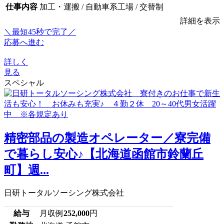
仕事内容
加工・運搬 / 自動車系工場 / 交替制
詳細を表示
＼最短45秒で完了／
応募へ進む
詳しく
見る
スペシャル
精密部品の製造オペレーター／寮完備
で暮らし安心♪【北海道函館市鈴蘭丘
町】週...
日研トータルソーシング株式会社
給与
月収例
252,000
円