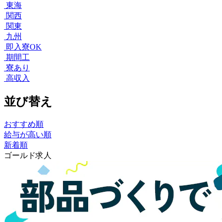
東海
関西
関東
九州
即入寮OK
期間工
寮あり
高収入
並び替え
おすすめ順
給与が高い順
新着順
ゴールド求人