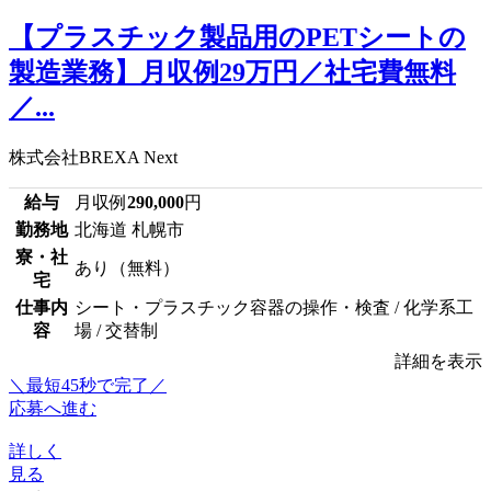
【プラスチック製品用のPETシートの
製造業務】月収例29万円／社宅費無料
／...
株式会社BREXA Next
給与
月収例
290,000
円
勤務地
北海道 札幌市
寮・社
あり（無料）
宅
仕事内
シート・プラスチック容器の操作・検査 / 化学系工
容
場 / 交替制
詳細を表示
＼最短45秒で完了／
応募へ進む
詳しく
見る