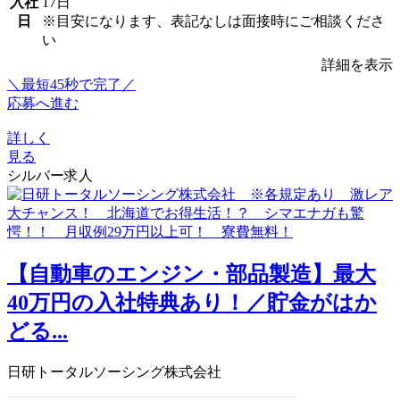
入社
17日
日
※目安になります、表記なしは面接時にご相談くださ
い
詳細を表示
＼最短45秒で完了／
応募へ進む
詳しく
見る
シルバー求人
【自動車のエンジン・部品製造】最大
40万円の入社特典あり！／貯金がはか
どる...
日研トータルソーシング株式会社