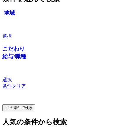
地域
選択
こだわり
給与/職種
選択
条件クリア
この条件で検索
人気の条件から検索