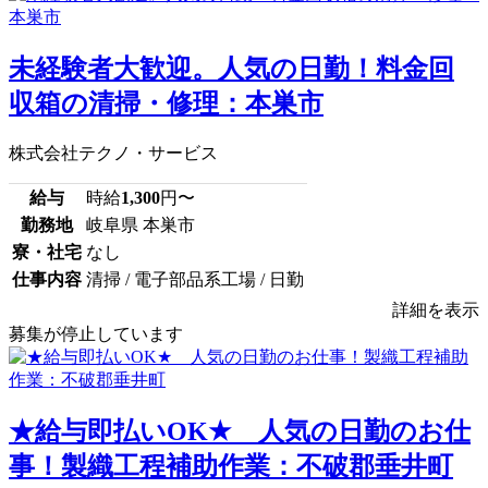
未経験者大歓迎。人気の日勤！料金回
収箱の清掃・修理：本巣市
株式会社テクノ・サービス
給与
時給
1,300
円〜
勤務地
岐阜県 本巣市
寮・社宅
なし
仕事内容
清掃 / 電子部品系工場 / 日勤
詳細を表示
募集が停止しています
★給与即払いOK★ 人気の日勤のお仕
事！製織工程補助作業：不破郡垂井町