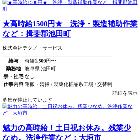
★高時給1500円★ 洗浄・製造補助作業
など：揖斐郡池田町
株式会社テクノ・サービス
給与
時給
1,500
円〜
勤務地
岐阜県 池田町
寮・社宅
なし
仕事内容
運搬・清掃 / 製薬化粧品系工場 / 交替制
詳細を表示
募集が停止しています
魅力の高時給！土日祝お休み。残業少
なめ。洗浄作業など：大垣市