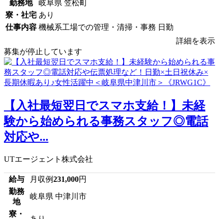
勤務地
岐阜県 笠松町
寮・社宅
あり
仕事内容
機械系工場での管理・清掃・事務 日勤
詳細を表示
募集が停止しています
【入社最短翌日でスマホ支給！】未経
験から始められる事務スタッフ◎電話
対応や...
UTエージェント株式会社
給与
月収例
231,000
円
勤務
岐阜県 中津川市
地
寮・
あり