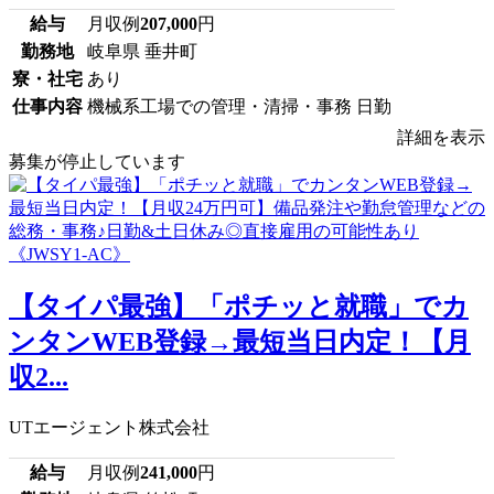
給与
月収例
207,000
円
勤務地
岐阜県 垂井町
寮・社宅
あり
仕事内容
機械系工場での管理・清掃・事務 日勤
詳細を表示
募集が停止しています
【タイパ最強】「ポチッと就職」でカ
ンタンWEB登録→最短当日内定！【月
収2...
UTエージェント株式会社
給与
月収例
241,000
円