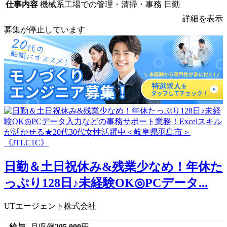
仕事内容
機械系工場での管理・清掃・事務 日勤
詳細を表示
募集が停止しています
日勤＆土日祝休み&残業少なめ！年休た
っぷり128日♪未経験OK◎PCデータ...
UTエージェント株式会社
給与
月収例
205,000
円