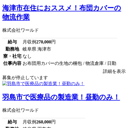
海津市在住におススメ！布団カバーの
物流作業
株式会社ワールド
給与
月収例
270,000
円
勤務地
岐阜県 海津市
寮・社宅
なし
仕事内容
お布団用カバーの生地の梱包 / 物流倉庫 / 日勤
詳細を表示
募集が停止しています
羽島市で医療品の製造業！昼勤のみ！
株式会社ワールド
給与
月収例
260,000
円