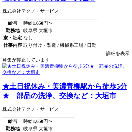
株式会社テクノ・サービス
給与
時給
1,650
円〜
勤務地
岐阜県 大垣市
寮・社宅
なし
仕事内容
取り付け・製造 / 機械系工場 / 日勤
詳細を表示
募集が停止しています
★土日祝休み・美濃青柳駅から徒歩5分
★ 部品の洗浄、交換など：大垣市
株式会社テクノ・サービス
給与
時給
1,650
円〜
勤務地
岐阜県 大垣市