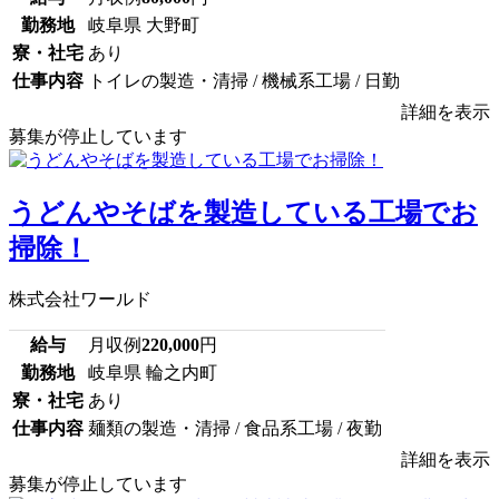
勤務地
岐阜県 大野町
寮・社宅
あり
仕事内容
トイレの製造・清掃 / 機械系工場 / 日勤
詳細を表示
募集が停止しています
うどんやそばを製造している工場でお
掃除！
株式会社ワールド
給与
月収例
220,000
円
勤務地
岐阜県 輪之内町
寮・社宅
あり
仕事内容
麺類の製造・清掃 / 食品系工場 / 夜勤
詳細を表示
募集が停止しています