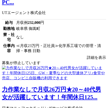
PC...
UTエージェント株式会社
給与
月収例
232,000
円
勤務地
岐阜県 御嵩町
寮・社
なし
宅
仕事内
≪月収23万円・正社員≫化学系工場での管理・清
容
掃・事務 日勤
詳細を表示
募集が停止しています
力作業なしで月収26万円★20～40代男
女が活躍しています！年間休日125...