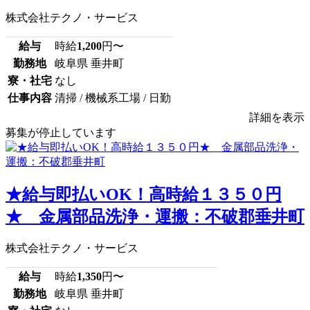
株式会社テクノ・サービス
給与
時給
1,200
円〜
勤務地
岐阜県 垂井町
寮・社宅
なし
仕事内容
清掃 / 機械系工場 / 日勤
詳細を表示
募集が停止しています
★給与即払いOK！高時給１３５０円
★ 金属部品洗浄・運搬：不破郡垂井町
株式会社テクノ・サービス
給与
時給
1,350
円〜
勤務地
岐阜県 垂井町