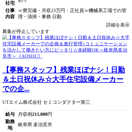
社宅
仕事
≪寮完備・月収23万円・正社員≫機械系工場での管
内容
理・清掃・事務 日勤
詳細を表示
募集が停止しています
【事務スタッフ】残業ほぼナシ！日勤
＆土日祝休み☆大手住宅設備メーカー
での企...
UTエイム株式会社 セミコンダクター第三
給与
月収例
211,000
円
勤務
岐阜県 多治見市
地