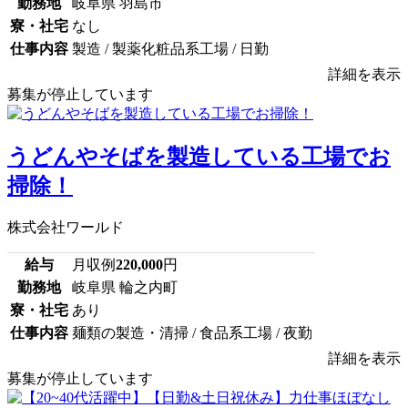
勤務地
岐阜県 羽島市
寮・社宅
なし
仕事内容
製造 / 製薬化粧品系工場 / 日勤
詳細を表示
募集が停止しています
うどんやそばを製造している工場でお
掃除！
株式会社ワールド
給与
月収例
220,000
円
勤務地
岐阜県 輪之内町
寮・社宅
あり
仕事内容
麺類の製造・清掃 / 食品系工場 / 夜勤
詳細を表示
募集が停止しています