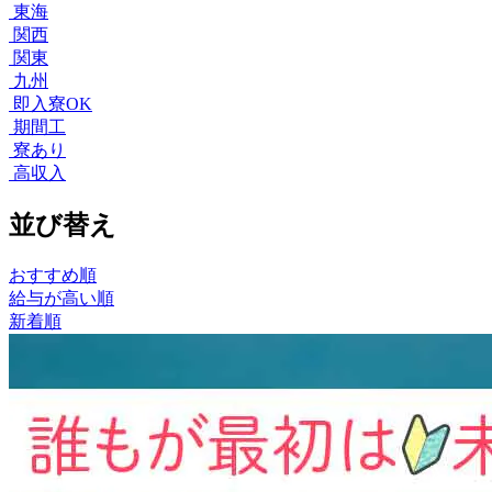
東海
関西
関東
九州
即入寮OK
期間工
寮あり
高収入
並び替え
おすすめ順
給与が高い順
新着順