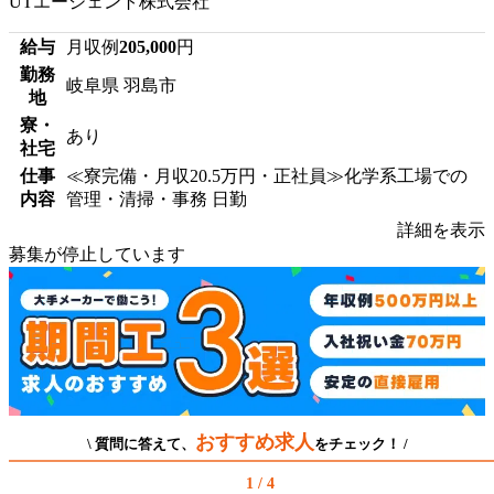
UTエージェント株式会社
給与
月収例
205,000
円
勤務
岐阜県 羽島市
地
寮・
あり
社宅
仕事
≪寮完備・月収20.5万円・正社員≫化学系工場での
内容
管理・清掃・事務 日勤
詳細を表示
募集が停止しています
おすすめ求人
\ 質問に答えて、
をチェック！ /
1 / 4