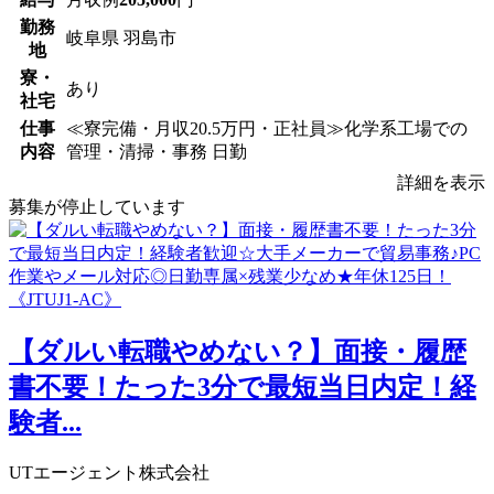
勤務
岐阜県 羽島市
地
寮・
あり
社宅
仕事
≪寮完備・月収20.5万円・正社員≫化学系工場での
内容
管理・清掃・事務 日勤
詳細を表示
募集が停止しています
【ダルい転職やめない？】面接・履歴
書不要！たった3分で最短当日内定！経
験者...
UTエージェント株式会社