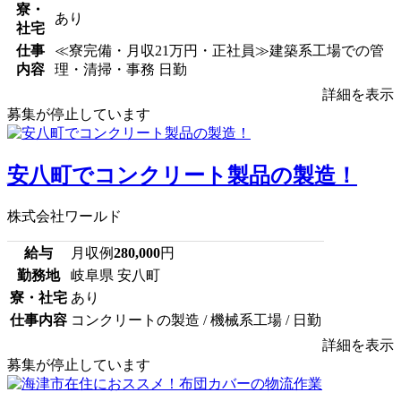
寮・
あり
社宅
仕事
≪寮完備・月収21万円・正社員≫建築系工場での管
内容
理・清掃・事務 日勤
詳細を表示
募集が停止しています
安八町でコンクリート製品の製造！
株式会社ワールド
給与
月収例
280,000
円
勤務地
岐阜県 安八町
寮・社宅
あり
仕事内容
コンクリートの製造 / 機械系工場 / 日勤
詳細を表示
募集が停止しています