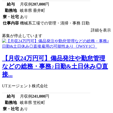
給与
月収例
207,000
円
勤務地
岐阜県 垂井町
寮・社宅
あり
仕事内容
機械系工場での管理・清掃・事務 日勤
詳細を表示
募集が停止しています
【月収24万円可】備品発注や勤怠管理
などの総務・事務♪日勤&土日休み◎直
接...
UTエージェント株式会社
給与
月収例
241,000
円
勤務地
岐阜県 笠松町
寮・社宅
あり