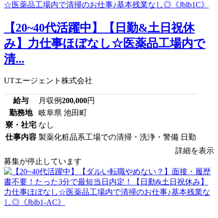
【20~40代活躍中】【日勤&土日祝休
み】力仕事ほぼなし☆医薬品工場内で
清...
UTエージェント株式会社
給与
月収例
200,000
円
勤務地
岐阜県 池田町
寮・社宅
なし
仕事内容
製薬化粧品系工場での清掃・洗浄・警備 日勤
詳細を表示
募集が停止しています