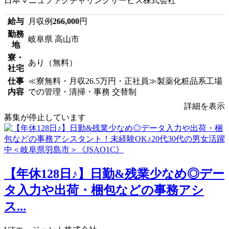
日本マニュファクチャリングサービス株式会社
給与
月収例
266,000
円
勤務
岐阜県 高山市
地
寮・
あり（無料）
社宅
仕事
≪寮無料・月収26.5万円・正社員≫製薬化粧品系工場
内容
での管理・清掃・事務 交替制
詳細を表示
募集が停止しています
【年休128日♪】日勤&残業少なめ◎デー
タ入力や出荷・梱包などの事務アシ
ス...