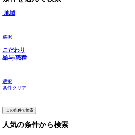
地域
選択
こだわり
給与/職種
選択
条件クリア
この条件で検索
人気の条件から検索