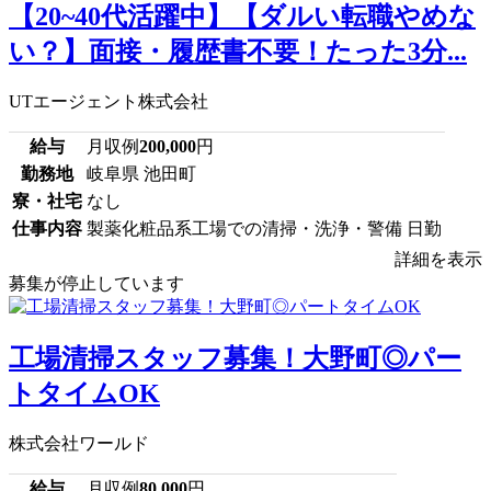
【20~40代活躍中】【ダルい転職やめな
い？】面接・履歴書不要！たった3分...
UTエージェント株式会社
給与
月収例
200,000
円
勤務地
岐阜県 池田町
寮・社宅
なし
仕事内容
製薬化粧品系工場での清掃・洗浄・警備 日勤
詳細を表示
募集が停止しています
工場清掃スタッフ募集！大野町◎パー
トタイムOK
株式会社ワールド
給与
月収例
80,000
円