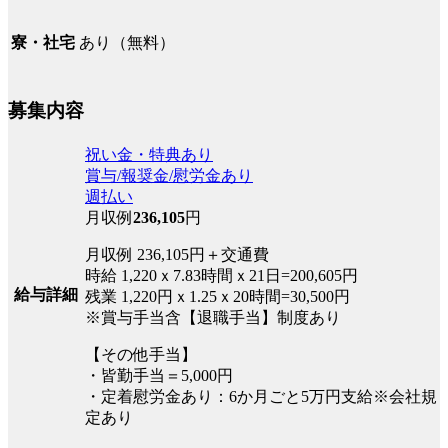
あり（無料）
寮・社宅
募集内容
祝い金・特典あり
賞与/報奨金/慰労金あり
週払い
月収例
236,105
円
月収例 236,105円＋交通費
時給 1,220ｘ7.83時間ｘ21日=200,605円
給与詳細
残業 1,220円ｘ1.25ｘ20時間=30,500円
※賞与手当含【退職手当】制度あり
【その他手当】
・皆勤手当＝5,000円
・定着慰労金あり：6か月ごと5万円支給※会社規
定あり