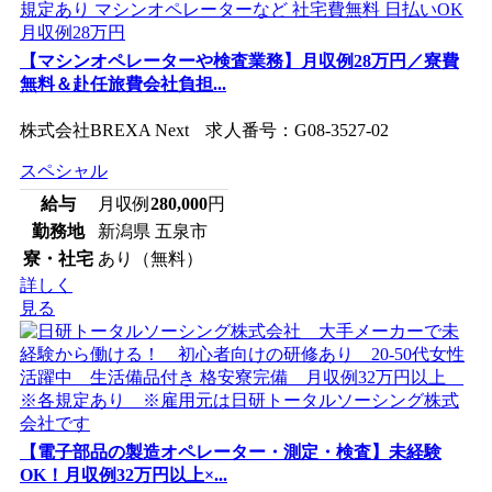
【マシンオペレーターや検査業務】月収例28万円／寮費
無料＆赴任旅費会社負担...
株式会社BREXA Next 求人番号：G08-3527-02
スペシャル
給与
月収例
280,000
円
勤務地
新潟県 五泉市
寮・社宅
あり（無料）
詳しく
見る
【電子部品の製造オペレーター・測定・検査】未経験
OK！月収例32万円以上×...