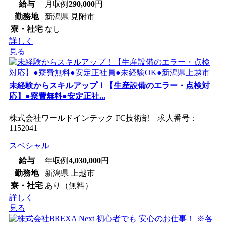
給与
月収例
290,000
円
勤務地
新潟県 見附市
寮・社宅
なし
詳しく
見る
未経験からスキルアップ！【生産設備のエラー・点検対
応】●寮費無料●安定正社...
株式会社ワールドインテック FC技術部 求人番号：
1152041
スペシャル
給与
年収例
4,030,000
円
勤務地
新潟県 上越市
寮・社宅
あり（無料）
詳しく
見る