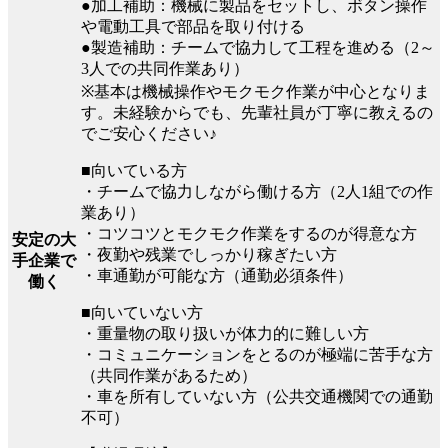
●加工補助：機械に製品をセットし、ボタン操作
や電動工具で部品を取り付ける
●製造補助：チームで協力して工程を進める（2～
3人での共同作業あり）
※基本は機械操作やモクモク作業が中心となりま
す。未経験からでも、先輩社員が丁寧に教えるの
でご安心ください♪
■向いている方
・チームで協力しながら働ける方（2人1組での作
業あり）
・コツコツとモクモク作業をするのが得意な方
安定の大
・夜勤や残業でしっかり稼ぎたい方
手企業で
・車通勤が可能な方（通勤必須条件）
働く
■向いていない方
・重量物の取り扱いが体力的に難しい方
・コミュニケーションをとるのが極端に苦手な方
（共同作業があるため）
・車を所有していない方（公共交通機関での通勤
不可）