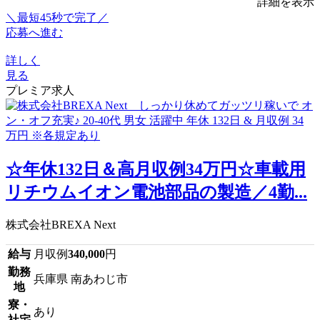
詳細を表示
＼最短45秒で完了／
応募へ進む
詳しく
見る
プレミア求人
☆年休132日＆高月収例34万円☆車載用
リチウムイオン電池部品の製造／4勤...
株式会社BREXA Next
給与
月収例
340,000
円
勤務
兵庫県 南あわじ市
地
寮・
あり
社宅