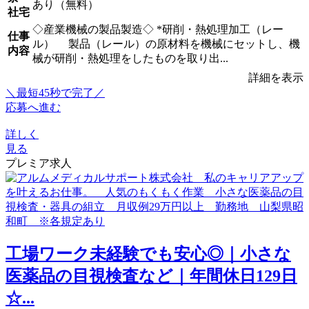
あり（無料）
社宅
◇産業機械の製品製造◇ *研削・熱処理加工（レー
仕事
ル） 製品（レール）の原材料を機械にセットし、機
内容
械が研削・熱処理をしたものを取り出...
詳細を表示
＼最短45秒で完了／
応募へ進む
詳しく
見る
プレミア求人
工場ワーク未経験でも安心◎｜小さな
医薬品の目視検査など｜年間休日129日
☆...