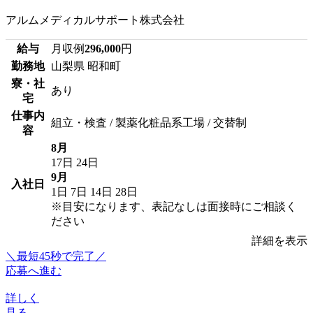
アルムメディカルサポート株式会社
給与
月収例
296,000
円
勤務地
山梨県 昭和町
寮・社
あり
宅
仕事内
組立・検査 / 製薬化粧品系工場 / 交替制
容
8月
17日
24日
9月
入社日
1日
7日
14日
28日
※目安になります、表記なしは面接時にご相談く
ださい
詳細を表示
＼最短45秒で完了／
応募へ進む
詳しく
見る