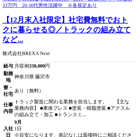
【12月末入社限定】社宅費無料でおト
クに暮らせる◎／トラックの組み立て
など...
株式会社BREXA Next
給与
月収例
330,000
円
勤務
神奈川県 藤沢市
地
寮・
あり（無料）
社宅
トラック製造に関わる業務を担当します。 【主な
仕事
業務内容】 ■車体プレス ■塗装・樹脂塗装 ■アクスル
内容
の組み立て・加工 ■トランスミ...
9月
入社
1日
日
※目安になります、表記なしは面接時にご相談くださ