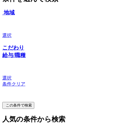
地域
選択
こだわり
給与/職種
選択
条件クリア
この条件で検索
人気の条件から検索