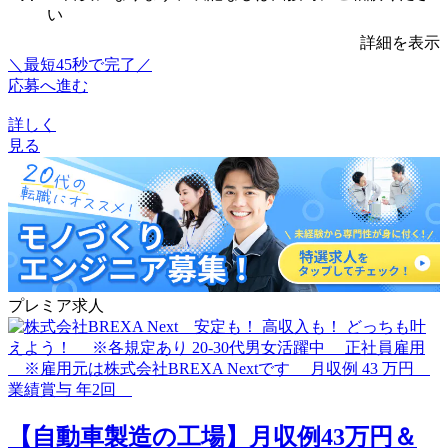
い
詳細を表示
＼最短45秒で完了／
応募へ進む
詳しく
見る
プレミア求人
【自動車製造の工場】月収例43万円＆