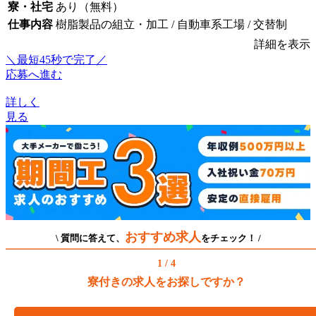
寮・社宅
あり（無料）
仕事内容
樹脂製品の組立・加工 / 自動車系工場 / 交替制
詳細を表示
＼最短45秒で完了／
応募へ進む
詳しく
見る
おすすめ求人
\ 質問に答えて、
をチェック！ /
1 / 4
寮付きの求人をお探しですか？