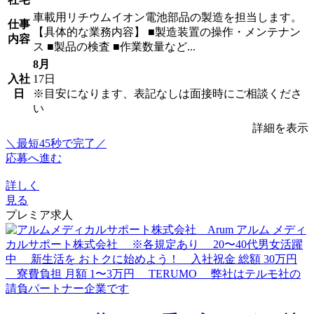
車載用リチウムイオン電池部品の製造を担当します。
仕事
【具体的な業務内容】 ■製造装置の操作・メンテナン
内容
ス ■製品の検査 ■作業数量など...
8月
入社
17日
日
※目安になります、表記なしは面接時にご相談くださ
い
詳細を表示
＼最短45秒で完了／
応募へ進む
詳しく
見る
プレミア求人