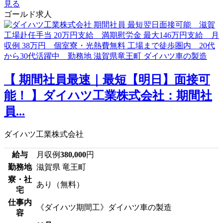
見る
ゴールド求人
【 期間社員最速｜最短【明日】面接可
能！ 】ダイハツ工業株式会社：期間社
員...
ダイハツ工業株式会社
給与
月収例
380,000
円
勤務地
滋賀県 竜王町
寮・社
あり（無料）
宅
仕事内
《ダイハツ期間工》ダイハツ車の製造
容