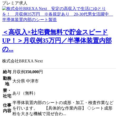
プレミア求人
＜高収入×社宅費無料で貯金スピード
UP！＞月収例35万円／半導体装置内部
の...
株式会社BREXA Next
給与
月収例
350,000
円
勤務
大分県 中津市
地
寮・
あり（無料）
社宅
半導体装置内部のシートの成形・加工・検査作業など
仕事
を行います。 【具体的な作業内容】 ◇シート成形
内容
粉を大きな機械で混ぜ合わ...