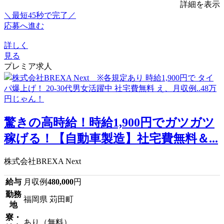
詳細を表示
＼最短45秒で完了／
応募へ進む
詳しく
見る
プレミア求人
驚きの高時給！時給1,900円でガツガツ
稼げる！【自動車製造】社宅費無料＆...
株式会社BREXA Next
給与
月収例
480,000
円
勤務
福岡県 苅田町
地
寮・
あり（無料）