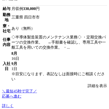
給与
月収例
330,000
円
勤務
三重県 四日市市
地
寮・
あり（無料）
社宅
◇半導体製造装置のメンテナンス業務◇ ・定期交換パ
仕事
ーツの交換作業。 →手順書を確認し、専用工具や一
内容
般工具を用いての交換作業。 ・...
8月
16日
入社
9月
日
1日
※目安になります、表記なしは面接時にご相談くださ
い
詳細を表示
＼最短45秒で完了／
応募へ進む
詳しく