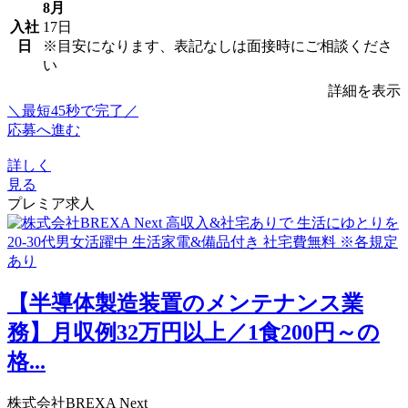
8月
入社
17日
日
※目安になります、表記なしは面接時にご相談くださ
い
詳細を表示
＼最短45秒で完了／
応募へ進む
詳しく
見る
プレミア求人
【半導体製造装置のメンテナンス業
務】月収例32万円以上／1食200円～の
格...
株式会社BREXA Next