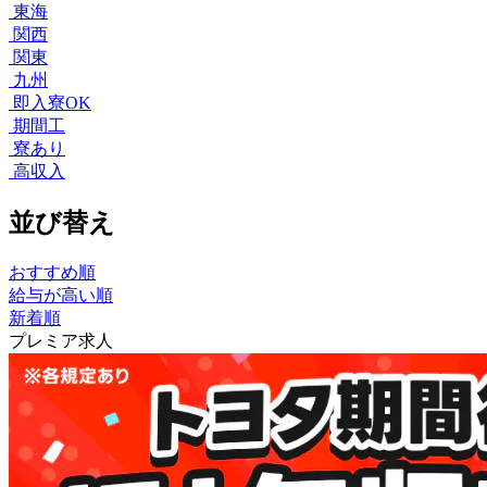
東海
関西
関東
九州
即入寮OK
期間工
寮あり
高収入
並び替え
おすすめ順
給与が高い順
新着順
プレミア求人