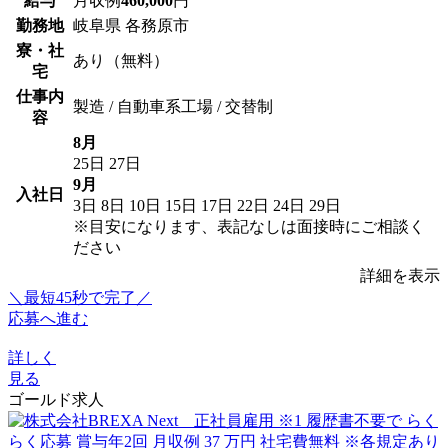
給与
月収例
460,000
円
勤務地
岐阜県 各務原市
寮・社
あり（無料）
宅
仕事内
製造 / 自動車系工場 / 交替制
容
8月
25日
27日
9月
入社日
3日
8日
10日
15日
17日
22日
24日
29日
※目安になります、表記なしは面接時にご相談く
ださい
詳細を表示
＼最短45秒で完了／
応募へ進む
詳しく
見る
ゴールド求人