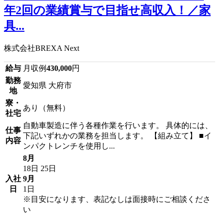
年2回の業績賞与で目指せ高収入！／家
具...
株式会社BREXA Next
給与
月収例
430,000
円
勤務
愛知県 大府市
地
寮・
あり（無料）
社宅
自動車製造に伴う各種作業を行います。 具体的には、
仕事
下記いずれかの業務を担当します。 【組み立て】 ■イ
内容
ンパクトレンチを使用し...
8月
18日
25日
入社
9月
日
1日
※目安になります、表記なしは面接時にご相談くださ
い