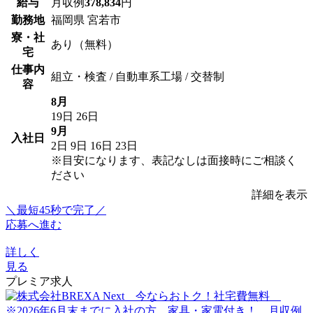
給与
月収例
378,834
円
勤務地
福岡県 宮若市
寮・社
あり（無料）
宅
仕事内
組立・検査 / 自動車系工場 / 交替制
容
8月
19日
26日
9月
入社日
2日
9日
16日
23日
※目安になります、表記なしは面接時にご相談く
ださい
詳細を表示
＼最短45秒で完了／
応募へ進む
詳しく
見る
プレミア求人