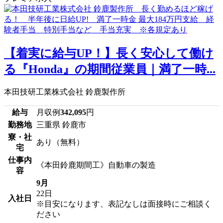
【着実に給与UP！】長く安心して働け
る『Honda』の期間従業員｜満了一時...
本田技研工業株式会社 鈴鹿製作所
給与
月収例
342,095
円
勤務地
三重県 鈴鹿市
寮・社
あり（無料）
宅
仕事内
《本田鈴鹿期間工》自動車の製造
容
9月
22日
入社日
※目安になります、表記なしは面接時にご相談く
ださい