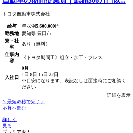
自動車の期間従業員｜総額306万円以...
トヨタ自動車株式会社
給与
年収例
5,600,000
円
勤務地
愛知県 豊田市
寮・社
あり（無料）
宅
仕事内
《トヨタ期間工》組立・加工・プレス
容
9月
1日
8日
15日
22日
入社日
※目安になります、表記なしは面接時にご相談く
ださい
詳細を表示
＼最短45秒で完了／
応募へ進む
詳しく
見る
プレミア求人