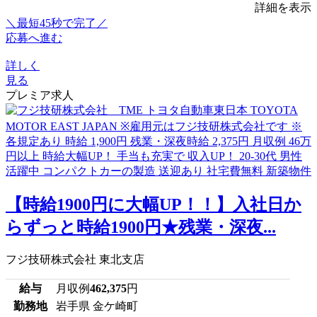
詳細を表示
＼最短45秒で完了／
応募へ進む
詳しく
見る
プレミア求人
【時給1900円に大幅UP！！】入社日か
らずっと時給1900円★残業・深夜...
フジ技研株式会社 東北支店
給与
月収例
462,375
円
勤務地
岩手県 金ケ崎町