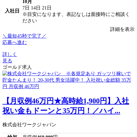
10月
7日
14日
21日
入社日
※目安になります、表記なしは面接時にご相談く
ださい
詳細を表示
＼最短45秒で完了／
応募へ進む
詳しく
見る
ゴールド求人
【月収例46万円★高時給1,900円】入社
祝い金もドーンと35万円！／ハイ...
株式会社ワークジャパン