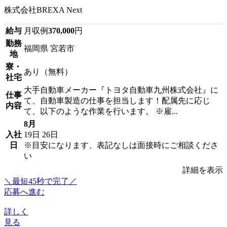
株式会社BREXA Next
給与
月収例
370,000
円
勤務
福岡県 宮若市
地
寮・
あり（無料）
社宅
大手自動車メーカー『トヨタ自動車九州株式会社』に
仕事
て、自動車製造の仕事を担当します！配属先に応じ
内容
て、以下のような作業を行います。 ※雇...
8月
入社
19日
26日
日
※目安になります、表記なしは面接時にご相談くださ
い
詳細を表示
＼最短45秒で完了／
応募へ進む
詳しく
見る