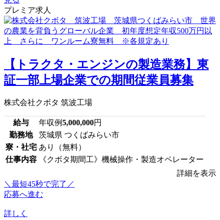
プレミア求人
【トラクタ・エンジンの製造業務】東
証一部上場企業での期間従業員募集
株式会社クボタ 筑波工場
給与
年収例
5,000,000
円
勤務地
茨城県 つくばみらい市
寮・社宅
あり（無料）
仕事内容
《クボタ期間工》機械操作・製造オペレーター
詳細を表示
＼最短45秒で完了／
応募へ進む
詳しく