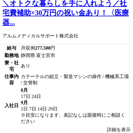
＼オトクな暮らしを手に入れよう／社
宅費補助×30万円の祝い金あり！〈医療
器...
アルムメディカルサポート株式会社
給与
月収例
277,500
円
勤務地
静岡県 富士宮市
寮・社
あり
宅
仕事内
カテーテルの組立・製造マシンの操作 / 機械系工場
容
/ 交替制
8月
17日
24日
9月
入社日
1日
7日
14日
29日
※目安になります、表記なしは面接時にご相談く
ださい
詳細を表示