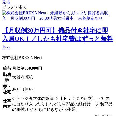
見る
プレミア求人
【月収例30万円可】備品付き社宅に即
入居OK！／しかも社宅費はずっと無料
♪...
株式会社BREXA Next
給与
月収例
300,000
円
勤務
大阪府 堺市
地
寮・
あり（無料）
社宅
◇トラクタ本体の製造◇ 【トラクタの組立】 ・社内
仕事
に出たり入ったりしながら車部品の組付け ・外装部品
内容
の組付け ※ともに動きながら作業...