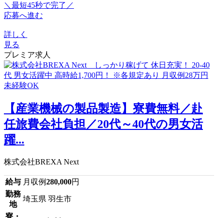
＼最短45秒で完了／
応募へ進む
詳しく
見る
プレミア求人
【産業機械の製品製造】寮費無料／赴
任旅費会社負担／20代～40代の男女活
躍...
株式会社BREXA Next
給与
月収例
280,000
円
勤務
埼玉県 羽生市
地
寮・