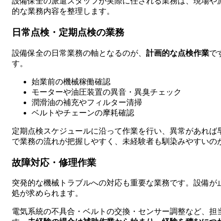
設備保全の派遣スタッフが実際に任される業務は、現場や
的な業務内容を整理します。
日常点検・定期点検の業務
設備保全の日常業務の軸となるのが、
計画的な点検作業
で
す。
始業前の機械稼働確認
モーターや油圧装置の異音・異臭チェック
潤滑油の補充やフィルター清掃
ベルトやチェーンの摩耗確認
定期点検スケジュールに沿って作業を行い、異常があれば
で業務の流れが把握しやすく、未経験者も馴染みやすいの
故障対応・修理作業
突発的な機械トラブルへの対応も重要な業務です。設備が
処が求められます。
電気系統の不具合・ベルトの交換・センサー調整など、担