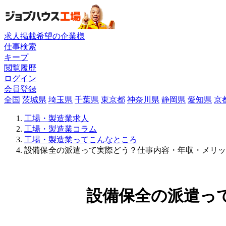
求人掲載希望の企業様
仕事検索
キープ
閲覧履歴
ログイン
会員登録
全国
茨城県
埼玉県
千葉県
東京都
神奈川県
静岡県
愛知県
京
工場・製造業求人
工場・製造業コラム
工場・製造業ってこんなところ
設備保全の派遣って実際どう？仕事内容・年収・メリッ
設備保全の派遣っ