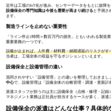
近年は工場のIoT化が進み、センサーデータをもとに故障
設備保全の専門知識は今後も需要が高まり続ける
と予測さ
ます。
製造ラインを止めない重要性
「ライン停止1時間＝数百万円の損失」ともいわれる製造
重要業務の一つです。
設備が止まれば、人件費・材料費・納期遅延のリスクがす
当者は、工場全体の収益を守るポジションといえます。
設備保全と設備管理の違い
混同されやすい「設備管理」との違いを整理しておきまし
中心
で、設備管理は「設備全体の台帳管理・調達・更新計
派遣スタッフが担うのは主に設備保全（点検・修理・記録
マネジメント業務は正社員が担当するケースが多く、派遣
設備保全の派遣はどんな仕事？具体的