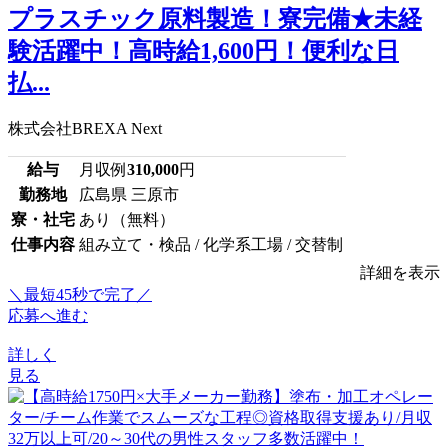
プラスチック原料製造！寮完備★未経
験活躍中！高時給1,600円！便利な日
払...
株式会社BREXA Next
給与
月収例
310,000
円
勤務地
広島県 三原市
寮・社宅
あり（無料）
仕事内容
組み立て・検品 / 化学系工場 / 交替制
詳細を表示
＼最短45秒で完了／
応募へ進む
詳しく
見る