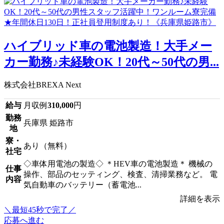
ハイブリッド車の電池製造！大手メー
カー勤務♪未経験OK！20代～50代の男...
株式会社BREXA Next
給与
月収例
310,000
円
勤務
兵庫県 姫路市
地
寮・
あり（無料）
社宅
◇車体用電池の製造◇ ＊HEV車の電池製造＊ 機械の
仕事
操作、部品のセッティング、検査、清掃業務など。 電
内容
気自動車のバッテリー（蓄電池...
詳細を表示
＼最短45秒で完了／
応募へ進む