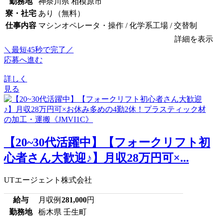
勤務地
神奈川県 相模原市
寮・社宅
あり（無料）
仕事内容
マシンオペレータ・操作 / 化学系工場 / 交替制
詳細を表示
＼最短45秒で完了／
応募へ進む
詳しく
見る
【20~30代活躍中】【フォークリフト初
心者さん大歓迎♪】月収28万円可×...
UTエージェント株式会社
給与
月収例
281,000
円
勤務地
栃木県 壬生町