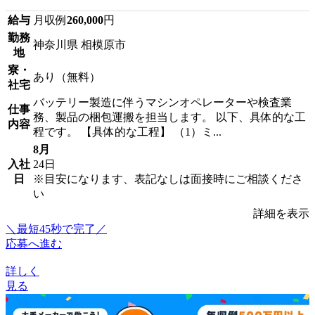
給与
月収例
260,000
円
勤務
神奈川県 相模原市
地
寮・
あり（無料）
社宅
バッテリー製造に伴うマシンオペレーターや検査業
仕事
務、製品の梱包運搬を担当します。 以下、具体的な工
内容
程です。 【具体的な工程】 （1）ミ...
8月
入社
24日
日
※目安になります、表記なしは面接時にご相談くださ
い
詳細を表示
＼最短45秒で完了／
応募へ進む
詳しく
見る