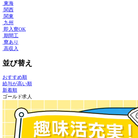
東海
関西
関東
九州
即入寮OK
期間工
寮あり
高収入
並び替え
おすすめ順
給与が高い順
新着順
ゴールド求人