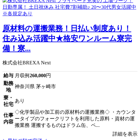
原材料の運搬業務！日払い制度あり！
住み込み活躍中★格安ワンルーム寮完
備！寮...
株式会社BREXA Next
給与
月収例
260,000
円
勤務
神奈川県 茅ヶ崎市
地
寮・
あり
社宅
◇化学製品や加工前の原材料の運搬業務◇ ・カウンタ
仕事
ータイプのフォークリフトを利用した原料・資材の運
内容
搬業務 運搬するものはドラム缶、ペ...
詳細を表示