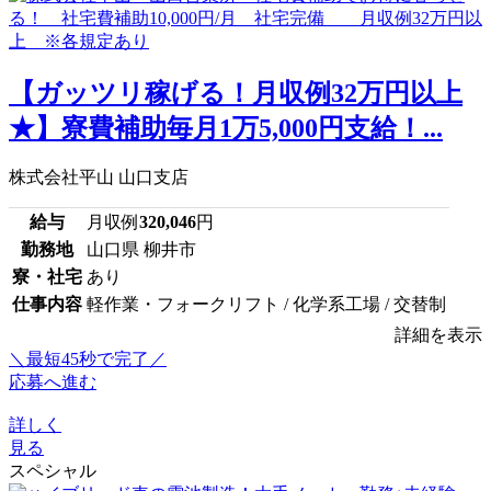
【ガッツリ稼げる！月収例32万円以上
★】寮費補助毎月1万5,000円支給！...
株式会社平山 山口支店
給与
月収例
320,046
円
勤務地
山口県 柳井市
寮・社宅
あり
仕事内容
軽作業・フォークリフト / 化学系工場 / 交替制
詳細を表示
＼最短45秒で完了／
応募へ進む
詳しく
見る
スペシャル