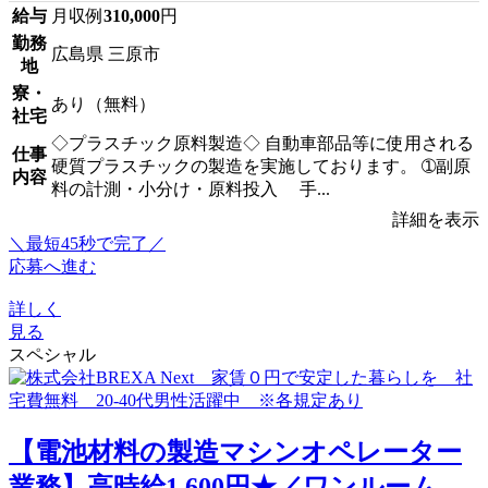
給与
月収例
310,000
円
勤務
広島県 三原市
地
寮・
あり（無料）
社宅
◇プラスチック原料製造◇ 自動車部品等に使用される
仕事
硬質プラスチックの製造を実施しております。 ➀副原
内容
料の計測・小分け・原料投入 手...
詳細を表示
＼最短45秒で完了／
応募へ進む
詳しく
見る
スペシャル
【電池材料の製造マシンオペレーター
業務】高時給1,600円★／ワンルーム