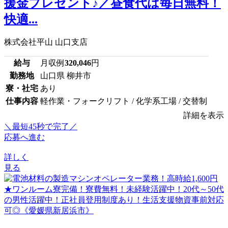
援金プレゼント♪／昼食代は毎日無料！
快適...
株式会社平山 山口支店
給与
月収例
320,046
円
勤務地
山口県 柳井市
寮・社宅
あり
仕事内容
軽作業・フォークリフト / 化学系工場 / 交替制
詳細を表示
＼最短45秒で完了／
応募へ進む
詳しく
見る