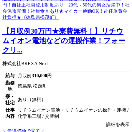
【月収例30万円★寮費無料！】リチウ
ムイオン電池などの運搬作業！フォー
クリ...
株式会社BREXA Next
給与
月収例
310,000
円
勤務
徳島県 松茂町
地
寮・
あり（無料）
社宅
仕事
リチウムイオン電池・リチウムイオンの操作・運搬 /
内容
化学系工場 / 交替制
詳細を表示
＼最短45秒で完了／