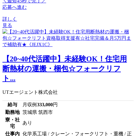
＼最短45秒で完了／
応募へ進む
詳しく
見る
【20~40代活躍中】未経験OK！住宅用
断熱材の運搬・梱包☆フォークリフ
ト...
UTエージェント株式会社
給与
月収例
333,000
円
勤務地
茨城県 筑西市
寮・社
あり
宅
仕事内
化学系工場 / クレーン・フォークリフト・重機 / 正