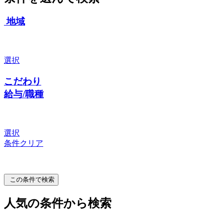
地域
選択
こだわり
給与/職種
選択
条件クリア
この条件で検索
人気の条件から検索