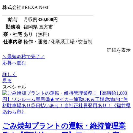
株式会社BREXA Next
給与
月収例
320,000
円
勤務地
福岡県 直方市
寮・社宅
あり（無料）
仕事内容
操作・運搬 / 化学系工場 / 交替制
詳細を表示
＼最短45秒で完了／
応募へ進む
詳しく
見る
スペシャル
ごみ焼却プラントの運転・維持管理業