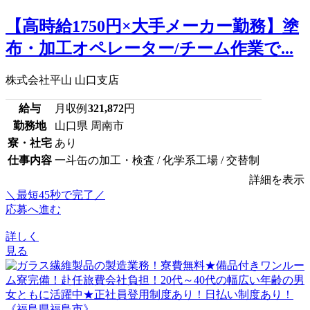
【高時給1750円×大手メーカー勤務】塗
布・加工オペレーター/チーム作業で...
株式会社平山 山口支店
給与
月収例
321,872
円
勤務地
山口県 周南市
寮・社宅
あり
仕事内容
一斗缶の加工・検査 / 化学系工場 / 交替制
詳細を表示
＼最短45秒で完了／
応募へ進む
詳しく
見る