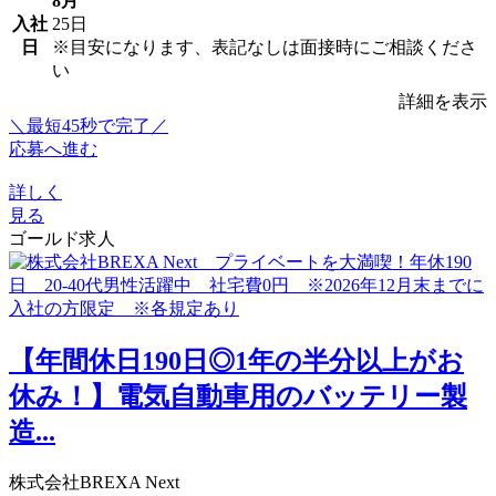
8月
入社
25日
日
※目安になります、表記なしは面接時にご相談くださ
い
詳細を表示
＼最短45秒で完了／
応募へ進む
詳しく
見る
ゴールド求人
【年間休日190日◎1年の半分以上がお
休み！】電気自動車用のバッテリー製
造...
株式会社BREXA Next