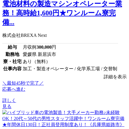
電池材料の製造マシンオペレーター業
務！高時給1,600円★ワンルーム寮完
備...
株式会社BREXA Next
給与
月収例
300,000
円
勤務地
愛媛県 新居浜市
寮・社宅
あり（無料）
仕事内容
加工・製造オペレーター / 化学系工場 / 交替制
詳細を表示
＼最短45秒で完了／
応募へ進む
詳しく
見る