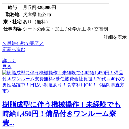
給与
月収例
320,000
円
勤務地
兵庫県 姫路市
寮・社宅
あり（無料）
仕事内容
シートの組立・加工 / 化学系工場 / 交替制
詳細を表示
＼最短45秒で完了／
応募へ進む
詳しく
見る
樹脂成型に伴う機械操作！未経験でも
時給1,450円！備品付きワンルーム寮
費...