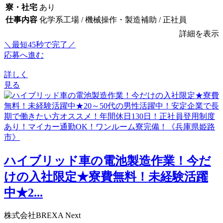
寮・社宅
あり
仕事内容
化学系工場 / 機械操作・製造補助 / 正社員
詳細を表示
＼最短45秒で完了／
応募へ進む
詳しく
見る
ハイブリッド車の電池製造作業！今だ
けの入社限定★寮費無料！未経験活躍
中★2...
株式会社BREXA Next