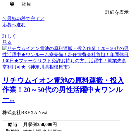
容
社員
詳細を表示
＼最短45秒で完了／
応募へ進む
詳しく
見る
リチウムイオン電池の原料運搬・投入
作業！20～50代の男性活躍中★ワンル
ー...
株式会社BREXA Next
給与
月収例
350,000
円