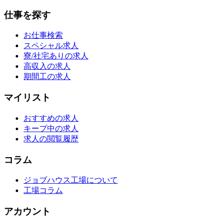
仕事を探す
お仕事検索
スペシャル求人
寮/社宅ありの求人
高収入の求人
期間工の求人
マイリスト
おすすめの求人
キープ中の求人
求人の閲覧履歴
コラム
ジョブハウス工場について
工場コラム
アカウント