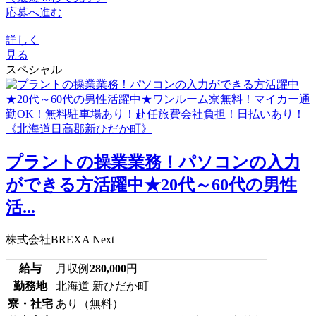
応募へ進む
詳しく
見る
スペシャル
プラントの操業業務！パソコンの入力
ができる方活躍中★20代～60代の男性
活...
株式会社BREXA Next
給与
月収例
280,000
円
勤務地
北海道 新ひだか町
寮・社宅
あり（無料）