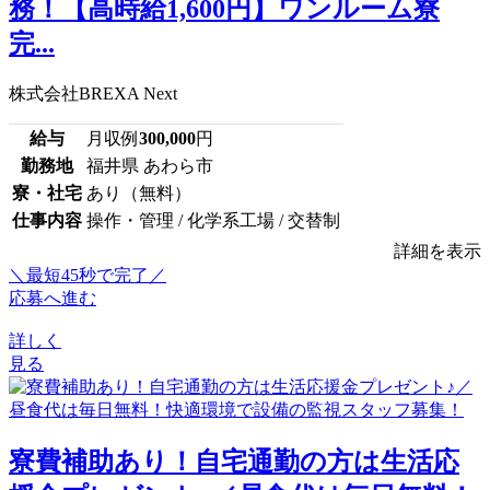
務！【高時給1,600円】ワンルーム寮
完...
株式会社BREXA Next
給与
月収例
300,000
円
勤務地
福井県 あわら市
寮・社宅
あり（無料）
仕事内容
操作・管理 / 化学系工場 / 交替制
詳細を表示
＼最短45秒で完了／
応募へ進む
詳しく
見る
寮費補助あり！自宅通勤の方は生活応