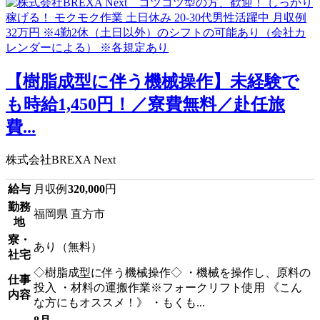
【樹脂成型に伴う機械操作】未経験で
も時給1,450円！／寮費無料／赴任旅
費...
株式会社BREXA Next
給与
月収例
320,000
円
勤務
福岡県 直方市
地
寮・
あり（無料）
社宅
◇樹脂成型に伴う機械操作◇ ・機械を操作し、原料の
仕事
投入 ・材料の運搬作業※フォークリフト使用 《こん
内容
な方にもオススメ！》 ・もくも...