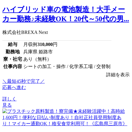
ハイブリッド車の電池製造！大手メー
カー勤務♪未経験OK！20代～50代の男...
株式会社BREXA Next
給与
月収例
310,000
円
勤務地
兵庫県 姫路市
寮・社宅
あり（無料）
仕事内容
シートの加工・操作 / 化学系工場 / 交替制
詳細を表示
＼最短45秒で完了／
応募へ進む
詳しく
見る