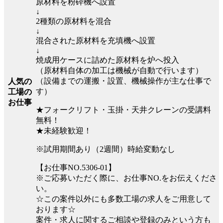
原材料を粉砕機へ設置
↓
2種類の原材料を混合
↓
混合された原材料を充填機へ設置
↓
焼成用ケースに詰めた原材料を炉へ投入
（原材料自体の加工は機械が自動で行います）
（設備までの運搬・設置、機械操作が主な仕事で
人気の
す）
工場の
お仕事
★フォークリフト・玉掛・天井クレーンの受講料
無料！
★未経験歓迎！
※試用期間あり（2週間）時給変動なし
【お仕事NO.5306-01】
※ご応募いただく際に、お仕事NO.をお伝えくださ
い。
☆この案件以外にも多数工場の求人をご用意して
おります☆
案件・求人に関するご相談や登録のみという方も