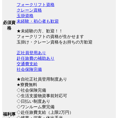
フォークリフト資格
クレーン資格
玉掛資格
未経験・初心者も歓迎
必須資
格
★未経験の方、歓迎！！
フォークリフトの資格が生かせます
玉掛け・クレーン資格をお持ちの方歓迎
正社員登用あり
赴任旅費の補助あり
交通費支給
社会保険完備
★自社正社員登用制度あり
★寮費無料
◇社会保険完備
◇生活支援物資事前対応可
◇日払い制度あり
◇ワンルーム寮完備
◇赴任旅費支給（上限2万円）
福利厚
◇残業・深夜・休出手当