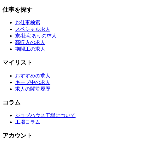
仕事を探す
お仕事検索
スペシャル求人
寮/社宅ありの求人
高収入の求人
期間工の求人
マイリスト
おすすめの求人
キープ中の求人
求人の閲覧履歴
コラム
ジョブハウス工場について
工場コラム
アカウント