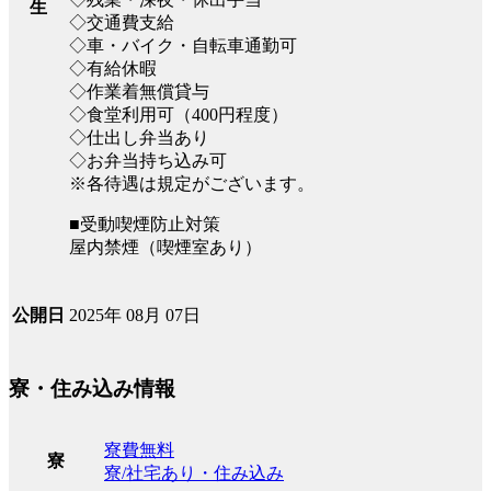
生
◇交通費支給
◇車・バイク・自転車通勤可
◇有給休暇
◇作業着無償貸与
◇食堂利用可（400円程度）
◇仕出し弁当あり
◇お弁当持ち込み可
※各待遇は規定がございます。
■受動喫煙防止対策
屋内禁煙（喫煙室あり）
2025年 08月 07日
公開日
寮・住み込み情報
寮費無料
寮
寮/社宅あり・住み込み