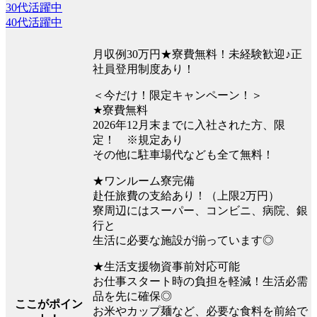
30代活躍中
40代活躍中
月収例30万円★寮費無料！未経験歓迎♪正
社員登用制度あり！
＜今だけ！限定キャンペーン！＞
★寮費無料
2026年12月末までに入社された方、限
定！ ※規定あり
その他に駐車場代なども全て無料！
★ワンルーム寮完備
赴任旅費の支給あり！（上限2万円）
寮周辺にはスーパー、コンビニ、病院、銀
行と
生活に必要な施設が揃っています◎
★生活支援物資事前対応可能
お仕事スタート時の負担を軽減！生活必需
品を先に確保◎
ここがポイン
お米やカップ麺など、必要な食料を前給で