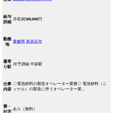
給与
月収例
300,000
円
詳細
勤務
愛媛県
新居浜市
地
最寄
JR予讃線 中萩駅
り駅
◇電池材料の製造オペレーター業務◇ 電池材料（ニ
仕事
ッケル）の製造に伴うオペレーター業...
内容
寮・
あり（無料）
社宅