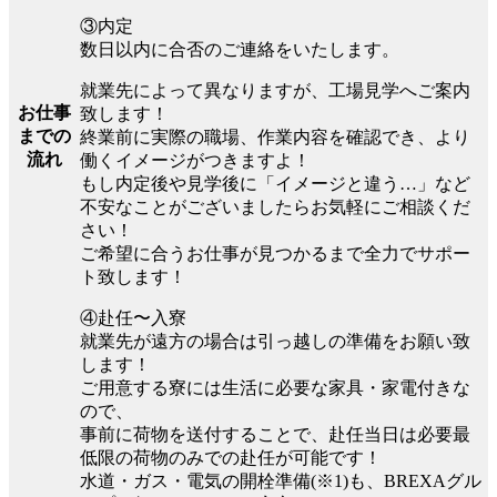
③内定
数日以内に合否のご連絡をいたします。
就業先によって異なりますが、工場見学へご案内
お仕事
致します！
までの
終業前に実際の職場、作業内容を確認でき、より
流れ
働くイメージがつきますよ！
もし内定後や見学後に「イメージと違う…」など
不安なことがございましたらお気軽にご相談くだ
さい！
ご希望に合うお仕事が見つかるまで全力でサポー
ト致します！
④赴任〜入寮
就業先が遠方の場合は引っ越しの準備をお願い致
します！
ご用意する寮には生活に必要な家具・家電付きな
ので、
事前に荷物を送付することで、赴任当日は必要最
低限の荷物のみでの赴任が可能です！
水道・ガス・電気の開栓準備(※1)も、BREXAグル