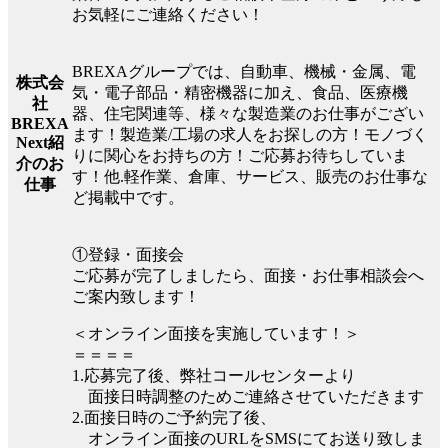
お気軽にご連絡ください！
BREXAグループでは、自動車、機械・金属、電
株式会
気・電子部品・精密機器に加え、食品、医療機
社
器、住宅関連等、様々な製造業のお仕事がござい
BREXA
ます！製造業/工場の求人をお探しの方！モノづく
Next紹
りに関心をお持ちの方！ご応募お待ちしていま
介のお
す！他.軽作業、倉庫、サービス、販売のお仕事な
仕事
ど掲載中です。
①登録・面接会
ご応募が完了しましたら、面接・お仕事相談会へ
ご案内致します！
＜オンライン面接を実施しています！＞
＝＝＝＝
1.応募完了後、弊社コールセンターより
面接日時調整のためご連絡させていただきます
2.面接日時のご予約完了後、
オンライン面接のURLをSMSにてお送り致しま