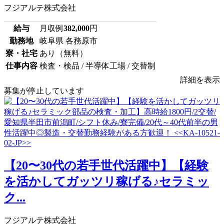
フジアルテ株式会社
給与
月収例
382,000
円
勤務地
岐阜県 各務原市
寮・社宅
あり（無料）
仕事内容
検査・検品 / 半導体工場 / 交替制
詳細を表示
募集が停止しています
【20〜30代の若手世代活躍中】【経験
を活かしてガッツリ稼げる♪セラミッ
ク...
フジアルテ株式会社