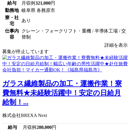
給与
月収例
321,000
円
勤務地
岐阜県 各務原市
寮・社
あり
宅
仕事内
クレーン・フォークリフト・重機 / 半導体工場 / 交
容
替制
詳細を表示
募集が停止しています
ガラス繊維製品の加工・運搬作業！寮
費無料★未経験活躍中！安定の日給月
給制！...
株式会社BREXA Next
給与
月収例
280,000
円