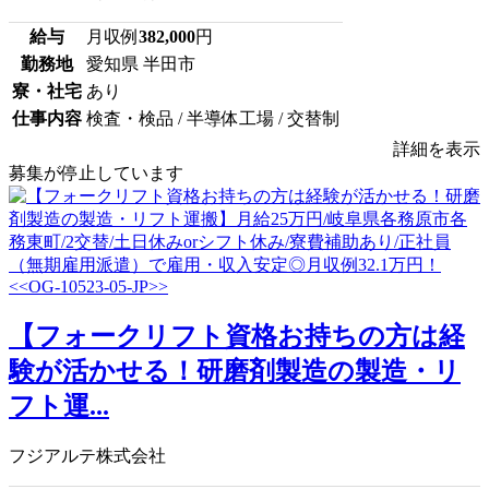
給与
月収例
382,000
円
勤務地
愛知県 半田市
寮・社宅
あり
仕事内容
検査・検品 / 半導体工場 / 交替制
詳細を表示
募集が停止しています
【フォークリフト資格お持ちの方は経
験が活かせる！研磨剤製造の製造・リ
フト運...
フジアルテ株式会社