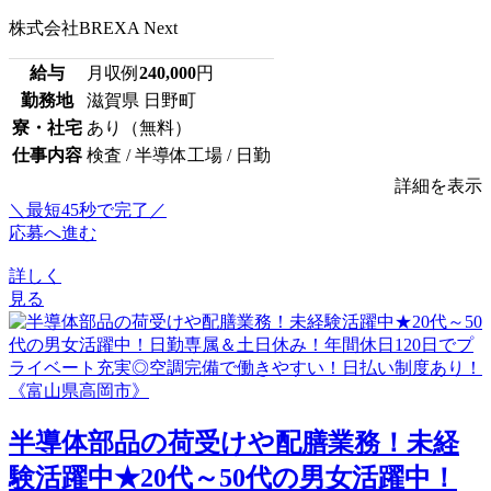
株式会社BREXA Next
給与
月収例
240,000
円
勤務地
滋賀県 日野町
寮・社宅
あり（無料）
仕事内容
検査 / 半導体工場 / 日勤
詳細を表示
＼最短45秒で完了／
応募へ進む
詳しく
見る
半導体部品の荷受けや配膳業務！未経
験活躍中★20代～50代の男女活躍中！