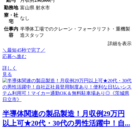
給与
月収例
290,000
円
勤務地
富山県 射水市
寮・社
なし
宅
仕事内
半導体工場でのクレーン・フォークリフト・重機製
容
造スタッフ
詳細を表示
＼最短45秒で完了／
応募へ進む
詳しく
見る
半導体関連の製品製造！月収例29万円
以上可★20代・30代の男性活躍中！自...