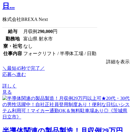
日...
株式会社BREXA Next
給与
月収例
290,000
円
勤務地
富山県 射水市
寮・社宅
なし
仕事内容
フォークリフト / 半導体工場 / 日勤
詳細を表示
＼最短45秒で完了／
応募へ進む
詳しく
見る
半導体関連の製品製造！月収例29万円