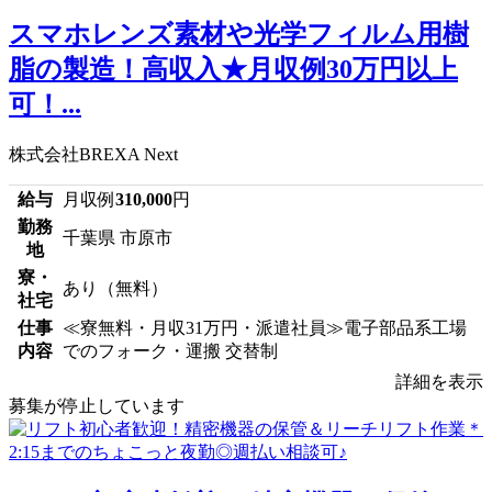
スマホレンズ素材や光学フィルム用樹
脂の製造！高収入★月収例30万円以上
可！...
株式会社BREXA Next
給与
月収例
310,000
円
勤務
千葉県 市原市
地
寮・
あり（無料）
社宅
仕事
≪寮無料・月収31万円・派遣社員≫電子部品系工場
内容
でのフォーク・運搬 交替制
詳細を表示
募集が停止しています