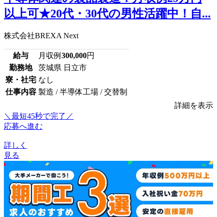
以上可★20代・30代の男性活躍中！自...
株式会社BREXA Next
給与
月収例
300,000
円
勤務地
茨城県 日立市
寮・社宅
なし
仕事内容
製造 / 半導体工場 / 交替制
詳細を表示
＼最短45秒で完了／
応募へ進む
詳しく
見る