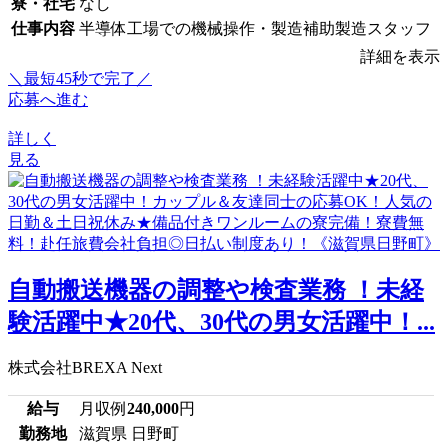
寮・社宅
なし
仕事内容
半導体工場での機械操作・製造補助製造スタッフ
詳細を表示
＼最短45秒で完了／
応募へ進む
詳しく
見る
自動搬送機器の調整や検査業務 ！未経
験活躍中★20代、30代の男女活躍中！...
株式会社BREXA Next
給与
月収例
240,000
円
勤務地
滋賀県 日野町