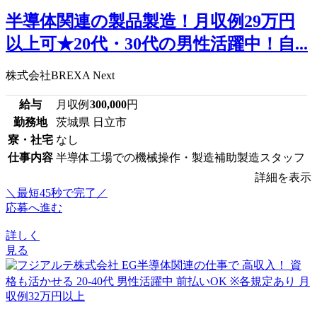
半導体関連の製品製造！月収例29万円
以上可★20代・30代の男性活躍中！自...
株式会社BREXA Next
給与
月収例
300,000
円
勤務地
茨城県 日立市
寮・社宅
なし
仕事内容
半導体工場での機械操作・製造補助製造スタッフ
詳細を表示
＼最短45秒で完了／
応募へ進む
詳しく
見る