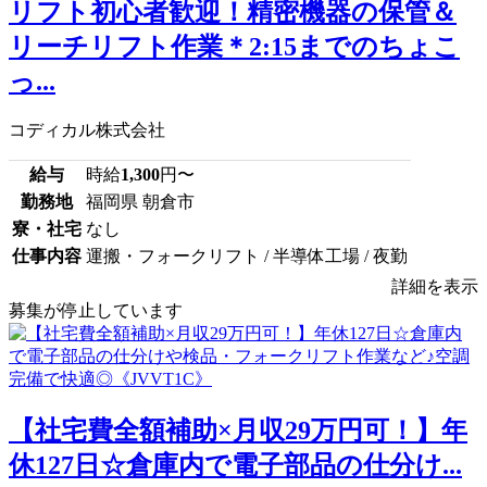
リフト初心者歓迎！精密機器の保管＆
リーチリフト作業＊2:15までのちょこ
っ...
コディカル株式会社
給与
時給
1,300
円〜
勤務地
福岡県 朝倉市
寮・社宅
なし
仕事内容
運搬・フォークリフト / 半導体工場 / 夜勤
詳細を表示
募集が停止しています
【社宅費全額補助×月収29万円可！】年
休127日☆倉庫内で電子部品の仕分け...