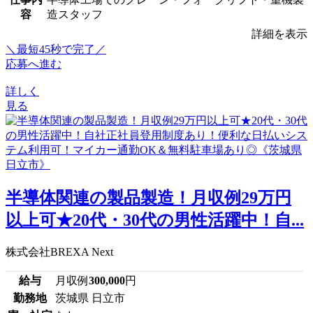
容
造スタッフ
詳細を表示
＼最短45秒で完了／
応募へ進む
詳しく
見る
半導体関連の製品製造！月収例29万円
以上可★20代・30代の男性活躍中！自...
株式会社BREXA Next
給与
月収例
300,000
円
勤務地
茨城県 日立市