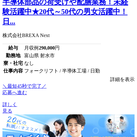
半導体部品の荷受けや配膳業務！未経
験活躍中★20代～50代の男女活躍中！
日...
株式会社BREXA Next
給与
月収例
290,000
円
勤務地
富山県 射水市
寮・社宅
なし
仕事内容
フォークリフト / 半導体工場 / 日勤
詳細を表示
＼最短45秒で完了／
応募へ進む
詳しく
見る