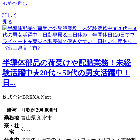
応募へ進む
詳しく
見る
半導体部品の荷受けや配膳業務！未経
験活躍中★20代～50代の男女活躍中！
日...
株式会社BREXA Next
給与
月収例
290,000
円
勤務地
富山県 射水市
寮・社
なし
宅
仕事内
半導体工場でのクレーン・フォークリフト・重機製