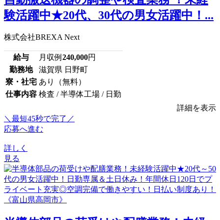
験活躍中★20代、30代の男女活躍中！...
株式会社BREXA Next
給与
月収例
240,000
円
勤務地
滋賀県 日野町
寮・社宅
あり（無料）
仕事内容
検査 / 半導体工場 / 日勤
詳細を表示
＼最短45秒で完了／
応募へ進む
詳しく
見る