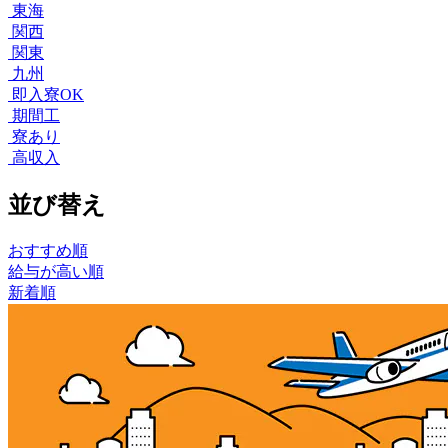
東海
関西
関東
九州
即入寮OK
期間工
寮あり
高収入
並び替え
おすすめ順
給与が高い順
新着順