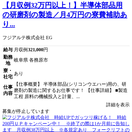
【月収例32万円以上！】半導体部品用
の研磨剤の製造／月4万円の寮費補助あ
り...
フジアルテ株式会社 EG
給与
月収例
321,000
円
勤務
岐阜県 各務原市
地
寮・
あり
社宅
【仕事概要】 半導体部品(シリコンウエハー)用の、研
仕事
磨剤の製造に関するお仕事です！ 【仕事詳細】 ■製造
内容
工程 原料の機械投入と計量、...
詳細を表示
募集が停止しています