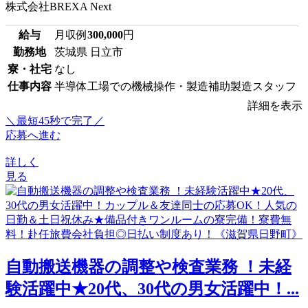
株式会社BREXA Next
給与
月収例
300,000
円
勤務地
茨城県 日立市
寮・社宅
なし
仕事内容
半導体工場での機械操作・製造補助製造スタッフ
詳細を表示
＼最短45秒で完了／
応募へ進む
詳しく
見る
自動搬送機器の調整や検査業務 ！未経
験活躍中★20代、30代の男女活躍中！...