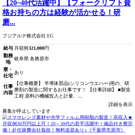
【20~40代活躍中】【フォークリフト資
格お持ちの方は経験が活かせる！研
磨...
フジアルテ株式会社 EG
給与
月収例
321,000
円
勤務
岐阜県 各務原市
地
寮・
あり
社宅
【仕事概要】 半導体部品(シリコンウエハー)用の、研
仕事
磨剤の製造に関するお仕事です！ 【仕事詳細】 ■製造
内容
工程 原料の機械投入と計量、...
詳細を表示
募集が停止しています