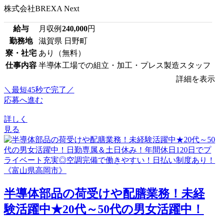
株式会社BREXA Next
給与
月収例
240,000
円
勤務地
滋賀県 日野町
寮・社宅
あり（無料）
仕事内容
半導体工場での組立・加工・プレス製造スタッフ
詳細を表示
＼最短45秒で完了／
応募へ進む
詳しく
見る
半導体部品の荷受けや配膳業務！未経
験活躍中★20代～50代の男女活躍中！