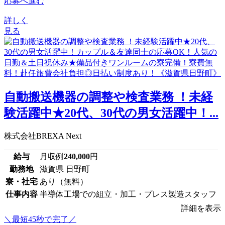
応募へ進む
詳しく
見る
自動搬送機器の調整や検査業務 ！未経
験活躍中★20代、30代の男女活躍中！...
株式会社BREXA Next
給与
月収例
240,000
円
勤務地
滋賀県 日野町
寮・社宅
あり（無料）
仕事内容
半導体工場での組立・加工・プレス製造スタッフ
詳細を表示
＼最短45秒で完了／