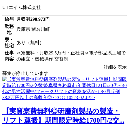
UTエイム株式会社
給与
月収例
298,973
円
勤務
兵庫県 猪名川町
地
寮・
あり（無料）
社宅
仕事
≪寮無料・月収29.5万円・正社員≫電子部品系工場で
内容
の組立・機械操作 交替制
詳細を表示
募集が停止しています
【実質寮費無料◎研磨剤製品の製造・
リフト運搬】期間限定時給1700円/2交...