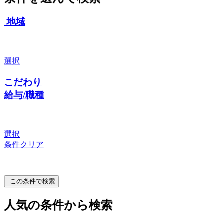
地域
選択
こだわり
給与/職種
選択
条件クリア
この条件で検索
人気の条件から検索