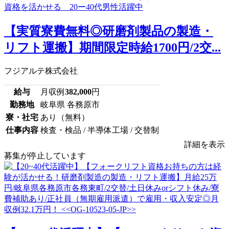
【実質寮費無料◎研磨剤製品の製造・
リフト運搬】期間限定時給1700円/2交...
フジアルテ株式会社
給与
月収例
382,000
円
勤務地
岐阜県 各務原市
寮・社宅
あり（無料）
仕事内容
検査・検品 / 半導体工場 / 交替制
詳細を表示
募集が停止しています