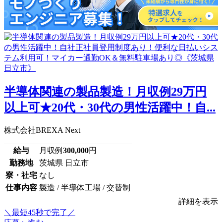
半導体関連の製品製造！月収例29万円
以上可★20代・30代の男性活躍中！自...
株式会社BREXA Next
給与
月収例
300,000
円
勤務地
茨城県 日立市
寮・社宅
なし
仕事内容
製造 / 半導体工場 / 交替制
詳細を表示
＼最短45秒で完了／