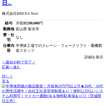
日...
株式会社BREXA Next
給与
月収例
290,000
円
勤務地
富山県 射水市
寮・社
なし
宅
仕事内
半導体工場でのクレーン・フォークリフト・重機製
容
造スタッフ
詳細を表示
＼最短45秒で完了／
応募へ進む
詳しく
見る