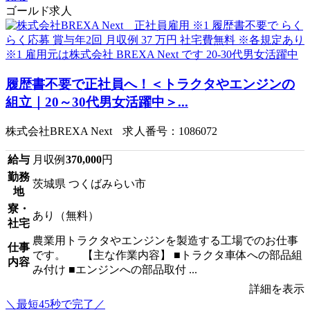
ゴールド求人
履歴書不要で正社員へ！＜トラクタやエンジンの
組立｜20～30代男女活躍中＞...
株式会社BREXA Next 求人番号：1086072
給与
月収例
370,000
円
勤務
茨城県 つくばみらい市
地
寮・
あり（無料）
社宅
農業用トラクタやエンジンを製造する工場でのお仕事
仕事
です。 【主な作業内容】 ■トラクタ車体への部品組
内容
み付け ■エンジンへの部品取付 ...
詳細を表示
＼最短45秒で完了／