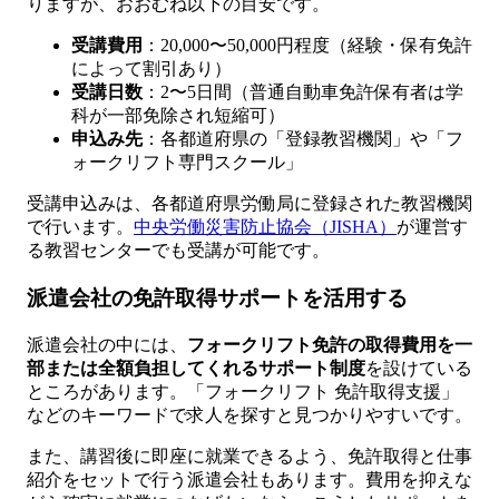
りますが、おおむね以下の目安です。
受講費用
：20,000〜50,000円程度（経験・保有免許
によって割引あり）
受講日数
：2〜5日間（普通自動車免許保有者は学
科が一部免除され短縮可）
申込み先
：各都道府県の「登録教習機関」や「フ
ォークリフト専門スクール」
受講申込みは、各都道府県労働局に登録された教習機関
で行います。
中央労働災害防止協会（JISHA）
が運営す
る教習センターでも受講が可能です。
派遣会社の免許取得サポートを活用する
派遣会社の中には、
フォークリフト免許の取得費用を一
部または全額負担してくれるサポート制度
を設けている
ところがあります。「フォークリフト 免許取得支援」
などのキーワードで求人を探すと見つかりやすいです。
また、講習後に即座に就業できるよう、免許取得と仕事
紹介をセットで行う派遣会社もあります。費用を抑えな