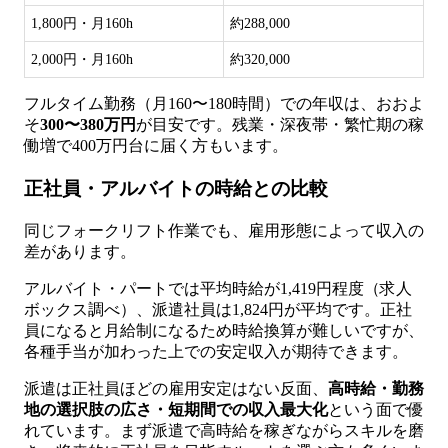
1,800円・月160h
約288,000
2,000円・月160h
約320,000
フルタイム勤務（月160〜180時間）での年収は、おおよ
そ
300〜380万円
が目安です。残業・深夜帯・繁忙期の稼
働増で400万円台に届く方もいます。
正社員・アルバイトの時給との比較
同じフォークリフト作業でも、雇用形態によって収入の
差があります。
アルバイト・パートでは平均時給が1,419円程度（求人
ボックス調べ）、派遣社員は1,824円が平均です。正社
員になると月給制になるため時給換算が難しいですが、
各種手当が加わった上での安定収入が期待できます。
派遣は正社員ほどの雇用安定はない反面、
高時給・勤務
地の選択肢の広さ・短期間での収入最大化
という面で優
れています。まず派遣で高時給を稼ぎながらスキルを磨