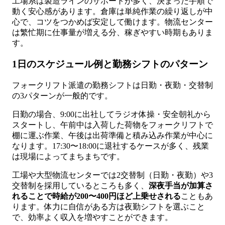
工場系は製造ラインのサポートが多く、決まった手順で
動く安心感があります。倉庫は単純作業の繰り返しが中
心で、コツをつかめば安定して働けます。物流センター
は繁忙期に仕事量が増える分、稼ぎやすい時期もありま
す。
1日のスケジュール例と勤務シフトのパターン
フォークリフト派遣の勤務シフトは日勤・夜勤・交替制
の3パターンが一般的です。
日勤の場合、9:00に出社してラジオ体操・安全朝礼から
スタートし、午前中は入荷した荷物をフォークリフトで
棚に運ぶ作業、午後は出荷準備と積み込み作業が中心に
なります。17:30〜18:00に退社するケースが多く、残業
は現場によってまちまちです。
工場や大型物流センターでは2交替制（日勤・夜勤）や3
交替制を採用しているところも多く、
深夜手当が加算さ
れることで時給が200〜400円ほど上乗せされる
こともあ
ります。体力に自信がある方は夜勤シフトを選ぶこと
で、効率よく収入を増やすことができます。