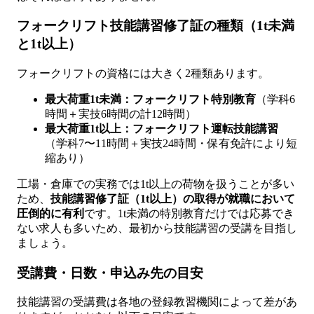
フォークリフト技能講習修了証の種類（1t未満
と1t以上）
フォークリフトの資格には大きく2種類あります。
最大荷重1t未満：フォークリフト特別教育
（学科6
時間＋実技6時間の計12時間）
最大荷重1t以上：フォークリフト運転技能講習
（学科7〜11時間＋実技24時間・保有免許により短
縮あり）
工場・倉庫での実務では1t以上の荷物を扱うことが多い
ため、
技能講習修了証（1t以上）の取得が就職において
圧倒的に有利
です。1t未満の特別教育だけでは応募でき
ない求人も多いため、最初から技能講習の受講を目指し
ましょう。
受講費・日数・申込み先の目安
技能講習の受講費は各地の登録教習機関によって差があ