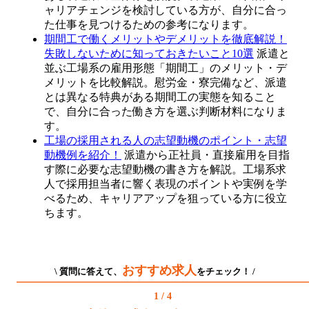
ャリアチェンジを検討している方が、自分に合っ
た仕事を見つけるための参考になります。
期間工で働くメリットやデメリットを徹底解説！
失敗しないために知っておきたいこと10選
派遣と
並ぶ工場系の雇用形態「期間工」のメリット・デ
メリットを比較解説。慰労金・寮完備など、派遣
とは異なる特典がある期間工の実態を知ること
で、自分に合った働き方を選ぶ判断材料になりま
す。
工場の採用される人の志望動機のポイント・志望
動機例を紹介！
派遣から正社員・直接雇用を目指
す際に必要な志望動機の書き方を解説。工場系求
人で採用担当者に響く表現のポイントや実例を学
べるため、キャリアアップを狙っている方に役立
ちます。
おすすめ求人
\ 質問に答えて、
をチェック！ /
1 / 4