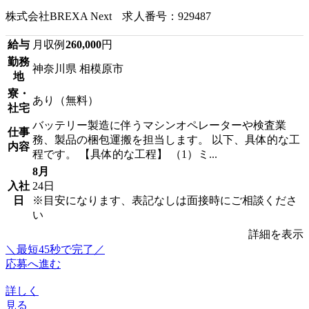
株式会社BREXA Next 求人番号：929487
給与
月収例
260,000
円
勤務
神奈川県 相模原市
地
寮・
あり（無料）
社宅
バッテリー製造に伴うマシンオペレーターや検査業
仕事
務、製品の梱包運搬を担当します。 以下、具体的な工
内容
程です。 【具体的な工程】 （1）ミ...
8月
入社
24日
日
※目安になります、表記なしは面接時にご相談くださ
い
詳細を表示
＼最短45秒で完了／
応募へ進む
詳しく
見る