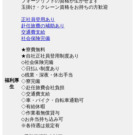
フォークリフトの資格が生かせます
玉掛け・クレーン資格をお持ちの方歓迎
正社員登用あり
赴任旅費の補助あり
交通費支給
社会保険完備
★寮費無料
★自社正社員登用制度あり
◇社会保険完備
◇日払い制度あり
◇残業・深夜・休出手当
福利厚
◇寮完備
生
◇赴任旅費会社負担
◇交通費支給
◇車・バイク・自転車通勤可
◇有給休暇
◇作業着無償貸与
◇お弁当持ち込み可
※各待遇は規定有