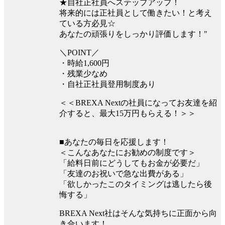
★自社正社員へステップアップ！
将来的には正社員として働きたい！と考え
ている方必見☆
あなたの頑張りをしっかり評価します！"
＼POINT／
・時給1,600円
・残業少なめ
・自社正社員登用制度あり
＜＜BREXA Nextの社員になってお友達を紹
介すると、最大15万円もらえる！＞＞
■あなたの毎日を応援します！
＜こんなあなたにお勧めの制度です＞
「給料日前にどうしてもお金が必要だ」
「友達のお祝いで急な出費がある」
「欲しかったこのタイミングは逃したら後
悔する」
BREXA Next社はそんな気持ちに正面から向
き合います！