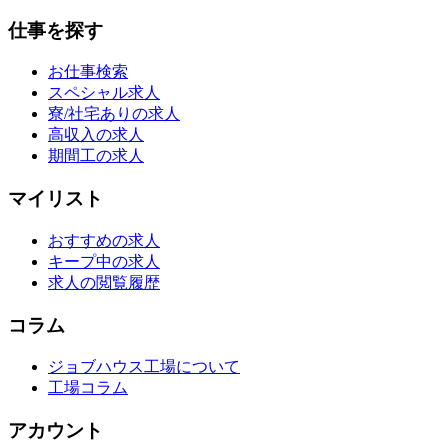
仕事を探す
お仕事検索
スペシャル求人
寮/社宅ありの求人
高収入の求人
期間工の求人
マイリスト
おすすめの求人
キープ中の求人
求人の閲覧履歴
コラム
ジョブハウス工場について
工場コラム
アカウント