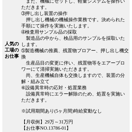
また、機械にセットし、軽量システムを操作い
ただきます。
➂押し出し装置の操作
押し出し機械の機械操作業務です。決められた
手順にて操作を実施いたします。
➃検査用サンプル品の採取
製造品の中から、検品用のサンプルを採取いた
人気の
します。
工場の
➄製造機械の推薦、残置物ブロアー、押し出し機交
お仕事
換
生産品目の変更に伴い、残置物等をエアーブロ
ワーにて清掃実施いただきます。
尚、生産機械自体も交換しますので、装置の分
解・組み立て
⑥設備異常時の応対・処置業務
設備異常時にエラー解除のため、処置を実施い
ただきます。
※試用期間あり(5ヶ月間)時給変動なし
【月収例】29万～31万円
【お仕事NO.13786-01】