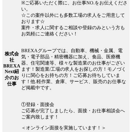
※ご応募いただく際に、お仕事NO.をお伝えくださ
い。
☆この案件以外にも多数工場の求人をご用意して
おります☆
案件・求人に関するご相談や登録のみという方も
お気軽にご連絡ください！
BREXAグループでは、自動車、機械・金属、電
株式会
気・電子部品・精密機器に加え、食品、医療機
社
器、住宅関連等、様々な製造業のお仕事がござい
BREXA
ます！製造業/工場の求人をお探しの方！モノづく
Next紹
りに関心をお持ちの方！ご応募お待ちしていま
介のお
す！他.軽作業、倉庫、サービス、販売のお仕事な
仕事
ど掲載中です。
①登録・面接会
ご応募が完了しましたら、面接・お仕事相談会へ
ご案内致します！
＜オンライン面接を実施しています！＞