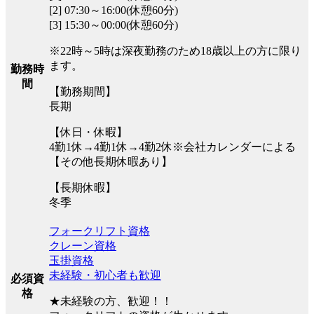
[2] 07:30～16:00(休憩60分)
[3] 15:30～00:00(休憩60分)
※22時～5時は深夜勤務のため18歳以上の方に限り
ます。
勤務時
間
【勤務期間】
長期
【休日・休暇】
4勤1休→4勤1休→4勤2休※会社カレンダーによる
【その他長期休暇あり】
【長期休暇】
冬季
フォークリフト資格
クレーン資格
玉掛資格
未経験・初心者も歓迎
必須資
格
★未経験の方、歓迎！！