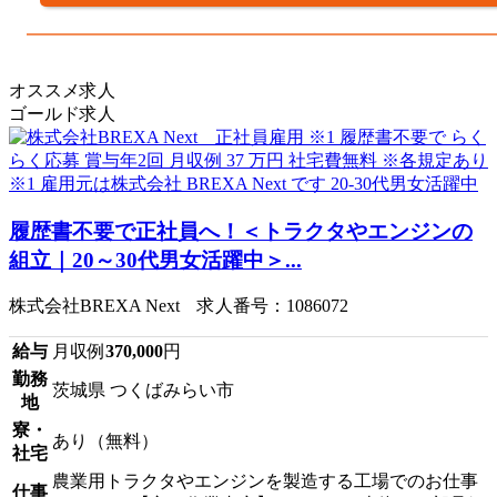
オススメ求人
ゴールド求人
履歴書不要で正社員へ！＜トラクタやエンジンの
組立｜20～30代男女活躍中＞...
株式会社BREXA Next 求人番号：1086072
給与
月収例
370,000
円
勤務
茨城県 つくばみらい市
地
寮・
あり（無料）
社宅
農業用トラクタやエンジンを製造する工場でのお仕事
仕事