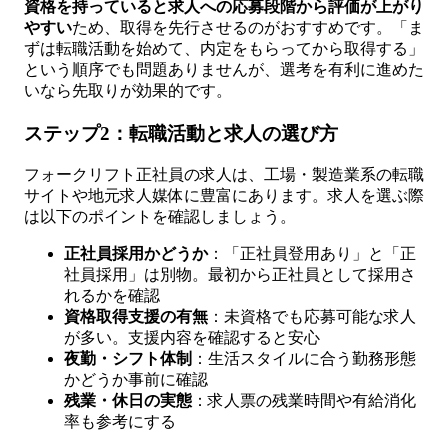
資格を持っていると求人への応募段階から評価が上がり
やすい
ため、取得を先行させるのがおすすめです。「ま
ずは転職活動を始めて、内定をもらってから取得する」
という順序でも問題ありませんが、選考を有利に進めた
いなら先取りが効果的です。
ステップ2：転職活動と求人の選び方
フォークリフト正社員の求人は、工場・製造業系の転職
サイトや地元求人媒体に豊富にあります。求人を選ぶ際
は以下のポイントを確認しましょう。
正社員採用かどうか
：「正社員登用あり」と「正
社員採用」は別物。最初から正社員として採用さ
れるかを確認
資格取得支援の有無
：未資格でも応募可能な求人
が多い。支援内容を確認すると安心
夜勤・シフト体制
：生活スタイルに合う勤務形態
かどうか事前に確認
残業・休日の実態
：求人票の残業時間や有給消化
率も参考にする