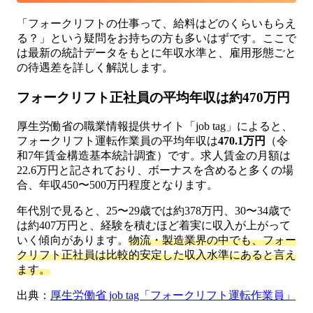
「フォークリフトの仕事って、給料はどのくらいもらえ
る？」という疑問をお持ちの方も多いはずです。ここで
は最新の統計データをもとに年収水準と、雇用形態ごと
の待遇差を詳しく解説します。
フォークリフト正社員の平均年収は約470万円
厚生労働省の職業情報提供サイト「job tag」によると、
フォークリフト運転作業員の平均年収は
470.1万円
（令
和7年賃金構造基本統計調査）です。求人賃金の月額は
22.6万円と記されており、ボーナスを含めると多くの場
合、年収450〜500万円程度となります。
年代別で見ると、25〜29歳では約378万円、30〜34歳で
は約407万円と、経験を積むほど着実に収入が上がって
いく傾向があります。
物流・製造業界の中でも、フォー
クリフト正社員は比較的安定した収入水準にあると言え
ます。
出典：
厚生労働省 job tag「フォークリフト運転作業員」