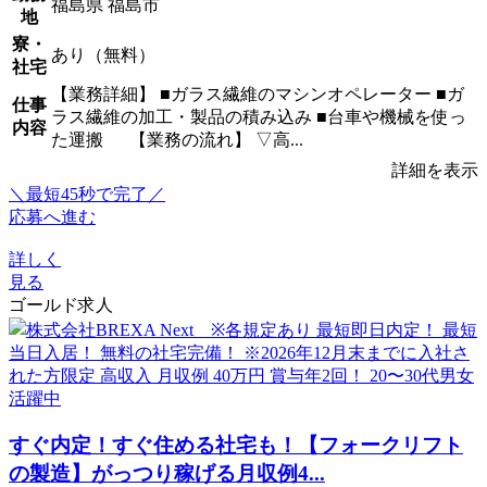
福島県 福島市
地
寮・
あり（無料）
社宅
【業務詳細】 ■ガラス繊維のマシンオペレーター ■ガ
仕事
ラス繊維の加工・製品の積み込み ■台車や機械を使っ
内容
た運搬 【業務の流れ】 ▽高...
詳細を表示
＼最短45秒で完了／
応募へ進む
詳しく
見る
ゴールド求人
すぐ内定！すぐ住める社宅も！【フォークリフト
の製造】がっつり稼げる月収例4...