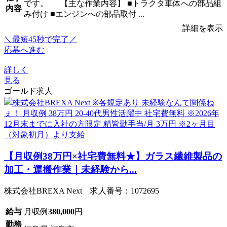
です。 【主な作業内容】 ■トラクタ車体への部品組
内容
み付け ■エンジンへの部品取付 ...
詳細を表示
＼最短45秒で完了／
応募へ進む
詳しく
見る
ゴールド求人
【月収例38万円×社宅費無料★】ガラス繊維製品の
加工・運搬作業｜未経験から...
株式会社BREXA Next 求人番号：1072695
給与
月収例
380,000
円
勤務