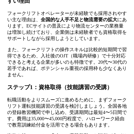
すい理由
フォークリフトオペレーターが未経験でも採用されやす
い主な理由は、
全国的な人手不足と物流需要の拡大
にあ
ります。ECサイトの普及により物流センターの業務量
は増加し続けており、企業側は未経験者でも資格取得を
サポートしながら採用しようとしています。
また、フォークリフトの操作スキルは比較的短期間で習
得できるため、入社後のOJT（職場内研修）で十分対応
できると考える企業が多いのも特徴です。20代〜30代の
若手であれば、ポテンシャル重視の採用枠も少なくあり
ません。
ステップ1：資格取得（技能講習の受講）
転職活動をよりスムーズに進めるために、まずフォーク
リフト運転技能講習の受講を検討しましょう。全国各地
の登録教習機関で申し込め、受講期間は最短4〜5日間で
す。費用は35,000〜45,000円程度で、ハローワーク経由
で教育訓練給付金を活用できる場合もあります。