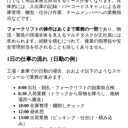
けでなく周辺業務も担当するケースが多くなります。具
体的には、入出庫の記録・バーコードスキャンによる在
庫管理、梱包・仕分け作業、チームメンバーへの業務指
示などです。
フォークリフトの操作はあくまで業務の一部
であり、物
流・製造の現場全体を支えるマルチタスクが正社員には
求められます。経験を積むにつれて、後輩の指導役や安
全管理担当を任されることも珍しくありません。
1日の仕事の流れ（日勤の例）
工場・倉庫での日勤の場合、おおよそ以下のようなスケ
ジュールで業務が進みます。
8:00
出社・朝礼・フォークリフトの始業前点検
8:30
入荷業務（トラックから荷物を降ろし、格納
場所へ搬送）
10:00
在庫整理・棚卸しチェック
12:00
昼休憩
13:00
出荷業務（ピッキング・仕分け・積み込
み）