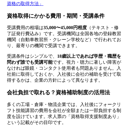
資格の取得方法」
資格取得にかかる費用・期間・受講条件
受講費用の相場は
35,000〜45,000円程度
（テキスト・修
了証発行費込み）です。受講機関は全国各地の登録教習
機関（自動車教習所・クレーン学校など）で行われてお
り、最寄りの機関で受講できます。
受講条件はシンプルで、
18歳以上であれば学歴・職歴を
問わず誰でも受講可能
です。視力・聴力に著しい障害が
なければ眼鏡・コンタクト使用者も問題ありません。入
社前に取得しておくか、入社後に会社の補助を受けて取
得するかは、企業の方針によって異なります。
会社負担で取れる？資格補助制度の活用法
多くの工場・倉庫・物流企業では、入社後にフォークリ
フト技能講習の費用を会社が全額または一部負担する制
度を設けています。求人票の「資格取得支援制度あり」
という記載がその目印です。