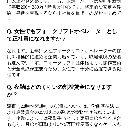
円以上が見込めます。一方、派遣・パートは契約更新制
で年収200〜280万円程度が中心です。将来的な安定や昇
給・昇進を重視するなら正社員を目指すのがおすすめで
す。
Q. 女性でもフォークリフトオペレーターとし
て正社員になれますか？
なれます。近年は女性フォークリフトオペレーターの採
用を積極的に進める企業も増えており、職場環境の整備
も進んでいます。フォークリフトは体格よりも操作技術
と安全意識が重要なため、女性でも十分に活躍できる職
種です。
Q. 夜勤はどのくらいの割増賃金になります
か？
深夜（22時〜翌5時）の労働については、労働基準法に
より通常賃金の25%以上の割増が義務付けられていま
す。企業によっては夜勤手当として定額支給される場合
もあり、月給が日勤より3〜5万円程度高くなるケースも