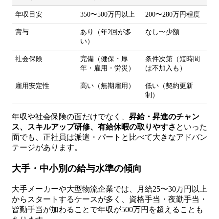
年収目安
350〜500万円以上
200〜280万円程度
賞与
あり（年2回が多
なし〜少額
い）
社会保険
完備（健保・厚
条件次第（短時間
年・雇用・労災）
は不加入も）
雇用安定性
高い（無期雇用）
低い（契約更新
制）
年収や社会保険の面だけでなく、
昇給・昇進のチャン
ス、スキルアップ研修、有給休暇の取りやすさ
といった
面でも、正社員は派遣・パートと比べて大きなアドバン
テージがあります。
大手・中小別の給与水準の傾向
大手メーカーや大型物流企業では、月給25〜30万円以上
からスタートするケースが多く、資格手当・夜勤手当・
皆勤手当が加わることで年収が500万円を超えることも