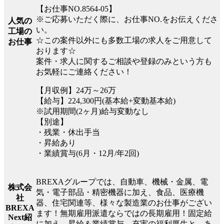
【お仕事NO.8564-05】
※ご応募いただく際に、お仕事NO.をお伝えくださ
人気の
い。
工場の
☆この案件以外にも多数工場の求人をご用意して
お仕事
おります☆
案件・求人に関するご相談や登録のみという方も
お気軽にご連絡ください！
【月収例】24万～26万
【給与】224,300円(基本給+変動基本給)
※試用期間(2ヶ月)給与変動なし
【別途】
・残業・休出手当
・昇給あり
・業績賞与(6月・12月/年2回)
BREXAグループでは、自動車、機械・金属、電
株式会
気・電子部品・精密機器に加え、食品、医療機
社
器、住宅関連等、様々な製造業のお仕事がござい
BREXA
ます！無期雇用派遣ならではの長期雇用！固定給
Next紹
に加え、昇給＆業績賞与、充実の福利厚生と、あ