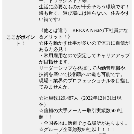
ー、ドラッグストア等、
生活に必要なものが十分そろう環境です！
海も近く、遊び場には困らない、住みやす
い街です♪
《他とは違う！BREXA Nextの正社員にな
るメリット！》
ここがポイン
☆体を動かす仕事が多いので体力に自信が
ト！
ある方必見！
・常用雇用なので安定してキャリアアップ
が目指せます。
リーダーシップを発揮して内勤管理職や、
技術を磨いて技術職への道も可能です。
現場・業界のプロフェッショナルを目指し
てみませんか。
☆社員数129,487人（2022年12月31日現
在）
☆信頼の大手メーカー取引実績数500社
超！！
・全国各地に活躍できる場所があります。
☆グループ企業総数90社以上！！！