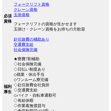
フォークリフト資格
クレーン資格
玉掛資格
必須
資格
フォークリフトの資格が生かせます
玉掛け・クレーン資格をお持ちの方歓迎
赴任旅費の補助あり
交通費支給
社会保険完備
★寮費7割補助
◇社会保険完備
◇日払い制度あり
◇残業・休出手当
◇ワンルーム寮完備
◇赴任旅費会社負担
福利
◇交通費支給
厚生
◇バイク・自転車通勤可
◇有給休暇
◇作業着無償貸与
◇食堂利用可(410円～)