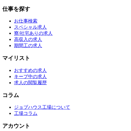
仕事を探す
お仕事検索
スペシャル求人
寮/社宅ありの求人
高収入の求人
期間工の求人
マイリスト
おすすめの求人
キープ中の求人
求人の閲覧履歴
コラム
ジョブハウス工場について
工場コラム
アカウント