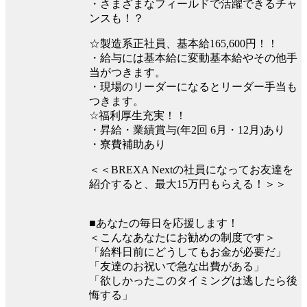
・さまざまなフィールドで活躍できるチャ
ンスも！？
☆製造系正社員、基本給165,600円！！
・給与には基本給に変動基本給やその他手
当がつきます。
・現場のリーダーになるとリーダー手当も
つきます。
☆福利厚生充実！！
・昇給・業績賞与(年2回 6月・12月)あり
・寮費補助あり
＜＜BREXA Nextの社員になってお友達を
紹介すると、最大15万円もらえる！＞＞
■あなたの毎日を応援します！
＜こんなあなたにお勧めの制度です＞
「給料日前にどうしてもお金が必要だ」
「友達のお祝いで急な出費がある」
「欲しかったこのタイミングは逃したら後
悔する」