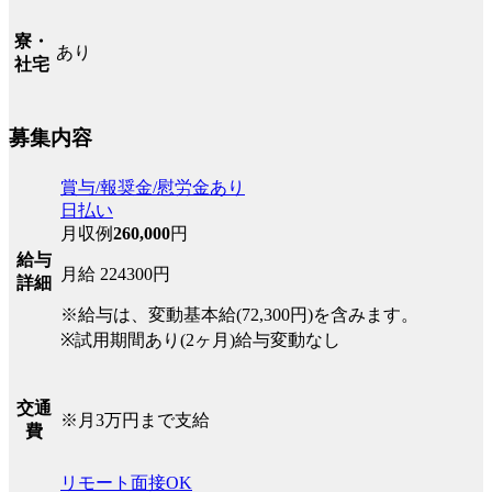
寮・
あり
社宅
募集内容
賞与/報奨金/慰労金あり
日払い
月収例
260,000
円
給与
月給 224300円
詳細
※給与は、変動基本給(72,300円)を含みます。
※試用期間あり(2ヶ月)給与変動なし
交通
※月3万円まで支給
費
リモート面接OK