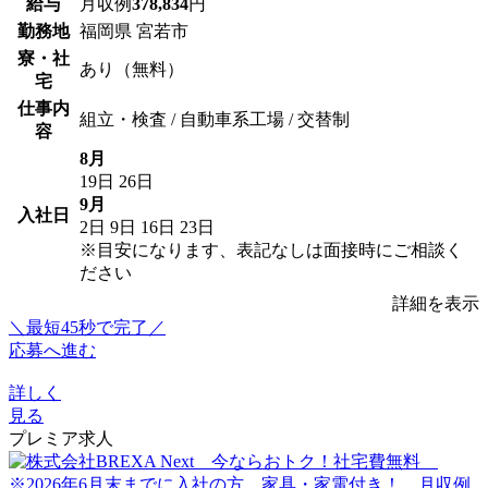
給与
月収例
378,834
円
勤務地
福岡県 宮若市
寮・社
あり（無料）
宅
仕事内
組立・検査 / 自動車系工場 / 交替制
容
8月
19日
26日
9月
入社日
2日
9日
16日
23日
※目安になります、表記なしは面接時にご相談く
ださい
詳細を表示
＼最短45秒で完了／
応募へ進む
詳しく
見る
プレミア求人