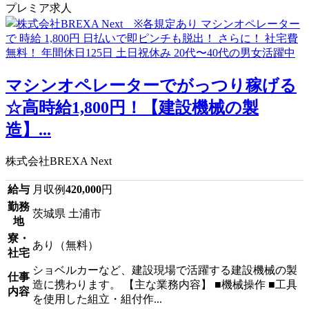
プレミア求人
マシンオペレーターでがっつり稼げる
☆高時給1,800円！【建設機械の製
造】...
株式会社BREXA Next
給与
月収例
420,000
円
勤務
茨城県 土浦市
地
寮・
あり（無料）
社宅
ショベルカーなど、建設現場で活躍する建設機械の製
仕事
造に携わります。 【主な業務内容】 ■機械操作 ■工具
内容
を使用した組立・組付作...