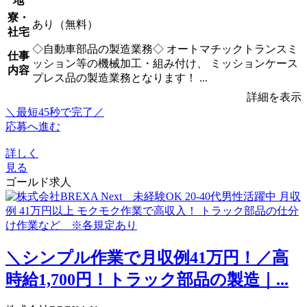
地
寮・
あり（無料）
社宅
◇自動車部品の製造業務◇ オートマチックトランスミ
仕事
ッション等の機械加工・組み付け、 ミッションケース
内容
プレス品の製造業務となります！ ...
詳細を表示
＼最短45秒で完了／
応募へ進む
詳しく
見る
ゴールド求人
＼シンプル作業で月収例41万円！／高
時給1,700円！トラック部品の製造｜...