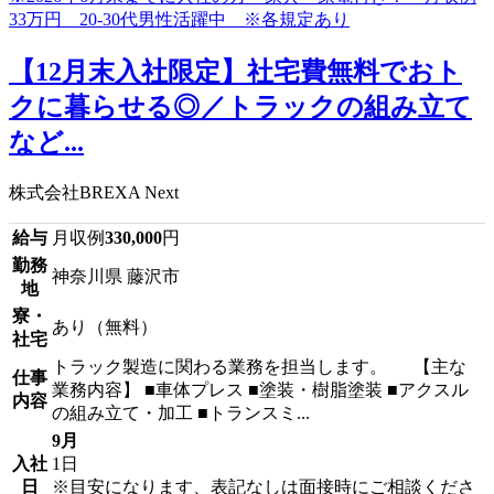
【12月末入社限定】社宅費無料でおト
クに暮らせる◎／トラックの組み立て
など...
株式会社BREXA Next
給与
月収例
330,000
円
勤務
神奈川県 藤沢市
地
寮・
あり（無料）
社宅
トラック製造に関わる業務を担当します。 【主な
仕事
業務内容】 ■車体プレス ■塗装・樹脂塗装 ■アクスル
内容
の組み立て・加工 ■トランスミ...
9月
入社
1日
日
※目安になります、表記なしは面接時にご相談くださ