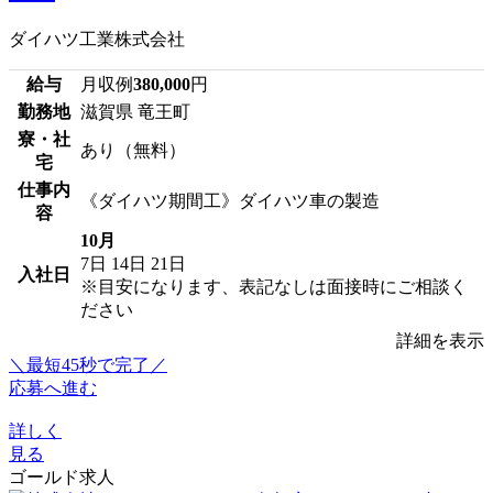
ダイハツ工業株式会社
給与
月収例
380,000
円
勤務地
滋賀県 竜王町
寮・社
あり（無料）
宅
仕事内
《ダイハツ期間工》ダイハツ車の製造
容
10月
7日
14日
21日
入社日
※目安になります、表記なしは面接時にご相談く
ださい
詳細を表示
＼最短45秒で完了／
応募へ進む
詳しく
見る
ゴールド求人