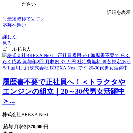
ださい
詳細を表示
＼最短45秒で完了／
応募へ進む
詳しく
見る
ゴールド求人
履歴書不要で正社員へ！＜トラクタや
エンジンの組立｜20～30代男女活躍中
＞...
株式会社BREXA Next
給与
月収例
370,000
円