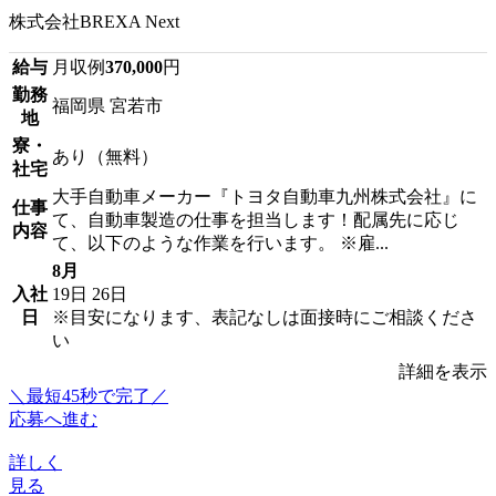
株式会社BREXA Next
給与
月収例
370,000
円
勤務
福岡県 宮若市
地
寮・
あり（無料）
社宅
大手自動車メーカー『トヨタ自動車九州株式会社』に
仕事
て、自動車製造の仕事を担当します！配属先に応じ
内容
て、以下のような作業を行います。 ※雇...
8月
入社
19日
26日
日
※目安になります、表記なしは面接時にご相談くださ
い
詳細を表示
＼最短45秒で完了／
応募へ進む
詳しく
見る