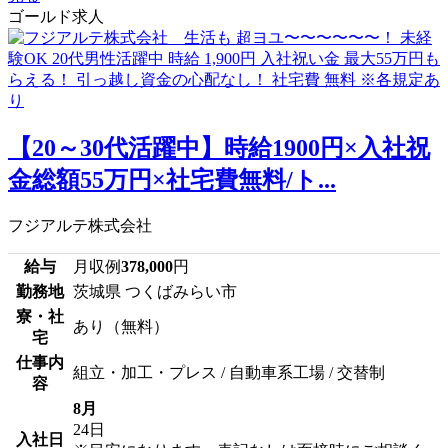
ゴールド求人
【20～30代活躍中】時給1900円×入社祝
金総額55万円×社宅費無料/ト...
フジアルテ株式会社
給与
月収例
378,000
円
勤務地
茨城県 つくばみらい市
寮・社
あり（無料）
宅
仕事内
組立・加工・プレス / 自動車系工場 / 交替制
容
8月
24日
入社日