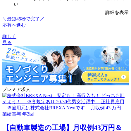
い
詳細を表示
＼最短45秒で完了／
応募へ進む
詳しく
見る
プレミア求人
【自動車製造の工場】月収例43万円＆