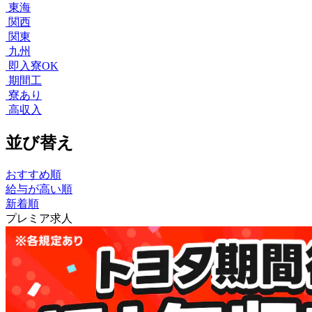
東海
関西
関東
九州
即入寮OK
期間工
寮あり
高収入
並び替え
おすすめ順
給与が高い順
新着順
プレミア求人