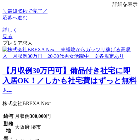
詳細を表示
＼最短45秒で完了／
応募へ進む
詳しく
見る
プレミア求人
【月収例30万円可】備品付き社宅に即
入居OK！／しかも社宅費はずっと無料
♪...
株式会社BREXA Next
給与
月収例
300,000
円
勤務
大阪府 堺市
地
寮・