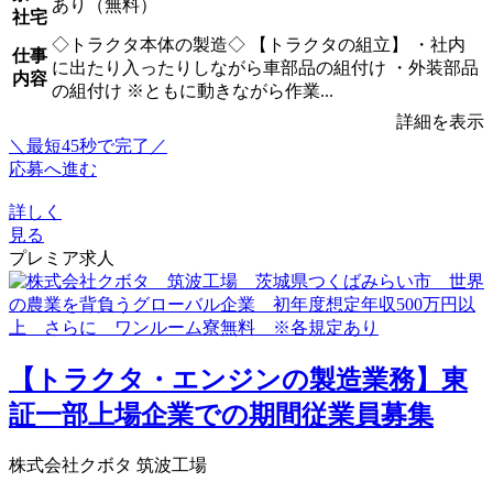
あり（無料）
社宅
◇トラクタ本体の製造◇ 【トラクタの組立】 ・社内
仕事
に出たり入ったりしながら車部品の組付け ・外装部品
内容
の組付け ※ともに動きながら作業...
詳細を表示
＼最短45秒で完了／
応募へ進む
詳しく
見る
プレミア求人
【トラクタ・エンジンの製造業務】東
証一部上場企業での期間従業員募集
株式会社クボタ 筑波工場