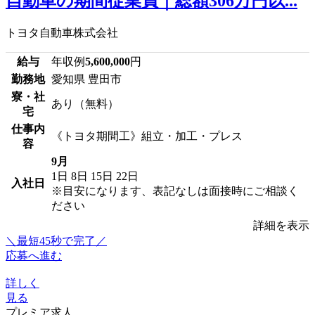
自動車の期間従業員｜総額306万円以...
トヨタ自動車株式会社
給与
年収例
5,600,000
円
勤務地
愛知県 豊田市
寮・社
あり（無料）
宅
仕事内
《トヨタ期間工》組立・加工・プレス
容
9月
1日
8日
15日
22日
入社日
※目安になります、表記なしは面接時にご相談く
ださい
詳細を表示
＼最短45秒で完了／
応募へ進む
詳しく
見る
プレミア求人