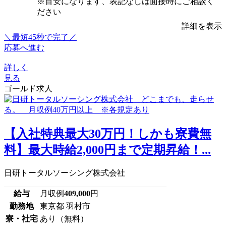
※目安になります、表記なしは面接時にご相談く
ださい
詳細を表示
＼最短45秒で完了／
応募へ進む
詳しく
見る
ゴールド求人
【入社特典最大30万円！しかも寮費無
料】最大時給2,000円まで定期昇給！...
日研トータルソーシング株式会社
給与
月収例
409,000
円
勤務地
東京都 羽村市
寮・社宅
あり（無料）