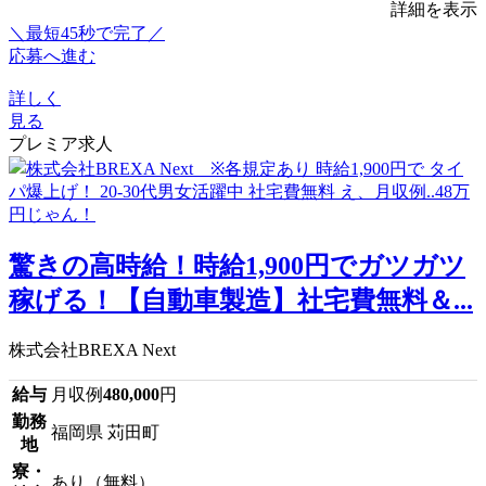
詳細を表示
＼最短45秒で完了／
応募へ進む
詳しく
見る
プレミア求人
驚きの高時給！時給1,900円でガツガツ
稼げる！【自動車製造】社宅費無料＆...
株式会社BREXA Next
給与
月収例
480,000
円
勤務
福岡県 苅田町
地
寮・
あり（無料）