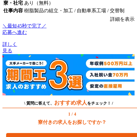
寮・社宅
あり（無料）
仕事内容
樹脂製品の組立・加工 / 自動車系工場 / 交替制
詳細を表示
＼最短45秒で完了／
応募へ進む
詳しく
見る
おすすめ求人
\ 質問に答えて、
をチェック！ /
1 / 4
寮付きの求人をお探しですか？