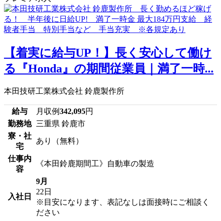
【着実に給与UP！】長く安心して働け
る『Honda』の期間従業員｜満了一時...
本田技研工業株式会社 鈴鹿製作所
給与
月収例
342,095
円
勤務地
三重県 鈴鹿市
寮・社
あり（無料）
宅
仕事内
《本田鈴鹿期間工》自動車の製造
容
9月
22日
入社日
※目安になります、表記なしは面接時にご相談く
ださい