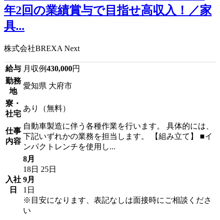
年2回の業績賞与で目指せ高収入！／家
具...
株式会社BREXA Next
給与
月収例
430,000
円
勤務
愛知県 大府市
地
寮・
あり（無料）
社宅
自動車製造に伴う各種作業を行います。 具体的には、
仕事
下記いずれかの業務を担当します。 【組み立て】 ■イ
内容
ンパクトレンチを使用し...
8月
18日
25日
入社
9月
日
1日
※目安になります、表記なしは面接時にご相談くださ
い