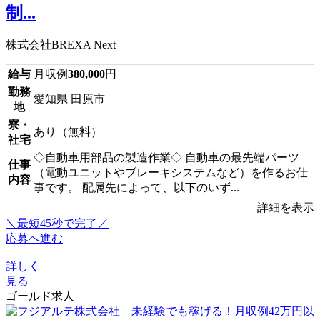
制...
株式会社BREXA Next
給与
月収例
380,000
円
勤務
愛知県 田原市
地
寮・
あり（無料）
社宅
◇自動車用部品の製造作業◇ 自動車の最先端パーツ
仕事
（電動ユニットやブレーキシステムなど）を作るお仕
内容
事です。 配属先によって、以下のいず...
詳細を表示
＼最短45秒で完了／
応募へ進む
詳しく
見る
ゴールド求人