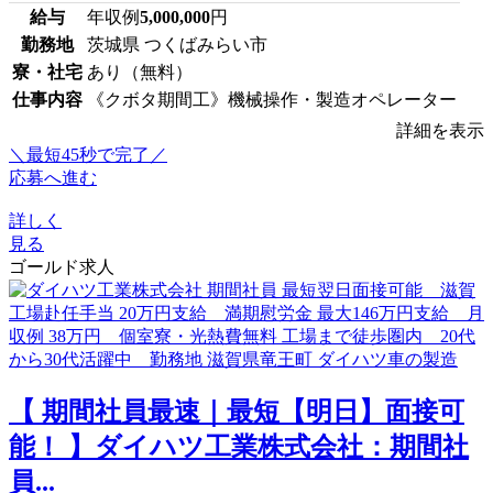
給与
年収例
5,000,000
円
勤務地
茨城県 つくばみらい市
寮・社宅
あり（無料）
仕事内容
《クボタ期間工》機械操作・製造オペレーター
詳細を表示
＼最短45秒で完了／
応募へ進む
詳しく
見る
ゴールド求人
【 期間社員最速｜最短【明日】面接可
能！ 】ダイハツ工業株式会社：期間社
員...