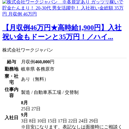
【月収例46万円★高時給1,900円】入社
祝い金もドーンと35万円！／ハイ...
株式会社ワークジャパン
給与
月収例
460,000
円
勤務地
岐阜県 各務原市
寮・社
あり（無料）
宅
仕事内
製造 / 自動車系工場 / 交替制
容
8月
25日
27日
9月
入社日
3日
8日
10日
15日
17日
22日
24日
29日
※目安になります、表記なしは面接時にご相談く