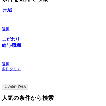
地域
選択
こだわり
給与/職種
選択
条件クリア
この条件で検索
人気の条件から検索