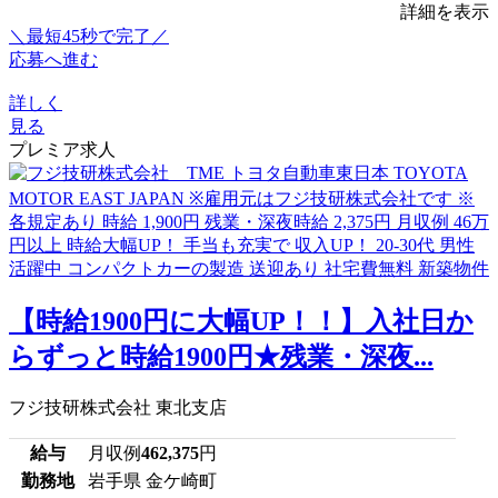
詳細を表示
＼最短45秒で完了／
応募へ進む
詳しく
見る
プレミア求人
【時給1900円に大幅UP！！】入社日か
らずっと時給1900円★残業・深夜...
フジ技研株式会社 東北支店
給与
月収例
462,375
円
勤務地
岩手県 金ケ崎町