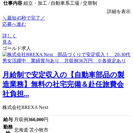
仕事内容
組立・加工 / 自動車系工場 / 交替制
詳細を表示
＼最短45秒で完了／
応募へ進む
詳しく
見る
ゴールド求人
月給制で安定収入の【自動車部品の製
造業務】無料の社宅完備＆赴任旅費会
社負担...
株式会社BREXA Next
給与
月収例
360,000
円
勤務
北海道 苫小牧市