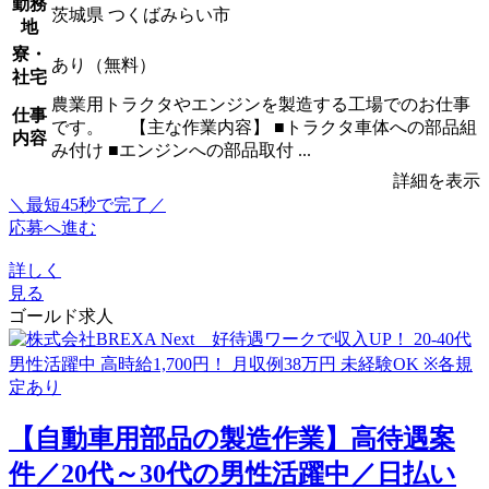
勤務
茨城県 つくばみらい市
地
寮・
あり（無料）
社宅
農業用トラクタやエンジンを製造する工場でのお仕事
仕事
です。 【主な作業内容】 ■トラクタ車体への部品組
内容
み付け ■エンジンへの部品取付 ...
詳細を表示
＼最短45秒で完了／
応募へ進む
詳しく
見る
ゴールド求人
【自動車用部品の製造作業】高待遇案
件／20代～30代の男性活躍中／日払い