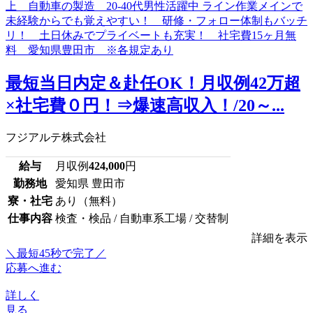
最短当日内定＆赴任OK！月収例42万超
×社宅費０円！⇒爆速高収入！/20～...
フジアルテ株式会社
給与
月収例
424,000
円
勤務地
愛知県 豊田市
寮・社宅
あり（無料）
仕事内容
検査・検品 / 自動車系工場 / 交替制
詳細を表示
＼最短45秒で完了／
応募へ進む
詳しく
見る