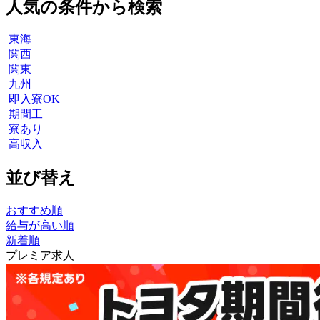
人気の条件から検索
東海
関西
関東
九州
即入寮OK
期間工
寮あり
高収入
並び替え
おすすめ順
給与が高い順
新着順
プレミア求人