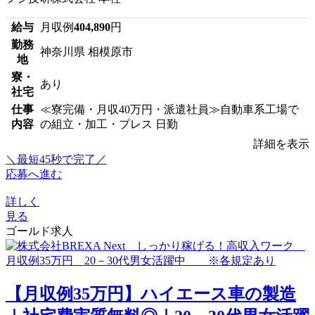
給与
月収例
404,890
円
勤務
神奈川県 相模原市
地
寮・
あり
社宅
仕事
≪寮完備・月収40万円・派遣社員≫自動車系工場で
内容
の組立・加工・プレス 日勤
詳細を表示
＼最短45秒で完了／
応募へ進む
詳しく
見る
ゴールド求人
【月収例35万円】ハイエース車の製造