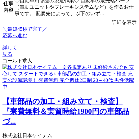
◇自動車用部品の製造作業◇ 自動車の最先端パーツ
仕事
（電動ユニットやブレーキシステムなど）を作るお仕
内容
事です。 配属先によって、以下のいず...
詳細を表示
＼最短45秒で完了／
応募へ進む
詳しく
見る
ゴールド求人
【車部品の加工・組み立て・検査】
『寮費無料＆実質時給1900円の車部品
づ...
株式会社日本ケイテム