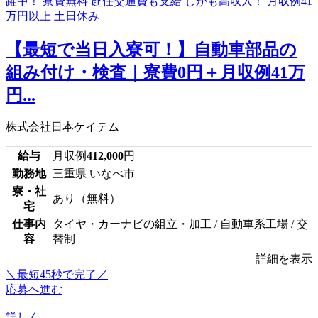
【最短で当日入寮可！】自動車部品の
組み付け・検査｜寮費0円＋月収例41万
円...
株式会社日本ケイテム
給与
月収例
412,000
円
勤務地
三重県 いなべ市
寮・社
あり（無料）
宅
仕事内
タイヤ・カーナビの組立・加工 / 自動車系工場 / 交
容
替制
詳細を表示
＼最短45秒で完了／
応募へ進む
詳しく