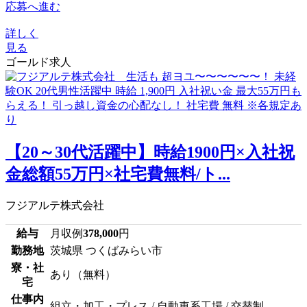
応募へ進む
詳しく
見る
ゴールド求人
【20～30代活躍中】時給1900円×入社祝
金総額55万円×社宅費無料/ト...
フジアルテ株式会社
給与
月収例
378,000
円
勤務地
茨城県 つくばみらい市
寮・社
あり（無料）
宅
仕事内
組立・加工・プレス / 自動車系工場 / 交替制