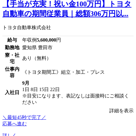
【手当が充実！祝い金100万円】トヨタ
自動車の期間従業員｜総額306万円以...
トヨタ自動車株式会社
給与
年収例
5,600,000
円
勤務地
愛知県 豊田市
寮・社
あり（無料）
宅
仕事内
《トヨタ期間工》組立・加工・プレス
容
9月
1日
8日
15日
22日
入社日
※目安になります、表記なしは面接時にご相談く
ださい
詳細を表示
＼最短45秒で完了／
応募へ進む
詳しく