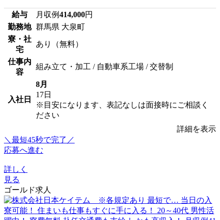
給与
月収例
414,000
円
勤務地
群馬県 大泉町
寮・社
あり（無料）
宅
仕事内
組み立て・加工 / 自動車系工場 / 交替制
容
8月
17日
入社日
※目安になります、表記なしは面接時にご相談く
ださい
詳細を表示
＼最短45秒で完了／
応募へ進む
詳しく
見る
ゴールド求人