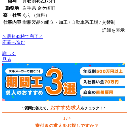
給与
月収例
462,375
円
勤務地
岩手県 金ケ崎町
寮・社宅
あり（無料）
仕事内容
樹脂製品の組立・加工 / 自動車系工場 / 交替制
詳細を表示
＼最短45秒で完了／
応募へ進む
詳しく
見る
おすすめ求人
\ 質問に答えて、
をチェック！ /
1 / 4
寮付きの求人をお探しですか？