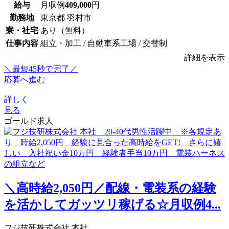
給与
月収例
409,000
円
勤務地
東京都 羽村市
寮・社宅
あり（無料）
仕事内容
組立・加工 / 自動車系工場 / 交替制
詳細を表示
＼最短45秒で完了／
応募へ進む
詳しく
見る
ゴールド求人
＼高時給2,050円／配線・電装系の経験
を活かしてガッツリ稼げる☆月収例4...
フジ技研株式会社 本社