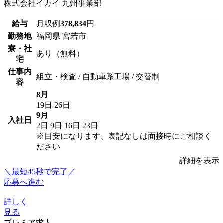
株式会社イカイ 九州事業部
給与
月収例
378,834
円
勤務地
福岡県 宮若市
寮・社
あり（無料）
宅
仕事内
組立・検査 / 自動車系工場 / 交替制
容
8月
19日
26日
9月
入社日
2日
9日
16日
23日
※目安になります、表記なしは面接時にご相談く
ださい
詳細を表示
＼最短45秒で完了／
応募へ進む
詳しく
見る
プレミア求人