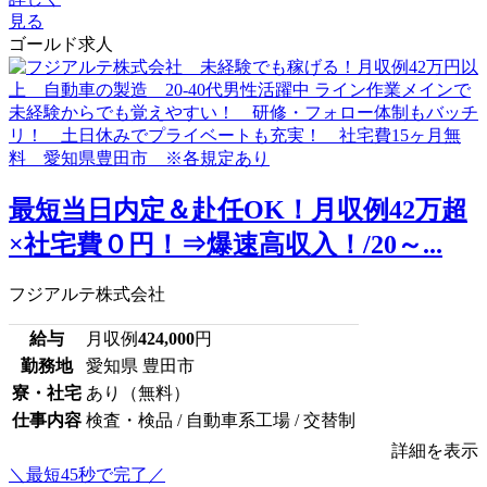
見る
ゴールド求人
最短当日内定＆赴任OK！月収例42万超
×社宅費０円！⇒爆速高収入！/20～...
フジアルテ株式会社
給与
月収例
424,000
円
勤務地
愛知県 豊田市
寮・社宅
あり（無料）
仕事内容
検査・検品 / 自動車系工場 / 交替制
詳細を表示
＼最短45秒で完了／