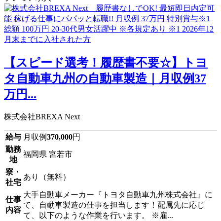
【スピード選考！履歴書不要☆】トヨ
タ自動車九州の自動車製造｜月収例37
万円...
株式会社BREXA Next
給与
月収例
370,000
円
勤務
福岡県 宮若市
地
寮・
あり（無料）
社宅
大手自動車メーカー『トヨタ自動車九州株式会社』に
仕事
て、自動車製造の仕事を担当します！配属先に応じ
内容
て、以下のような作業を行います。 ※雇...