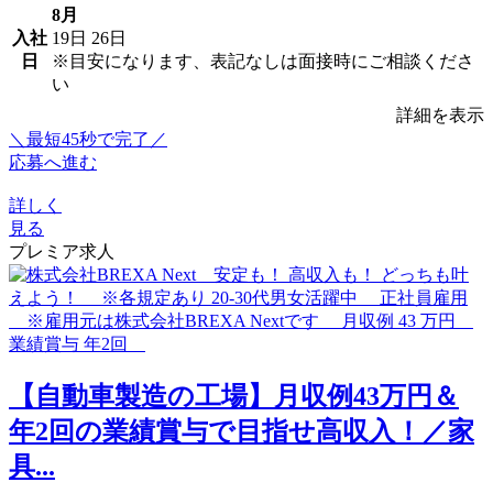
8月
入社
19日
26日
日
※目安になります、表記なしは面接時にご相談くださ
い
詳細を表示
＼最短45秒で完了／
応募へ進む
詳しく
見る
プレミア求人
【自動車製造の工場】月収例43万円＆
年2回の業績賞与で目指せ高収入！／家
具...