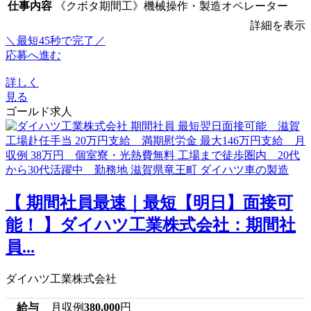
仕事内容
《クボタ期間工》機械操作・製造オペレーター
詳細を表示
＼最短45秒で完了／
応募へ進む
詳しく
見る
ゴールド求人
【 期間社員最速｜最短【明日】面接可
能！ 】ダイハツ工業株式会社：期間社
員...
ダイハツ工業株式会社
給与
月収例
380,000
円