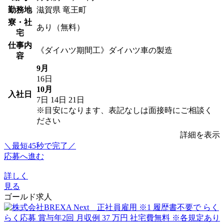
勤務地
滋賀県 竜王町
寮・社
あり（無料）
宅
仕事内
《ダイハツ期間工》ダイハツ車の製造
容
9月
16日
10月
入社日
7日
14日
21日
※目安になります、表記なしは面接時にご相談く
ださい
詳細を表示
＼最短45秒で完了／
応募へ進む
詳しく
見る
ゴールド求人