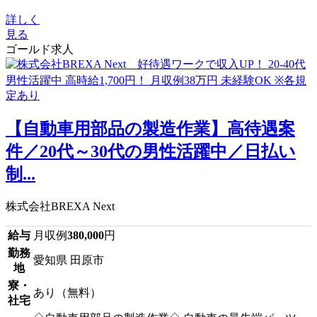
詳しく
見る
ゴールド求人
【自動車用部品の製造作業】高待遇案
件／20代～30代の男性活躍中／日払い
制...
株式会社BREXA Next
給与
月収例
380,000
円
勤務
愛知県 田原市
地
寮・
あり（無料）
社宅