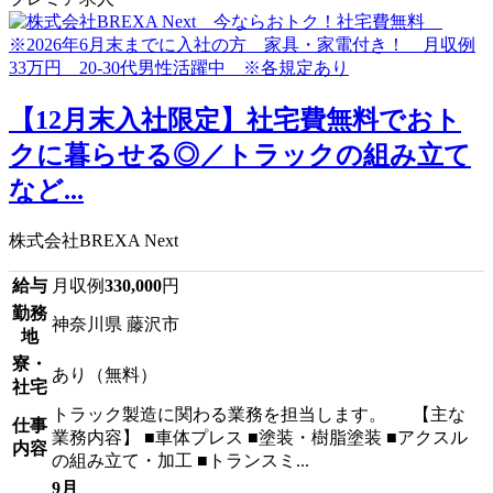
【12月末入社限定】社宅費無料でおト
クに暮らせる◎／トラックの組み立て
など...
株式会社BREXA Next
給与
月収例
330,000
円
勤務
神奈川県 藤沢市
地
寮・
あり（無料）
社宅
トラック製造に関わる業務を担当します。 【主な
仕事
業務内容】 ■車体プレス ■塗装・樹脂塗装 ■アクスル
内容
の組み立て・加工 ■トランスミ...
9月