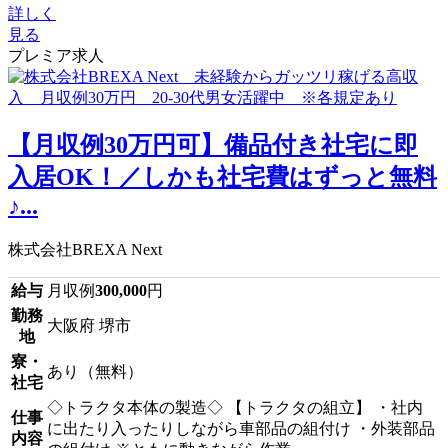
詳しく
見る
プレミア求人
【月収例30万円可】備品付き社宅に即
入居OK！／しかも社宅費はずっと無料
♪...
株式会社BREXA Next
給与
月収例
300,000
円
勤務
大阪府 堺市
地
寮・
あり（無料）
社宅
◇トラクタ本体の製造◇ 【トラクタの組立】 ・社内
仕事
に出たり入ったりしながら車部品の組付け ・外装部品
内容