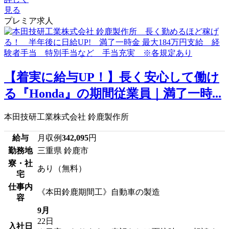
見る
プレミア求人
【着実に給与UP！】長く安心して働け
る『Honda』の期間従業員｜満了一時...
本田技研工業株式会社 鈴鹿製作所
給与
月収例
342,095
円
勤務地
三重県 鈴鹿市
寮・社
あり（無料）
宅
仕事内
《本田鈴鹿期間工》自動車の製造
容
9月
22日
入社日