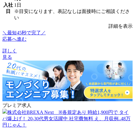
入社
1日
日
※目安になります、表記なしは面接時にご相談くださ
い
詳細を表示
＼最短45秒で完了／
応募へ進む
詳しく
見る
プレミア求人