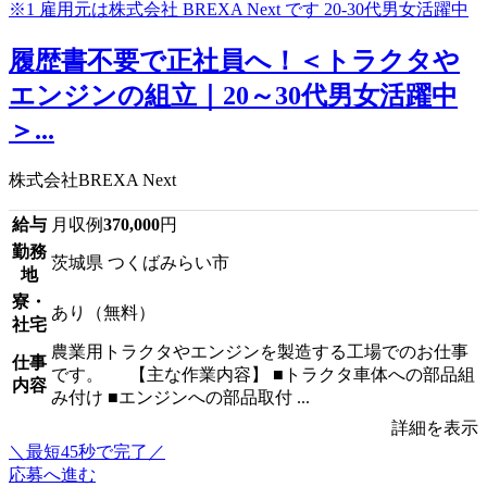
履歴書不要で正社員へ！＜トラクタや
エンジンの組立｜20～30代男女活躍中
＞...
株式会社BREXA Next
給与
月収例
370,000
円
勤務
茨城県 つくばみらい市
地
寮・
あり（無料）
社宅
農業用トラクタやエンジンを製造する工場でのお仕事
仕事
です。 【主な作業内容】 ■トラクタ車体への部品組
内容
み付け ■エンジンへの部品取付 ...
詳細を表示
＼最短45秒で完了／
応募へ進む