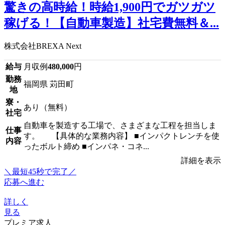
驚きの高時給！時給1,900円でガツガツ
稼げる！【自動車製造】社宅費無料＆...
株式会社BREXA Next
給与
月収例
480,000
円
勤務
福岡県 苅田町
地
寮・
あり（無料）
社宅
自動車を製造する工場で、さまざまな工程を担当しま
仕事
す。 【具体的な業務内容】 ■インパクトレンチを使
内容
ったボルト締め ■インパネ・コネ...
詳細を表示
＼最短45秒で完了／
応募へ進む
詳しく
見る
プレミア求人