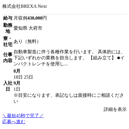
株式会社BREXA Next
給与
月収例
430,000
円
勤務
愛知県 大府市
地
寮・
あり（無料）
社宅
自動車製造に伴う各種作業を行います。 具体的には、
仕事
下記いずれかの業務を担当します。 【組み立て】 ■イ
内容
ンパクトレンチを使用し...
8月
18日
25日
入社
9月
日
1日
※目安になります、表記なしは面接時にご相談くださ
い
詳細を表示
＼最短45秒で完了／
応募へ進む