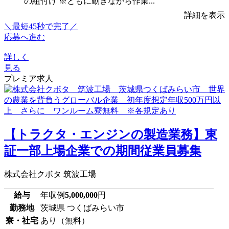
の組付け ※ともに動きながら作業...
詳細を表示
＼最短45秒で完了／
応募へ進む
詳しく
見る
プレミア求人
【トラクタ・エンジンの製造業務】東
証一部上場企業での期間従業員募集
株式会社クボタ 筑波工場
給与
年収例
5,000,000
円
勤務地
茨城県 つくばみらい市
寮・社宅
あり（無料）