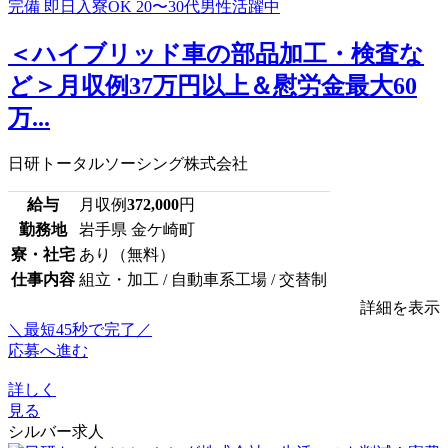
＜ハイブリッド車の部品加工・検査な
ど＞月収例37万円以上＆慰労金最大60
万...
日研トータルソーシング株式会社
給与
月収例
372,000
円
勤務地
岩手県 金ケ崎町
寮・社宅
あり（無料）
仕事内容
組立・加工 / 自動車系工場 / 交替制
詳細を表示
＼最短45秒で完了／
応募へ進む
詳しく
見る
シルバー求人