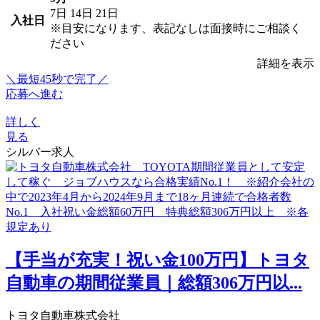
7日
14日
21日
入社日
※目安になります、表記なしは面接時にご相談く
ださい
詳細を表示
＼最短45秒で完了／
応募へ進む
詳しく
見る
シルバー求人
【手当が充実！祝い金100万円】トヨタ
自動車の期間従業員｜総額306万円以...
トヨタ自動車株式会社