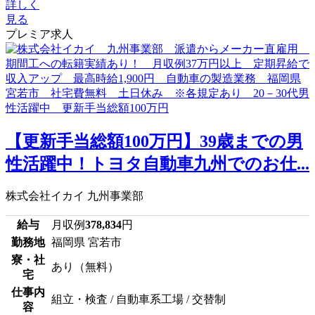
詳しく
見る
プレミア求人
【更新手当総額100万円】39歳までの男
性活躍中！トヨタ自動車九州でのお仕...
株式会社イカイ 九州事業部
給与
月収例
378,834
円
勤務地
福岡県 宮若市
寮・社
あり（無料）
宅
仕事内
組立・検査 / 自動車系工場 / 交替制
容