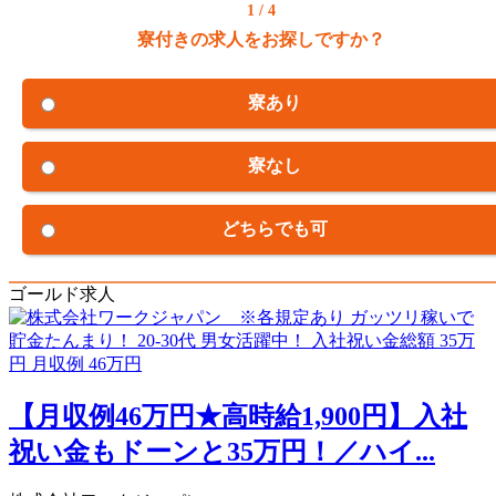
1 / 4
寮付きの求人をお探しですか？
寮あり
寮なし
どちらでも可
ゴールド求人
【月収例46万円★高時給1,900円】入社
祝い金もドーンと35万円！／ハイ...