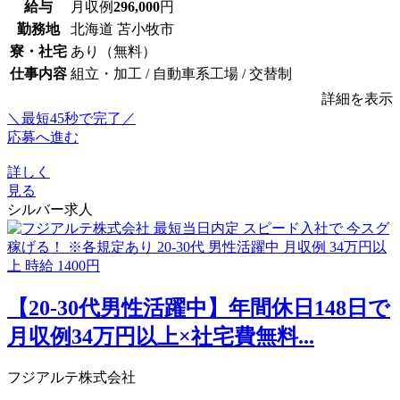
給与
月収例
296,000
円
勤務地
北海道 苫小牧市
寮・社宅
あり（無料）
仕事内容
組立・加工 / 自動車系工場 / 交替制
詳細を表示
＼最短45秒で完了／
応募へ進む
詳しく
見る
シルバー求人
【20-30代男性活躍中】年間休日148日で
月収例34万円以上×社宅費無料...
フジアルテ株式会社