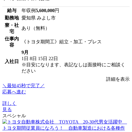
給与
年収例
5,600,000
円
勤務地
愛知県 みよし市
寮・社
あり（無料）
宅
仕事内
《トヨタ期間工》組立・加工・プレス
容
9月
1日
8日
15日
22日
入社日
※目安になります、表記なしは面接時にご相談く
ださい
詳細を表示
＼最短45秒で完了／
応募へ進む
詳しく
見る
スペシャル