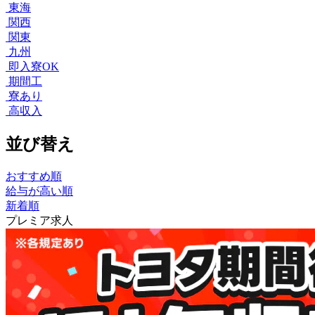
東海
関西
関東
九州
即入寮OK
期間工
寮あり
高収入
並び替え
おすすめ順
給与が高い順
新着順
プレミア求人