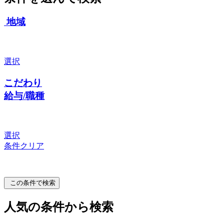
地域
選択
こだわり
給与/職種
選択
条件クリア
この条件で検索
人気の条件から検索