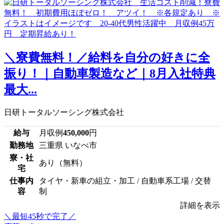
＼寮費無料！／給料を自分の好きに全
振り！｜自動車製造など｜8月入社特典
最大...
日研トータルソーシング株式会社
給与
月収例
450,000
円
勤務地
三重県 いなべ市
寮・社
あり（無料）
宅
仕事内
タイヤ・新車の組立・加工 / 自動車系工場 / 交替
容
制
詳細を表示
＼最短45秒で完了／