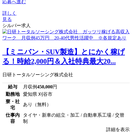
応募へ進む
詳しく
見る
シルバー求人
【ミニバン・SUV製造】とにかく稼げ
る！時給2,000円＆入社特典最大20...
日研トータルソーシング株式会社
給与
月収例
450,000
円
勤務地
愛知県 刈谷市
寮・社
あり（無料）
宅
仕事内
タイヤ・新車の組立・加工 / 自動車系工場 / 交替
容
制
詳細を表示