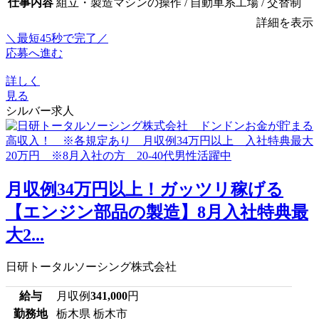
仕事内容
組立・製造マシンの操作 / 自動車系工場 / 交替制
詳細を表示
＼最短45秒で完了／
応募へ進む
詳しく
見る
シルバー求人
月収例34万円以上！ガッツリ稼げる
【エンジン部品の製造】8月入社特典最
大2...
日研トータルソーシング株式会社
給与
月収例
341,000
円
勤務地
栃木県 栃木市