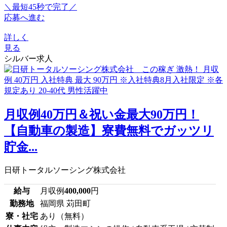
＼最短45秒で完了／
応募へ進む
詳しく
見る
シルバー求人
月収例40万円＆祝い金最大90万円！
【自動車の製造】寮費無料でガッツリ
貯金...
日研トータルソーシング株式会社
給与
月収例
400,000
円
勤務地
福岡県 苅田町
寮・社宅
あり（無料）