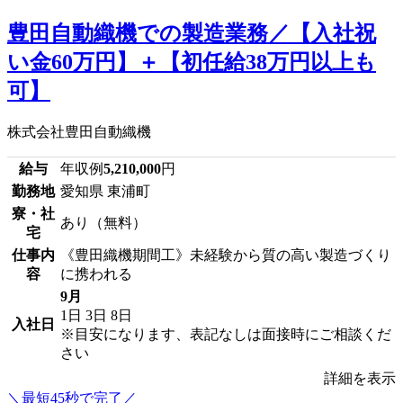
豊田自動織機での製造業務／【入社祝
い金60万円】＋【初任給38万円以上も
可】
株式会社豊田自動織機
給与
年収例
5,210,000
円
勤務地
愛知県 東浦町
寮・社
あり（無料）
宅
仕事内
《豊田織機期間工》未経験から質の高い製造づくり
容
に携われる
9月
1日
3日
8日
入社日
※目安になります、表記なしは面接時にご相談くだ
さい
詳細を表示
＼最短45秒で完了／