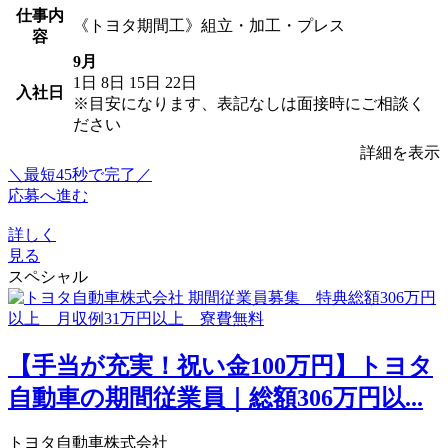
仕事内
《トヨタ期間工》組立・加工・プレス
容
9月
1日
8日
15日
22日
入社日
※目安になります、表記なしは面接時にご相談く
ださい
詳細を表示
＼最短45秒で完了／
応募へ進む
詳しく
見る
スペシャル
【手当が充実！祝い金100万円】トヨタ
自動車の期間従業員｜総額306万円以...
トヨタ自動車株式会社