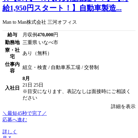
給1,950円スタート！】自動車製造...
Man to Man株式会社 三河オフィス
給与
月収例
470,000
円
勤務地
三重県 いなべ市
寮・社
あり（無料）
宅
仕事内
組立・検査 / 自動車系工場 / 交替制
容
8月
21日
25日
入社日
※目安になります、表記なしは面接時にご相談く
ださい
詳細を表示
＼最短45秒で完了／
応募へ進む
詳しく