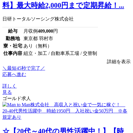
料】最大時給2,000円まで定期昇給！...
日研トータルソーシング株式会社
給与
月収例
409,000
円
勤務地
東京都 羽村市
寮・社宅
あり（無料）
仕事内容
組立・加工 / 自動車系工場 / 交替制
詳細を表示
＼最短45秒で完了／
応募へ進む
詳しく
見る
ゴールド求人
☆【20代～40代の男性活躍中！】【時