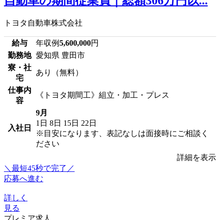
自動車の期間従業員｜総額306万円以...
トヨタ自動車株式会社
給与
年収例
5,600,000
円
勤務地
愛知県 豊田市
寮・社
あり（無料）
宅
仕事内
《トヨタ期間工》組立・加工・プレス
容
9月
1日
8日
15日
22日
入社日
※目安になります、表記なしは面接時にご相談く
ださい
詳細を表示
＼最短45秒で完了／
応募へ進む
詳しく
見る
プレミア求人