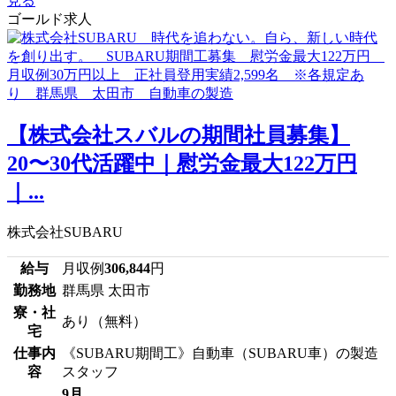
見る
ゴールド求人
【株式会社スバルの期間社員募集】
20〜30代活躍中｜慰労金最大122万円
｜...
株式会社SUBARU
給与
月収例
306,844
円
勤務地
群馬県 太田市
寮・社
あり（無料）
宅
仕事内
《SUBARU期間工》自動車（SUBARU車）の製造
容
スタッフ
9月