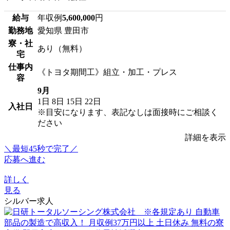
給与
年収例
5,600,000
円
勤務地
愛知県 豊田市
寮・社
あり（無料）
宅
仕事内
《トヨタ期間工》組立・加工・プレス
容
9月
1日
8日
15日
22日
入社日
※目安になります、表記なしは面接時にご相談く
ださい
詳細を表示
＼最短45秒で完了／
応募へ進む
詳しく
見る
シルバー求人