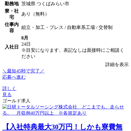
勤務地
茨城県 つくばみらい市
寮・社
あり（無料）
宅
仕事内
組立・加工・プレス / 自動車系工場 / 交替制
容
8月
24日
入社日
※目安になります、表記なしは面接時にご相談く
ださい
詳細を表示
＼最短45秒で完了／
応募へ進む
詳しく
見る
ゴールド求人
【入社特典最大30万円！しかも寮費無