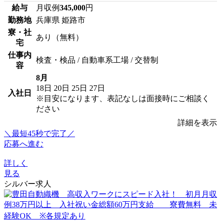
給与
月収例
345,000
円
勤務地
兵庫県 姫路市
寮・社
あり（無料）
宅
仕事内
検査・検品 / 自動車系工場 / 交替制
容
8月
18日
20日
25日
27日
入社日
※目安になります、表記なしは面接時にご相談く
ださい
詳細を表示
＼最短45秒で完了／
応募へ進む
詳しく
見る
シルバー求人