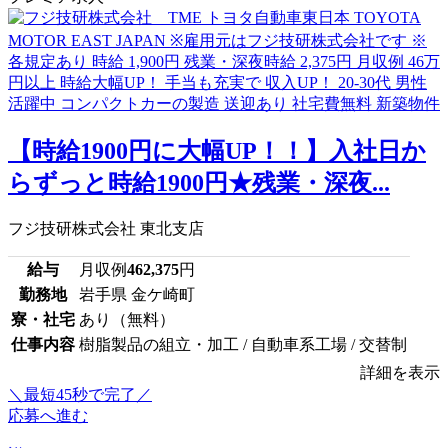
【時給1900円に大幅UP！！】入社日か
らずっと時給1900円★残業・深夜...
フジ技研株式会社 東北支店
給与
月収例
462,375
円
勤務地
岩手県 金ケ崎町
寮・社宅
あり（無料）
仕事内容
樹脂製品の組立・加工 / 自動車系工場 / 交替制
詳細を表示
＼最短45秒で完了／
応募へ進む