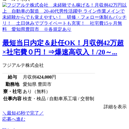
最短当日内定＆赴任OK！月収例42万超
×社宅費０円！⇒爆速高収入！/20～...
フジアルテ株式会社
給与
月収例
424,000
円
勤務地
愛知県 豊田市
寮・社宅
あり（無料）
仕事内容
検査・検品 / 自動車系工場 / 交替制
詳細を表示
＼最短45秒で完了／
応募へ進む