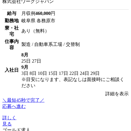
株式会社ワークジャパン
給与
月収例
460,000
円
勤務地
岐阜県 各務原市
寮・社
あり（無料）
宅
仕事内
製造 / 自動車系工場 / 交替制
容
8月
25日
27日
9月
入社日
3日
8日
10日
15日
17日
22日
24日
29日
※目安になります、表記なしは面接時にご相談く
ださい
詳細を表示
＼最短45秒で完了／
応募へ進む
詳しく
見る
ゴールド求人