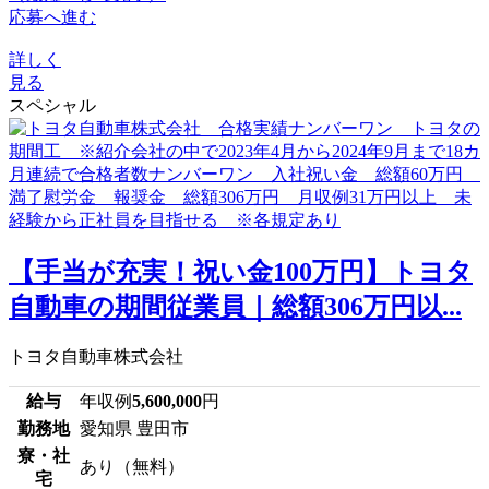
応募へ進む
詳しく
見る
スペシャル
【手当が充実！祝い金100万円】トヨタ
自動車の期間従業員｜総額306万円以...
トヨタ自動車株式会社
給与
年収例
5,600,000
円
勤務地
愛知県 豊田市
寮・社
あり（無料）
宅