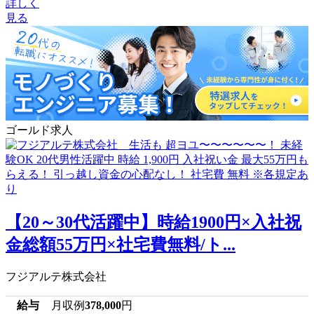
詳しく
見る
ゴールド求人
【20～30代活躍中】時給1900円×入社祝
金総額55万円×社宅費無料/ト...
フジアルテ株式会社
給与
月収例
378,000
円