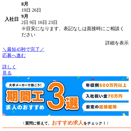
8月
19日
26日
9月
入社日
2日
9日
16日
23日
※目安になります、表記なしは面接時にご相談く
ださい
詳細を表示
＼最短45秒で完了／
応募へ進む
詳しく
見る
おすすめ求人
\ 質問に答えて、
をチェック！ /