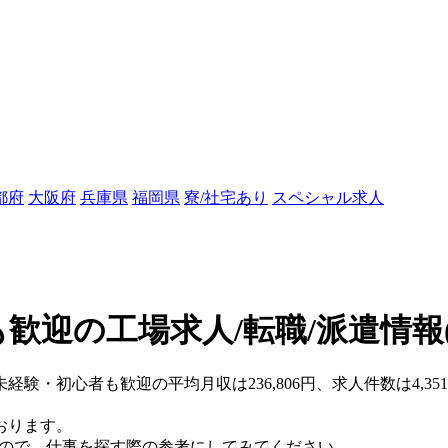
都府
大阪府
兵庫県
福岡県
寮/社宅あり
スペシャル求人
歓迎の工場求人/転職/派遣情報
未経験・初心者も歓迎の平均月収は236,806円、求人件数は4,3
おります。
すので、仕事を探す際の参考にしてみてください。