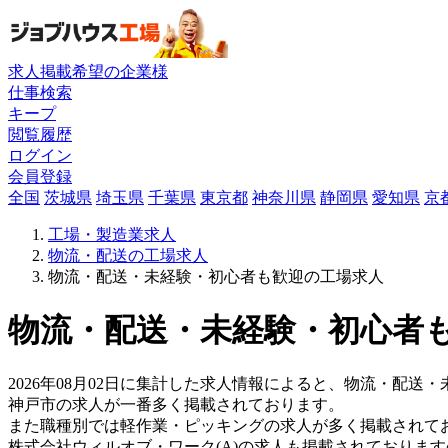
求人掲載希望の企業様
仕事検索
キープ
閲覧履歴
ログイン
会員登録
全国
茨城県
埼玉県
千葉県
東京都
神奈川県
静岡県
愛知県
京
工場・製造業求人
物流・配送の工場求人
物流・配送・未経験・初心者も歓迎の工場求人
物流・配送・未経験・初心者も
2026年08月02日に集計した求人情報によると、物流・配送・
神戸市の求人が一番多く掲載されております。
また職種別では軽作業・ピッキングの求人が多く掲載されて
株式会社ウィルオブ・ワーク(A)の求人も掲載されておりま