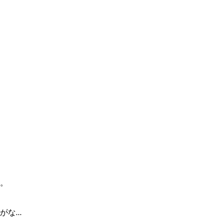
。
...