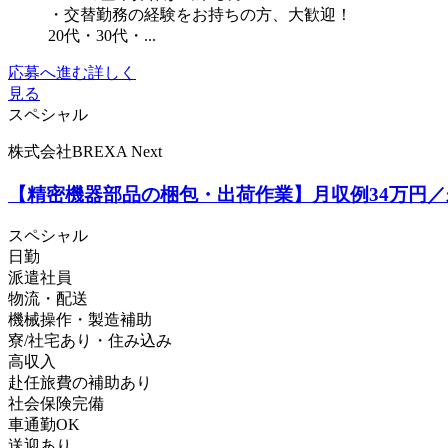
・交替勤務の経験をお持ちの方、大歓迎！
20代・30代・...
応募へ進む
詳しく
見る
スペシャル
株式会社BREXA Next
【精密機器部品の梱包・出荷作業】月収例34万円
スペシャル
日勤
派遣社員
物流・配送
機械操作・製造補助
寮/社宅あり・住み込み
高収入
赴任旅費の補助あり
社会保険完備
車通勤OK
送迎あり