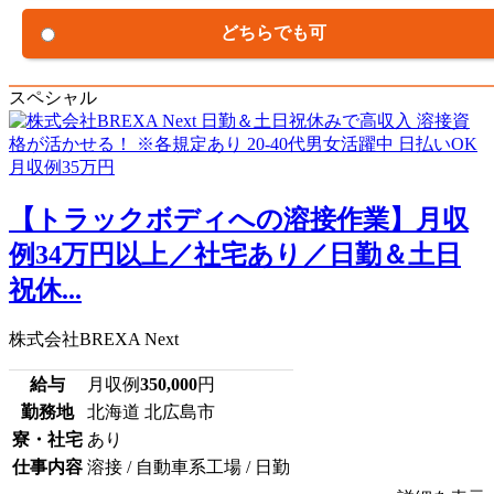
どちらでも可
スペシャル
【トラックボディへの溶接作業】月収
例34万円以上／社宅あり／日勤＆土日
祝休...
株式会社BREXA Next
給与
月収例
350,000
円
勤務地
北海道 北広島市
寮・社宅
あり
仕事内容
溶接 / 自動車系工場 / 日勤