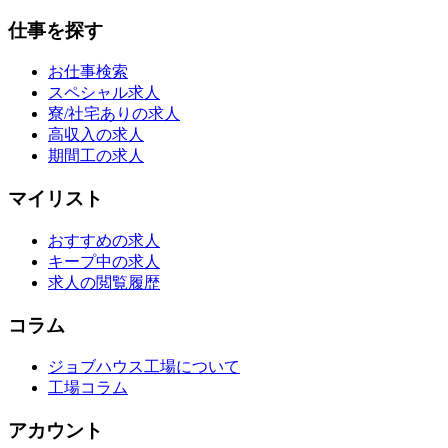
仕事を探す
お仕事検索
スペシャル求人
寮/社宅ありの求人
高収入の求人
期間工の求人
マイリスト
おすすめの求人
キープ中の求人
求人の閲覧履歴
コラム
ジョブハウス工場について
工場コラム
アカウント