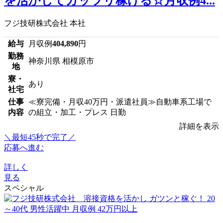
を活かしてガッツリ稼げる☆月収例4...
フジ技研株式会社 本社
給与
月収例
404,890
円
勤務
神奈川県 相模原市
地
寮・
あり
社宅
仕事
≪寮完備・月収40万円・派遣社員≫自動車系工場で
内容
の組立・加工・プレス 日勤
詳細を表示
＼最短45秒で完了／
応募へ進む
詳しく
見る
スペシャル