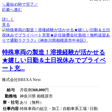
＼最短45秒で完了／
応募へ進む
詳しく
見る
特殊車両の製造！溶接経験が活かせる
★嬉しい日勤＆土日祝休みでプライベ
ート充...
株式会社BREXA Next
給与
月収例
360,000
円
勤務地
神奈川県 相模原市
寮・社宅
あり（無料）
仕事内容
特殊車両の組立・加工 / 自動車系工場 / 日勤