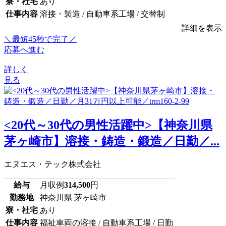
寮・社宅
あり
仕事内容
溶接・製造 / 自動車系工場 / 交替制
詳細を表示
＼最短45秒で完了／
応募へ進む
詳しく
見る
<20代～30代の男性活躍中>【神奈川県
茅ヶ崎市】溶接・鋳造・鍛造／日勤／...
エヌエス・テック株式会社
給与
月収例
314,500
円
勤務地
神奈川県 茅ヶ崎市
寮・社宅
あり
仕事内容
福祉車両の溶接 / 自動車系工場 / 日勤