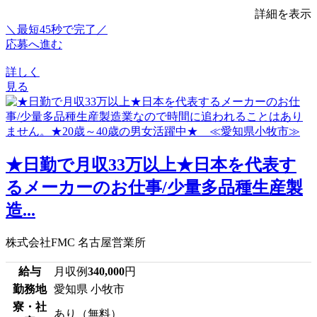
詳細を表示
＼最短45秒で完了／
応募へ進む
詳しく
見る
★日勤で月収33万以上★日本を代表す
るメーカーのお仕事/少量多品種生産製
造...
株式会社FMC 名古屋営業所
給与
月収例
340,000
円
勤務地
愛知県 小牧市
寮・社
あり（無料）