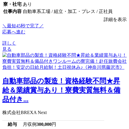
寮・社宅
あり
仕事内容
自動車系工場 / 組立・加工・プレス / 正社員
詳細を表示
＼最短45秒で完了／
応募へ進む
詳しく
見る
自動車部品の製造！資格経験不問★昇
給＆業績賞与あり！寮費実質無料＆備
品付き...
株式会社BREXA Next
給与
月収例
300,000
円