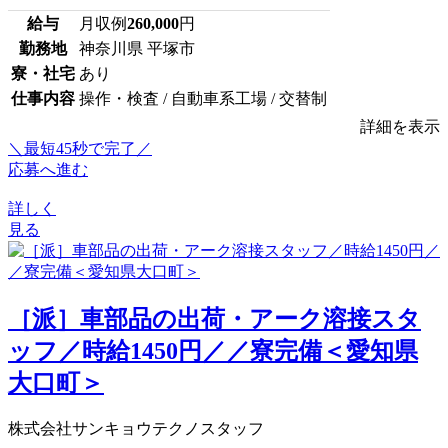
給与
月収例
260,000
円
勤務地
神奈川県 平塚市
寮・社宅
あり
仕事内容
操作・検査 / 自動車系工場 / 交替制
詳細を表示
＼最短45秒で完了／
応募へ進む
詳しく
見る
［派］車部品の出荷・アーク溶接スタ
ッフ／時給1450円／／寮完備＜愛知県
大口町＞
株式会社サンキョウテクノスタッフ