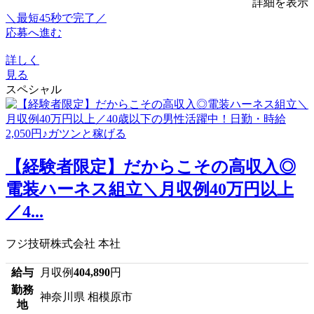
詳細を表示
＼最短45秒で完了／
応募へ進む
詳しく
見る
スペシャル
【経験者限定】だからこその高収入◎
電装ハーネス組立＼月収例40万円以上
／4...
フジ技研株式会社 本社
給与
月収例
404,890
円
勤務
神奈川県 相模原市
地