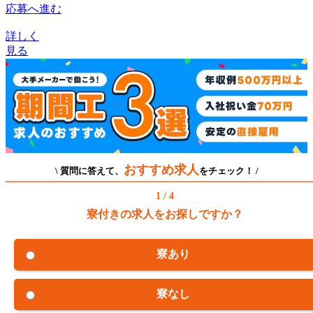
応募へ進む
詳しく
見る
おすすめ求人
\ 質問に答えて、
をチェック！ /
1 / 4
寮付きの求人をお探しですか？
寮あり
寮なし