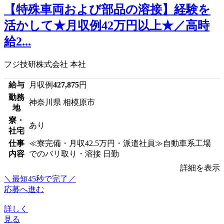
【特殊車両および部品の溶接】経験を
活かして★月収例42万円以上★／高時
給2...
フジ技研株式会社 本社
給与
月収例
427,875
円
勤務
神奈川県 相模原市
地
寮・
あり
社宅
仕事
≪寮完備・月収42.5万円・派遣社員≫自動車系工場
内容
でのバリ取り・溶接 日勤
詳細を表示
＼最短45秒で完了／
応募へ進む
詳しく
見る