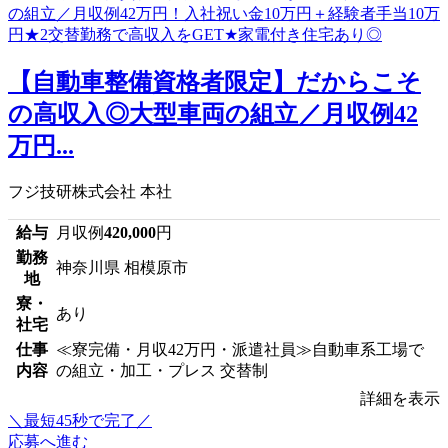
【自動車整備資格者限定】だからこそ
の高収入◎大型車両の組立／月収例42
万円...
フジ技研株式会社 本社
給与
月収例
420,000
円
勤務
神奈川県 相模原市
地
寮・
あり
社宅
仕事
≪寮完備・月収42万円・派遣社員≫自動車系工場で
内容
の組立・加工・プレス 交替制
詳細を表示
＼最短45秒で完了／
応募へ進む