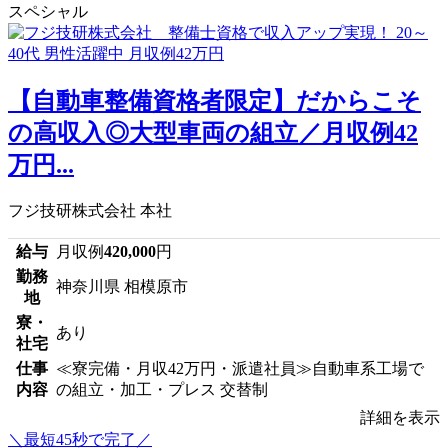
スペシャル
【自動車整備資格者限定】だからこそ
の高収入◎大型車両の組立／月収例42
万円...
フジ技研株式会社 本社
給与
月収例
420,000
円
勤務
神奈川県 相模原市
地
寮・
あり
社宅
仕事
≪寮完備・月収42万円・派遣社員≫自動車系工場で
内容
の組立・加工・プレス 交替制
詳細を表示
＼最短45秒で完了／