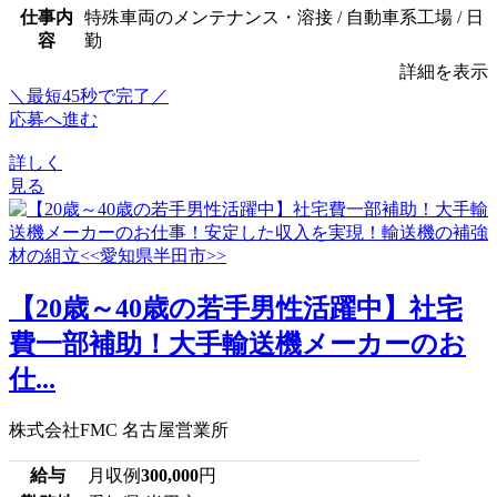
仕事内
特殊車両のメンテナンス・溶接 / 自動車系工場 / 日
容
勤
詳細を表示
＼最短45秒で完了／
応募へ進む
詳しく
見る
【20歳～40歳の若手男性活躍中】社宅
費一部補助！大手輸送機メーカーのお
仕...
株式会社FMC 名古屋営業所
給与
月収例
300,000
円