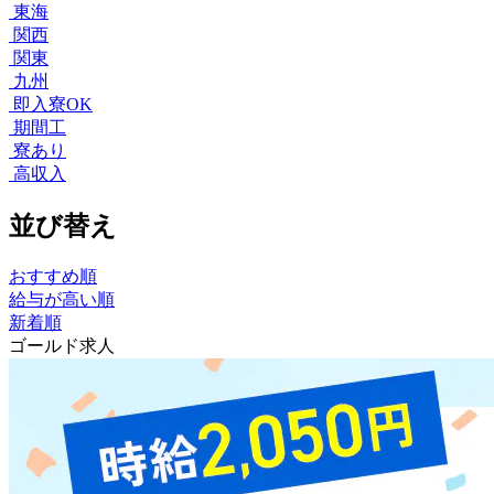
東海
関西
関東
九州
即入寮OK
期間工
寮あり
高収入
並び替え
おすすめ順
給与が高い順
新着順
ゴールド求人