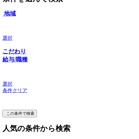
地域
選択
こだわり
給与/職種
選択
条件クリア
この条件で検索
人気の条件から検索