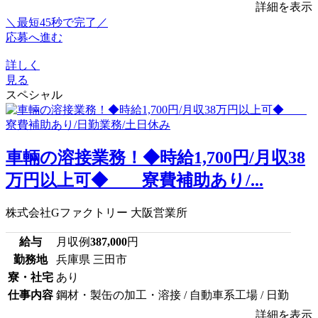
詳細を表示
＼最短45秒で完了／
応募へ進む
詳しく
見る
スペシャル
車輛の溶接業務！◆時給1,700円/月収38
万円以上可◆ 寮費補助あり/...
株式会社Gファクトリー 大阪営業所
給与
月収例
387,000
円
勤務地
兵庫県 三田市
寮・社宅
あり
仕事内容
鋼材・製缶の加工・溶接 / 自動車系工場 / 日勤
詳細を表示