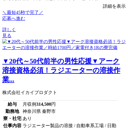
詳細を表示
＼最短45秒で完了／
応募へ進む
詳しく
見る
▼20代～50代前半の男性応援▼アーク
溶接資格必須！ラジエーターの溶接作
業...
株式会社イカイプロダクト
給与
月収例
314,500
円
勤務地
神奈川県 秦野市
寮・社宅
あり
仕事内容
ラジエーター製品の溶接 / 自動車系工場 / 日勤