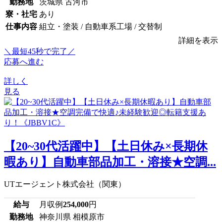
勤務地
茨城県 古河市
寮・社宅
あり
仕事内容
組立・塗装 / 自動車系工場 / 交替制
詳細を表示
＼最短45秒で完了／
応募へ進む
詳しく
見る
【20~30代活躍中】【土日休み×長期休
暇あり】自動車部品加工・溶接★空調...
UTエージェント株式会社（関東）
給与
月収例
254,000
円
勤務地
神奈川県 相模原市