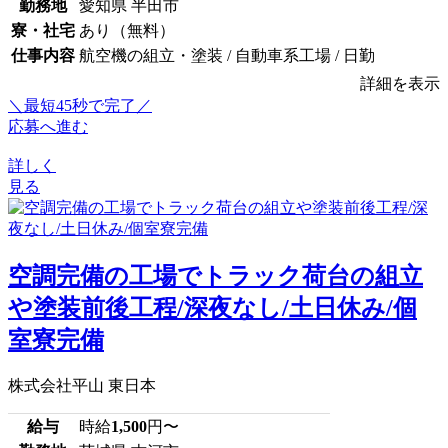
勤務地
愛知県 半田市
寮・社宅
あり（無料）
仕事内容
航空機の組立・塗装 / 自動車系工場 / 日勤
詳細を表示
＼最短45秒で完了／
応募へ進む
詳しく
見る
空調完備の工場でトラック荷台の組立
や塗装前後工程/深夜なし/土日休み/個
室寮完備
株式会社平山 東日本
給与
時給
1,500
円〜