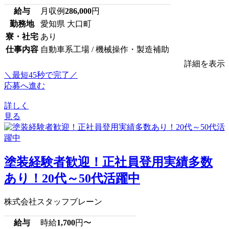
給与
月収例
286,000
円
勤務地
愛知県 大口町
寮・社宅
あり
仕事内容
自動車系工場 / 機械操作・製造補助
詳細を表示
＼最短45秒で完了／
応募へ進む
詳しく
見る
塗装経験者歓迎！正社員登用実績多数
あり！20代～50代活躍中
株式会社スタッフブレーン
給与
時給
1,700
円〜