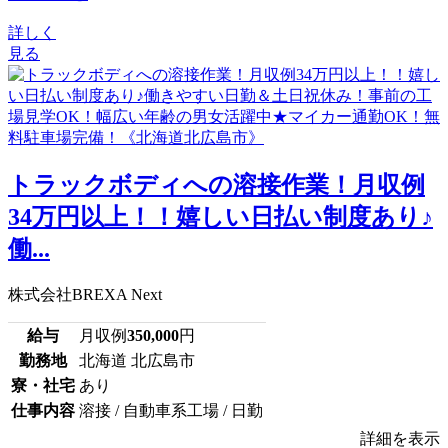
詳しく
見る
トラックボディへの溶接作業！月収例
34万円以上！！嬉しい日払い制度あり♪
働...
株式会社BREXA Next
給与
月収例
350,000
円
勤務地
北海道 北広島市
寮・社宅
あり
仕事内容
溶接 / 自動車系工場 / 日勤
詳細を表示