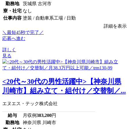
勤務地
茨城県 古河市
寮・社宅
なし
仕事内容
塗装 / 自動車系工場 / 日勤
詳細を表示
＼最短45秒で完了／
応募へ進む
詳しく
見る
<20代～30代の男性活躍中>【神奈川県
川崎市】組み立て・組付け／交替制／...
エヌエス・テック株式会社
給与
月収例
383,200
円
勤務地
神奈川県 川崎市