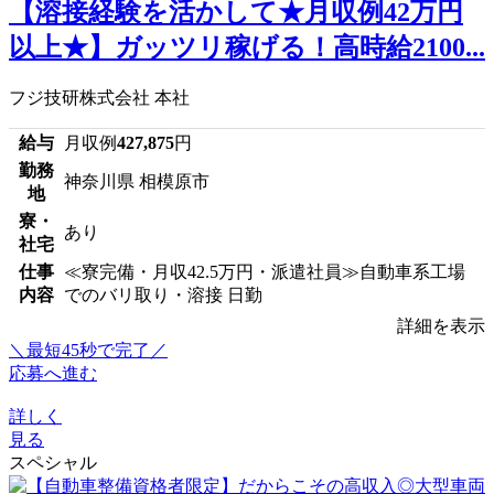
【溶接経験を活かして★月収例42万円
以上★】ガッツリ稼げる！高時給2100...
フジ技研株式会社 本社
給与
月収例
427,875
円
勤務
神奈川県 相模原市
地
寮・
あり
社宅
仕事
≪寮完備・月収42.5万円・派遣社員≫自動車系工場
内容
でのバリ取り・溶接 日勤
詳細を表示
＼最短45秒で完了／
応募へ進む
詳しく
見る
スペシャル