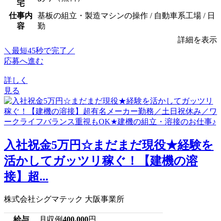
宅
仕事内
基板の組立・製造マシンの操作 / 自動車系工場 / 日
容
勤
詳細を表示
＼最短45秒で完了／
応募へ進む
詳しく
見る
入社祝金5万円☆まだまだ現役★経験を
活かしてガッツリ稼ぐ！【建機の溶
接】超...
株式会社シグマテック 大阪事業所
給与
月収例
400,000
円