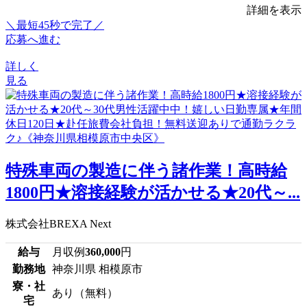
詳細を表示
＼最短45秒で完了／
応募へ進む
詳しく
見る
特殊車両の製造に伴う諸作業！高時給
1800円★溶接経験が活かせる★20代～...
株式会社BREXA Next
給与
月収例
360,000
円
勤務地
神奈川県 相模原市
寮・社
あり（無料）
宅