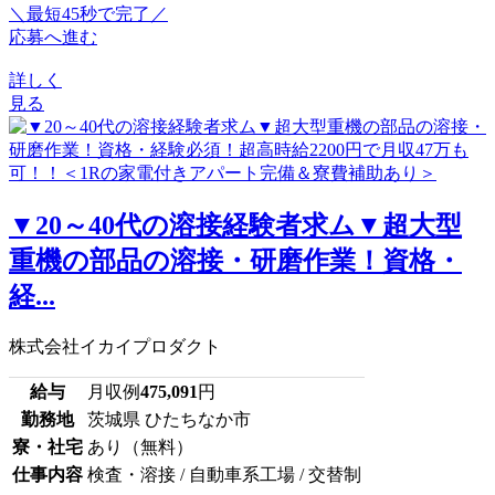
＼最短45秒で完了／
応募へ進む
詳しく
見る
▼20～40代の溶接経験者求ム▼超大型
重機の部品の溶接・研磨作業！資格・
経...
株式会社イカイプロダクト
給与
月収例
475,091
円
勤務地
茨城県 ひたちなか市
寮・社宅
あり（無料）
仕事内容
検査・溶接 / 自動車系工場 / 交替制