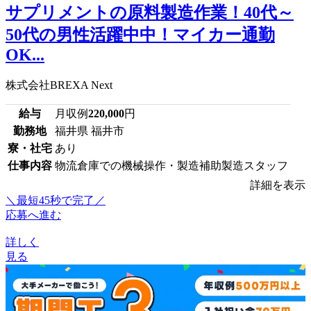
サプリメントの原料製造作業！40代～
50代の男性活躍中中！マイカー通勤
OK...
株式会社BREXA Next
給与
月収例
220,000
円
勤務地
福井県 福井市
寮・社宅
あり
仕事内容
物流倉庫での機械操作・製造補助製造スタッフ
詳細を表示
＼最短45秒で完了／
応募へ進む
詳しく
見る