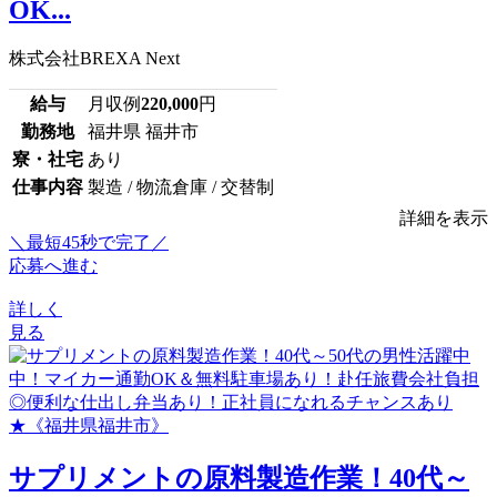
OK...
株式会社BREXA Next
給与
月収例
220,000
円
勤務地
福井県 福井市
寮・社宅
あり
仕事内容
製造 / 物流倉庫 / 交替制
詳細を表示
＼最短45秒で完了／
応募へ進む
詳しく
見る
サプリメントの原料製造作業！40代～