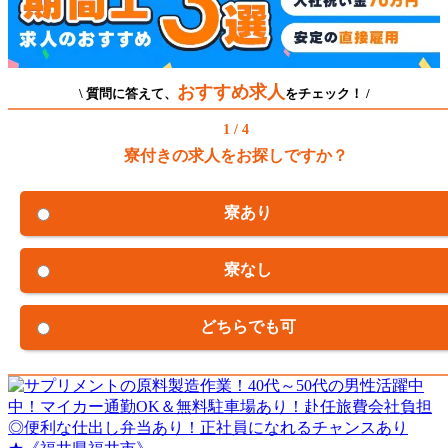
おすすめ求人
\ 質問に答えて、
をチェック！ /
1 / 4
寮付きの求人をお探しですか？
寮あり
寮なし
どちらでも可