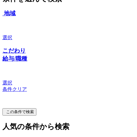
地域
選択
こだわり
給与/職種
選択
条件クリア
この条件で検索
人気の条件から検索