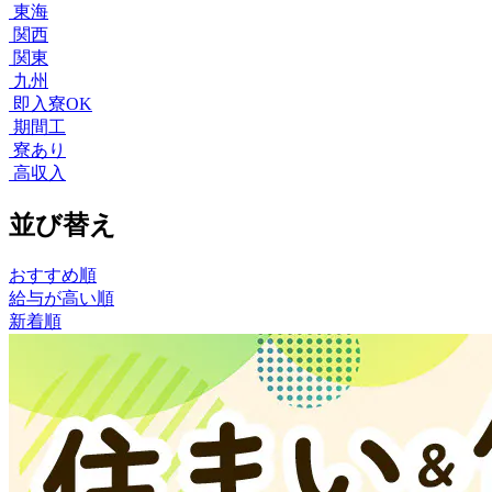
東海
関西
関東
九州
即入寮OK
期間工
寮あり
高収入
並び替え
おすすめ順
給与が高い順
新着順