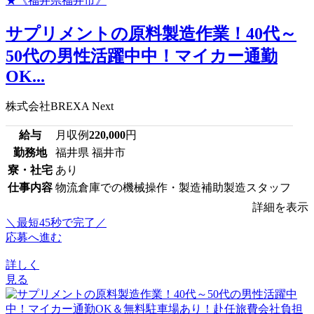
サプリメントの原料製造作業！40代～
50代の男性活躍中中！マイカー通勤
OK...
株式会社BREXA Next
給与
月収例
220,000
円
勤務地
福井県 福井市
寮・社宅
あり
仕事内容
物流倉庫での機械操作・製造補助製造スタッフ
詳細を表示
＼最短45秒で完了／
応募へ進む
詳しく
見る