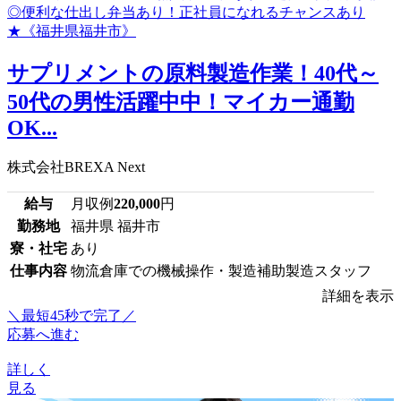
サプリメントの原料製造作業！40代～
50代の男性活躍中中！マイカー通勤
OK...
株式会社BREXA Next
給与
月収例
220,000
円
勤務地
福井県 福井市
寮・社宅
あり
仕事内容
物流倉庫での機械操作・製造補助製造スタッフ
詳細を表示
＼最短45秒で完了／
応募へ進む
詳しく
見る