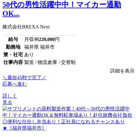
50代の男性活躍中中！マイカー通勤
OK...
株式会社BREXA Next
給与
月収例
220,000
円
勤務地
福井県 福井市
寮・社宅
あり
仕事内容
製造 / 物流倉庫 / 交替制
詳細を表示
＼最短45秒で完了／
応募へ進む
詳しく
見る