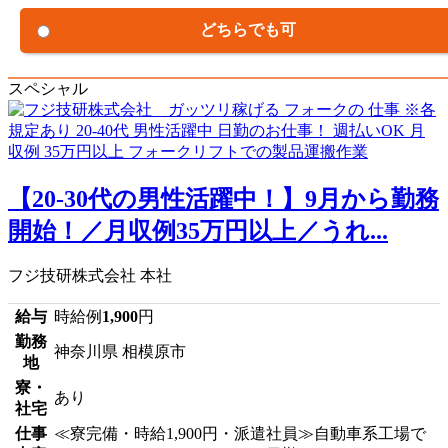
どちらでも可
スペシャル
【20-30代の男性活躍中！】9月から勤務
開始！／月収例35万円以上／うれ...
フジ技研株式会社 本社
給与
時給例
1,900
円
勤務
神奈川県 相模原市
地
寮・
あり
社宅
仕事
≪寮完備・時給1,900円・派遣社員≫自動車系工場で