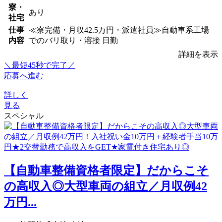
寮・
あり
社宅
仕事
≪寮完備・月収42.5万円・派遣社員≫自動車系工場
内容
でのバリ取り・溶接 日勤
詳細を表示
＼最短45秒で完了／
応募へ進む
詳しく
見る
スペシャル
【自動車整備資格者限定】だからこそ
の高収入◎大型車両の組立／月収例42
万円...