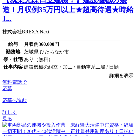
造！月収例35万円以上★超高待遇★時給
1...
株式会社BREXA Next
給与
月収例
360,000
円
勤務地
茨城県 ひたちなか市
寮・社宅
あり（無料）
仕事内容
建設機械の組立・加工 / 自動車系工場 / 日勤
詳細を表示
無料電話で
応募
応募へ進む
詳しく
見る