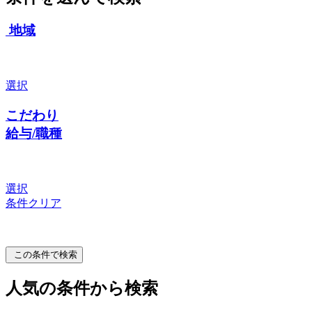
地域
選択
こだわり
給与/職種
選択
条件クリア
この条件で検索
人気の条件から検索