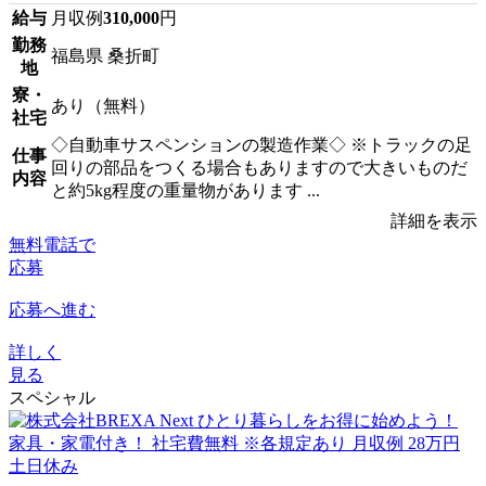
給与
月収例
310,000
円
勤務
福島県 桑折町
地
寮・
あり（無料）
社宅
◇自動車サスペンションの製造作業◇ ※トラックの足
仕事
回りの部品をつくる場合もありますので大きいものだ
内容
と約5kg程度の重量物があります ...
詳細を表示
無料電話で
応募
応募へ進む
詳しく
見る
スペシャル