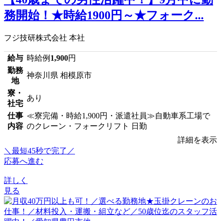
務開始！★時給1900円～★フォーク...
フジ技研株式会社 本社
給与
時給例
1,900
円
勤務
神奈川県 相模原市
地
寮・
あり
社宅
仕事
≪寮完備・時給1,900円・派遣社員≫自動車系工場で
内容
のクレーン・フォークリフト 日勤
詳細を表示
＼最短45秒で完了／
応募へ進む
詳しく
見る