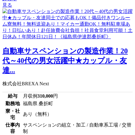
見る
自動車サスペンションの製造作業！20
代～40代の男女活躍中★カップル・友
達...
株式会社BREXA Next
給与
月収例
310,000
円
勤務地
福島県 桑折町
寮・社
あり（無料）
宅
仕事内
サスペンションの組立・加工 / 自動車系工場 / 交替
容
制