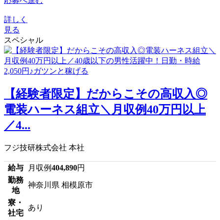
応募へ進む
詳しく
見る
スペシャル
【経験者限定】だからこその高収入◎
電装ハーネス組立＼月収例40万円以上
／4...
フジ技研株式会社 本社
給与
月収例
404,890
円
勤務
神奈川県 相模原市
地
寮・
あり
社宅