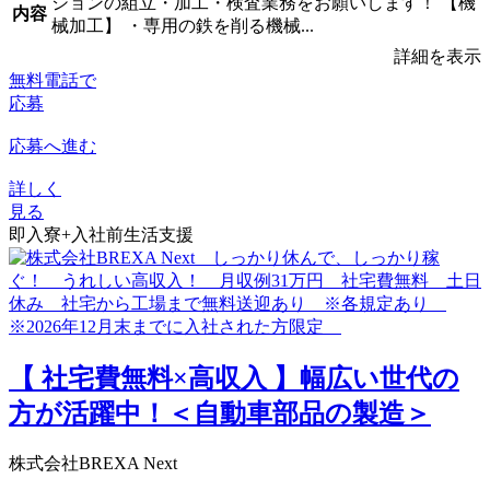
ションの組立・加工・検査業務をお願いします！ 【機
内容
械加工】 ・専用の鉄を削る機械...
詳細を表示
無料電話で
応募
応募へ進む
詳しく
見る
即入寮+入社前生活支援
【 社宅費無料×高収入 】幅広い世代の
方が活躍中！＜自動車部品の製造＞
株式会社BREXA Next