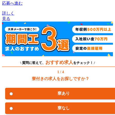
応募へ進む
詳しく
見る
おすすめ求人
\ 質問に答えて、
をチェック！ /
1 / 4
寮付きの求人をお探しですか？
寮あり
寮なし