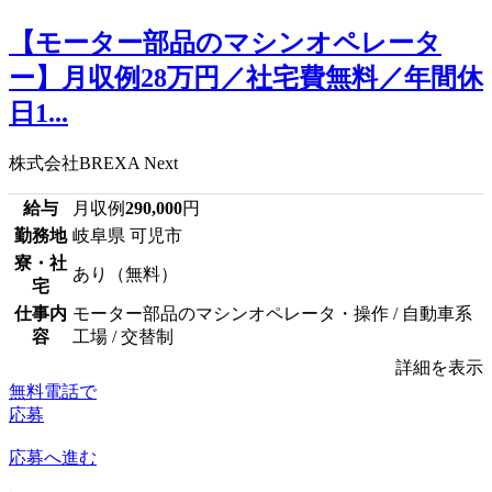
【モーター部品のマシンオペレータ
ー】月収例28万円／社宅費無料／年間休
日1...
株式会社BREXA Next
給与
月収例
290,000
円
勤務地
岐阜県 可児市
寮・社
あり（無料）
宅
仕事内
モーター部品のマシンオペレータ・操作 / 自動車系
容
工場 / 交替制
詳細を表示
無料電話で
応募
応募へ進む