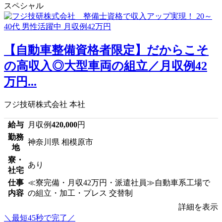
スペシャル
【自動車整備資格者限定】だからこそ
の高収入◎大型車両の組立／月収例42
万円...
フジ技研株式会社 本社
給与
月収例
420,000
円
勤務
神奈川県 相模原市
地
寮・
あり
社宅
仕事
≪寮完備・月収42万円・派遣社員≫自動車系工場で
内容
の組立・加工・プレス 交替制
詳細を表示
＼最短45秒で完了／