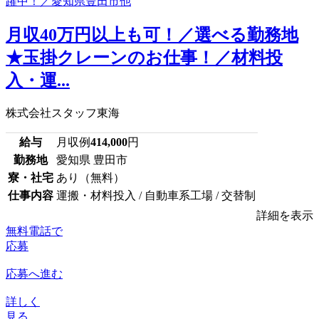
月収40万円以上も可！／選べる勤務地
★玉掛クレーンのお仕事！／材料投
入・運...
株式会社スタッフ東海
給与
月収例
414,000
円
勤務地
愛知県 豊田市
寮・社宅
あり（無料）
仕事内容
運搬・材料投入 / 自動車系工場 / 交替制
詳細を表示
無料電話で
応募
応募へ進む
詳しく
見る