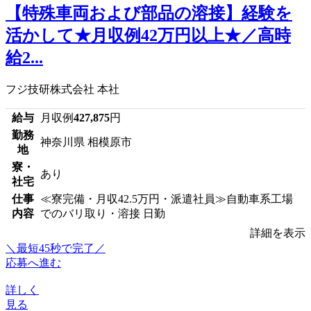
【特殊車両および部品の溶接】経験を
活かして★月収例42万円以上★／高時
給2...
フジ技研株式会社 本社
給与
月収例
427,875
円
勤務
神奈川県 相模原市
地
寮・
あり
社宅
仕事
≪寮完備・月収42.5万円・派遣社員≫自動車系工場
内容
でのバリ取り・溶接 日勤
詳細を表示
＼最短45秒で完了／
応募へ進む
詳しく
見る