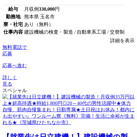
給与
月収例
330,000
円
勤務地
熊本県 玉名市
寮・社宅
あり（無料）
仕事内容
建設機械の検査・製造 / 自動車系工場 / 交替制
詳細を表示
無料電話で
応募
応募へ進む
詳しく
見る
スペシャル
【就業先は日立建機！】建設機械の製