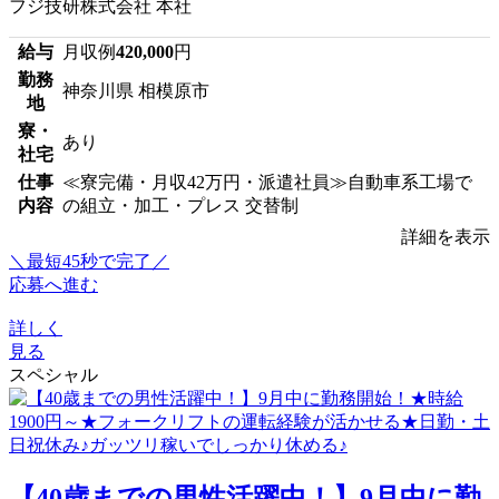
フジ技研株式会社 本社
給与
月収例
420,000
円
勤務
神奈川県 相模原市
地
寮・
あり
社宅
仕事
≪寮完備・月収42万円・派遣社員≫自動車系工場で
内容
の組立・加工・プレス 交替制
詳細を表示
＼最短45秒で完了／
応募へ進む
詳しく
見る
スペシャル
【40歳までの男性活躍中！】9月中に勤