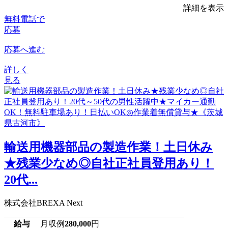
詳細を表示
無料電話で
応募
応募へ進む
詳しく
見る
輸送用機器部品の製造作業！土日休み
★残業少なめ◎自社正社員登用あり！
20代...
株式会社BREXA Next
給与
月収例
280,000
円