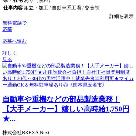
寮・社宅
あり（無料）
仕事内容
組立・加工 / 自動車系工場 / 交替制
詳細を表示
無料電話で
応募
応募へ進む
詳しく
見る
自動車や重機などの部品製造業務！
【大手メーカー】嬉しい高時給1,750円
★...
株式会社BREXA Next