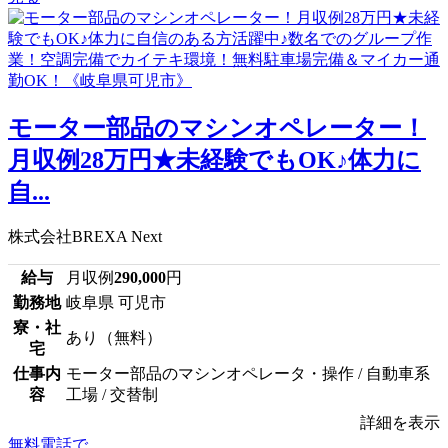
モーター部品のマシンオペレーター！
月収例28万円★未経験でもOK♪体力に
自...
株式会社BREXA Next
給与
月収例
290,000
円
勤務地
岐阜県 可児市
寮・社
あり（無料）
宅
仕事内
モーター部品のマシンオペレータ・操作 / 自動車系
容
工場 / 交替制
詳細を表示
無料電話で