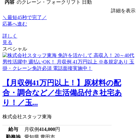
内容
のクレーン・フォークリフト 日勤
詳細を表示
＼最短45秒で完了／
応募へ進む
詳しく
見る
スペシャル
【月収例41万円以上！】原材料の配
合・調合など／生活備品付き社宅あ
り！／玉...
株式会社スタッフ東海
給与
月収例
414,000
円
勤務地
愛知県 豊田市