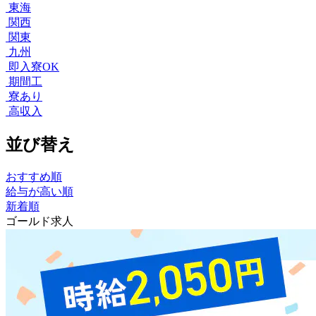
東海
関西
関東
九州
即入寮OK
期間工
寮あり
高収入
並び替え
おすすめ順
給与が高い順
新着順
ゴールド求人