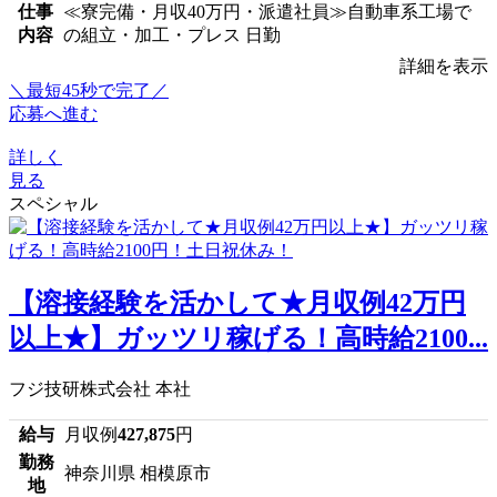
仕事
≪寮完備・月収40万円・派遣社員≫自動車系工場で
内容
の組立・加工・プレス 日勤
詳細を表示
＼最短45秒で完了／
応募へ進む
詳しく
見る
スペシャル
【溶接経験を活かして★月収例42万円
以上★】ガッツリ稼げる！高時給2100...
フジ技研株式会社 本社
給与
月収例
427,875
円
勤務
神奈川県 相模原市
地