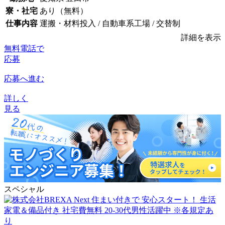
寮・社宅
あり（無料）
仕事内容
運搬・材料投入 / 自動車系工場 / 交替制
詳細を表示
無料電話で
応募
応募へ進む
詳しく
見る
スペシャル