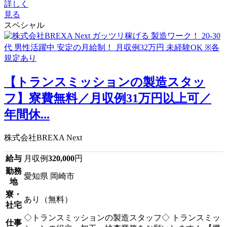
詳しく
見る
スペシャル
【トランスミッションの製造スタッ
フ】寮費無料／月収例31万円以上可／
年間休...
株式会社BREXA Next
給与
月収例
320,000
円
勤務
愛知県 岡崎市
地
寮・
あり（無料）
社宅
◇トランスミッションの製造スタッフ◇ トランスミッ
仕事