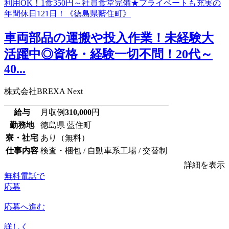
車両部品の運搬や投入作業！未経験大
活躍中◎資格・経験一切不問！20代～
40...
株式会社BREXA Next
給与
月収例
310,000
円
勤務地
徳島県 藍住町
寮・社宅
あり（無料）
仕事内容
検査・梱包 / 自動車系工場 / 交替制
詳細を表示
無料電話で
応募
応募へ進む
詳しく