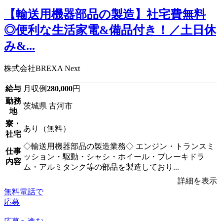
【輸送用機器部品の製造】社宅費無料
◎便利な生活家電&備品付き！／土日休
み&...
株式会社BREXA Next
給与
月収例
280,000
円
勤務
茨城県 古河市
地
寮・
あり（無料）
社宅
◇輸送用機器部品の製造業務◇ エンジン・トランスミ
仕事
ッション・駆動・シャシ・ホイール・ブレーキドラ
内容
ム・アルミタンク等の部品を製造しており...
詳細を表示
無料電話で
応募