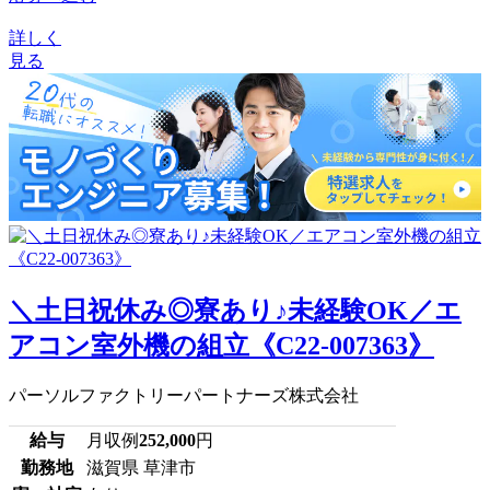
詳しく
見る
＼土日祝休み◎寮あり♪未経験OK／エ
アコン室外機の組立《C22-007363》
パーソルファクトリーパートナーズ株式会社
給与
月収例
252,000
円
勤務地
滋賀県 草津市