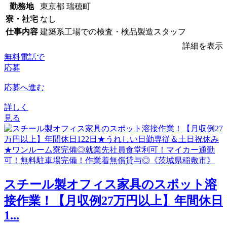
勤務地
東京都 瑞穂町
寮・社宅
なし
仕事内容
建築系工場での検査・検品製造スタッフ
詳細を表示
無料電話で
応募
応募へ進む
詳しく
見る
スチール製オフィス家具のスポット溶
接作業！【月収例27万円以上】年間休日
1...