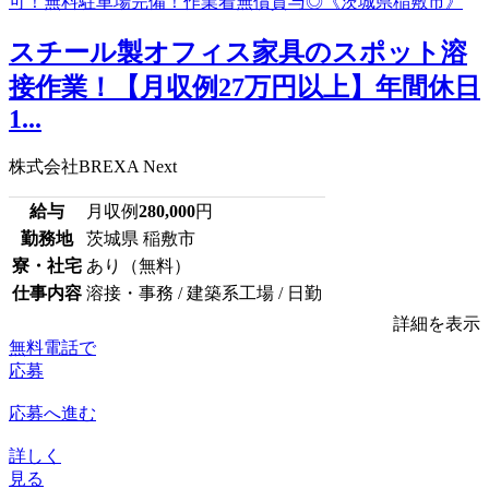
スチール製オフィス家具のスポット溶
接作業！【月収例27万円以上】年間休日
1...
株式会社BREXA Next
給与
月収例
280,000
円
勤務地
茨城県 稲敷市
寮・社宅
あり（無料）
仕事内容
溶接・事務 / 建築系工場 / 日勤
詳細を表示
無料電話で
応募
応募へ進む
詳しく
見る