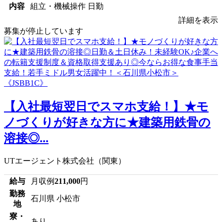
内容
組立・機械操作 日勤
詳細を表示
募集が停止しています
【入社最短翌日でスマホ支給！】★モ
ノづくりが好きな方に★建築用鉄骨の
溶接◎...
UTエージェント株式会社（関東）
給与
月収例
211,000
円
勤務
石川県 小松市
地
寮・
あり