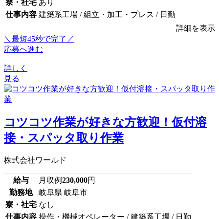
寮・社宅
あり
仕事内容
建築系工場 / 組立・加工・プレス / 日勤
詳細を表示
＼最短45秒で完了／
応募へ進む
詳しく
見る
コツコツ作業が好きな方歓迎！仮付溶
接・スパッタ取り作業
株式会社ワールド
給与
月収例
230,000
円
勤務地
岐阜県 岐阜市
寮・社宅
なし
仕事内容
操作・機械オペレーター / 建築系工場 / 日勤