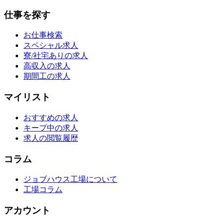
仕事を探す
お仕事検索
スペシャル求人
寮/社宅ありの求人
高収入の求人
期間工の求人
マイリスト
おすすめの求人
キープ中の求人
求人の閲覧履歴
コラム
ジョブハウス工場について
工場コラム
アカウント