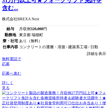
31万円以上可★フォークリフト免許を
含む...
株式会社BREXA Next
給与
月収例
320,000
円
勤務地
東京都 瑞穂町
寮・社宅
あり（無料）
仕事内容
コンクリートの運搬・溶接 / 建築系工場 / 日勤
詳細を表示
無料電話で
応募
応募へ進む
詳しく
見る