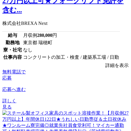
27万円以上可★フォークリフト免許を
含む...
株式会社BREXA Next
給与
月収例
280,000
円
勤務地
東京都 瑞穂町
寮・社宅
なし
仕事内容
コンクリートの加工・検査 / 建築系工場 / 日勤
詳細を表示
無料電話で
応募
応募へ進む
詳しく
見る