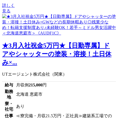
詳しく
見る
★3月入社祝金5万円★【日勤専属】ド
アやシャッターの塗装・溶接！土日休
み×...
UTエージェント株式会社（関東）
給与
月収例
215,000
円
勤務
北海道 恵庭市
地
寮・
あり
社宅
仕事
≪寮完備・月収21.5万円・正社員≫建築系工場での