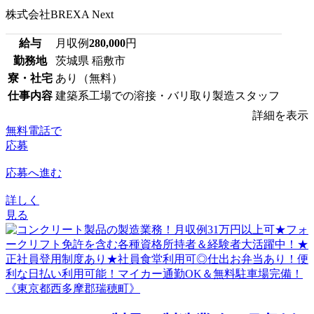
株式会社BREXA Next
給与
月収例
280,000
円
勤務地
茨城県 稲敷市
寮・社宅
あり（無料）
仕事内容
建築系工場での溶接・バリ取り製造スタッフ
詳細を表示
無料電話で
応募
応募へ進む
詳しく
見る