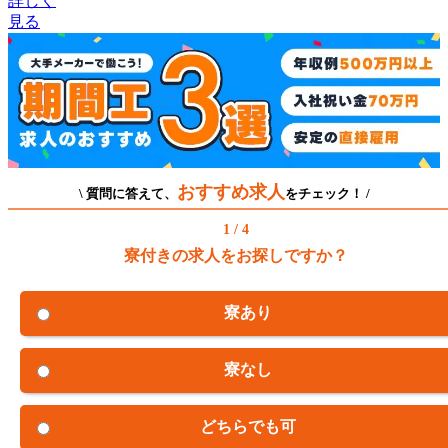
詳しく
見る
おすすめ求人
\ 質問に答えて、
をチェック！ /
1 / 4
寮付きの求人をお探しですか？
寮あり
寮なし
どちらでも可