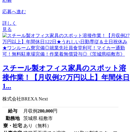
応募
応募へ進む
詳しく
見る
スチール製オフィス家具のスポット溶
接作業！【月収例27万円以上】年間休日
1...
株式会社BREXA Next
給与
月収例
280,000
円
勤務地
茨城県 稲敷市
寮・社宅
あり（無料）