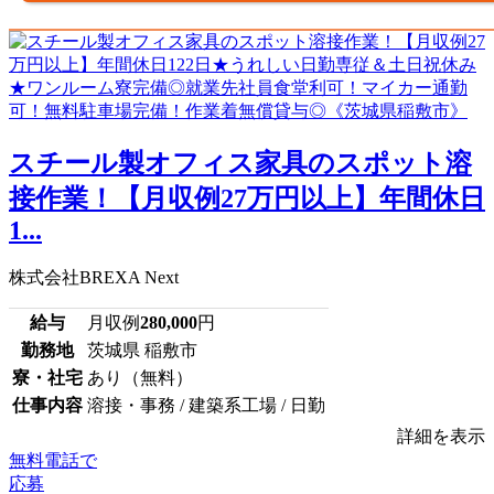
スチール製オフィス家具のスポット溶
接作業！【月収例27万円以上】年間休日
1...
株式会社BREXA Next
給与
月収例
280,000
円
勤務地
茨城県 稲敷市
寮・社宅
あり（無料）
仕事内容
溶接・事務 / 建築系工場 / 日勤
詳細を表示
無料電話で
応募