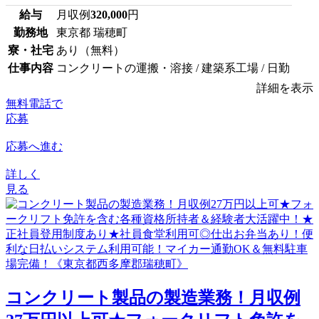
給与
月収例
320,000
円
勤務地
東京都 瑞穂町
寮・社宅
あり（無料）
仕事内容
コンクリートの運搬・溶接 / 建築系工場 / 日勤
詳細を表示
無料電話で
応募
応募へ進む
詳しく
見る
コンクリート製品の製造業務！月収例