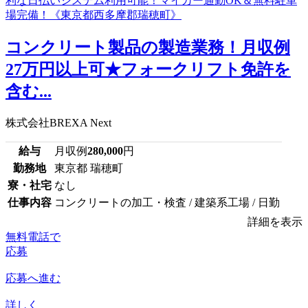
コンクリート製品の製造業務！月収例
27万円以上可★フォークリフト免許を
含む...
株式会社BREXA Next
給与
月収例
280,000
円
勤務地
東京都 瑞穂町
寮・社宅
なし
仕事内容
コンクリートの加工・検査 / 建築系工場 / 日勤
詳細を表示
無料電話で
応募
応募へ進む
詳しく