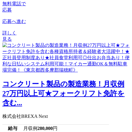
無料電話で
応募
応募へ進む
詳しく
見る
コンクリート製品の製造業務！月収例
27万円以上可★フォークリフト免許を
含む...
株式会社BREXA Next
給与
月収例
280,000
円