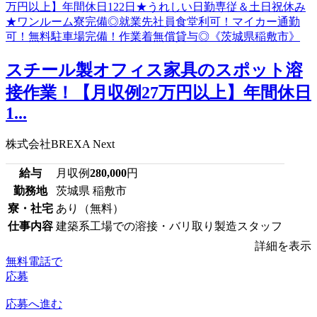
スチール製オフィス家具のスポット溶
接作業！【月収例27万円以上】年間休日
1...
株式会社BREXA Next
給与
月収例
280,000
円
勤務地
茨城県 稲敷市
寮・社宅
あり（無料）
仕事内容
建築系工場での溶接・バリ取り製造スタッフ
詳細を表示
無料電話で
応募
応募へ進む