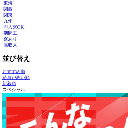
東海
関西
関東
九州
即入寮OK
期間工
寮あり
高収入
並び替え
おすすめ順
給与が高い順
新着順
スペシャル