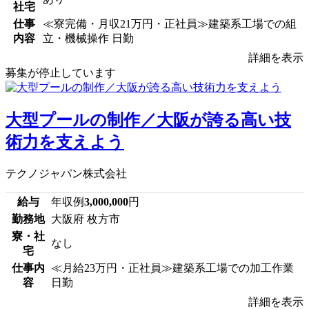
社宅
仕事
≪寮完備・月収21万円・正社員≫建築系工場での組
内容
立・機械操作 日勤
詳細を表示
募集が停止しています
大型プールの制作／大阪が誇る高い技
術力を支えよう
テクノジャパン株式会社
給与
年収例
3,000,000
円
勤務地
大阪府 枚方市
寮・社
なし
宅
仕事内
≪月給23万円・正社員≫建築系工場での加工作業
容
日勤
詳細を表示