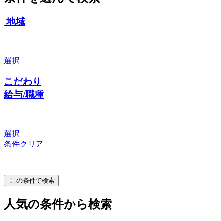
地域
選択
こだわり
給与/職種
選択
条件クリア
この条件で検索
人気の条件から検索