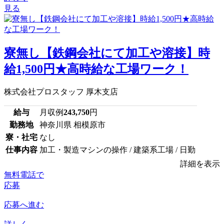
見る
寮無し【鉄鋼会社にて加工や溶接】時
給1,500円★高時給な工場ワーク！
株式会社プロスタッフ 厚木支店
給与
月収例
243,750
円
勤務地
神奈川県 相模原市
寮・社宅
なし
仕事内容
加工・製造マシンの操作 / 建築系工場 / 日勤
詳細を表示
無料電話で
応募
応募へ進む