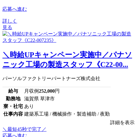
応募へ進む
詳しく
見る
＼時給UPキャンペーン実施中／パナソ
ニック工場の製造スタッフ《C22-00...
パーソルファクトリーパートナーズ株式会社
給与
月収例
252,000
円
勤務地
滋賀県 草津市
寮・社宅
あり
仕事内容
建築系工場 / 機械操作・製造補助 / 夜勤
詳細を表示
＼最短45秒で完了／
応募へ進む