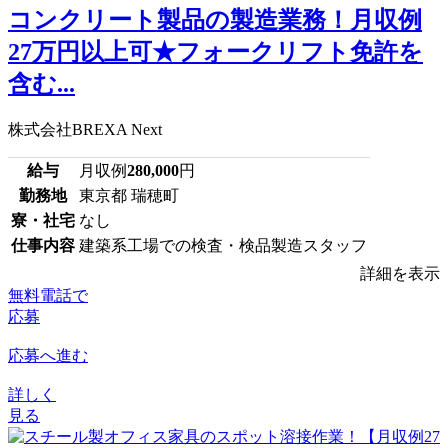
コンクリート製品の製造業務！月収例
27万円以上可★フォークリフト免許を
含む...
株式会社BREXA Next
給与
月収例
280,000
円
勤務地
東京都 瑞穂町
寮・社宅
なし
仕事内容
建築系工場での検査・検品製造スタッフ
詳細を表示
無料電話で
応募
応募へ進む
詳しく
見る