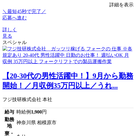
詳細を表示
＼最短45秒で完了／
応募へ進む
詳しく
見る
スペシャル
【20-30代の男性活躍中！】9月から勤務
開始！／月収例35万円以上／うれ...
フジ技研株式会社 本社
給与
時給例
1,900
円
勤務
神奈川県 相模原市
地
寮・