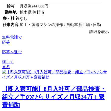
給与
月収例
244,000
円
勤務地
栃木県 佐野市
寮・社宅
なし
仕事内容
加工・製造マシンの操作 / 自動車系工場 / 日勤
詳細を表示
無料電話で
応募
応募へ進む
詳しく
見る
【即入寮可能】8月入社可／部品検査・
組立／手のひらサイズ／月収34万＋寮
費補助