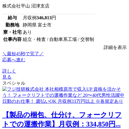
株式会社平山 沼津支店
給与
月収例
346,813
円
勤務地
静岡県 富士市
寮・社宅
あり
仕事内容
組立・検査 / 自動車系工場 / 交替制
詳細を表示
＼最短45秒で完了／
応募へ進む
詳しく
見る
スペシャル
【製品の梱包、仕分け、フォークリフ
トでの運搬作業】月収例：334,850円...