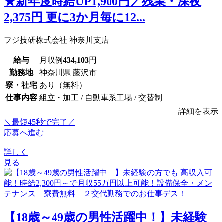
★新年度時給UP1,900円／残業・深夜
2,375円 更に3か月毎に12...
フジ技研株式会社 神奈川支店
給与
月収例
434,103
円
勤務地
神奈川県 藤沢市
寮・社宅
あり（無料）
仕事内容
組立・加工 / 自動車系工場 / 交替制
詳細を表示
＼最短45秒で完了／
応募へ進む
詳しく
見る
【18歳～49歳の男性活躍中！】未経験