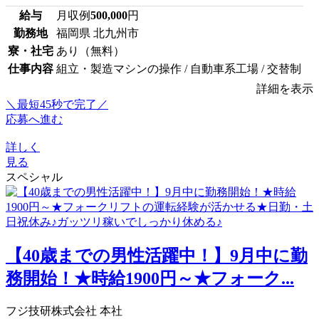
給与
月収例
500,000
円
勤務地
福岡県 北九州市
寮・社宅
あり（無料）
仕事内容
組立・製造マシンの操作 / 自動車系工場 / 交替制
詳細を表示
＼最短45秒で完了／
応募へ進む
詳しく
見る
スペシャル
【40歳までの男性活躍中！】9月中に勤
務開始！★時給1900円～★フォーク...
フジ技研株式会社 本社