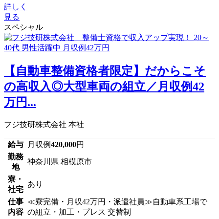
詳しく
見る
スペシャル
【自動車整備資格者限定】だからこそ
の高収入◎大型車両の組立／月収例42
万円...
フジ技研株式会社 本社
給与
月収例
420,000
円
勤務
神奈川県 相模原市
地
寮・
あり
社宅
仕事
≪寮完備・月収42万円・派遣社員≫自動車系工場で
内容
の組立・加工・プレス 交替制