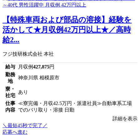
【特殊車両および部品の溶接】経験を
活かして★月収例42万円以上★／高時
給2...
フジ技研株式会社 本社
給与
月収例
427,875
円
勤務
神奈川県 相模原市
地
寮・
あり
社宅
仕事
≪寮完備・月収42.5万円・派遣社員≫自動車系工場
内容
でのバリ取り・溶接 日勤
詳細を表示
＼最短45秒で完了／
応募へ進む