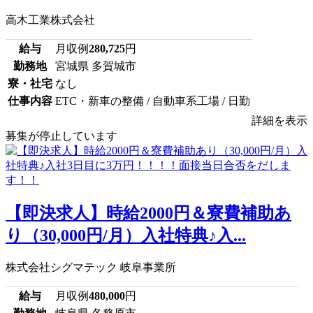
高木工業株式会社
給与
月収例
280,725
円
勤務地
宮城県 多賀城市
寮・社宅
なし
仕事内容
ETC・新車の整備 / 自動車系工場 / 日勤
詳細を表示
募集が停止しています
【即決求人】時給2000円＆寮費補助あ
り（30,000円/月）入社特典♪入...
株式会社シグマテック 岐阜事業所
給与
月収例
480,000
円