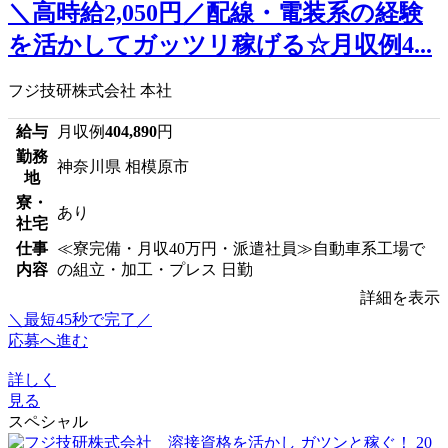
＼高時給2,050円／配線・電装系の経験
を活かしてガッツリ稼げる☆月収例4...
フジ技研株式会社 本社
給与
月収例
404,890
円
勤務
神奈川県 相模原市
地
寮・
あり
社宅
仕事
≪寮完備・月収40万円・派遣社員≫自動車系工場で
内容
の組立・加工・プレス 日勤
詳細を表示
＼最短45秒で完了／
応募へ進む
詳しく
見る
スペシャル