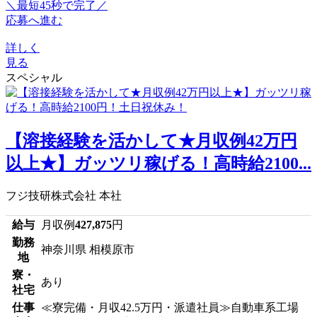
＼最短45秒で完了／
応募へ進む
詳しく
見る
スペシャル
【溶接経験を活かして★月収例42万円
以上★】ガッツリ稼げる！高時給2100...
フジ技研株式会社 本社
給与
月収例
427,875
円
勤務
神奈川県 相模原市
地
寮・
あり
社宅
仕事
≪寮完備・月収42.5万円・派遣社員≫自動車系工場