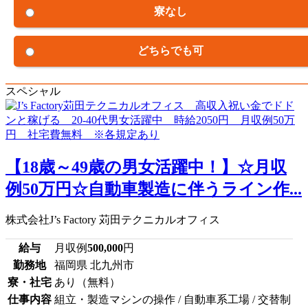
寮なし
どちらでも可
スペシャル
【18歳～49歳の男女活躍中！】☆月収
例50万円☆自動車製造に伴うライン作...
株式会社J’s Factory 苅田テクニカルオフィス
給与
月収例
500,000
円
勤務地
福岡県 北九州市
寮・社宅
あり（無料）
仕事内容
組立・製造マシンの操作 / 自動車系工場 / 交替制