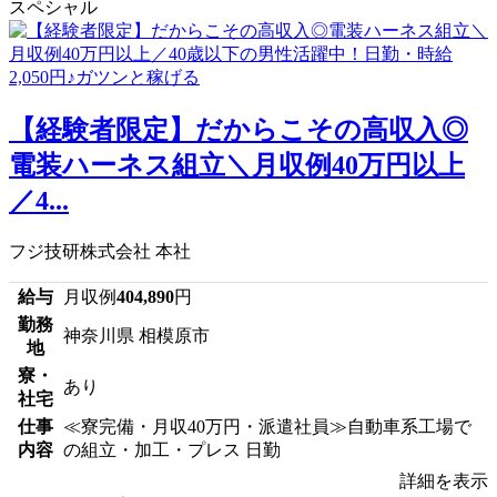
スペシャル
【経験者限定】だからこその高収入◎
電装ハーネス組立＼月収例40万円以上
／4...
フジ技研株式会社 本社
給与
月収例
404,890
円
勤務
神奈川県 相模原市
地
寮・
あり
社宅
仕事
≪寮完備・月収40万円・派遣社員≫自動車系工場で
内容
の組立・加工・プレス 日勤
詳細を表示