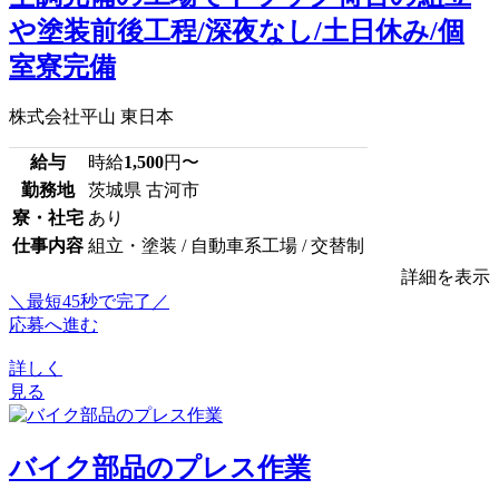
や塗装前後工程/深夜なし/土日休み/個
室寮完備
株式会社平山 東日本
給与
時給
1,500
円〜
勤務地
茨城県 古河市
寮・社宅
あり
仕事内容
組立・塗装 / 自動車系工場 / 交替制
詳細を表示
＼最短45秒で完了／
応募へ進む
詳しく
見る
バイク部品のプレス作業