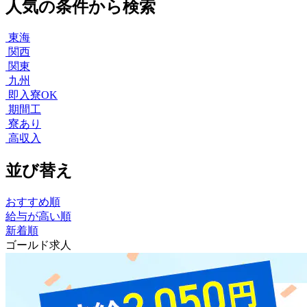
人気の条件から検索
東海
関西
関東
九州
即入寮OK
期間工
寮あり
高収入
並び替え
おすすめ順
給与が高い順
新着順
ゴールド求人