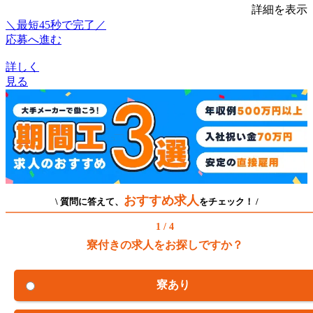
詳細を表示
＼最短45秒で完了／
応募へ進む
詳しく
見る
おすすめ求人
\ 質問に答えて、
をチェック！ /
1 / 4
寮付きの求人をお探しですか？
寮あり