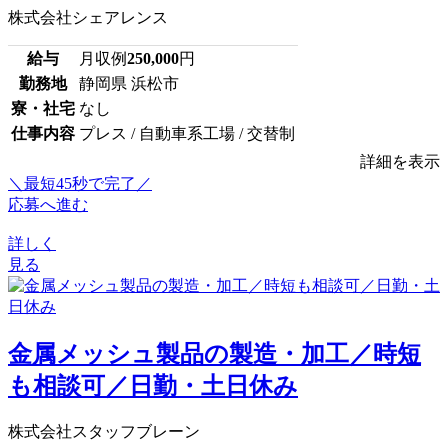
株式会社シェアレンス
給与
月収例
250,000
円
勤務地
静岡県 浜松市
寮・社宅
なし
仕事内容
プレス / 自動車系工場 / 交替制
詳細を表示
＼最短45秒で完了／
応募へ進む
詳しく
見る
金属メッシュ製品の製造・加工／時短
も相談可／日勤・土日休み
株式会社スタッフブレーン