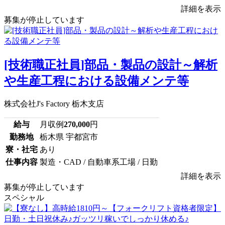
詳細を表示
募集が停止しています
[技術職正社員]部品・製品の設計～解析
や生産工程における設備メンテ等
株式会社J's Factory 栃木支店
給与
月収例
270,000
円
勤務地
栃木県 宇都宮市
寮・社宅
あり
仕事内容
製造・CAD / 自動車系工場 / 日勤
詳細を表示
募集が停止しています
スペシャル