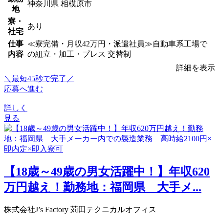
神奈川県 相模原市
地
寮・
あり
社宅
仕事
≪寮完備・月収42万円・派遣社員≫自動車系工場で
内容
の組立・加工・プレス 交替制
詳細を表示
＼最短45秒で完了／
応募へ進む
詳しく
見る
【18歳～49歳の男女活躍中！】年収620
万円越え！勤務地：福岡県 大手メ...
株式会社J’s Factory 苅田テクニカルオフィス