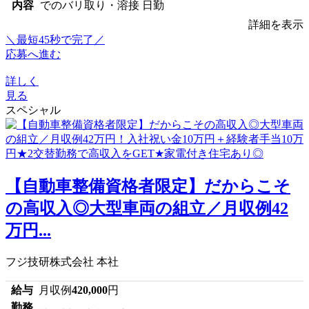
内容
でのバリ取り・溶接 日勤
詳細を表示
＼最短45秒で完了／
応募へ進む
詳しく
見る
スペシャル
【自動車整備資格者限定】だからこそ
の高収入◎大型車両の組立／月収例42
万円...
フジ技研株式会社 本社
給与
月収例
420,000
円
勤務