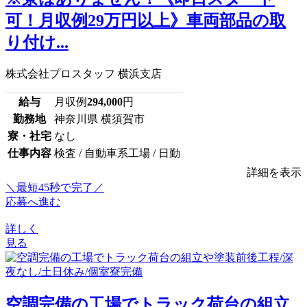
可！月収例29万円以上》車両部品の取
り付け...
株式会社プロスタッフ 横浜支店
給与
月収例
294,000
円
勤務地
神奈川県 横須賀市
寮・社宅
なし
仕事内容
検査 / 自動車系工場 / 日勤
詳細を表示
＼最短45秒で完了／
応募へ進む
詳しく
見る
空調完備の工場でトラック荷台の組立