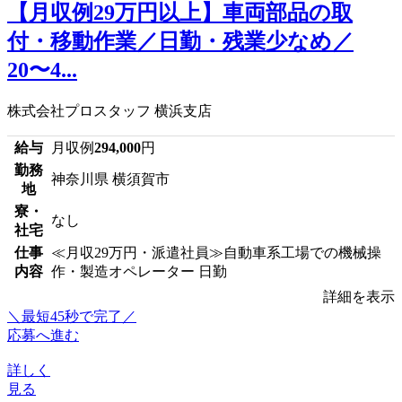
【月収例29万円以上】車両部品の取
付・移動作業／日勤・残業少なめ／
20〜4...
株式会社プロスタッフ 横浜支店
給与
月収例
294,000
円
勤務
神奈川県 横須賀市
地
寮・
なし
社宅
仕事
≪月収29万円・派遣社員≫自動車系工場での機械操
内容
作・製造オペレーター 日勤
詳細を表示
＼最短45秒で完了／
応募へ進む
詳しく
見る