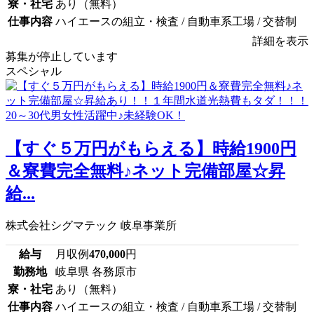
寮・社宅
あり（無料）
仕事内容
ハイエースの組立・検査 / 自動車系工場 / 交替制
詳細を表示
募集が停止しています
スペシャル
【すぐ５万円がもらえる】時給1900円
＆寮費完全無料♪ネット完備部屋☆昇
給...
株式会社シグマテック 岐阜事業所
給与
月収例
470,000
円
勤務地
岐阜県 各務原市
寮・社宅
あり（無料）
仕事内容
ハイエースの組立・検査 / 自動車系工場 / 交替制