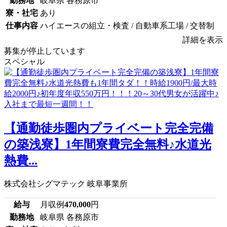
勤務地
岐阜県 各務原市
寮・社宅
あり
仕事内容
ハイエースの組立・検査 / 自動車系工場 / 交替制
詳細を表示
募集が停止しています
スペシャル
【通勤徒歩圏内プライベート完全完備
の築浅寮】1年間寮費完全無料♪水道光
熱費...
株式会社シグマテック 岐阜事業所
給与
月収例
470,000
円
勤務地
岐阜県 各務原市