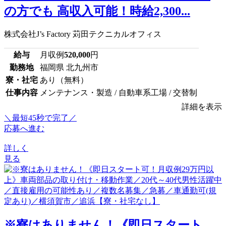
の方でも 高収入可能！時給2,300...
株式会社J’s Factory 苅田テクニカルオフィス
給与
月収例
520,000
円
勤務地
福岡県 北九州市
寮・社宅
あり（無料）
仕事内容
メンテナンス・製造 / 自動車系工場 / 交替制
詳細を表示
＼最短45秒で完了／
応募へ進む
詳しく
見る
※寮はありません！《即日スタート