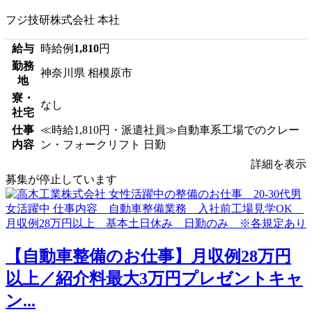
フジ技研株式会社 本社
給与
時給例
1,810
円
勤務
神奈川県 相模原市
地
寮・
なし
社宅
仕事
≪時給1,810円・派遣社員≫自動車系工場でのクレー
内容
ン・フォークリフト 日勤
詳細を表示
募集が停止しています
【自動車整備のお仕事】月収例28万円
以上／紹介料最大3万円プレゼントキャ
ン...