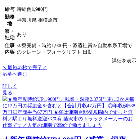
給与
時給例
1,900
円
勤務
神奈川県 相模原市
地
寮・
あり
社宅
仕事
≪寮完備・時給1,900円・派遣社員≫自動車系工場で
内容
のクレーン・フォークリフト 日勤
詳細を表示
＼最短45秒で完了／
応募へ進む
詳しく
見る